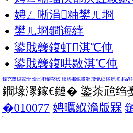
娉ㄥ唽涓粙鐢ㄦ埛
鐢ㄦ埛鐧诲綍
鍙戝竷鍑虹淇℃伅
鍙戝竷鍑哄敭淇℃伅
鍏充簬鎴戜滑
瀹㈡埛鏈嶅姟
鑱旂郴鎴戜滑
璇氬緛鑻辨墠
杩斿
鐗堟潈鎵€鏈� 鍌茶兘绉戞妧 1
�010077
娉曞緥澹版槑