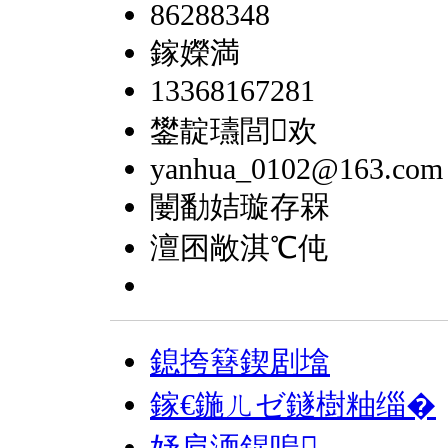
86288348
鎵嬫満
13368167281
鐢靛瓙閭欢
yanhua_0102@163.com
闄勫姞璇存槑
澶囨敞淇℃伅
鎴挎簮鍥剧墖
鎵€鍦ㄦゼ鐩樹粙缁�