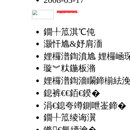
2008-03-17
鐗╀笟淇℃伅
灏忓尯&妤肩洏
娌欏潽鍧濆尯 娌欏崡琛
璇︾粏鍦板潃
娌欏潽鍧濇矙鍗椾紶浼
鎴裤€€銆€鍨�
涓€鎴夸竴鍘呭崟鍗�
鐗╀笟绫诲瀷