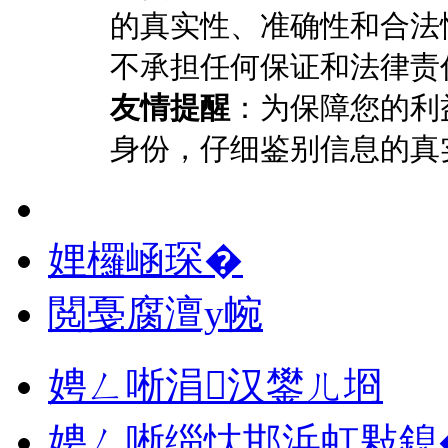
的真实性、准确性和合法
不承担任何保证和法律责
友情提醒
：为保障您的利
身份，仔细鉴别信息的真
娌欏崡琛�
閲戞腐澶у帵
娉ㄥ唽涓汉鐢ㄦ埛
娉ㄥ唽缁忕邯浜虹敤鎴