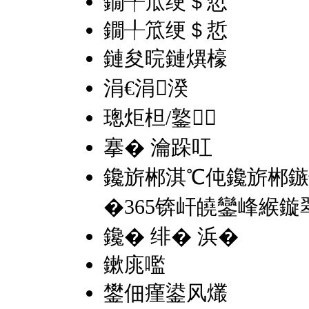
鐗╀笟绠＄悊
鐗╀笟绠＄悊
鏈夋晥鏈熼檺
涓€涓湀
璁炬柦/鐜
搴� 瀹跺叿
鑱旂郴淇℃伅
鑱旂郴鏃
�365锛屽皢鑾峰緱
鑱� 绯� 浜�
鏉庣嚂
鐢佃瘽鍙风爜