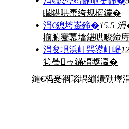
涓€鎴夸竴鍘呭崟鍗�
矙鍖哄崈绔规櫙鑻�
涓€鎴垮崟鍗�
15.5 
椾腑蹇冪墖鍖哄畯鍗
涓夋埧浜屽巺鍙屽崼
1
笣璺ゥ鏋楅獎瀛�
鏈€杩戞祻瑙堣繃鐨勭墿