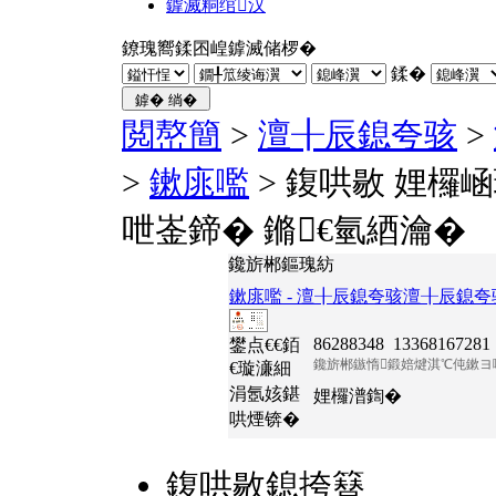
鎼滅粡绾汉
鐐瑰嚮鍒囨崲鎼滅储椤�
鍒�
閲嶅簡
>
澶╂辰鎴夸骇
>
>
鏉庣嚂
> 鍑哄敭 娌欏
呭崟鍗� 鏅€氫綇瀹�
鑱旂郴鏂瑰紡
鏉庣嚂 - 澶╂辰鎴夸骇澶╂辰鎴
86288348 13368167281
鐢点€€銆
鑱旂郴鏃惰鍛婄煡淇℃伅鏉ヨ
€璇濓細
涓氬姟鍖
娌欏潽鍧�
哄煙锛�
鍑哄敭鎴挎簮