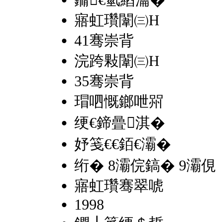
鏅€氫綇瀹�
寤虹瓚闈㈢Н
41骞崇背
浣跨敤闈㈢Н
35骞崇背
瑁呬慨鎯呭喌
绠€鍗曡淇�
妤笺€€銆€灞�
绗� 8灞俒鎬� 9灞俔
寤虹瓚骞翠唬
1998