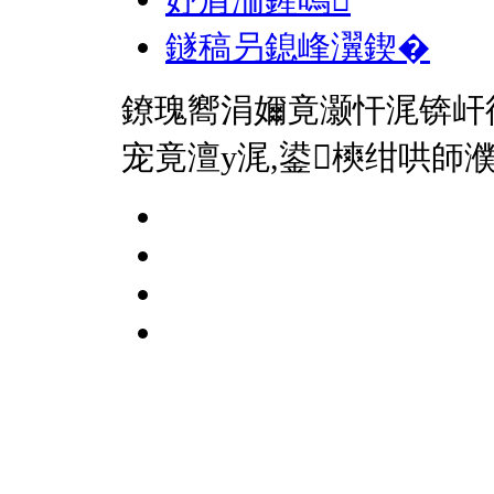
妤肩洏鍟嗚
鐩稿叧鎴峰瀷鍥�
鐐瑰嚮涓嬭竟灏忓浘锛屽
宠竟澶у浘,鍙樉绀哄師