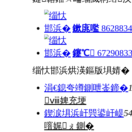
鏉庣嚂
8628834
鑳℃
6729083
缁忕邯浜烘渶鏂版埧婧�
涓€鎴夸竴鍘呭崟鍗�
ⅷ婢充埂
鍥涙埧浜屽巺鍙屽崼
5
噾娓ぇ鍘�