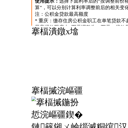
搴楅潰鐓х墖
搴楅摵浣嶇疆
鏈簵鎺ㄨ崘缁滅粡绾汉