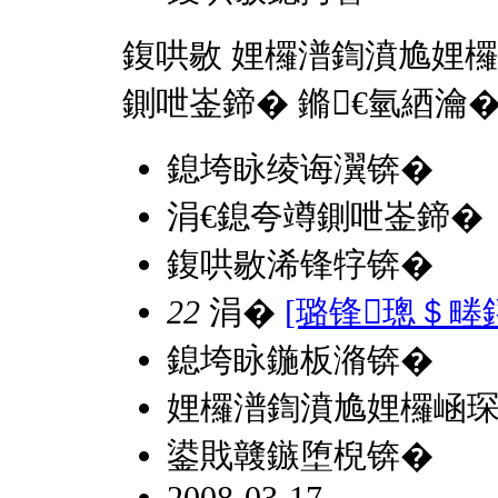
鍑哄敭 娌欏潽鍧濆尯娌欏
鍘呭崟鍗� 鏅€氫綇瀹
鎴垮眿绫诲瀷锛�
涓€鎴夸竴鍘呭崟鍗�
鍑哄敭浠锋牸锛�
22
涓�
[璐锋璁＄畻
鎴垮眿鍦板潃锛�
娌欏潽鍧濆尯娌欏崡琛
鍙戝竷鏃堕棿锛�