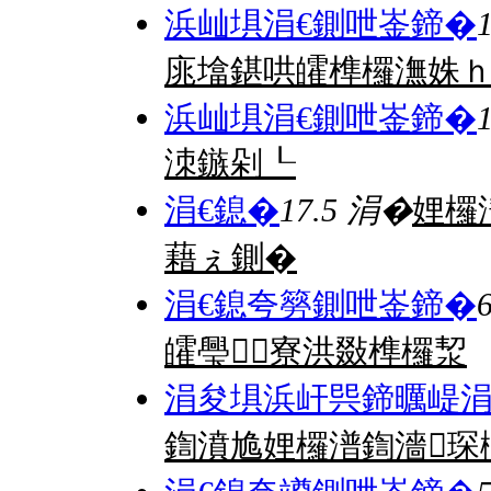
浜屾埧涓€鍘呭崟鍗�
庣墖鍖哄皬榫欏潕姝ｈ
浜屾埧涓€鍘呭崟鍗�
洓鏃剁┖
涓€鎴�
17.5 涓�
娌欏
藉ぇ鍘�
涓€鎴夸簩鍘呭崟鍗�
皬璺寮洪敠榫欏洯
涓夋埧浜屽巺鍗曞崼涓
鍧濆尯娌欏潽鍧濇琛