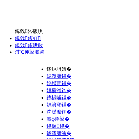
鎴戣涔版埧
鎴戣鍑虹
鎴戣鍑哄敭
淇℃伅鍙戝竷
鎵炬埧婧�
娓濅腑鍖�
姹熷寳鍖�
娌欏潽鍧�
鍗楀哺鍖�
娓濆寳鍖�
涔濋緳鍧�
澶ф浮鍙�
鍖楃鍖�
鎼滀腑浠�