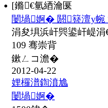
[鏅€氫綇瀹匽
闄堝婀� 閼簮澶у帵
涓夋埧浜屽巺鍙屽崼涓
109 骞崇背
鏉ㄥコ澹�
2012-04-22
娌欏潽鍧濆尯
闄堝婀�