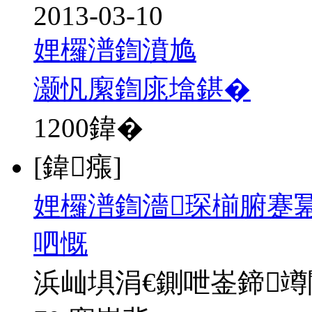
2013-03-10
娌欏潽鍧濆尯
灏忛緳鍧庣墖鍖�
1200
鍏�
[鍏瘬]
娌欏潽鍧濇琛椾腑蹇冪
呬慨
浜屾埧涓€鍘呭崟鍗