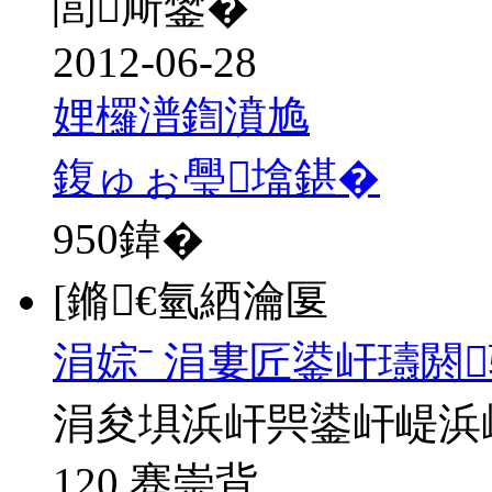
閭厛鐢�
2012-06-28
娌欏潽鍧濆尯
鍑ゅぉ璺墖鍖�
950
鍏�
[鏅€氫綇瀹匽
涓婃ˉ 涓婁匠鍙屽瓙閼
涓夋埧浜屽巺鍙屽崼浜
120 骞崇背