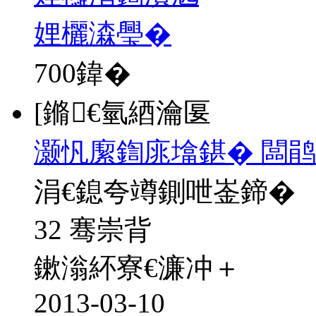
娌欐潹璺�
700
鍏�
[鏅€氫綇瀹匽
灏忛緳鍧庣墖鍖� 闆鹃
涓€鎴夸竴鍘呭崟鍗�
32 骞崇背
鏉滃紑寮€濂冲＋
2013-03-10