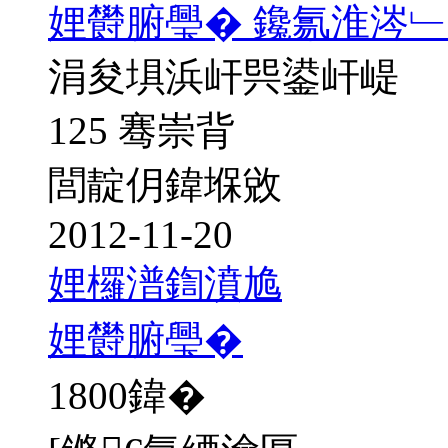
娌欎腑璺� 鑱氱淮涔﹂
涓夋埧浜屽巺鍙屽崼
125 骞崇背
閭靛仴鍏堢敓
2012-11-20
娌欏潽鍧濆尯
娌欎腑璺�
1800
鍏�