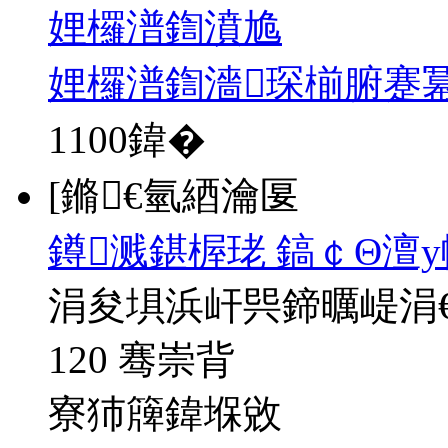
娌欏潽鍧濆尯
娌欏潽鍧濇琛椾腑蹇
1100
鍏�
[鏅€氫綇瀹匽
鐏溅鍖楃珯 鎬￠Θ澶у
涓夋埧浜屽巺鍗曞崼涓
120 骞崇背
寮犻簰鍏堢敓