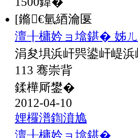
1500
鍏�
[鏅€氫綇瀹匽
澶╂槦妗ョ墖鍖� 姊ㄦ
涓夋埧浜屽巺鍙屽崼浜
113 骞崇背
鍒樺厛鐢�
2012-04-10
娌欏潽鍧濆尯
澶╂槦妗ョ墖鍖�