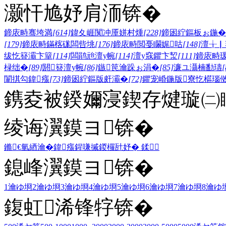
灏忓尯妤肩洏锛�
鍗庡畤骞垮満
[614]
鍏夊崕闃冲厜姘村煄
[228]
鍗囦紵鏂板ぉ鍦�
[179]
鍗庡畤鏋楁硥闆呰垗
[176]
鍗庡畤閲戞矙娓咕
[148]
澶╁▏
绂忔簮灞卞簞
[114]
闆鹃兘澶у帵
[114]
澶у窛鑺卞洯
[111]
鍗庡畤
椂绌�
[89]
閼簮澶у帵
[86]
鏃笢瀹跺ぉ涓�
[85]
濂ユ灄楠勫瓙
[
闈掑勾鍏瘬
[73]
鍗囦紵鏂版皯灞�
[72]
鑺宠崏鍦版寮忔櫙瑙
鎸夌被鍨嬭寖鍥存煡璇㈡
绫诲瀷鏌ヨ锛�
鏅€氫綇瀹�
鍏瘬
鍟嗛摵
鍐欏瓧妤�
鍒
鎴峰瀷鏌ヨ锛�
1瀹ゆ埛
2瀹ゆ埛
3瀹ゆ埛
4瀹ゆ埛
5瀹ゆ埛
6瀹ゆ埛
7瀹ゆ埛
8瀹ゆ
鍑虹浠锋牸锛�