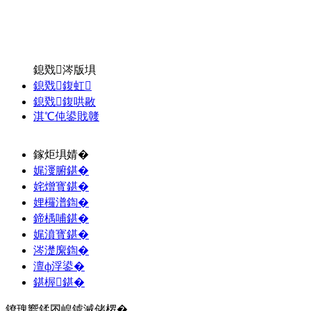
鎴戣涔版埧
鎴戣鍑虹
鎴戣鍑哄敭
淇℃伅鍙戝竷
鎵炬埧婧�
娓濅腑鍖�
姹熷寳鍖�
娌欏潽鍧�
鍗楀哺鍖�
娓濆寳鍖�
涔濋緳鍧�
澶ф浮鍙�
鍖楃鍖�
鐐瑰嚮鍒囨崲鎼滅储椤�