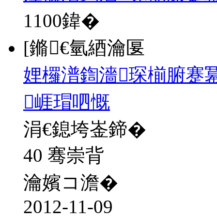
1100
鍏�
[鏅€氫綇瀹匽
娌欏潽鍧濇琛椾腑蹇冪
崕瑁呬慨
涓€鎴垮崟鍗�
40 骞崇背
瀹嬪コ澹�
2012-11-09