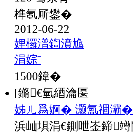
榫氬厛鐢�
2012-06-22
娌欏潽鍧濆尯
涓婃ˉ
1500
鍏�
[鏅€氫綇瀹匽
姊ㄦ爲婀� 灏氳祻灞�
浜屾埧涓€鍘呭崟鍗