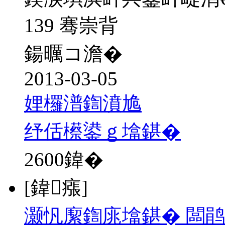
139 骞崇背
鍚曞コ澹�
2013-03-05
娌欏潽鍧濆尯
纾佸櫒鍙ｇ墖鍖�
2600
鍏�
[鍏瘬]
灏忛緳鍧庣墖鍖� 闆鹃