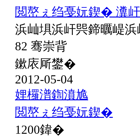
閲嶅ぇ绉戞妧鍥� 瀵屽
浜屾埧浜屽巺鍗曞崼浜
82 骞崇背
鏉庡厛鐢�
2012-05-04
娌欏潽鍧濆尯
閲嶅ぇ绉戞妧鍥�
1200
鍏�