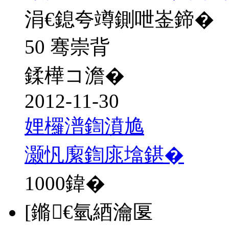
涓€鎴夸竴鍘呭崟鍗�
50 骞崇背
鍒樺コ澹�
2012-11-30
娌欏潽鍧濆尯
灏忛緳鍧庣墖鍖�
1000
鍏�
[鏅€氫綇瀹匽