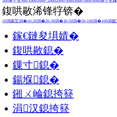
500浠ヤ笅
500-1000
1000- 2000
2000-3000
3000-5000
5000浠ヤ笂
鎵
鍑哄敭浠锋牸锛�
10涓囦互涓�
10-20涓�
20-30涓�
30-50涓�
50-100涓�
100涓
鎵€鏈夋埧婧�
鍑哄敭鎴�
鏁寸鎴�
鍚堢鎴�
鎺ㄨ崘鎴挎簮
涓汉鎴挎簮