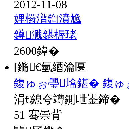
2012-11-08
娌欏潽鍧濆尯
鐏溅鍖楃珯
2600
鍏�
[鏅€氫綇瀹匽
鍑ゅぉ璺墖鍖� 鍑ゅ
涓€鎴夸竴鍘呭崟鍗�
51 骞崇背