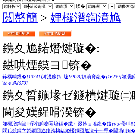
鍒�
閲嶅簡
>
娌欏潽鍧濆尯
鎸夊尯鍩熸煡璇�:
鍖哄煙鏌ヨ锛�
鍗楀哺鍖�
[13341]
涔濋緳鍧″尯
[5828]
娓濆寳鍖�
[16239]
娓濅
鍙ｅ尯
[670]
鎸夊晢鍦堟ゼ鐩樻煡璇㈡
閫夋嫨鍟嗗湀锛�
娌欏潽鍧濇琛椾腑蹇冪墖鍖�
鏉ㄥ叕妗ョ墖鍖�
鍑ゅぉ璺墖
閮藉競鑺卞洯鐗囧尯
鑲跨槫鍖婚櫌鐗囧尯
澶╅┈璺�
闄堝婀