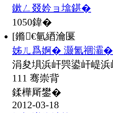
鏉ㄥ叕妗ョ墖鍖�
1050
鍏�
[鏅€氫綇瀹匽
姊ㄦ爲婀� 灏氳祻灞�
涓夋埧浜屽巺鍙屽崼浜
111 骞崇背
鍒樺厛鐢�
2012-03-18