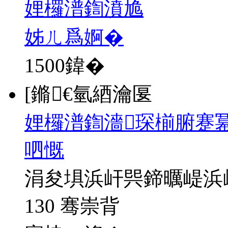
娌欏潽鍧濆尯
姊ㄦ爲婀�
1500
鍏�
[鏅€氫綇瀹匽
娌欏潽鍧濇琛椾腑蹇冪
呬慨
涓夋埧浜屽巺鍗曞崼浜
130 骞崇背