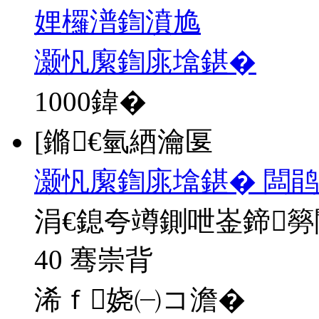
娌欏潽鍧濆尯
灏忛緳鍧庣墖鍖�
1000
鍏�
[鏅€氫綇瀹匽
灏忛緳鍧庣墖鍖� 闆鹃
涓€鎴夸竴鍘呭崟鍗
40 骞崇背
浠ｆ娆㈠コ澹�