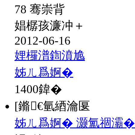
78 骞崇背
娼樼孩濂冲＋
2012-06-16
娌欏潽鍧濆尯
姊ㄦ爲婀�
1400
鍏�
[鏅€氫綇瀹匽
姊ㄦ爲婀� 灏氳祻灞�