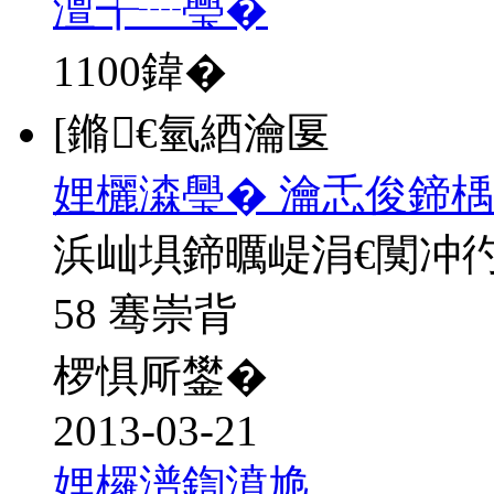
澶╅┈璺�
1100
鍏�
[鏅€氫綇瀹匽
娌欐潹璺� 瀹忎俊鍗楀
浜屾埧鍗曞崼涓€闃冲
58 骞崇背
椤惧厛鐢�
2013-03-21
娌欏潽鍧濆尯