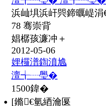
澶╅┈璺� 澶╅┈璺�1
浜屾埧浜屽巺鍗曞崼涓
78 骞崇背
娼樼孩濂冲＋
2012-05-06
娌欏潽鍧濆尯
澶╅┈璺�
1500
鍏�
[鏅€氫綇瀹匽