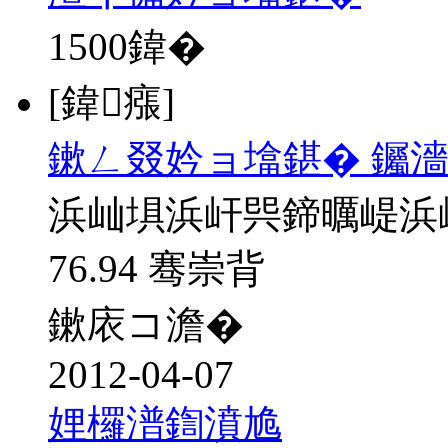
1500
鍏�
[鍏瘬]
鏉ㄥ叕妗ョ墖鍖� 钃濇
浜屾埧浜屽巺鍗曞崼浜
76.94 骞崇背
鏉庡コ澹�
2012-04-07
娌欏潽鍧濆尯