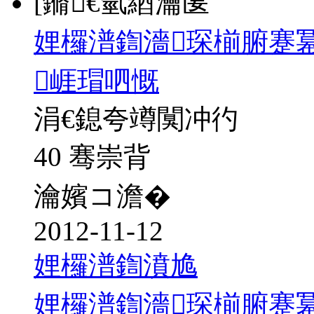
[鏅€氫綇瀹匽
娌欏潽鍧濇琛椾腑蹇冪
崕瑁呬慨
涓€鎴夸竴闃冲彴
40 骞崇背
瀹嬪コ澹�
2012-11-12
娌欏潽鍧濆尯
娌欏潽鍧濇琛椾腑蹇