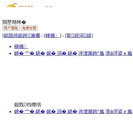
閲嶅簡绔�
[鎴戠殑鎴跨瀹禲
-
[棣栭〉]
-
[甯姪涓績]
棣栭〉
鍗� 宀� 鍖�
娓� 涓� 鍖�
涔濋緳鍧″尯
澶ф浮鍙ｅ尯
鎴戣绉熸埧
鍗� 宀� 鍖�
娓� 涓� 鍖�
涔濋緳鍧″尯
澶ф浮鍙ｅ尯