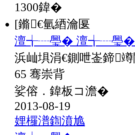
1300
鍏�
[鏅€氫綇瀹匽
澶╅┈璺� 澶╅┈璺�1
浜屾埧涓€鍘呭崟鍗
65 骞崇背
娑傛．鍏板コ澹�
2013-08-19
娌欏潽鍧濆尯