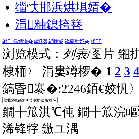
缁忕邯浜烘埧婧�
涓粙鎴挎簮
鏅€氫綇瀹�
鍏瘬
鍟嗛摵
鍐欏瓧妤�
鍒
浏览模式：
列表
/图片
鎺
棣栭〉 涓婁竴椤�
1
2
3
鎬昏褰�:
2246
銆€姣忛〉
鐗╀笟淇℃伅
鐗╀笟浣嶇
浠锋牸
鏃ユ湡