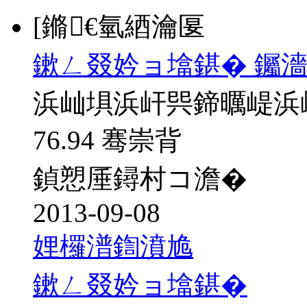
[鏅€氫綇瀹匽
鏉ㄥ叕妗ョ墖鍖� 钃濇
浜屾埧浜屽巺鍗曞崼浜
76.94 骞崇背
鍞愬厜鐞村コ澹�
2013-09-08
娌欏潽鍧濆尯
鏉ㄥ叕妗ョ墖鍖�