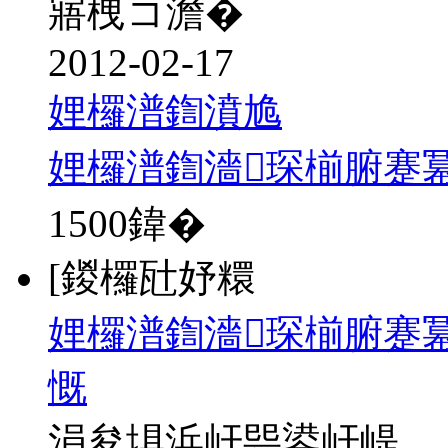
寤栧コ澹�
2012-02-17
娌欏潽鍧濆尯
娌欏潽鍧濇琛椾腑蹇
1500
鍏�
[鍐欏瓧妤糫
娌欏潽鍧濇琛椾腑蹇冪
慨
涓夋埧浜屽巺鍙屽崼