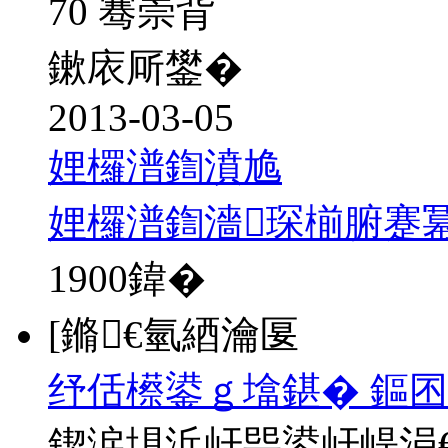
70 骞崇背
鏉庡厛鐢�
2013-03-05
娌欏潽鍧濆尯
娌欏潽鍧濇琛椾腑蹇
1900
鍏�
[鏅€氫綇瀹匽
纾佸櫒鍙ｇ墖鍖� 鏂囨
鍥涙埧浜屽巺鍙屽崼涓