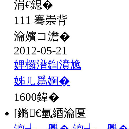
涓€鎴�
111 骞崇背
瀹嬪コ澹�
2012-05-21
娌欏潽鍧濆尯
姊ㄦ爲婀�
1600
鍏�
[鏅€氫綇瀹匽