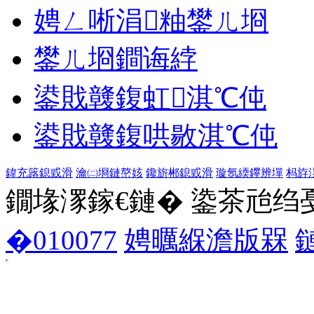
娉ㄥ唽涓粙鐢ㄦ埛
鐢ㄦ埛鐧诲綍
鍙戝竷鍑虹淇℃伅
鍙戝竷鍑哄敭淇℃伅
鍏充簬鎴戜滑
瀹㈡埛鏈嶅姟
鑱旂郴鎴戜滑
璇氬緛鑻辨墠
杩斿
鐗堟潈鎵€鏈� 鍌茶兘绉戞妧 1
�010077
娉曞緥澹版槑