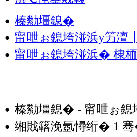
榛勬壃鎴�
甯呭ぉ鎴垮湴浜у竻澶
甯呭ぉ鎴垮湴浜� 棣
榛勬壃鎴� - 甯呭ぉ
缃戝簵浼氬憳绗�
1
骞