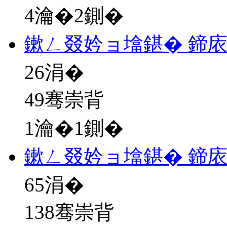
4瀹�2鍘�
鏉ㄥ叕妗ョ墖鍖� 鍗
26
涓�
49骞崇背
1瀹�1鍘�
鏉ㄥ叕妗ョ墖鍖� 鍗
65
涓�
138骞崇背