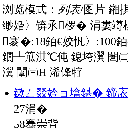
浏览模式：
列表
/图片
鎺
缈婚〉锛氶椤� 涓婁竴
褰�:
18
銆€姣忛〉:
100
銆
鐗╀笟淇℃伅
鎴垮瀷
闈㈢
瀷
闈㈢Н
浠锋牸
鏉ㄥ叕妗ョ墖鍖� 鍗
27
涓�
58骞崇背