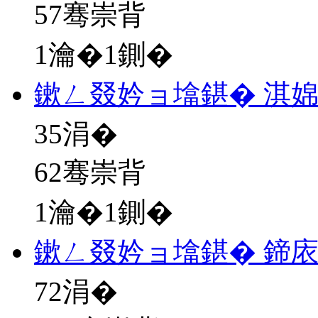
57骞崇背
1瀹�1鍘�
鏉ㄥ叕妗ョ墖鍖� 淇
35
涓�
62骞崇背
1瀹�1鍘�
鏉ㄥ叕妗ョ墖鍖� 鍗
72
涓�