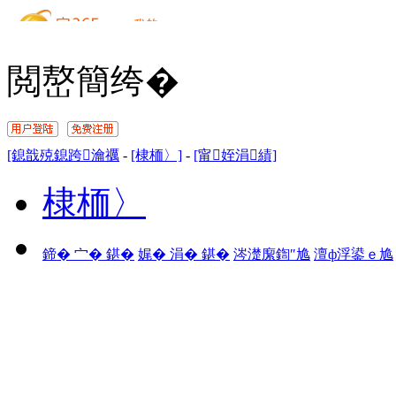
閲嶅簡绔�
[鎴戠殑鎴跨瀹禲
-
[棣栭〉]
-
[甯姪涓績]
棣栭〉
鍗� 宀� 鍖�
娓� 涓� 鍖�
涔濋緳鍧″尯
澶ф浮鍙ｅ尯