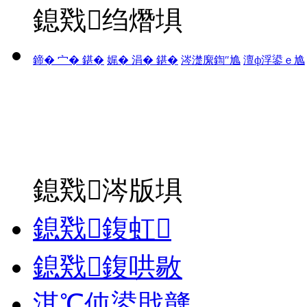
鎴戣绉熸埧
鍗� 宀� 鍖�
娓� 涓� 鍖�
涔濋緳鍧″尯
澶ф浮鍙ｅ尯
鎴戣涔版埧
鎴戣鍑虹
鎴戣鍑哄敭
淇℃伅鍙戝竷