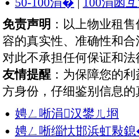
50-100涓�
|
100涓囦
免责声明
：以上物业租售
容的真实性、准确性和合
对此不承担任何保证和法
友情提醒
：为保障您的利
方身份，仔细鉴别信息的
娉ㄥ唽涓汉鐢ㄦ埛
娉ㄥ唽缁忕邯浜虹敤鎴