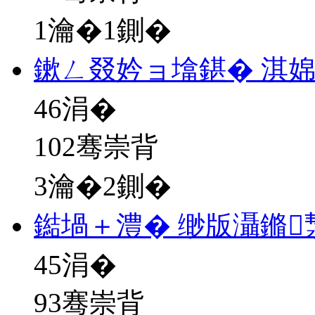
1瀹�1鍘�
鏉ㄥ叕妗ョ墖鍖� 淇
46
涓�
102骞崇背
3瀹�2鍘�
鐑堝＋澧� 缈版灄鏅
45
涓�
93骞崇背