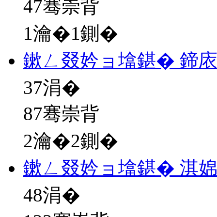
47骞崇背
1瀹�1鍘�
鏉ㄥ叕妗ョ墖鍖� 鍗
37
涓�
87骞崇背
2瀹�2鍘�
鏉ㄥ叕妗ョ墖鍖� 淇
48
涓�