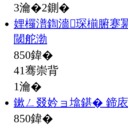
3瀹�2鍘�
娌欏潽鍧濇琛椾腑蹇
閾舵渤
850
鍏�
41骞崇背
1瀹�
鏉ㄥ叕妗ョ墖鍖� 鍗
850
鍏�