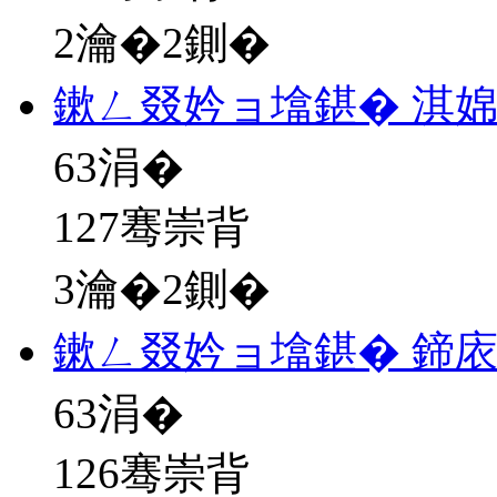
2瀹�2鍘�
鏉ㄥ叕妗ョ墖鍖� 淇
63
涓�
127骞崇背
3瀹�2鍘�
鏉ㄥ叕妗ョ墖鍖� 鍗
63
涓�
126骞崇背