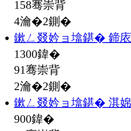
158骞崇背
4瀹�2鍘�
鏉ㄥ叕妗ョ墖鍖� 鍗
1300
鍏�
91骞崇背
2瀹�2鍘�
鏉ㄥ叕妗ョ墖鍖� 淇
900
鍏�