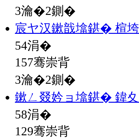
3瀹�2鍘�
宸ヤ汉鏉戠墖鍖� 楦垮
54
涓�
157骞崇背
3瀹�2鍘�
鏉ㄥ叕妗ョ墖鍖� 鍏
58
涓�
129骞崇背