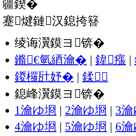
蹇煡鏈汉鎴挎簮
绫诲瀷鏌ヨ锛�
鏅€氫綇瀹�
|
鍏瘬
|
鍐欏瓧妤�
|
鍒
鎴峰瀷鏌ヨ锛�
1瀹ゆ埛
|
2瀹ゆ埛
|
3
4瀹ゆ埛
|
5瀹ゆ埛
|
6