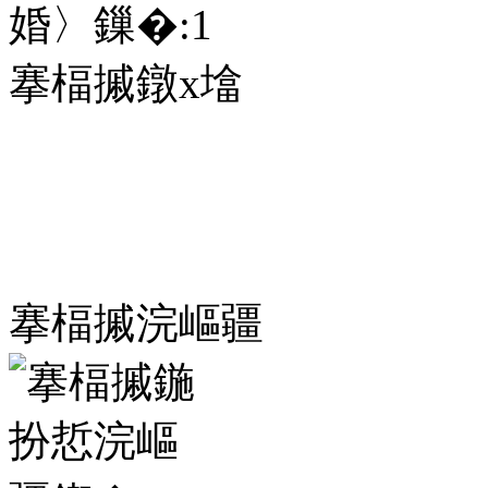
婚〉鏁�:
1
搴楅摵鐓х墖
搴楅摵浣嶇疆