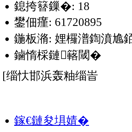
鎴挎簮鏁�: 18
鐢佃瘽: 61720895
鍦板潃: 娌欏潽鍧濆尯
鏀惰棌鏈簵閾�
[缁忕邯浜轰粙缁峕
浜屾墜鎴挎埧灞嬩拱鍗栥€佹寜鎻捶娆俱€佹姷鎶艰捶娆俱€佹
鎵€鏈夋埧婧�