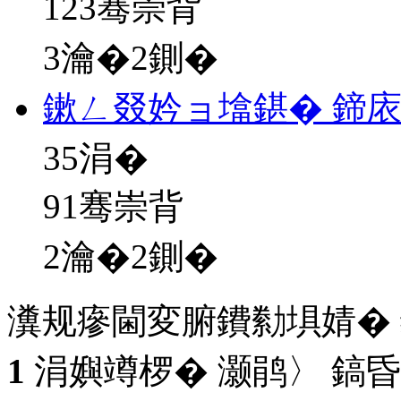
123骞崇背
3瀹�2鍘�
鏉ㄥ叕妗ョ墖鍖� 鍗
35
涓�
91骞崇背
2瀹�2鍘�
瀵规瘮閫変腑鐨勬埧婧�
1
涓嬩竴椤� 灏鹃〉 鎬昏