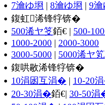
7瀹ゆ埛
|
8瀹ゆ埛
|
9
鍑虹浠锋牸锛�
500浠ヤ笅
銆€ |
500-100
1000-2000
|
2000-3000
3000-5000
|
5000浠ヤ笂
鍑哄敭浠锋牸锛�
10涓囦互涓�
|
10-20
20-30涓�
銆€|
30-50涓