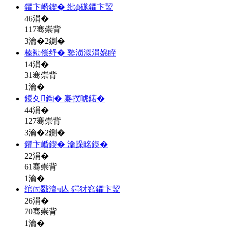
鑺卞崏鍥� 纰ф硥鑺卞洯
46
涓�
117骞崇背
3瀹�2鍘�
榛勬偿纾� 鐜涢泤涓婂眰
14
涓�
31骞崇背
1瀹�
鍐夊鍧� 褰撲唬鍩�
44
涓�
127骞崇背
3瀹�2鍘�
鑺卞崏鍥� 瀹跺眳鍥�
22
涓�
61骞崇背
1瀹�
绾㈤敠澶ч亾 鍔犲窞鑺卞洯
26
涓�
70骞崇背
1瀹�