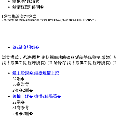
鍦板潃: 姹熷寳
鏀惰棌鏈簵閾�
[缁忕邯浜轰粙缁峕
涓洪噸搴嗘櫘閫氱櫨濮撲拱鍗栨埧灞嬭€屾湇鍔�.~!
鎵€鏈夋埧婧�
浏览模式：
列表
/图片
鎺掑簭鏂瑰紡锛�
浠锋牸
/鏃堕棿
缈婚〉
鐗╀笟淇℃伅
鎴垮瀷
闈㈢Н
浠锋牸
鐗╀笟淇℃伅
鎴垮瀷
闈㈢
鑺卞崏鍥� 鏂板煄鑺卞洯
32
涓�
80骞崇背
2瀹�2鍘�
鐭抽┈娌� 棣欓€稿崐灞�
22
涓�
81骞崇背
2瀹�2鍘�