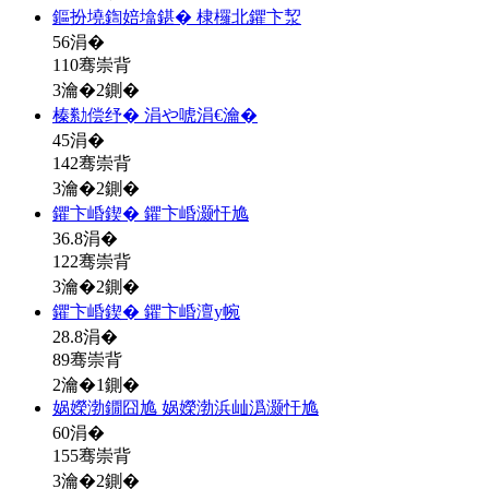
鏂扮墝鍧婄墖鍖� 棣欏北鑺卞洯
56
涓�
110骞崇背
3瀹�2鍘�
榛勬偿纾� 涓や唬涓€瀹�
45
涓�
142骞崇背
3瀹�2鍘�
鑺卞崏鍥� 鑺卞崏灏忓尯
36.8
涓�
122骞崇背
3瀹�2鍘�
鑺卞崏鍥� 鑺卞崏澶у帵
28.8
涓�
89骞崇背
2瀹�1鍘�
娲嬫渤鐗囧尯 娲嬫渤浜屾潙灏忓尯
60
涓�
155骞崇背
3瀹�2鍘�