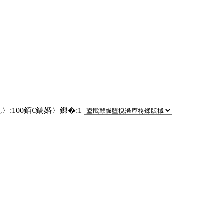
〉:
100
銆€鎬婚〉鏁�:
1