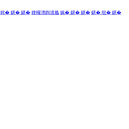
姹� 鍖� 鍖�
娌欏潽鍧濆尯
娓� 鍖� 鍖�
鍖� 纰� 鍖�