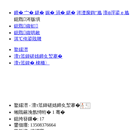
鍗� 宀� 鍖�
娓� 涓� 鍖�
涔濋緳鍧″尯
澶ф浮鍙ｅ尯
鎴戣涔版埧
鎴戣鍑虹
鎴戣鍑哄敭
淇℃伅鍙戝竷
鐜嬬澘
澶т笟鍏磋姳鍗夊洯搴�
澶т笟鍏� 棣栭〉
鐜嬬澘 - 澶т笟鍏磋姳鍗夊洯搴�
缃戝簵浼氬憳绗�
1
骞�
鎴挎簮鏁�: 17
鐢佃瘽: 13508376664