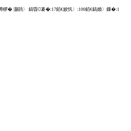
竴椤� 灏鹃〉 鎬昏褰�:
17
銆€姣忛〉:
100
銆€鎬婚〉鏁�:
1