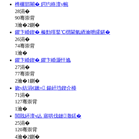
榫欐邯闀� 鍔犳柊澶у帵
28
涓�
90骞崇背
3瀹�2鍘�
鑺卞崏鍥� 榛勯噾鍫℃櫘閫氫綇瀹呭皬鍖�
26
涓�
74骞崇背
1瀹�
鑺卞崏鍥� 鑺卞崏灏忓尯
27
涓�
77骞崇背
2瀹�1鍘�
娆у紡涓€鏉¤ 鍚屽垱鍥介檯
71
涓�
127骞崇背
1瀹�
閲戝紑澶ч亾 寤哄伐鏈潵鍩�
25
涓�
120骞崇背
4瀹�2鍘�