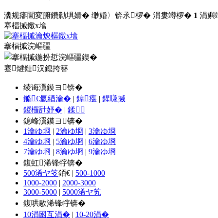
瀵规瘮閫変腑鐨勬埧婧�
缈婚〉锛氶椤� 涓婁竴椤�
1
涓嬩
搴楅摵鐓х墖
搴楅摵浣嶇疆
蹇煡鏈汉鎴挎簮
绫诲瀷鏌ヨ锛�
鏅€氫綇瀹�
|
鍏瘬
|
鍟嗛摵
鍐欏瓧妤�
|
鍒
鎴峰瀷鏌ヨ锛�
1瀹ゆ埛
|
2瀹ゆ埛
|
3瀹ゆ埛
4瀹ゆ埛
|
5瀹ゆ埛
|
6瀹ゆ埛
7瀹ゆ埛
|
8瀹ゆ埛
|
9瀹ゆ埛
鍑虹浠锋牸锛�
500浠ヤ笅
銆€ |
500-1000
1000-2000
|
2000-3000
3000-5000
|
5000浠ヤ笂
鍑哄敭浠锋牸锛�
10涓囦互涓�
|
10-20涓�