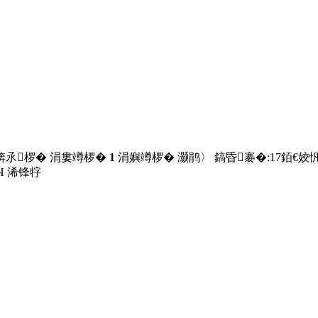
锛氶椤� 涓婁竴椤�
1
涓嬩竴椤� 灏鹃〉 鎬昏褰�:
17
銆€姣忛
Н
浠锋牸