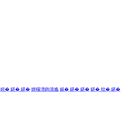
姹� 鍖� 鍖�
娌欏潽鍧濆尯
娓� 鍖� 鍖�
鍖� 纰� 鍖�