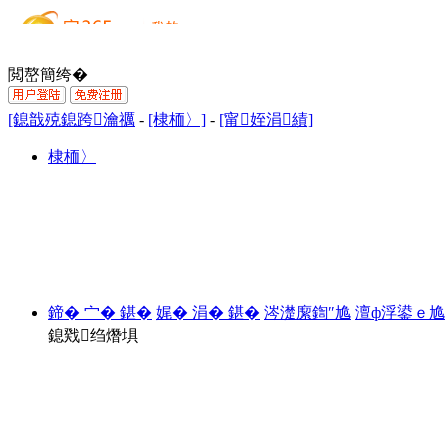
閲嶅簡绔�
[鎴戠殑鎴跨瀹禲
-
[棣栭〉]
-
[甯姪涓績]
棣栭〉
鍗� 宀� 鍖�
娓� 涓� 鍖�
涔濋緳鍧″尯
澶ф浮鍙ｅ尯
鎴戣绉熸埧