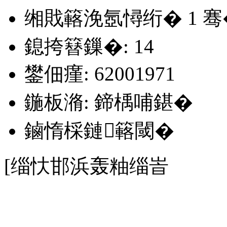
缃戝簵浼氬憳绗�
1
骞
鎴挎簮鏁�: 14
鐢佃瘽: 62001971
鍦板潃: 鍗楀哺鍖�
鏀惰棌鏈簵閾�
[缁忕邯浜轰粙缁峕
1