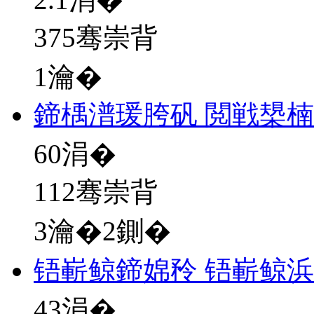
375骞崇背
1瀹�
鍗楀潽瑗胯矾 閲戦槼
60
涓�
112骞崇背
3瀹�2鍘�
铻嶄鲸鍗婂矝 铻嶄鲸
43
涓�