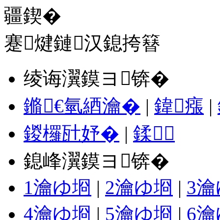
蹇煡鏈汉鎴挎簮
绫诲瀷鏌ヨ锛�
鏅€氫綇瀹�
|
鍏瘬
|
鍐欏瓧妤�
|
鍒
鎴峰瀷鏌ヨ锛�
1瀹ゆ埛
|
2瀹ゆ埛
|
3
4瀹ゆ埛
|
5瀹ゆ埛
|
6