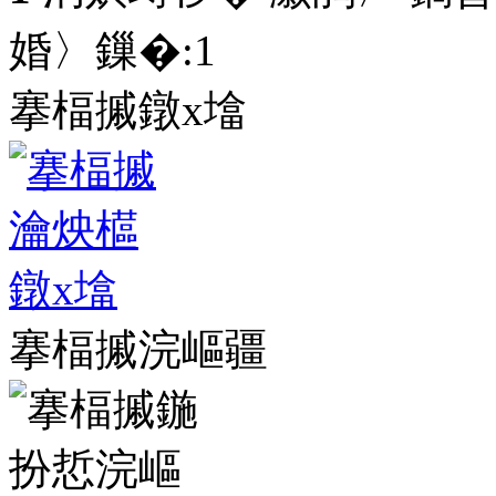
婚〉鏁�:
1
搴楅摵鐓х墖
搴楅摵浣嶇疆