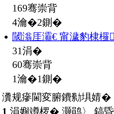
169骞崇背
4瀹�2鍘�
閾滃厓灞€ 甯濊豹棣欏
31
涓�
60骞崇背
1瀹�1鍘�
瀵规瘮閫変腑鐨勬埧婧�
1
涓嬩竴椤� 灏鹃〉 鎬昏