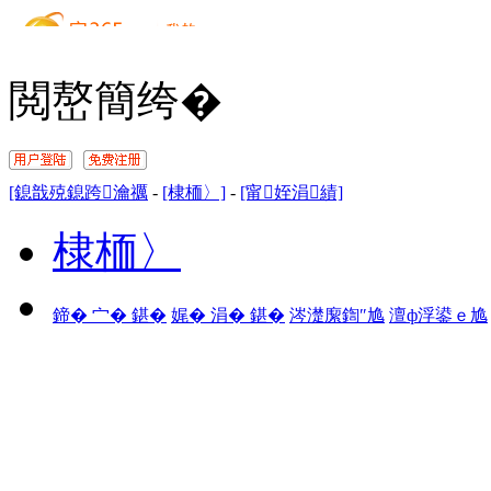
閲嶅簡绔�
[鎴戠殑鎴跨瀹禲
-
[棣栭〉]
-
[甯姪涓績]
棣栭〉
鍗� 宀� 鍖�
娓� 涓� 鍖�
涔濋緳鍧″尯
澶ф浮鍙ｅ尯