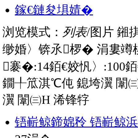
鎵€鏈夋埧婧�
浏览模式：
列表
/图片
鎺
缈婚〉锛氶椤� 涓婁竴
褰�:
14
銆€姣忛〉:
100
銆
鐗╀笟淇℃伅
鎴垮瀷
闈㈢
瀷
闈㈢Н
浠锋牸
铻嶄鲸鍗婂矝 铻嶄鲸