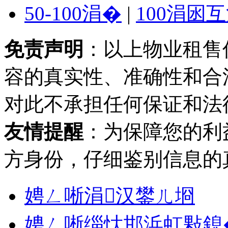
50-100涓�
|
100涓囦
免责声明
：以上物业租售
容的真实性、准确性和合
对此不承担任何保证和法
友情提醒
：为保障您的利
方身份，仔细鉴别信息的
娉ㄥ唽涓汉鐢ㄦ埛
娉ㄥ唽缁忕邯浜虹敤鎴