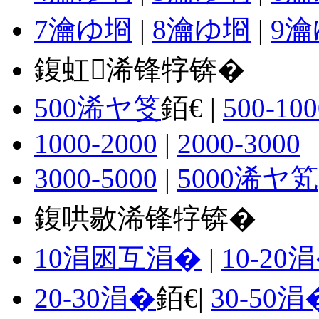
7瀹ゆ埛
|
8瀹ゆ埛
|
9
鍑虹浠锋牸锛�
500浠ヤ笅
銆€ |
500-100
1000-2000
|
2000-3000
3000-5000
|
5000浠ヤ笂
鍑哄敭浠锋牸锛�
10涓囦互涓�
|
10-20
20-30涓�
銆€|
30-50涓