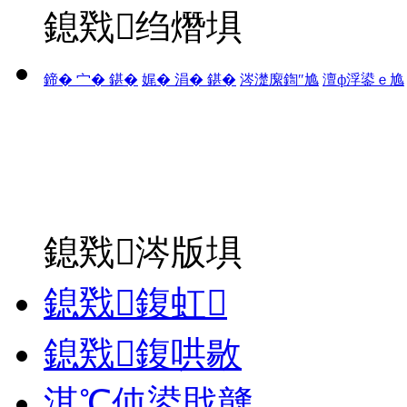
鎴戣绉熸埧
鍗� 宀� 鍖�
娓� 涓� 鍖�
涔濋緳鍧″尯
澶ф浮鍙ｅ尯
鎴戣涔版埧
鎴戣鍑虹
鎴戣鍑哄敭
淇℃伅鍙戝竷