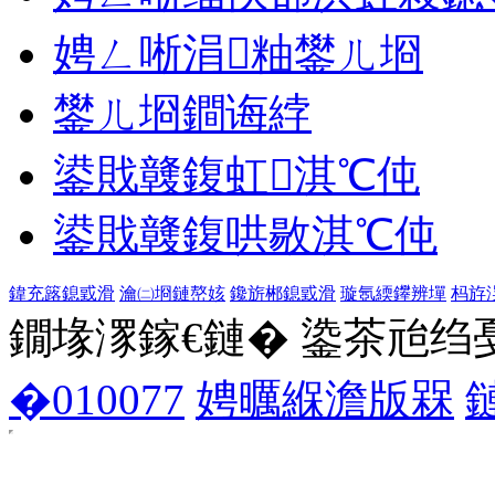
娉ㄥ唽涓粙鐢ㄦ埛
鐢ㄦ埛鐧诲綍
鍙戝竷鍑虹淇℃伅
鍙戝竷鍑哄敭淇℃伅
鍏充簬鎴戜滑
瀹㈡埛鏈嶅姟
鑱旂郴鎴戜滑
璇氬緛鑻辨墠
杩斿
鐗堟潈鎵€鏈� 鍌茶兘绉戞妧 1
�010077
娉曞緥澹版槑