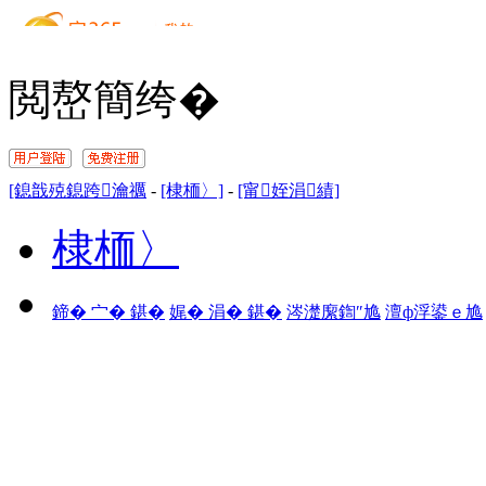
閲嶅簡绔�
[鎴戠殑鎴跨瀹禲
-
[棣栭〉]
-
[甯姪涓績]
棣栭〉
鍗� 宀� 鍖�
娓� 涓� 鍖�
涔濋緳鍧″尯
澶ф浮鍙ｅ尯