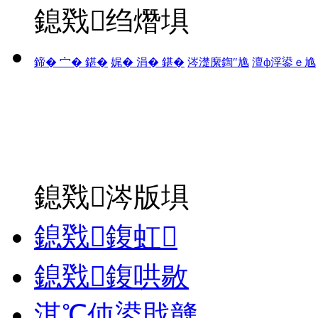
鎴戣绉熸埧
鍗� 宀� 鍖�
娓� 涓� 鍖�
涔濋緳鍧″尯
澶ф浮鍙ｅ尯
鎴戣涔版埧
鎴戣鍑虹
鎴戣鍑哄敭
淇℃伅鍙戝竷