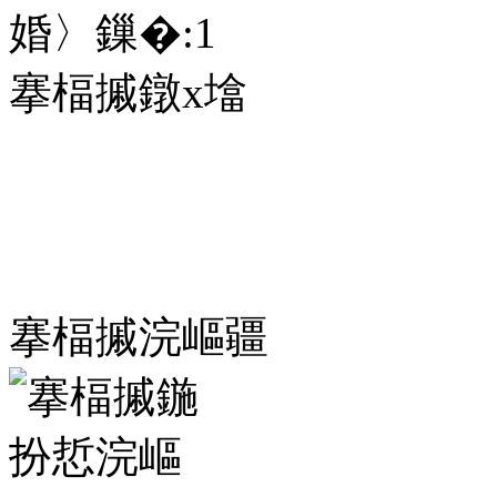
婚〉鏁�:
1
搴楅摵鐓х墖
搴楅摵浣嶇疆