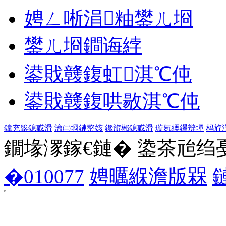
娉ㄥ唽涓粙鐢ㄦ埛
鐢ㄦ埛鐧诲綍
鍙戝竷鍑虹淇℃伅
鍙戝竷鍑哄敭淇℃伅
鍏充簬鎴戜滑
瀹㈡埛鏈嶅姟
鑱旂郴鎴戜滑
璇氬緛鑻辨墠
杩斿
鐗堟潈鎵€鏈� 鍌茶兘绉戞妧 1
�010077
娉曞緥澹版槑