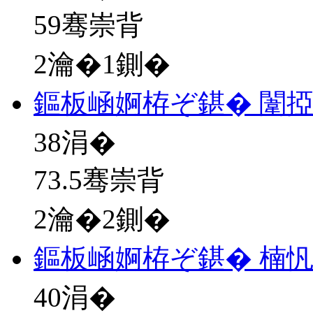
59骞崇背
2瀹�1鍘�
鏂板崡婀栫ぞ鍖� 闈
38
涓�
73.5骞崇背
2瀹�2鍘�
鏂板崡婀栫ぞ鍖� 楠忛
40
涓�