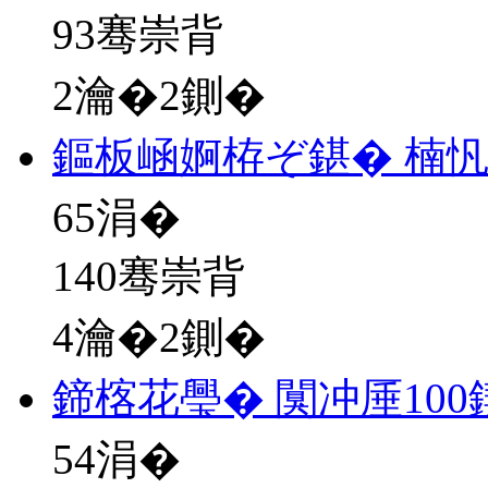
93骞崇背
2瀹�2鍘�
鏂板崡婀栫ぞ鍖� 楠忛
65
涓�
140骞崇背
4瀹�2鍘�
鍗楁花璺� 闃冲厜10
54
涓�