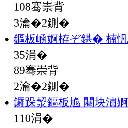
108骞崇背
3瀹�2鍘�
鏂板崡婀栫ぞ鍖� 楠忛
35
涓�
89骞崇背
2瀹�2鍘�
鑼跺洯鏂板尯 闀块潚
110
涓�