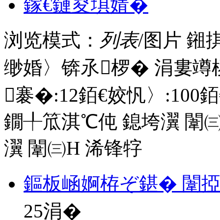
鎵€鏈夋埧婧�
浏览模式：
列表
/图片
鎺
缈婚〉锛氶椤� 涓婁竴
褰�:
12
銆€姣忛〉:
100
銆
鐗╀笟淇℃伅
鎴垮瀷
闈㈢
瀷
闈㈢Н
浠锋牸
鏂板崡婀栫ぞ鍖� 闈
25
涓�