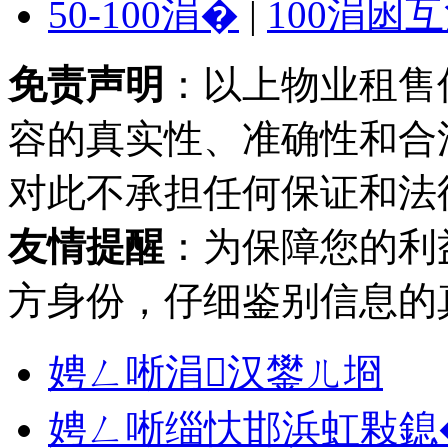
50-100涓�
|
100涓囦
免责声明
：以上物业租售
容的真实性、准确性和合
对此不承担任何保证和法
友情提醒
：为保障您的利
方身份，仔细鉴别信息的
娉ㄥ唽涓汉鐢ㄦ埛
娉ㄥ唽缁忕邯浜虹敤鎴