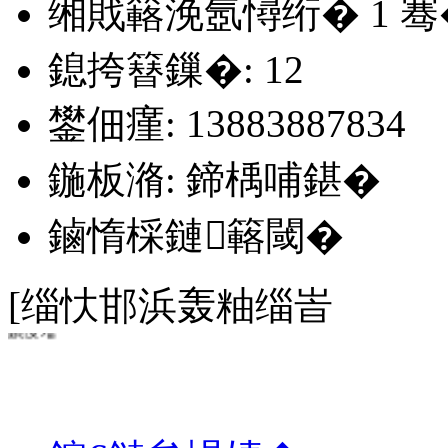
缃戝簵浼氬憳绗�
1
骞
鎴挎簮鏁�: 12
鐢佃瘽: 13883887834
鍦板潃: 鍗楀哺鍖�
鏀惰棌鏈簵閾�
[缁忕邯浜轰粙缁峕
鍞愯壋