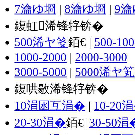
7瀹ゆ埛
|
8瀹ゆ埛
|
9
鍑虹浠锋牸锛�
500浠ヤ笅
銆€ |
500-100
1000-2000
|
2000-3000
3000-5000
|
5000浠ヤ笂
鍑哄敭浠锋牸锛�
10涓囦互涓�
|
10-20
20-30涓�
銆€|
30-50涓