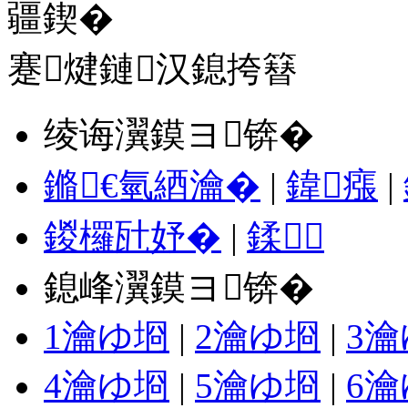
蹇煡鏈汉鎴挎簮
绫诲瀷鏌ヨ锛�
鏅€氫綇瀹�
|
鍏瘬
|
鍐欏瓧妤�
|
鍒
鎴峰瀷鏌ヨ锛�
1瀹ゆ埛
|
2瀹ゆ埛
|
3
4瀹ゆ埛
|
5瀹ゆ埛
|
6