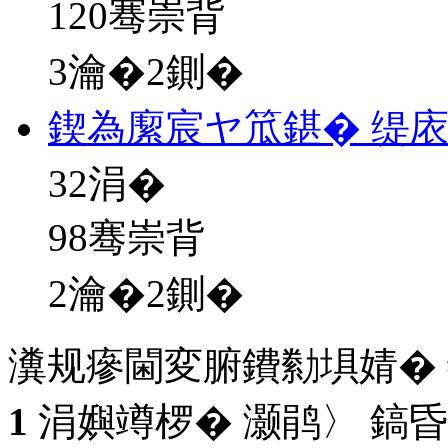
120骞崇背
3瀹�2鍘�
鍥為緳宸ヤ笟鍖� 缇
32
涓�
98骞崇背
2瀹�2鍘�
瀵规瘮閫変腑鐨勬埧婧�
1
涓嬩竴椤� 灏鹃〉 鎬昏