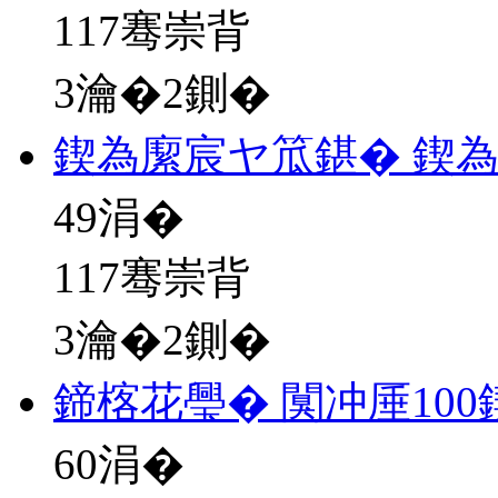
117骞崇背
3瀹�2鍘�
鍥為緳宸ヤ笟鍖� 鍥
49
涓�
117骞崇背
3瀹�2鍘�
鍗楁花璺� 闃冲厜10
60
涓�