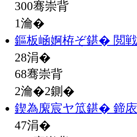
300骞崇背
1瀹�
鏂板崡婀栫ぞ鍖� 閲
28
涓�
68骞崇背
2瀹�2鍘�
鍥為緳宸ヤ笟鍖� 鍗
47
涓�