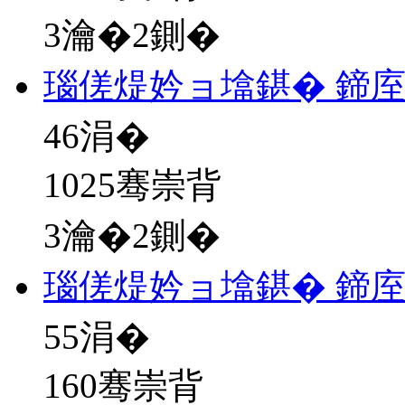
3瀹�2鍘�
瑙傞煶妗ョ墖鍖� 鍗
46
涓�
1025骞崇背
3瀹�2鍘�
瑙傞煶妗ョ墖鍖� 鍗
55
涓�
160骞崇背