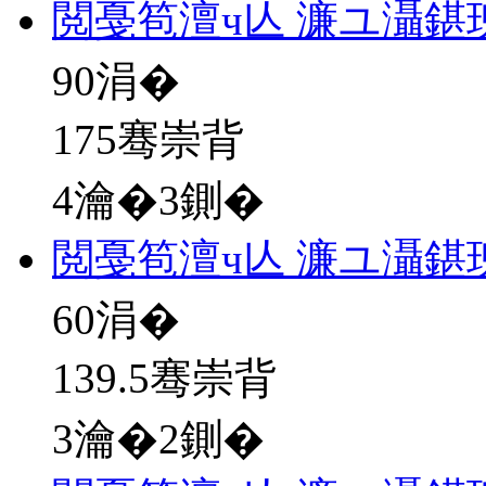
閲戞笣澶ч亾 濂ユ灄鍖
90
涓�
175骞崇背
4瀹�3鍘�
閲戞笣澶ч亾 濂ユ灄鍖
60
涓�
139.5骞崇背
3瀹�2鍘�