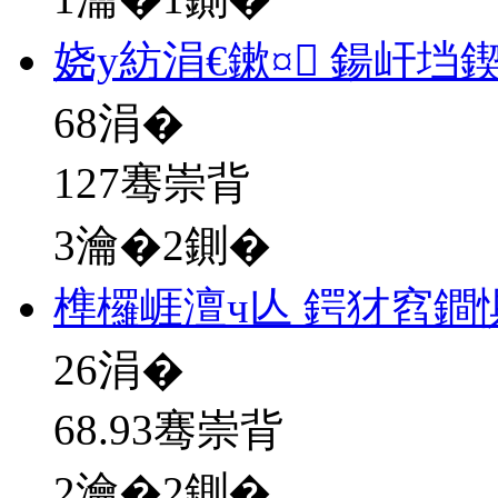
娆у紡涓€鏉¤ 鍚屽垱
68
涓�
127骞崇背
3瀹�2鍘�
榫欏崕澶ч亾 鍔犲窞鐧
26
涓�
68.93骞崇背
2瀹�2鍘�