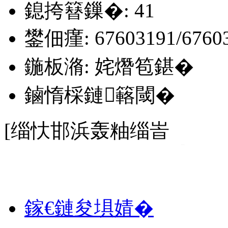
鎴挎簮鏁�: 41
鐢佃瘽: 67603191/6760
鍦板潃: 姹熸笣鍖�
鏀惰棌鏈簵閾�
[缁忕邯浜轰粙缁峕
鏈汉鎬ф牸澶栧悜,浜插拰鍔涘己. [鐫媇/缈掓叄鐢╗鍐烽潨]杩
鎵€鏈夋埧婧�