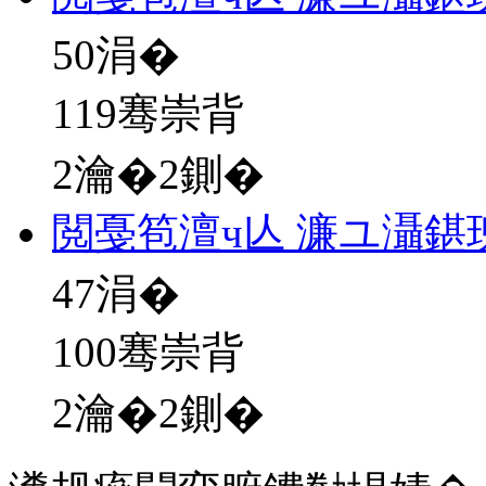
50
涓�
119骞崇背
2瀹�2鍘�
閲戞笣澶ч亾 濂ユ灄鍖
47
涓�
100骞崇背
2瀹�2鍘�