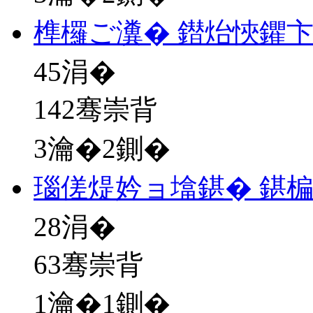
榫欏ご瀵� 鐟炲悏鑺
45
涓�
142骞崇背
3瀹�2鍘�
瑙傞煶妗ョ墖鍖� 鍖
28
涓�
63骞崇背
1瀹�1鍘�