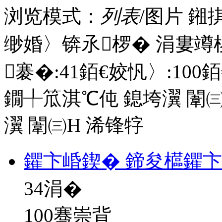
浏览模式：
列表
/图片
鎺
缈婚〉锛氶椤� 涓婁竴
褰�:
41
銆€姣忛〉:
100
銆
鐗╀笟淇℃伅
鎴垮瀷
闈㈢
瀷
闈㈢Н
浠锋牸
鑺卞崏鍥� 鍗夋櫙鑺
34
涓�
100骞崇背