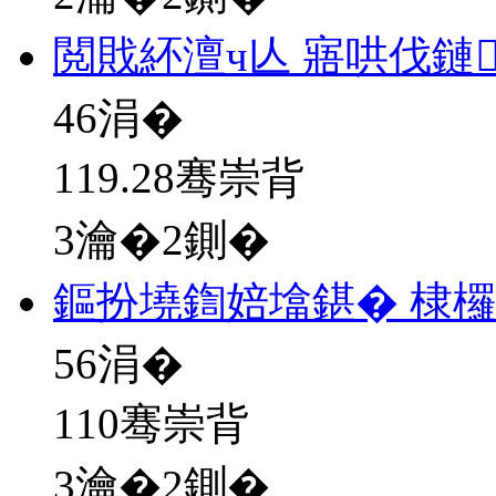
閲戝紑澶ч亾 寤哄伐鏈
46
涓�
119.28骞崇背
3瀹�2鍘�
鏂扮墝鍧婄墖鍖� 棣
56
涓�
110骞崇背
3瀹�2鍘�