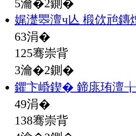
5瀹�2鍘�
娓濋瞾澶ч亾 椴佽兘鏄
63
涓�
125骞崇背
3瀹�2鍘�
鑺卞崏鍥� 鍗庣珛澶╁
49
涓�
138骞崇背