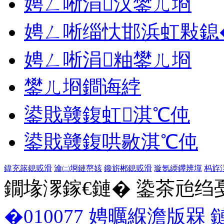
娉ㄥ唽涓汉鐢ㄦ埛
娉ㄥ唽缁忕邯浜虹敤鎴
娉ㄥ唽涓粙鐢ㄦ埛
鐢ㄦ埛鐧诲綍
鍙戝竷鍑虹淇℃伅
鍙戝竷鍑哄敭淇℃伅
鍏充簬鎴戜滑
瀹㈡埛鏈嶅姟
鑱旂郴鎴戜滑
璇氬緛鑻辨墠
杩斿
鐗堟潈鎵€鏈� 鍌茶兘绉戞妧 1
�010077
娉曞緥澹版槑