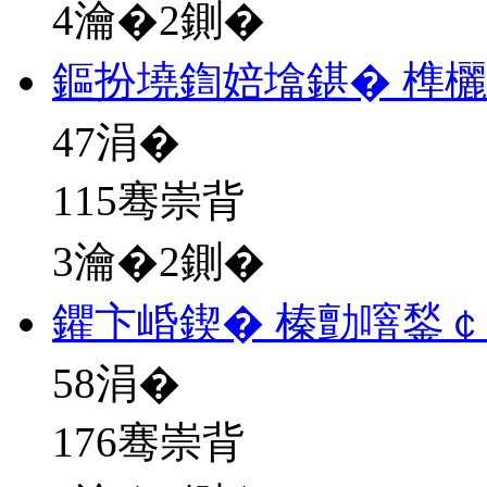
4瀹�2鍘�
鏂扮墝鍧婄墖鍖� 榫
47
涓�
115骞崇背
3瀹�2鍘�
鑺卞崏鍥� 榛勯噾鍫￠
58
涓�
176骞崇背