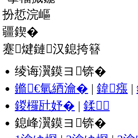
蹇煡鏈汉鎴挎簮
绫诲瀷鏌ヨ锛�
鏅€氫綇瀹�
|
鍏瘬
|
鍐欏瓧妤�
|
鍒
鎴峰瀷鏌ヨ锛�