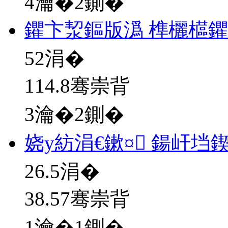
4瀹�2鍘�
鑺卞洯鏂版潙 榫欐櫙
52
涓�
114.8骞崇背
3瀹�2鍘�
娆у紡涓€鏉¤ 鍚屽垱
26.5
涓�
38.57骞崇背
1瀹�1鍘�