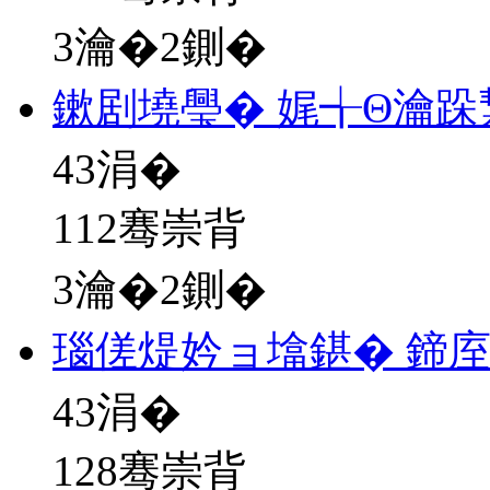
3瀹�2鍘�
鏉剧墝璺� 娓╅Θ瀹跺
43
涓�
112骞崇背
3瀹�2鍘�
瑙傞煶妗ョ墖鍖� 鍗
43
涓�
128骞崇背