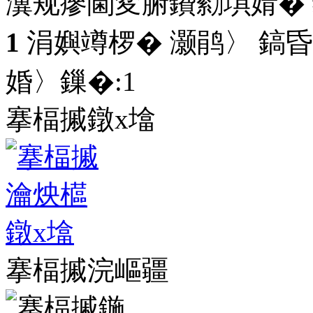
瀵规瘮閫変腑鐨勬埧婧�
1
涓嬩竴椤� 灏鹃〉 鎬昏
婚〉鏁�:
1
搴楅摵鐓х墖
搴楅摵浣嶇疆