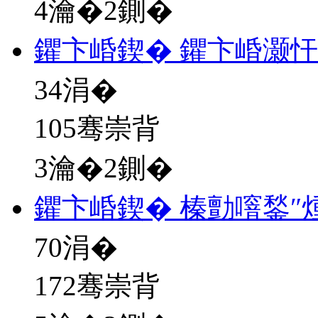
4瀹�2鍘�
鑺卞崏鍥� 鑺卞崏灏
34
涓�
105骞崇背
3瀹�2鍘�
鑺卞崏鍥� 榛勯噾鍫″
70
涓�
172骞崇背