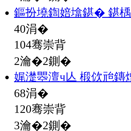
鏂扮墝鍧婄墖鍖� 鍖
40
涓�
104骞崇背
2瀹�2鍘�
娓濋瞾澶ч亾 椴佽兘鏄
68
涓�
120骞崇背
3瀹�2鍘�