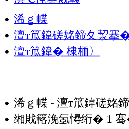
浠ｇ幉
澶т笟鍏磋姳鍗夊洯搴
澶т笟鍏� 棣栭〉
浠ｇ幉 - 澶т笟鍏磋姳
缃戝簵浼氬憳绗�
1
骞