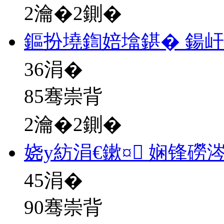
2瀹�2鍘�
鏂扮墝鍧婄墖鍖� 鍚
36
涓�
85骞崇背
2瀹�2鍘�
娆у紡涓€鏉¤ 娴锋磱
45
涓�
90骞崇背