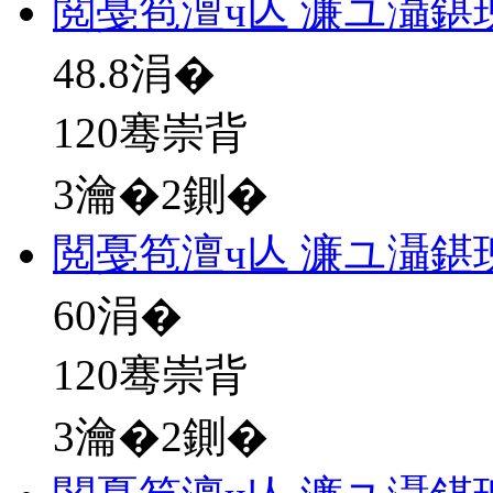
閲戞笣澶ч亾 濂ユ灄鍖
48.8
涓�
120骞崇背
3瀹�2鍘�
閲戞笣澶ч亾 濂ユ灄鍖
60
涓�
120骞崇背
3瀹�2鍘�