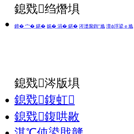
鎴戣绉熸埧
鍗� 宀� 鍖�
娓� 涓� 鍖�
涔濋緳鍧″尯
澶ф浮鍙ｅ尯
鎴戣涔版埧
鎴戣鍑虹
鎴戣鍑哄敭
淇℃伅鍙戝竷