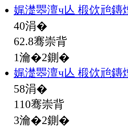
娓濋瞾澶ч亾 椴佽兘鏄
40
涓�
62.8骞崇背
1瀹�2鍘�
娓濋瞾澶ч亾 椴佽兘鏄
58
涓�
110骞崇背
3瀹�2鍘�