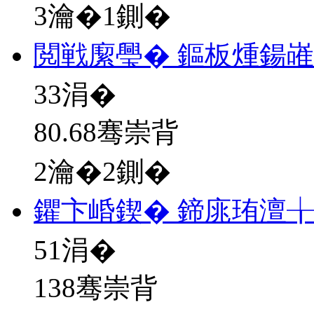
3瀹�1鍘�
閲戦緳璺� 鏂板煄鍚
33
涓�
80.68骞崇背
2瀹�2鍘�
鑺卞崏鍥� 鍗庣珛澶╁
51
涓�
138骞崇背