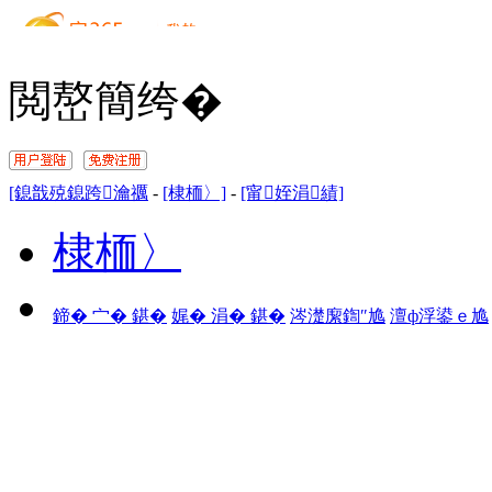
閲嶅簡绔�
[鎴戠殑鎴跨瀹禲
-
[棣栭〉]
-
[甯姪涓績]
棣栭〉
鍗� 宀� 鍖�
娓� 涓� 鍖�
涔濋緳鍧″尯
澶ф浮鍙ｅ尯