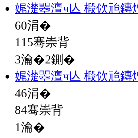
娓濋瞾澶ч亾 椴佽兘鏄
60
涓�
115骞崇背
3瀹�2鍘�
娓濋瞾澶ч亾 椴佽兘鏄
46
涓�
84骞崇背
1瀹�