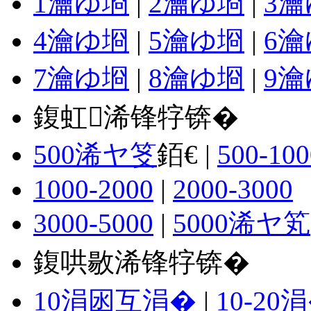
1瀹ゆ埛
|
2瀹ゆ埛
|
3
4瀹ゆ埛
|
5瀹ゆ埛
|
6
7瀹ゆ埛
|
8瀹ゆ埛
|
9
鍑虹浠锋牸锛�
500浠ヤ笅
銆€ |
500-100
1000-2000
|
2000-3000
3000-5000
|
5000浠ヤ笂
鍑哄敭浠锋牸锛�
10涓囦互涓�
|
10-20