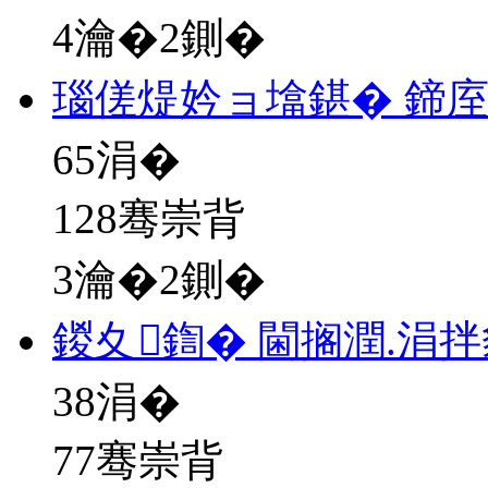
4瀹�2鍘�
瑙傞煶妗ョ墖鍖� 鍗
65
涓�
128骞崇背
3瀹�2鍘�
鍐夊鍧� 閫搁潤.涓拌
38
涓�
77骞崇背