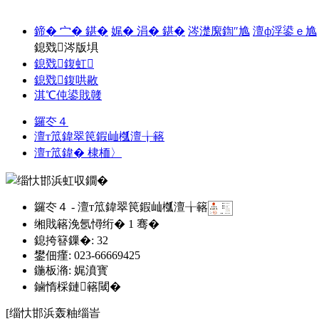
鍗� 宀� 鍖�
娓� 涓� 鍖�
涔濋緳鍧″尯
澶ф浮鍙ｅ尯
鎴戣涔版埧
鎴戣鍑虹
鎴戣鍑哄敭
淇℃伅鍙戝竷
鑼冭４
澶т笟鍏翠笢鍜屾槬澶╁簵
澶т笟鍏� 棣栭〉
鑼冭４ - 澶т笟鍏翠笢鍜屾槬澶╁簵
缃戝簵浼氬憳绗�
1
骞�
鎴挎簮鏁�: 32
鐢佃瘽: 023-66669425
鍦板潃: 娓濆寳
鏀惰棌鏈簵閾�
[缁忕邯浜轰粙缁峕