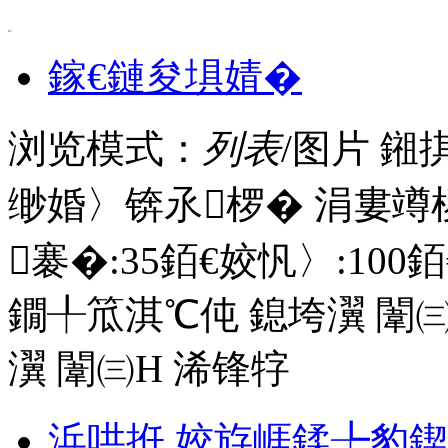
.
鎵€鏈夋埧婧�
浏览模式：
列表
/图片
鎺
缈婚〉锛氶椤� 涓婁竴
褰�:
35
銆€姣忛〉:
100
銆
鐗╀笟淇℃伅
鎴垮瀷
闈㈢
瀷
闈㈢Н
浠锋牸
浜哄拰 姣斿崕鍒╄豹