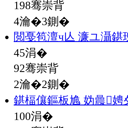
198骞崇背
4瀹�3鍘�
閲戞笣澶ч亾 濂ユ灄鍖
45
涓�
92骞崇背
2瀹�2鍘�
鍖楅儴鏂板尯 妫曟
100
涓�