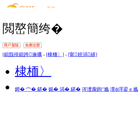
閲嶅簡绔�
[鎴戠殑鎴跨瀹禲
-
[棣栭〉]
-
[甯姪涓績]
棣栭〉
鍗� 宀� 鍖�
娓� 涓� 鍖�
涔濋緳鍧″尯
澶ф浮鍙ｅ尯