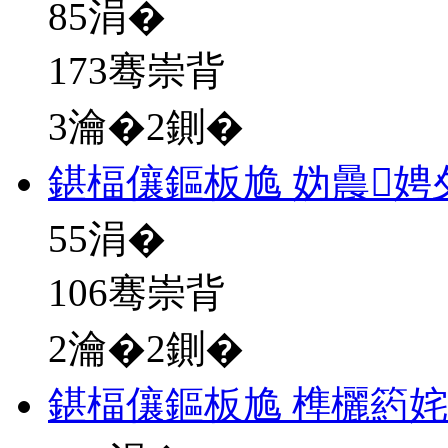
85
涓�
173骞崇背
3瀹�2鍘�
鍖楅儴鏂板尯 妫曟
55
涓�
106骞崇背
2瀹�2鍘�
鍖楅儴鏂板尯 榫欐箹