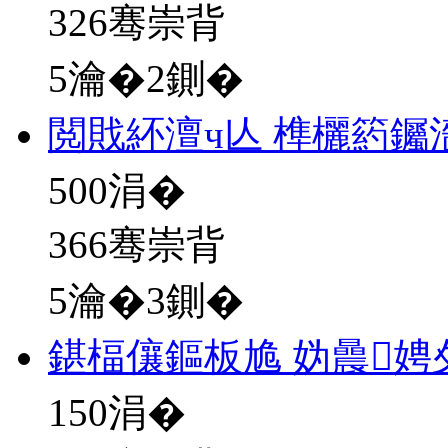
326骞崇背
5瀹�2鍘�
閲戝紑澶ч亾 榫欐箹钃
500
涓�
366骞崇背
5瀹�3鍘�
鍖楅儴鏂板尯 妫曟
150
涓�