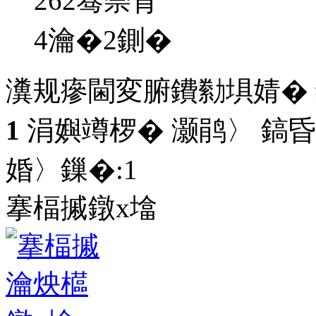
262骞崇背
4瀹�2鍘�
瀵规瘮閫変腑鐨勬埧婧�
1
涓嬩竴椤� 灏鹃〉 鎬昏
婚〉鏁�:
1
搴楅摵鐓х墖