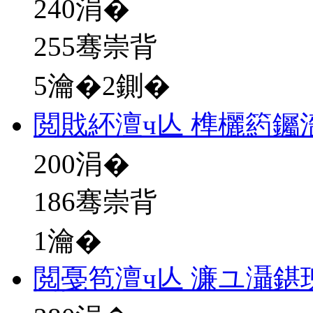
240
涓�
255骞崇背
5瀹�2鍘�
閲戝紑澶ч亾 榫欐箹钃
200
涓�
186骞崇背
1瀹�
閲戞笣澶ч亾 濂ユ灄鍖