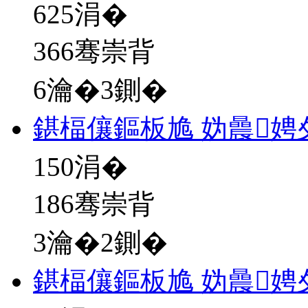
625
涓�
366骞崇背
6瀹�3鍘�
鍖楅儴鏂板尯 妫曟
150
涓�
186骞崇背
3瀹�2鍘�
鍖楅儴鏂板尯 妫曟