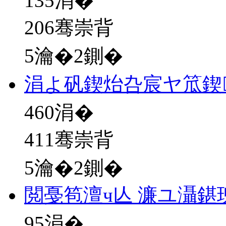
135
涓�
206骞崇背
5瀹�2鍘�
涓よ矾鍥炲叴宸ヤ笟鍥
460
涓�
411骞崇背
5瀹�2鍘�
閲戞笣澶ч亾 濂ユ灄鍖
95
涓�