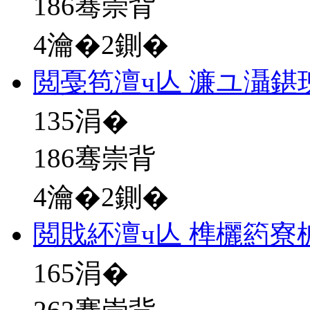
186骞崇背
4瀹�2鍘�
閲戞笣澶ч亾 濂ユ灄鍖
135
涓�
186骞崇背
4瀹�2鍘�
閲戝紑澶ч亾 榫欐箹寮
165
涓�