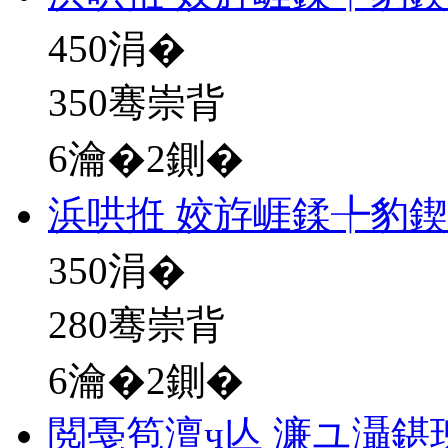
450
涓�
350骞崇背
6瀹�2鍘�
浜哄拰 姣斿崕鍒╄豹
350
涓�
280骞崇背
6瀹�2鍘�
閲戞笣澶ч亾 濂ユ灄鍖