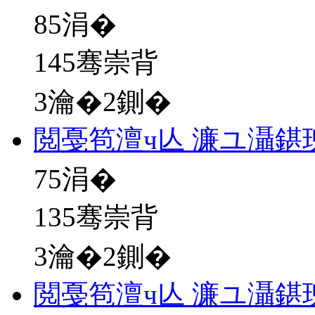
85
涓�
145骞崇背
3瀹�2鍘�
閲戞笣澶ч亾 濂ユ灄鍖
75
涓�
135骞崇背
3瀹�2鍘�
閲戞笣澶ч亾 濂ユ灄鍖