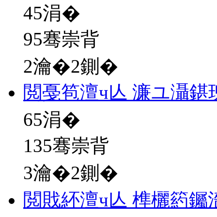
45
涓�
95骞崇背
2瀹�2鍘�
閲戞笣澶ч亾 濂ユ灄鍖
65
涓�
135骞崇背
3瀹�2鍘�
閲戝紑澶ч亾 榫欐箹钃