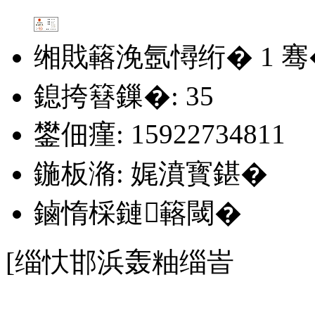
缃戝簵浼氬憳绗�
1
骞
鎴挎簮鏁�: 35
鐢佃瘽: 15922734811
鍦板潃: 娓濆寳鍖�
鏀惰棌鏈簵閾�
[缁忕邯浜轰粙缁峕