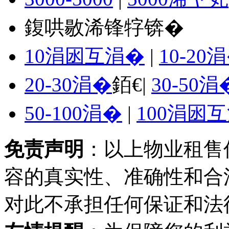
鍑哄敭浠锋牸锛�
10涓囦互涓�
|
10-20
20-30涓�
銆€|
30-50涓
50-100涓�
|
100涓囦
免责声明
：以上物业租售
容的真实性、准确性和合
对此不承担任何保证和法