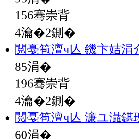
156骞崇背
4瀹�2鍘�
閲戞笣澶ч亾 鐖卞姞涓
85
涓�
196骞崇背
4瀹�2鍘�
閲戞笣澶ч亾 濂ユ灄鍖
60
涓�