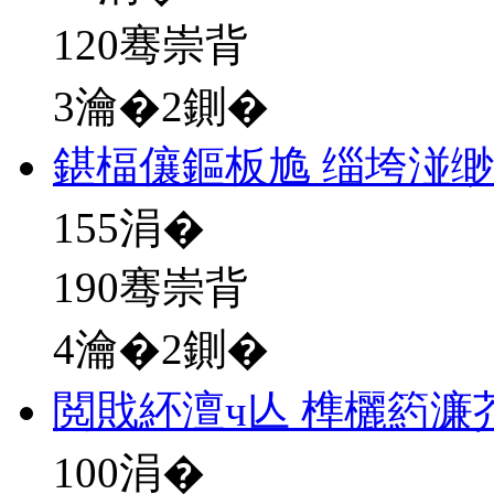
120骞崇背
3瀹�2鍘�
鍖楅儴鏂板尯 缁垮湴
155
涓�
190骞崇背
4瀹�2鍘�
閲戝紑澶ч亾 榫欐箹濂
100
涓�