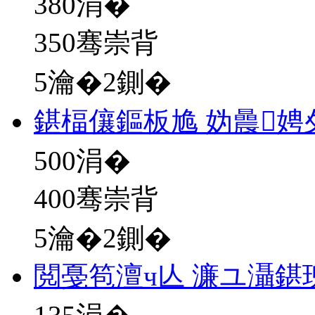
380
涓�
350骞崇背
5瀹�2鍘�
鍖楅儴鏂板尯 妫曟
500
涓�
400骞崇背
5瀹�2鍘�
閲戞笣澶ч亾 濂ユ灄鍖