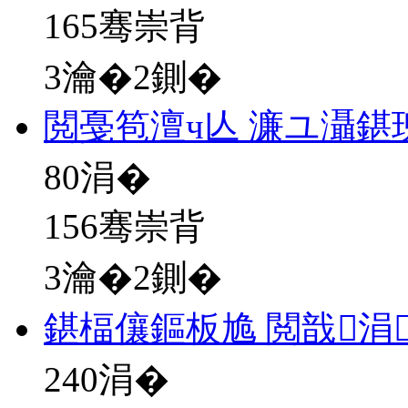
165骞崇背
3瀹�2鍘�
閲戞笣澶ч亾 濂ユ灄鍖
80
涓�
156骞崇背
3瀹�2鍘�
鍖楅儴鏂板尯 閲戠涓
240
涓�