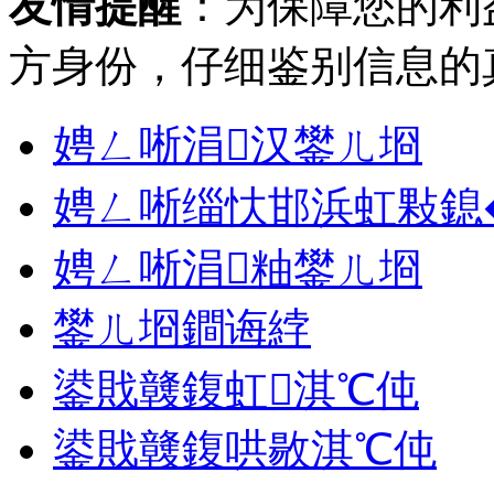
友情提醒
：为保障您的利
方身份，仔细鉴别信息的
娉ㄥ唽涓汉鐢ㄦ埛
娉ㄥ唽缁忕邯浜虹敤鎴
娉ㄥ唽涓粙鐢ㄦ埛
鐢ㄦ埛鐧诲綍
鍙戝竷鍑虹淇℃伅
鍙戝竷鍑哄敭淇℃伅