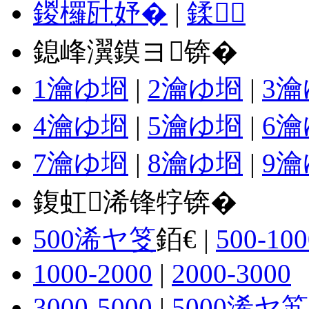
鍐欏瓧妤�
|
鍒
鎴峰瀷鏌ヨ锛�
1瀹ゆ埛
|
2瀹ゆ埛
|
3
4瀹ゆ埛
|
5瀹ゆ埛
|
6
7瀹ゆ埛
|
8瀹ゆ埛
|
9
鍑虹浠锋牸锛�
500浠ヤ笅
銆€ |
500-100
1000-2000
|
2000-3000
3000-5000
|
5000浠ヤ笂