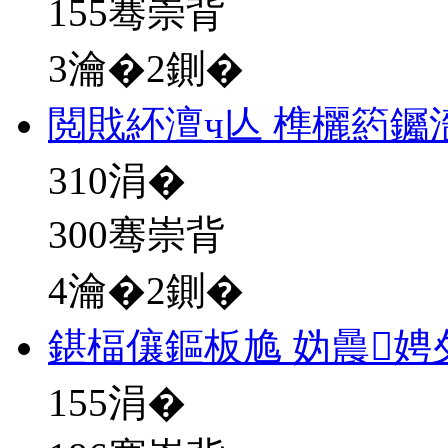
155骞崇背
3瀹�2鍘�
閲戝紑澶ч亾 榫欐箹钃
310
涓�
300骞崇背
4瀹�2鍘�
鍖楅儴鏂板尯 妫曟
155
涓�