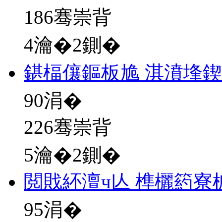
186骞崇背
4瀹�2鍘�
鍖楅儴鏂板尯 淇濆埄
90
涓�
226骞崇背
5瀹�2鍘�
閲戝紑澶ч亾 榫欐箹寮
95
涓�