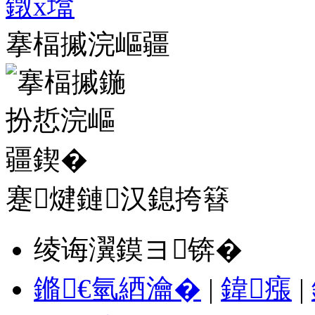
搴楅摵浣嶇疆
蹇煡鏈汉鎴挎簮
绫诲瀷鏌ヨ锛�
鏅€氫綇瀹�
|
鍏瘬
|