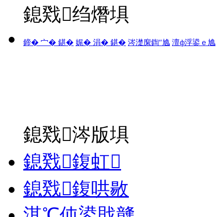
鎴戣绉熸埧
鍗� 宀� 鍖�
娓� 涓� 鍖�
涔濋緳鍧″尯
澶ф浮鍙ｅ尯
鎴戣涔版埧
鎴戣鍑虹
鎴戣鍑哄敭
淇℃伅鍙戝竷