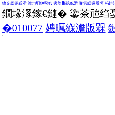
鍏充簬鎴戜滑
瀹㈡埛鏈嶅姟
鑱旂郴鎴戜滑
璇氬緛鑻辨墠
杩斿
鐗堟潈鎵€鏈� 鍌茶兘绉戞妧 1
�010077
娉曞緥澹版槑