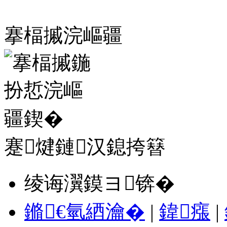
搴楅摵浣嶇疆
蹇煡鏈汉鎴挎簮
绫诲瀷鏌ヨ锛�
鏅€氫綇瀹�
|
鍏瘬
|