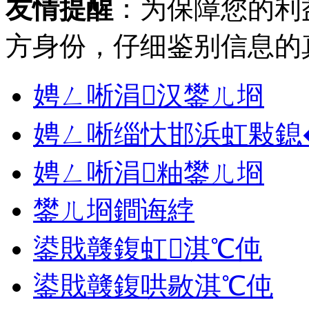
友情提醒
：为保障您的利
方身份，仔细鉴别信息的
娉ㄥ唽涓汉鐢ㄦ埛
娉ㄥ唽缁忕邯浜虹敤鎴
娉ㄥ唽涓粙鐢ㄦ埛
鐢ㄦ埛鐧诲綍
鍙戝竷鍑虹淇℃伅
鍙戝竷鍑哄敭淇℃伅