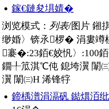
鎵€鏈夋埧婧�
浏览模式：
列表
/图片
鎺
缈婚〉锛氶椤� 涓婁竴
褰�:
23
銆€姣忛〉:
100
銆
鐗╀笟淇℃伅
鎴垮瀷
闈㈢
瀷
闈㈢Н
浠锋牸
鍗楀潽涓滆矾 鐑熼洦纰