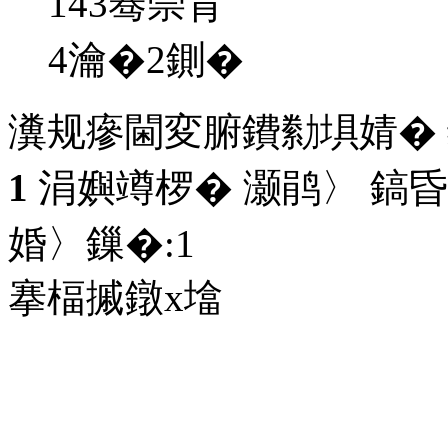
143骞崇背
4瀹�2鍘�
瀵规瘮閫変腑鐨勬埧婧�
1
涓嬩竴椤� 灏鹃〉 鎬昏
婚〉鏁�:
1
搴楅摵鐓х墖