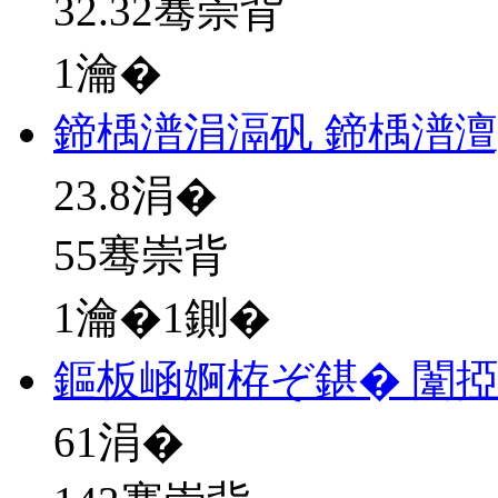
32.32骞崇背
1瀹�
鍗楀潽涓滆矾 鍗楀潽澶
23.8
涓�
55骞崇背
1瀹�1鍘�
鏂板崡婀栫ぞ鍖� 闈
61
涓�