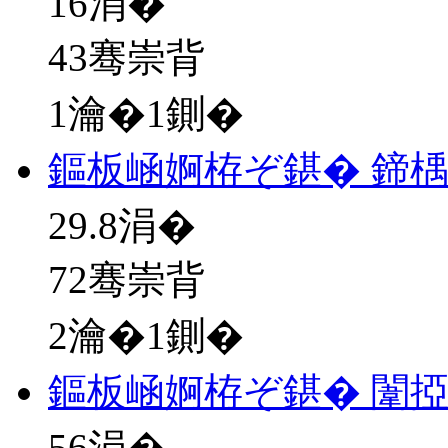
16
涓�
43骞崇背
1瀹�1鍘�
鏂板崡婀栫ぞ鍖� 鍗楀
29.8
涓�
72骞崇背
2瀹�1鍘�
鏂板崡婀栫ぞ鍖� 闈
56
涓�