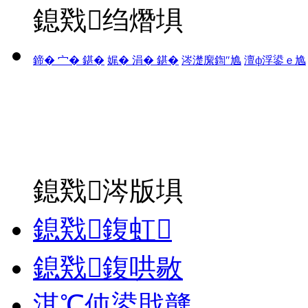
鎴戣绉熸埧
鍗� 宀� 鍖�
娓� 涓� 鍖�
涔濋緳鍧″尯
澶ф浮鍙ｅ尯
鎴戣涔版埧
鎴戣鍑虹
鎴戣鍑哄敭
淇℃伅鍙戝竷