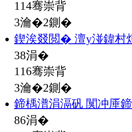
114骞崇背
3瀹�2鍘�
鍥涘叕閲� 澶у湴鍏村
38
涓�
116骞崇背
3瀹�2鍘�
鍗楀潽涓滆矾 闃冲厜
86
涓�