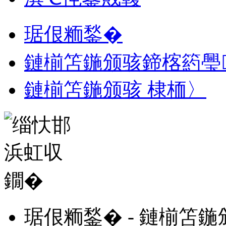
琚佷粫鍫�
鏈椾笘鍦颁骇鍗楁箹璺
鏈椾笘鍦颁骇 棣栭〉
琚佷粫鍫� - 鏈椾笘