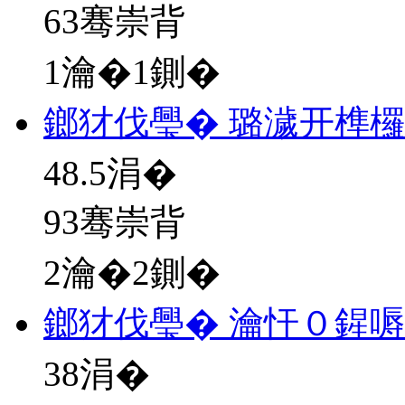
63骞崇背
1瀹�1鍘�
鎯犲伐璺� 璐濊开榫
48.5
涓�
93骞崇背
2瀹�2鍘�
鎯犲伐璺� 瀹忓０鍟
38
涓�