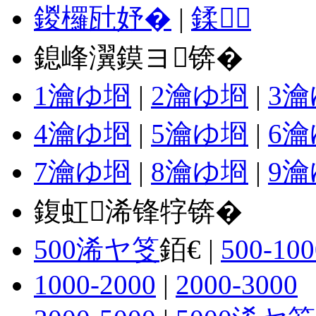
鍐欏瓧妤�
|
鍒
鎴峰瀷鏌ヨ锛�
1瀹ゆ埛
|
2瀹ゆ埛
|
3
4瀹ゆ埛
|
5瀹ゆ埛
|
6
7瀹ゆ埛
|
8瀹ゆ埛
|
9
鍑虹浠锋牸锛�
500浠ヤ笅
銆€ |
500-100
1000-2000
|
2000-3000