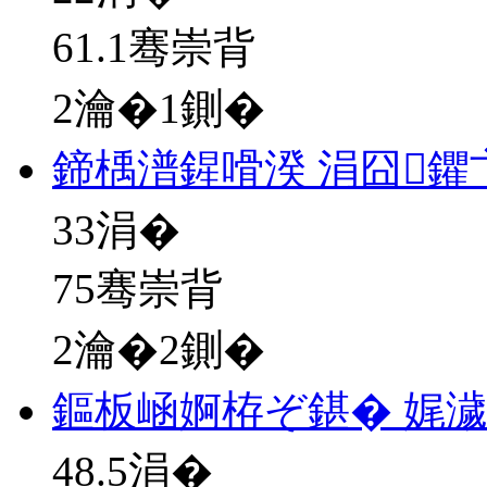
61.1骞崇背
2瀹�1鍘�
鍗楀潽鍟嗗湀 涓囧鑺
33
涓�
75骞崇背
2瀹�2鍘�
鏂板崡婀栫ぞ鍖� 娓
48.5
涓�