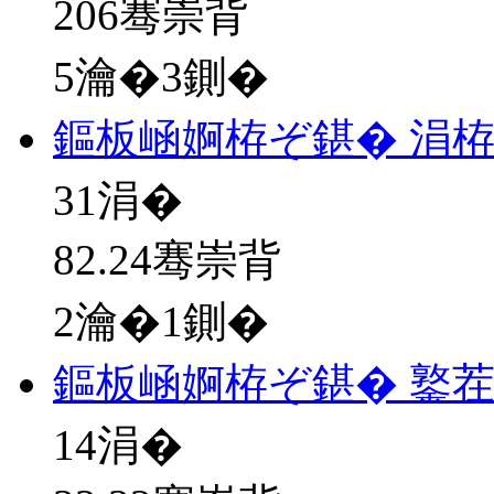
206骞崇背
5瀹�3鍘�
鏂板崡婀栫ぞ鍖� 涓
31
涓�
82.24骞崇背
2瀹�1鍘�
鏂板崡婀栫ぞ鍖� 鐜
14
涓�