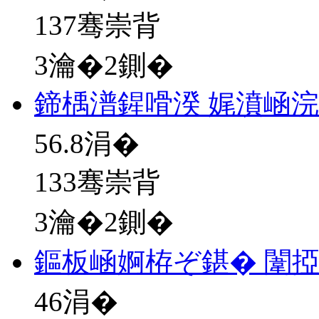
137骞崇背
3瀹�2鍘�
鍗楀潽鍟嗗湀 娓濆崡
56.8
涓�
133骞崇背
3瀹�2鍘�
鏂板崡婀栫ぞ鍖� 闈
46
涓�