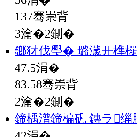
137骞崇背
3瀹�2鍘�
鎯犲伐璺� 璐濊开榫
47.5
涓�
83.58骞崇背
2瀹�2鍘�
鍗楀潽鍗楄矾 鏄ラ缁
42
涓�