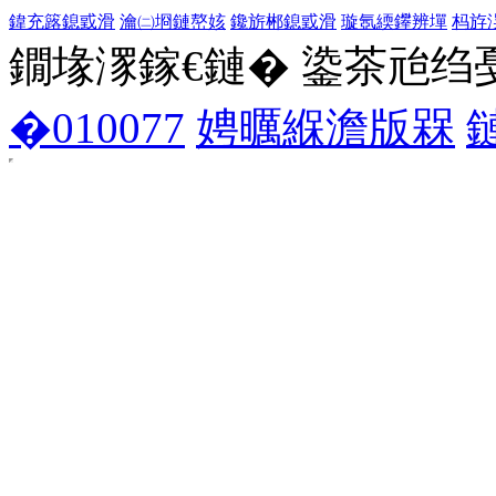
鍏充簬鎴戜滑
瀹㈡埛鏈嶅姟
鑱旂郴鎴戜滑
璇氬緛鑻辨墠
杩斿
鐗堟潈鎵€鏈� 鍌茶兘绉戞妧 1
�010077
娉曞緥澹版槑