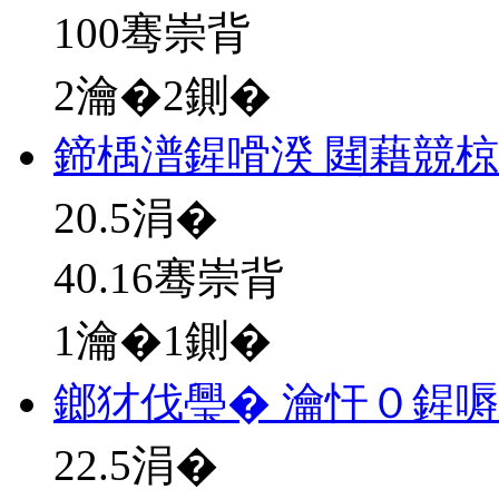
100骞崇背
2瀹�2鍘�
鍗楀潽鍟嗗湀 閮藉競
20.5
涓�
40.16骞崇背
1瀹�1鍘�
鎯犲伐璺� 瀹忓０鍟
22.5
涓�