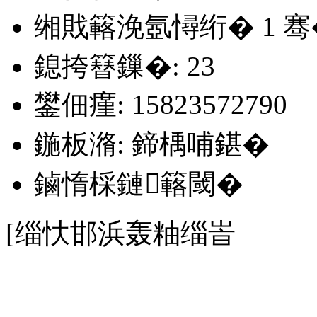
缃戝簵浼氬憳绗�
1
骞
鎴挎簮鏁�: 23
鐢佃瘽: 15823572790
鍦板潃: 鍗楀哺鍖�
鏀惰棌鏈簵閾�
[缁忕邯浜轰粙缁峕
.