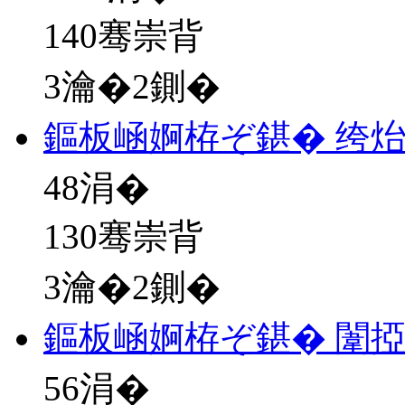
140骞崇背
3瀹�2鍘�
鏂板崡婀栫ぞ鍖� 绔
48
涓�
130骞崇背
3瀹�2鍘�
鏂板崡婀栫ぞ鍖� 闈
56
涓�