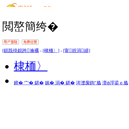
閲嶅簡绔�
[鎴戠殑鎴跨瀹禲
-
[棣栭〉]
-
[甯姪涓績]
棣栭〉
鍗� 宀� 鍖�
娓� 涓� 鍖�
涔濋緳鍧″尯
澶ф浮鍙ｅ尯