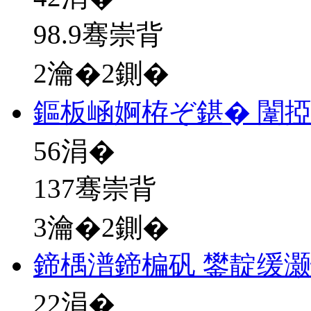
98.9骞崇背
2瀹�2鍘�
鏂板崡婀栫ぞ鍖� 闈
56
涓�
137骞崇背
3瀹�2鍘�
鍗楀潽鍗楄矾 鐢靛缓
22
涓�