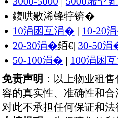
3000-5000
|
5000浠ヤ笂
鍑哄敭浠锋牸锛�
10涓囦互涓�
|
10-20
20-30涓�
銆€|
30-50涓
50-100涓�
|
100涓囦
免责声明
：以上物业租售
容的真实性、准确性和合
对此不承担任何保证和法