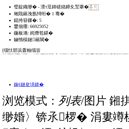
璧靛織缈� - 澶т笟鍏磋姳鍗夊洯搴�
缃戝簵浼氬憳绗�
1
骞�
鎴挎簮鏁�: 5
鐢佃瘽: 66925052
鍦板潃: 姹熸笣鍖�
鏀惰棌鏈簵閾�
[缁忕邯浜轰粙缁峕
閲嶅簡澶т笟鍏寸疆涓氶【闂湁闄愬叕鍙告槸涓€瀹朵笓涓氬
鎵€鏈夋埧婧�
锛屾槸閲嶅簡甯傛渶澶х殑浜屾墜鎴夸唬鐞嗗叕鍙镐箣涓€锛岀幇
鈥濈殑浼佷笟鍝插锛屸€滆瘹璁ゅ姟瀹烇紝鍒涙柊瓒呰秺鈥濈殑
浏览模式：
列表
/图片
鎺
嶅姟瀹楁棬--鍊惧姏寮€鎷撲竴鏉℃湇鍔′笓涓氬寲锛岀粡钀ヨ
鎴夸氦鏄撴湇鍔°€備粠浜嬫埧灞嬬璧侊紝涔板崠锛屼唬鐞嗘
嶈垂鐧昏鍜ㄨ锛岀湅鎴�.涓洪噸搴嗚€佺櫨濮撴彁渚涙渶浼
缈婚〉锛氶椤� 涓婁竴