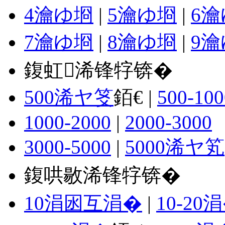
4瀹ゆ埛
|
5瀹ゆ埛
|
6
7瀹ゆ埛
|
8瀹ゆ埛
|
9
鍑虹浠锋牸锛�
500浠ヤ笅
銆€ |
500-100
1000-2000
|
2000-3000
3000-5000
|
5000浠ヤ笂
鍑哄敭浠锋牸锛�
10涓囦互涓�
|
10-20