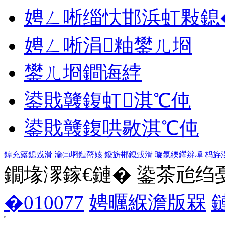
娉ㄥ唽缁忕邯浜虹敤鎴
娉ㄥ唽涓粙鐢ㄦ埛
鐢ㄦ埛鐧诲綍
鍙戝竷鍑虹淇℃伅
鍙戝竷鍑哄敭淇℃伅
鍏充簬鎴戜滑
瀹㈡埛鏈嶅姟
鑱旂郴鎴戜滑
璇氬緛鑻辨墠
杩斿
鐗堟潈鎵€鏈� 鍌茶兘绉戞妧 1
�010077
娉曞緥澹版槑