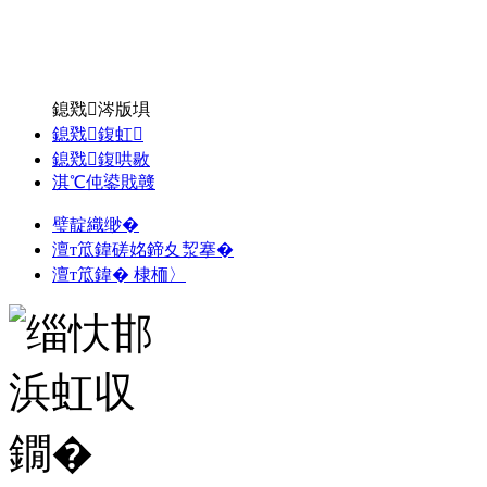
鎴戣涔版埧
鎴戣鍑虹
鎴戣鍑哄敭
淇℃伅鍙戝竷
璧靛織缈�
澶т笟鍏磋姳鍗夊洯搴�
澶т笟鍏� 棣栭〉