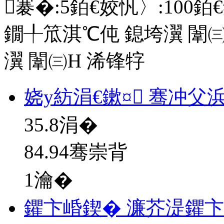
褰�:
5
銆€姣忛〉:
100
銆
鐗╀笟淇℃伅
鎴垮瀷
闈㈢
瀷
闈㈢Н
浠锋牸
娆у紡涓€鏉¤ 骞冲父
35.8
涓�
84.94骞崇背
1瀹�
鑺卞崏鍥� 濂芥湜鑺