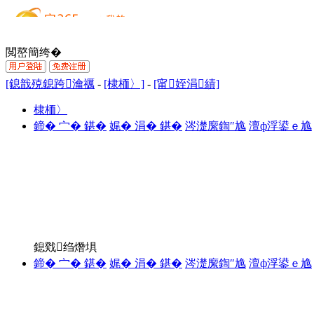
閲嶅簡绔�
[鎴戠殑鎴跨瀹禲
-
[棣栭〉]
-
[甯姪涓績]
棣栭〉
鍗� 宀� 鍖�
娓� 涓� 鍖�
涔濋緳鍧″尯
澶ф浮鍙ｅ尯
鎴戣绉熸埧
鍗� 宀� 鍖�
娓� 涓� 鍖�
涔濋緳鍧″尯
澶ф浮鍙ｅ尯