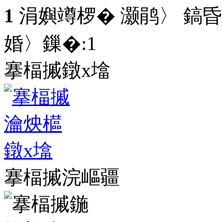
1
涓嬩竴椤� 灏鹃〉 鎬昏
婚〉鏁�:
1
搴楅摵鐓х墖
搴楅摵浣嶇疆