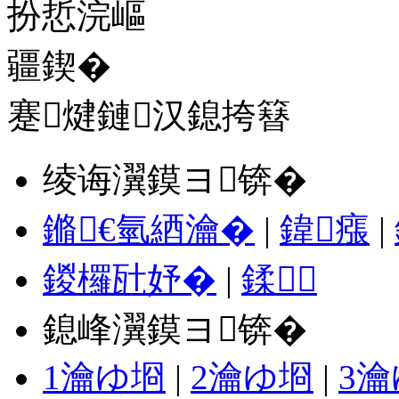
蹇煡鏈汉鎴挎簮
绫诲瀷鏌ヨ锛�
鏅€氫綇瀹�
|
鍏瘬
|
鍐欏瓧妤�
|
鍒
鎴峰瀷鏌ヨ锛�
1瀹ゆ埛
|
2瀹ゆ埛
|
3