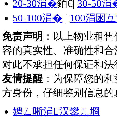
20-30涓�
銆€|
30-50涓
50-100涓�
|
100涓囦
免责声明
：以上物业租售
容的真实性、准确性和合
对此不承担任何保证和法
友情提醒
：为保障您的利
方身份，仔细鉴别信息的
娉ㄥ唽涓汉鐢ㄦ埛