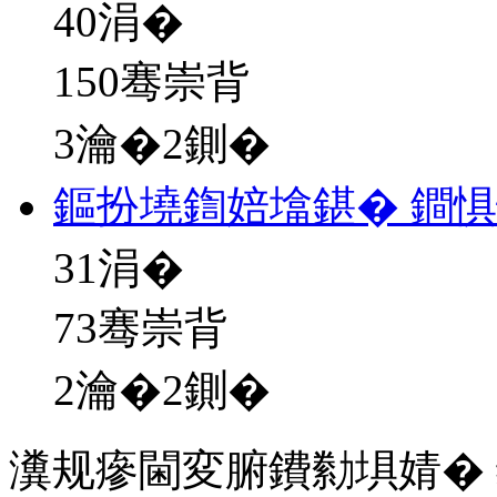
40
涓�
150骞崇背
3瀹�2鍘�
鏂扮墝鍧婄墖鍖� 鐧
31
涓�
73骞崇背
2瀹�2鍘�
瀵规瘮閫変腑鐨勬埧婧�