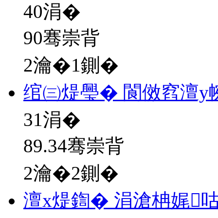
40
涓�
90骞崇背
2瀹�1鍘�
绾㈢煶璺� 閬傚窞澶у
31
涓�
89.34骞崇背
2瀹�2鍘�
澶х煶鍧� 涓滄柟娓