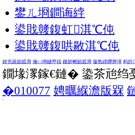
鐢ㄦ埛鐧诲綍
鍙戝竷鍑虹淇℃伅
鍙戝竷鍑哄敭淇℃伅
鍏充簬鎴戜滑
瀹㈡埛鏈嶅姟
鑱旂郴鎴戜滑
璇氬緛鑻辨墠
杩斿
鐗堟潈鎵€鏈� 鍌茶兘绉戞妧 1
�010077
娉曞緥澹版槑