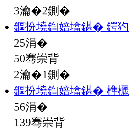
3瀹�2鍘�
鏂扮墝鍧婄墖鍖� 鍔
25
涓�
50骞崇背
2瀹�1鍘�
鏂扮墝鍧婄墖鍖� 榫
56
涓�
139骞崇背