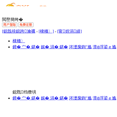
閲嶅簡绔�
[鎴戠殑鎴跨瀹禲
-
[棣栭〉]
-
[甯姪涓績]
棣栭〉
鍗� 宀� 鍖�
娓� 涓� 鍖�
涔濋緳鍧″尯
澶ф浮鍙ｅ尯
鎴戣绉熸埧
鍗� 宀� 鍖�
娓� 涓� 鍖�
涔濋緳鍧″尯
澶ф浮鍙ｅ尯