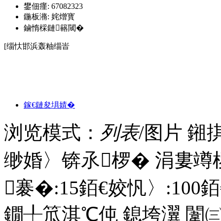
鐢佃瘽: 67082323
鍦板潃: 姹熷寳
鏀惰棌鏈簵閾�
[缁忕邯浜轰粙缁峕
閲戠帀婊″爞搴�
鎵€鏈夋埧婧�
浏览模式：
列表
/图片
鎺
缈婚〉锛氶椤� 涓婁竴
褰�:
15
銆€姣忛〉:
100
銆
鐗╀笟淇℃伅
鎴垮瀷
闈㈢