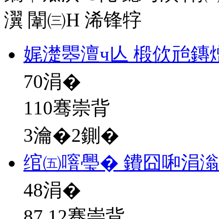
瀷
闈㈢Н
浠锋牸
娓濋瞾澶ч亾 椴佽兘鏄
70
涓�
110骞崇背
3瀹�2鍘�
绾㈤噾璺� 鐨囧啝涓
48
涓�
87.12骞崇背