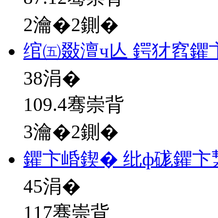
2瀹�2鍘�
绾㈤敠澶ч亾 鍔犲窞鑺
38
涓�
109.4骞崇背
3瀹�2鍘�
鑺卞崏鍥� 纰ф硥鑺卞
45
涓�
117骞崇背