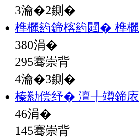
3瀹�2鍘�
榫欐箹鍗楁箹閮� 榫欐
380
涓�
295骞崇背
4瀹�3鍘�
榛勬偿纾� 澶╀竴鍗
46
涓�
145骞崇背