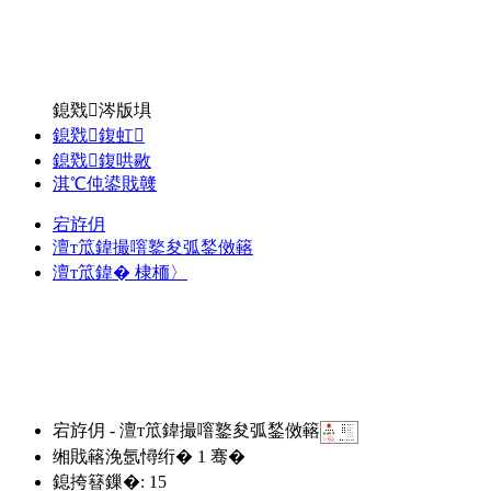
鎴戣涔版埧
鎴戣鍑虹
鎴戣鍑哄敭
淇℃伅鍙戝竷
宕斿仴
澶т笟鍏撮噾鐜夋弧鍫傚簵
澶т笟鍏� 棣栭〉
宕斿仴 - 澶т笟鍏撮噾鐜夋弧鍫傚簵
缃戝簵浼氬憳绗�
1
骞�
鎴挎簮鏁�: 15