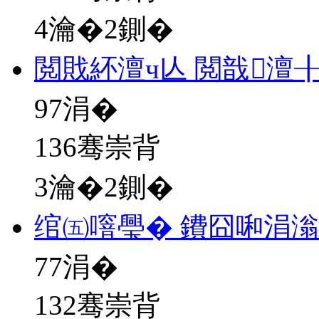
4瀹�2鍘�
閲戝紑澶ч亾 閲戠澶
97
涓�
136骞崇背
3瀹�2鍘�
绾㈤噾璺� 鐨囧啝涓
77
涓�
132骞崇背