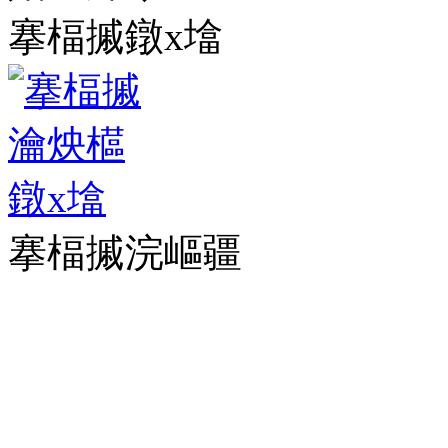
搴楅摵鐓х墖
搴楅摵浣嶇疆