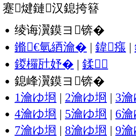
蹇煡鏈汉鎴挎簮
绫诲瀷鏌ヨ锛�
鏅€氫綇瀹�
|
鍏瘬
|
鍐欏瓧妤�
|
鍒
鎴峰瀷鏌ヨ锛�
1瀹ゆ埛
|
2瀹ゆ埛
|
3
4瀹ゆ埛
|
5瀹ゆ埛
|
6
7瀹ゆ埛
|
8瀹ゆ埛
|
9