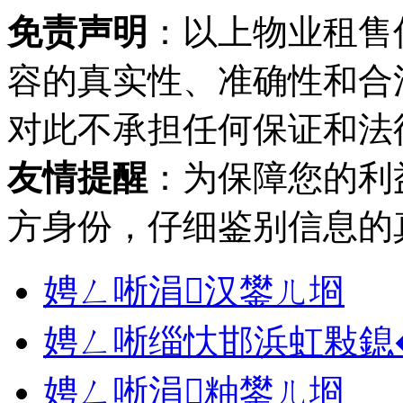
免责声明
：以上物业租售
容的真实性、准确性和合
对此不承担任何保证和法
友情提醒
：为保障您的利
方身份，仔细鉴别信息的
娉ㄥ唽涓汉鐢ㄦ埛
娉ㄥ唽缁忕邯浜虹敤鎴
娉ㄥ唽涓粙鐢ㄦ埛