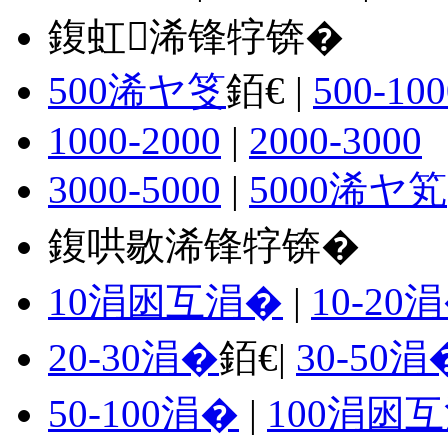
鍑虹浠锋牸锛�
500浠ヤ笅
銆€ |
500-100
1000-2000
|
2000-3000
3000-5000
|
5000浠ヤ笂
鍑哄敭浠锋牸锛�
10涓囦互涓�
|
10-20
20-30涓�
銆€|
30-50涓
50-100涓�
|
100涓囦