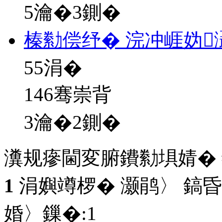
5瀹�3鍘�
榛勬偿纾� 浣冲崕妫
55
涓�
146骞崇背
3瀹�2鍘�
瀵规瘮閫変腑鐨勬埧婧�
1
涓嬩竴椤� 灏鹃〉 鎬昏
婚〉鏁�:
1