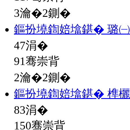
3瀹�2鍘�
鏂扮墝鍧婄墖鍖� 璐㈠
47
涓�
91骞崇背
2瀹�2鍘�
鏂扮墝鍧婄墖鍖� 榫
83
涓�
150骞崇背