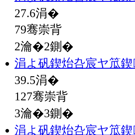
27.6
涓�
79骞崇背
2瀹�2鍘�
涓よ矾鍥炲叴宸ヤ笟鍥
39.5
涓�
127骞崇背
3瀹�3鍘�
涓よ矾鍥炲叴宸ヤ笟鍥