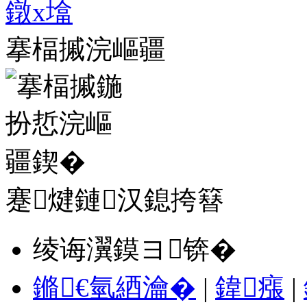
搴楅摵浣嶇疆
蹇煡鏈汉鎴挎簮
绫诲瀷鏌ヨ锛�
鏅€氫綇瀹�
|
鍏瘬
|