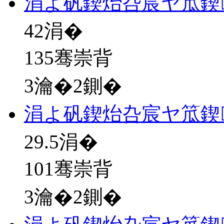
涓よ矾鍥炲叴宸ヤ笟鍥
42
涓�
135骞崇背
3瀹�2鍘�
涓よ矾鍥炲叴宸ヤ笟鍥
29.5
涓�
101骞崇背
3瀹�2鍘�