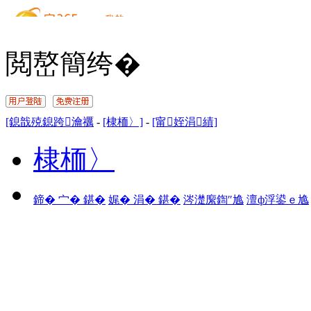
閲嶅簡绔�
[鎴戠殑鎴跨瀹禲
-
[棣栭〉]
-
[甯姪涓績]
棣栭〉
鍗� 宀� 鍖�
娓� 涓� 鍖�
涔濋緳鍧″尯
澶ф浮鍙ｅ尯