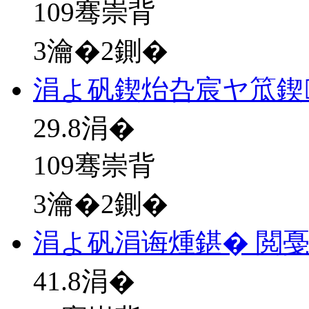
109骞崇背
3瀹�2鍘�
涓よ矾鍥炲叴宸ヤ笟鍥
29.8
涓�
109骞崇背
3瀹�2鍘�
涓よ矾涓诲煄鍖� 閲
41.8
涓�