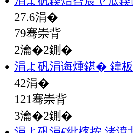
涓よ矾鍥炲叴宸ヤ笟鍥
27.6
涓�
79骞崇背
2瀹�2鍘�
涓よ矾涓诲煄鍖� 鍏
42
涓�
121骞崇背
3瀹�2鍘�
涓よ矾涓€纰楁按 渚濆