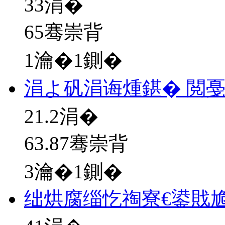
33
涓�
65骞崇背
1瀹�1鍘�
涓よ矾涓诲煄鍖� 閲
21.2
涓�
63.87骞崇背
3瀹�1鍘�
绌烘腐缁忔祹寮€鍙戝尯