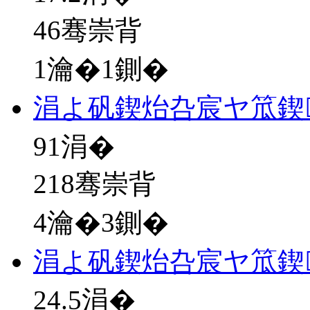
46骞崇背
1瀹�1鍘�
涓よ矾鍥炲叴宸ヤ笟鍥
91
涓�
218骞崇背
4瀹�3鍘�
涓よ矾鍥炲叴宸ヤ笟鍥
24.5
涓�