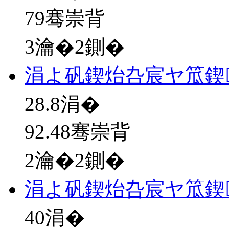
79骞崇背
3瀹�2鍘�
涓よ矾鍥炲叴宸ヤ笟鍥
28.8
涓�
92.48骞崇背
2瀹�2鍘�
涓よ矾鍥炲叴宸ヤ笟鍥
40
涓�