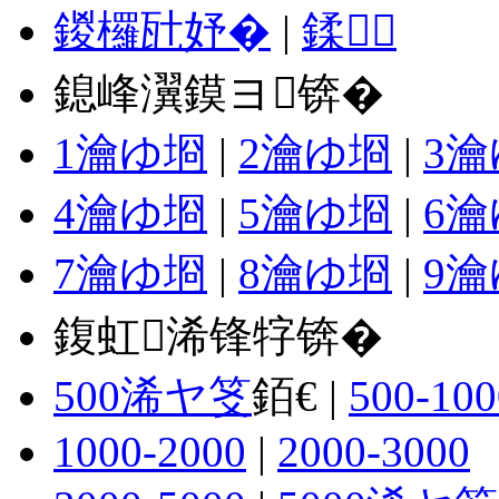
鍐欏瓧妤�
|
鍒
鎴峰瀷鏌ヨ锛�
1瀹ゆ埛
|
2瀹ゆ埛
|
3
4瀹ゆ埛
|
5瀹ゆ埛
|
6
7瀹ゆ埛
|
8瀹ゆ埛
|
9
鍑虹浠锋牸锛�
500浠ヤ笅
銆€ |
500-100
1000-2000
|
2000-3000