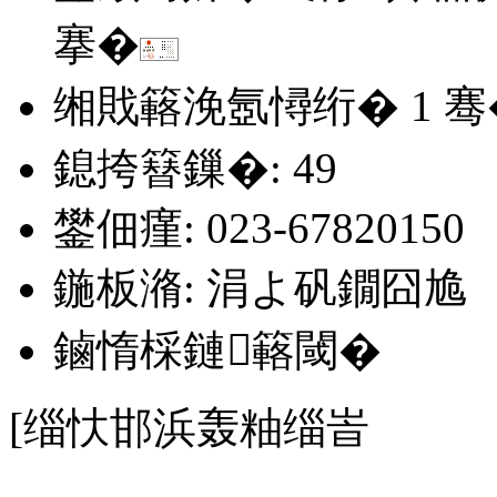
搴�
缃戝簵浼氬憳绗�
1
骞
鎴挎簮鏁�: 49
鐢佃瘽: 023-67820150
鍦板潃: 涓よ矾鐗囧尯
鏀惰棌鏈簵閾�
[缁忕邯浜轰粙缁峕