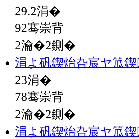
29.2
涓�
92骞崇背
2瀹�2鍘�
涓よ矾鍥炲叴宸ヤ笟鍥
23
涓�
78骞崇背
2瀹�2鍘�
涓よ矾鍥炲叴宸ヤ笟鍥