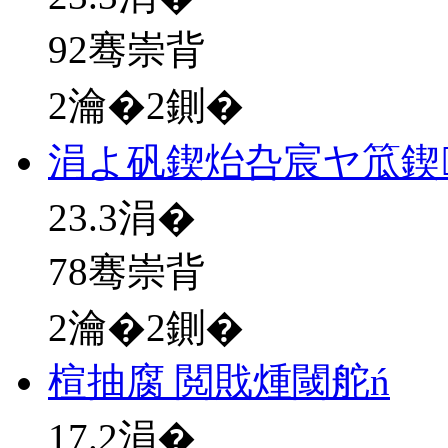
92骞崇背
2瀹�2鍘�
涓よ矾鍥炲叴宸ヤ笟鍥
23.3
涓�
78骞崇背
2瀹�2鍘�
楦抽腐 閲戝煄閾舵ń
17.2
涓�