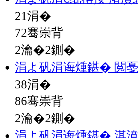
21
涓�
72骞崇背
2瀹�2鍘�
涓よ矾涓诲煄鍖� 閲
38
涓�
86骞崇背
2瀹�2鍘�
涓よ矾涓诲煄鍖� 淇