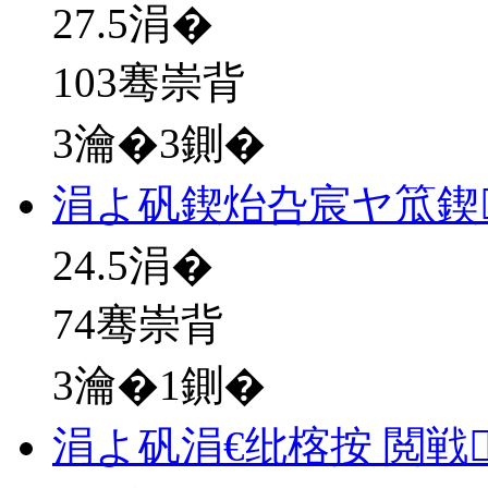
27.5
涓�
103骞崇背
3瀹�3鍘�
涓よ矾鍥炲叴宸ヤ笟鍥
24.5
涓�
74骞崇背
3瀹�1鍘�
涓よ矾涓€纰楁按 閲戦