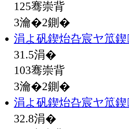
125骞崇背
3瀹�2鍘�
涓よ矾鍥炲叴宸ヤ笟鍥
31.5
涓�
103骞崇背
3瀹�2鍘�
涓よ矾鍥炲叴宸ヤ笟鍥
32.8
涓�