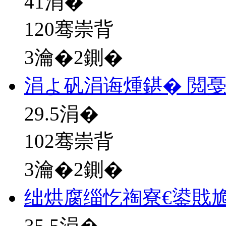
41
涓�
120骞崇背
3瀹�2鍘�
涓よ矾涓诲煄鍖� 閲
29.5
涓�
102骞崇背
3瀹�2鍘�
绌烘腐缁忔祹寮€鍙戝尯
35.5
涓�