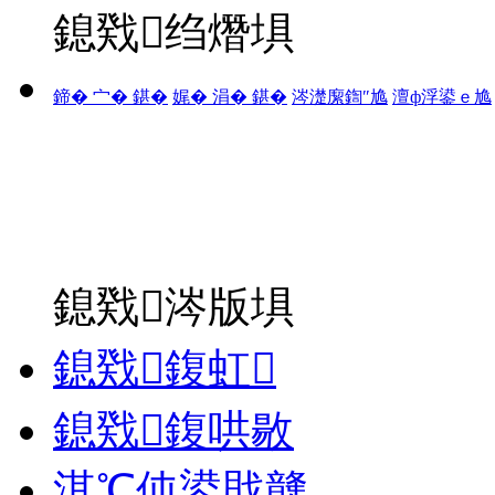
鎴戣绉熸埧
鍗� 宀� 鍖�
娓� 涓� 鍖�
涔濋緳鍧″尯
澶ф浮鍙ｅ尯
鎴戣涔版埧
鎴戣鍑虹
鎴戣鍑哄敭
淇℃伅鍙戝竷