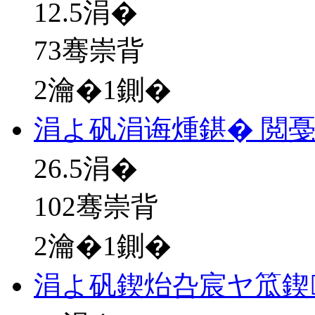
12.5
涓�
73骞崇背
2瀹�1鍘�
涓よ矾涓诲煄鍖� 閲
26.5
涓�
102骞崇背
2瀹�1鍘�
涓よ矾鍥炲叴宸ヤ笟鍥