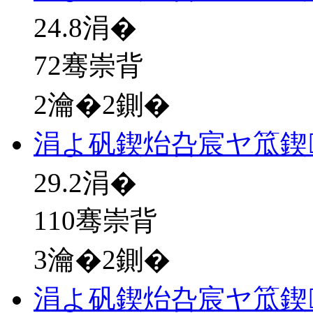
24.8
涓�
72骞崇背
2瀹�2鍘�
涓よ矾鍥炲叴宸ヤ笟鍥
29.2
涓�
110骞崇背
3瀹�2鍘�
涓よ矾鍥炲叴宸ヤ笟鍥