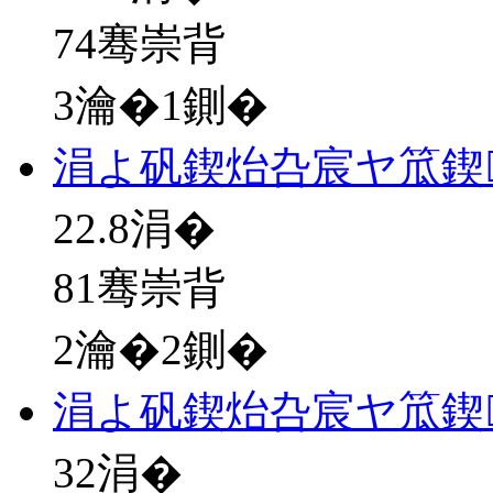
74骞崇背
3瀹�1鍘�
涓よ矾鍥炲叴宸ヤ笟鍥
22.8
涓�
81骞崇背
2瀹�2鍘�
涓よ矾鍥炲叴宸ヤ笟鍥
32
涓�