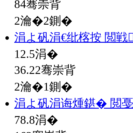
84骞崇背
2瀹�2鍘�
涓よ矾涓€纰楁按 閲戦
12.5
涓�
36.22骞崇背
2瀹�1鍘�
涓よ矾涓诲煄鍖� 閲
78.8
涓�