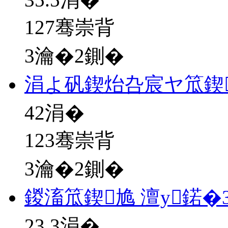
127骞崇背
3瀹�2鍘�
涓よ矾鍥炲叴宸ヤ笟鍥
42
涓�
123骞崇背
3瀹�2鍘�
鍐滀笟鍥尯 澶у鍩�
23.3
涓�