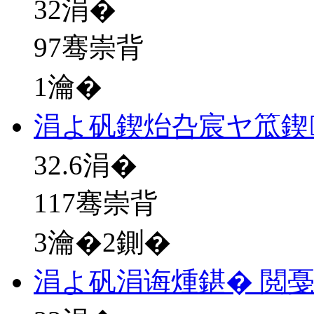
32
涓�
97骞崇背
1瀹�
涓よ矾鍥炲叴宸ヤ笟鍥
32.6
涓�
117骞崇背
3瀹�2鍘�
涓よ矾涓诲煄鍖� 閲