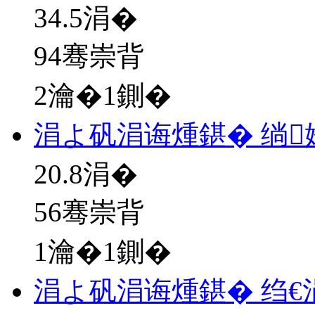
34.5
涓�
94骞崇背
2瀹�1鍘�
涓よ矾涓诲煄鍖� 绱
20.8
涓�
56骞崇背
1瀹�1鍘�
涓よ矾涓诲煄鍖� 绉€