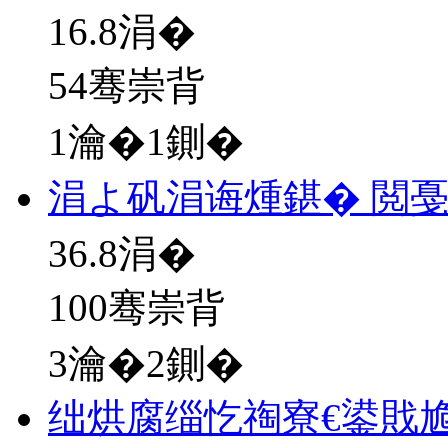
16.8
涓�
54骞崇背
1瀹�1鍘�
涓よ矾涓诲煄鍖� 閲
36.8
涓�
100骞崇背
3瀹�2鍘�
绌烘腐缁忔祹寮€鍙戝尯