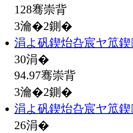
128骞崇背
3瀹�2鍘�
涓よ矾鍥炲叴宸ヤ笟鍥
30
涓�
94.97骞崇背
3瀹�2鍘�
涓よ矾鍥炲叴宸ヤ笟鍥
26
涓�