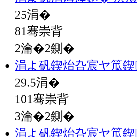
25
涓�
81骞崇背
2瀹�2鍘�
涓よ矾鍥炲叴宸ヤ笟鍥
29.5
涓�
101骞崇背
3瀹�2鍘�
涓よ矾鍥炲叴宸ヤ笟鍥