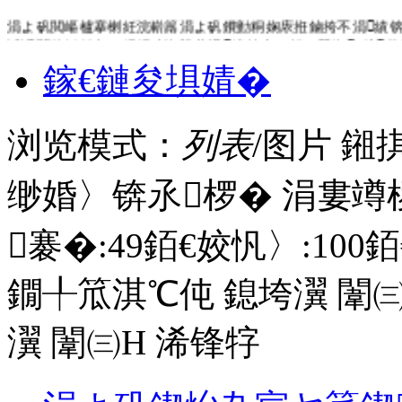
涓よ矾閲嶇櫨搴楋紝浣嶄簬涓よ矾鐨勭粡娴庡拰鏀挎不涓績
滅浉閭伙紝鏈夊ぇ鍨嬬殑浼戦棽涓績锛岀ⅶ娲ュ叕鍥€傛鍦
泦浜嗗ぇ閲忕殑浜烘皵銆傞噸鐧惧簵鍊熷姪鍏勫紵搴楃殑鍔涢
鎵€鏈夋埧婧�
鎷呬竴鍒囩儲鐞愬伐浣滐紝浜屾墜鎴垮眿浜ゆ槗銆佹寜鎻€佹姷
病閿欙紝鍦ㄨ繖閲屾槸鎮ㄧ疆涓氱殑鏄庢櫤閫夋嫨銆� 鏀惧
浏览模式：
列表
/图片
鎺
缈婚〉锛氶椤� 涓婁竴
褰�:
49
銆€姣忛〉:
100
銆
鐗╀笟淇℃伅
鎴垮瀷
闈㈢
瀷
闈㈢Н
浠锋牸