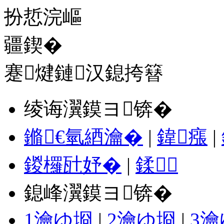
蹇煡鏈汉鎴挎簮
绫诲瀷鏌ヨ锛�
鏅€氫綇瀹�
|
鍏瘬
|
鍐欏瓧妤�
|
鍒
鎴峰瀷鏌ヨ锛�
1瀹ゆ埛
|
2瀹ゆ埛
|
3