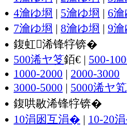
4瀹ゆ埛
|
5瀹ゆ埛
|
6
7瀹ゆ埛
|
8瀹ゆ埛
|
9
鍑虹浠锋牸锛�
500浠ヤ笅
銆€ |
500-100
1000-2000
|
2000-3000
3000-5000
|
5000浠ヤ笂
鍑哄敭浠锋牸锛�
10涓囦互涓�
|
10-20