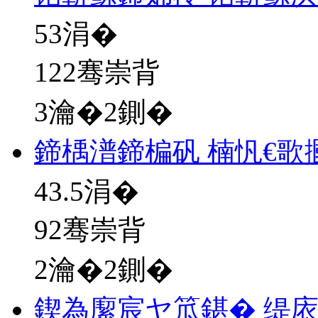
53
涓�
122骞崇背
3瀹�2鍘�
鍗楀潽鍗楄矾 楠忛€歌
43.5
涓�
92骞崇背
2瀹�2鍘�
鍥為緳宸ヤ笟鍖� 缇