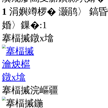
1
涓嬩竴椤� 灏鹃〉 鎬昏
婚〉鏁�:
1
搴楅摵鐓х墖
搴楅摵浣嶇疆