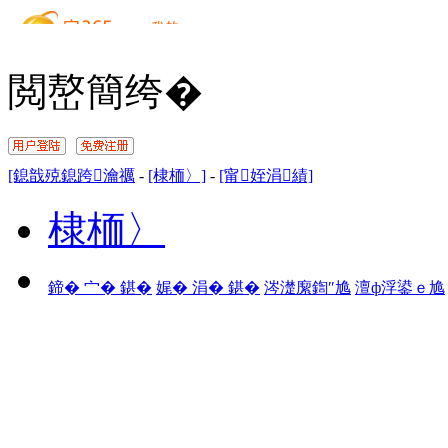
閲嶅簡绔�
[鎴戠殑鎴跨瀹禲
-
[棣栭〉]
-
[甯姪涓績]
棣栭〉
鍗� 宀� 鍖�
娓� 涓� 鍖�
涔濋緳鍧″尯
澶ф浮鍙ｅ尯