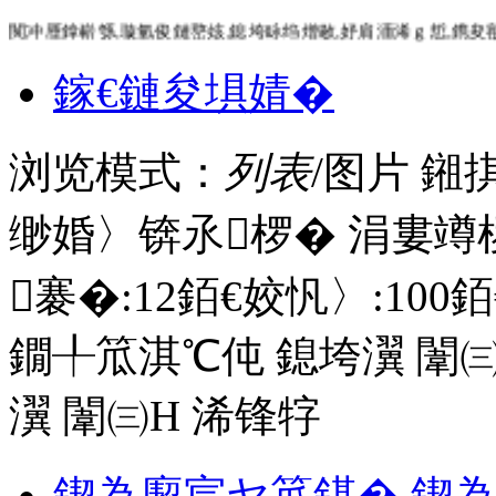
闃冲厜鎿嶄綔,璇氫俊鏈嶅姟,鎴垮眿绉熷敭,妤肩洏浠ｇ悊,鎸夋
鎵€鏈夋埧婧�
浏览模式：
列表
/图片
鎺
缈婚〉锛氶椤� 涓婁竴
褰�:
12
銆€姣忛〉:
100
銆
鐗╀笟淇℃伅
鎴垮瀷
闈㈢
瀷
闈㈢Н
浠锋牸
鍥為緳宸ヤ笟鍖� 鍥