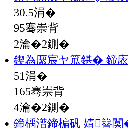
30.5
涓�
95骞崇背
2瀹�2鍘�
鍥為緳宸ヤ笟鍖� 鍗
51
涓�
165骞崇背
4瀹�2鍘�
鍗楀潽鍗楄矾 婧簮闃