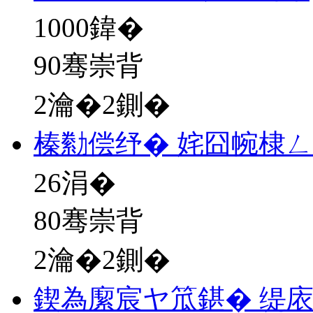
1000
鍏�
90骞崇背
2瀹�2鍘�
榛勬偿纾� 姹囧帵棣
26
涓�
80骞崇背
2瀹�2鍘�
鍥為緳宸ヤ笟鍖� 缇