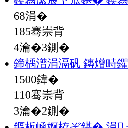
68
涓�
185骞崇背
4瀹�3鍘�
鍗楀潽涓滆矾 鏄熷畤鑺
1500
鍏�
110骞崇背
3瀹�2鍘�
鏂板崡婀栫ぞ鍖� 涓