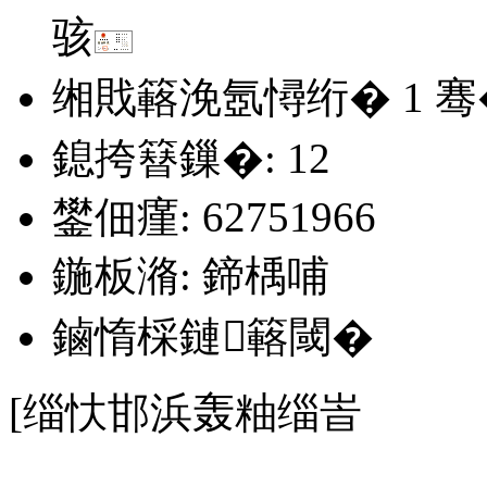
骇
缃戝簵浼氬憳绗�
1
骞
鎴挎簮鏁�: 12
鐢佃瘽: 62751966
鍦板潃: 鍗楀哺
鏀惰棌鏈簵閾�
[缁忕邯浜轰粙缁峕