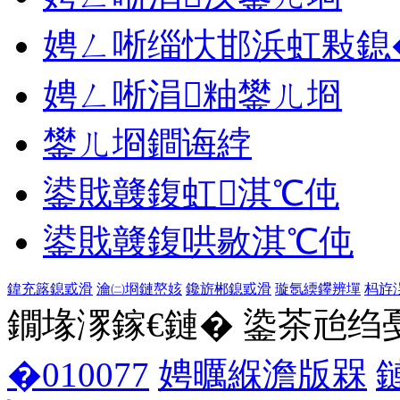
娉ㄥ唽缁忕邯浜虹敤鎴
娉ㄥ唽涓粙鐢ㄦ埛
鐢ㄦ埛鐧诲綍
鍙戝竷鍑虹淇℃伅
鍙戝竷鍑哄敭淇℃伅
鍏充簬鎴戜滑
瀹㈡埛鏈嶅姟
鑱旂郴鎴戜滑
璇氬緛鑻辨墠
杩斿
鐗堟潈鎵€鏈� 鍌茶兘绉戞妧 1
�010077
娉曞緥澹版槑