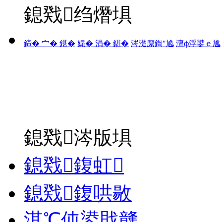
鎴戣绉熸埧
鍗� 宀� 鍖�
娓� 涓� 鍖�
涔濋緳鍧″尯
澶ф浮鍙ｅ尯
鎴戣涔版埧
鎴戣鍑虹
鎴戣鍑哄敭
淇℃伅鍙戝竷