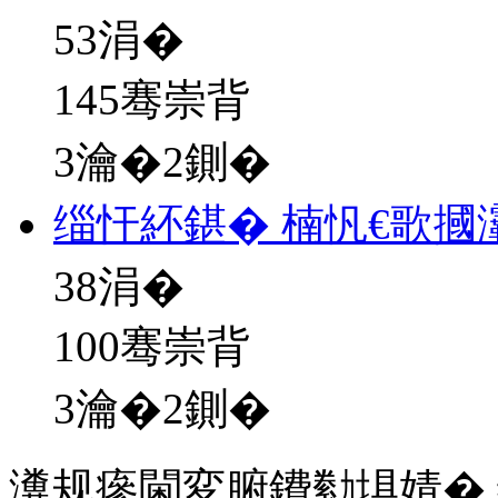
53
涓�
145骞崇背
3瀹�2鍘�
缁忓紑鍖� 楠忛€歌摑
38
涓�
100骞崇背
3瀹�2鍘�
瀵规瘮閫変腑鐨勬埧婧�