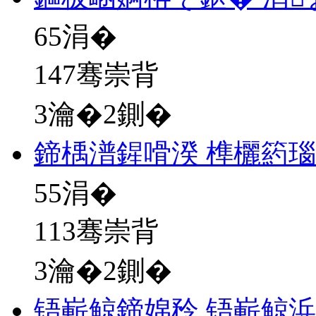
65
涓�
147骞崇背
3瀹�2鍘�
鍗楀潽鍟嗗湀 榫欐箹
55
涓�
113骞崇背
3瀹�2鍘�
铻嶄鲸鍗婂矝 铻嶄鲸