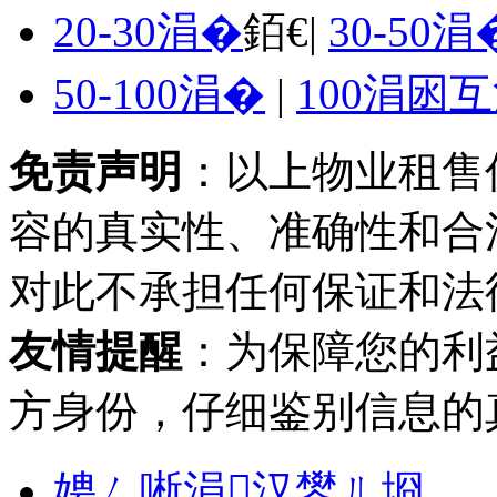
20-30涓�
銆€|
30-50涓
50-100涓�
|
100涓囦
免责声明
：以上物业租售
容的真实性、准确性和合
对此不承担任何保证和法
友情提醒
：为保障您的利
方身份，仔细鉴别信息的
娉ㄥ唽涓汉鐢ㄦ埛