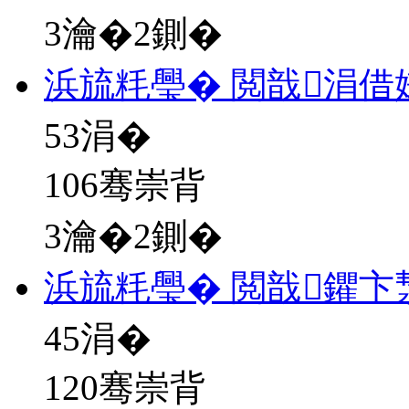
3瀹�2鍘�
浜旈粍璺� 閲戠涓借
53
涓�
106骞崇背
3瀹�2鍘�
浜旈粍璺� 閲戠鑺卞
45
涓�
120骞崇背