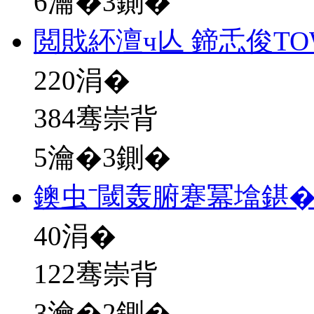
6瀹�3鍘�
閲戝紑澶ч亾 鍗忎俊T
220
涓�
384骞崇背
5瀹�3鍘�
鐭虫ˉ閾轰腑蹇冪墖鍖
40
涓�
122骞崇背
3瀹�2鍘�