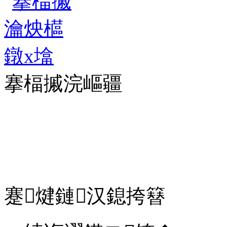
搴楅摵浣嶇疆
蹇煡鏈汉鎴挎簮