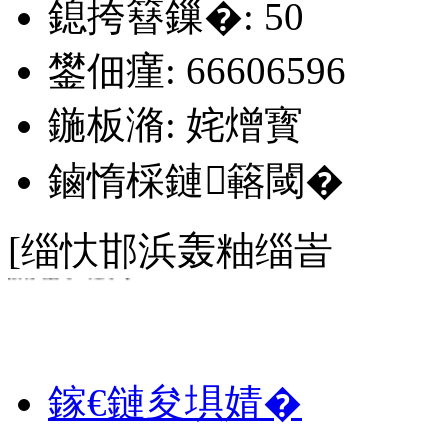
鎴挎簮鏁�: 50
鐢佃瘽: 66606596
鍦板潃: 姹熷寳
鏀惰棌鏈簵閾�
[缁忕邯浜轰粙缁峕
姘存櫠閮﹀煄搴�
鎵€鏈夋埧婧�