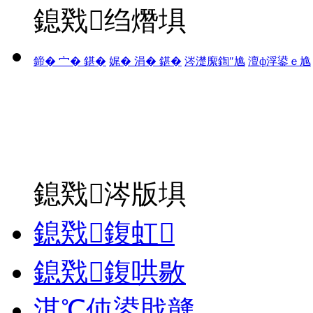
鎴戣绉熸埧
鍗� 宀� 鍖�
娓� 涓� 鍖�
涔濋緳鍧″尯
澶ф浮鍙ｅ尯
鎴戣涔版埧
鎴戣鍑虹
鎴戣鍑哄敭
淇℃伅鍙戝竷