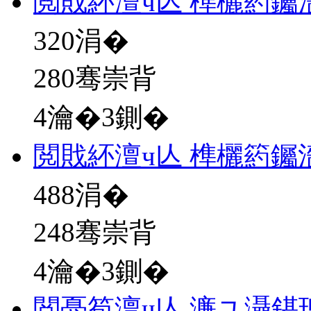
閲戝紑澶ч亾 榫欐箹钃
320
涓�
280骞崇背
4瀹�3鍘�
閲戝紑澶ч亾 榫欐箹钃
488
涓�
248骞崇背
4瀹�3鍘�
閲戞笣澶ч亾 濂ユ灄鍖