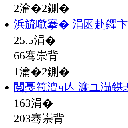
2瀹�2鍘�
浜旈噷搴� 涓囦赴鑺
25.5
涓�
66骞崇背
1瀹�2鍘�
閲戞笣澶ч亾 濂ユ灄鍖
163
涓�
203骞崇背