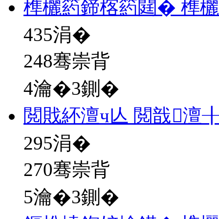
榫欐箹鍗楁箹閮� 榫
435
涓�
248骞崇背
4瀹�3鍘�
閲戝紑澶ч亾 閲戠澶
295
涓�
270骞崇背
5瀹�3鍘�