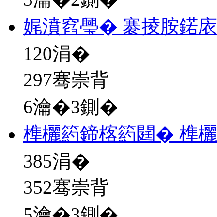
娓濆窞璺� 褰掕胺鍩庡
120
涓�
297骞崇背
6瀹�3鍘�
榫欐箹鍗楁箹閮� 榫
385
涓�
352骞崇背
5瀹�3鍘�