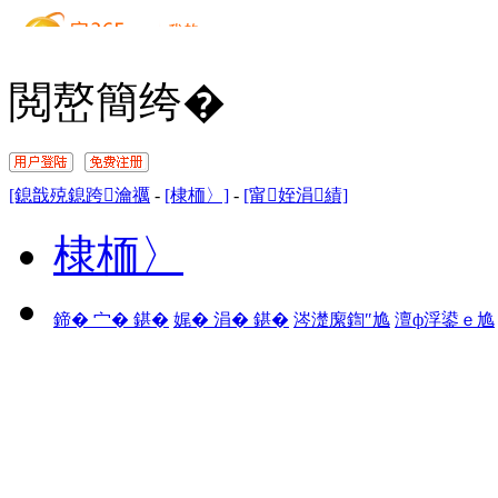
閲嶅簡绔�
[鎴戠殑鎴跨瀹禲
-
[棣栭〉]
-
[甯姪涓績]
棣栭〉
鍗� 宀� 鍖�
娓� 涓� 鍖�
涔濋緳鍧″尯
澶ф浮鍙ｅ尯