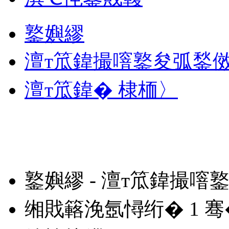
鐜嬩繆
澶т笟鍏撮噾鐜夋弧鍫
澶т笟鍏� 棣栭〉
鐜嬩繆 - 澶т笟鍏撮噾
缃戝簵浼氬憳绗�
1
骞