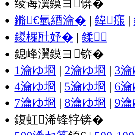
绫诲瀷鏌ヨ锛�
鏅€氫綇瀹�
|
鍏瘬
|
鍐欏瓧妤�
|
鍒
鎴峰瀷鏌ヨ锛�
1瀹ゆ埛
|
2瀹ゆ埛
|
3
4瀹ゆ埛
|
5瀹ゆ埛
|
6
7瀹ゆ埛
|
8瀹ゆ埛
|
9
鍑虹浠锋牸锛�