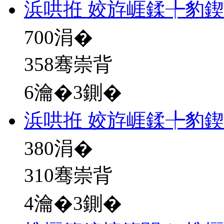
浜哄拰 姣斿崕鍒╄豹
700
涓�
358骞崇背
6瀹�3鍘�
浜哄拰 姣斿崕鍒╄豹
380
涓�
310骞崇背
4瀹�3鍘�