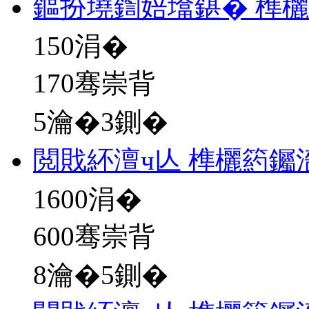
鏂扮墝鍧婄墖鍖� 榫欐
150
涓�
170骞崇背
5瀹�3鍘�
閲戝紑澶ч亾 榫欐箹钃
1600
涓�
600骞崇背
8瀹�5鍘�