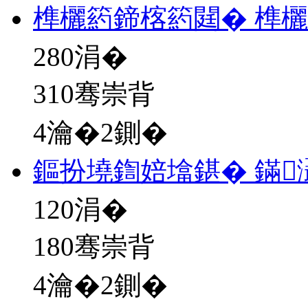
榫欐箹鍗楁箹閮� 榫欐
280
涓�
310骞崇背
4瀹�2鍘�
鏂扮墝鍧婄墖鍖� 鏋
120
涓�
180骞崇背
4瀹�2鍘�