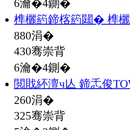
6瀹�4鍘�
榫欐箹鍗楁箹閮� 榫
880
涓�
430骞崇背
6瀹�4鍘�
閲戝紑澶ч亾 鍗忎俊T
260
涓�
325骞崇背