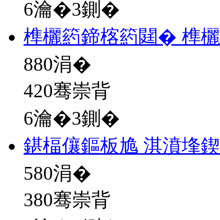
6瀹�3鍘�
榫欐箹鍗楁箹閮� 榫
880
涓�
420骞崇背
6瀹�3鍘�
鍖楅儴鏂板尯 淇濆埄
580
涓�
380骞崇背