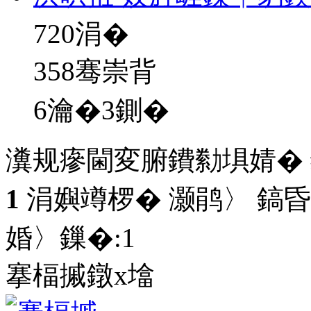
720
涓�
358骞崇背
6瀹�3鍘�
瀵规瘮閫変腑鐨勬埧婧�
1
涓嬩竴椤� 灏鹃〉 鎬昏
婚〉鏁�:
1
搴楅摵鐓х墖