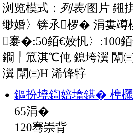
浏览模式：
列表
/图片
鎺
缈婚〉锛氶椤� 涓婁竴
褰�:
50
銆€姣忛〉:
100
銆
鐗╀笟淇℃伅
鎴垮瀷
闈㈢
瀷
闈㈢Н
浠锋牸
鏂扮墝鍧婄墖鍖� 榫
65
涓�
120骞崇背