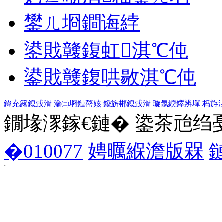
鐢ㄦ埛鐧诲綍
鍙戝竷鍑虹淇℃伅
鍙戝竷鍑哄敭淇℃伅
鍏充簬鎴戜滑
瀹㈡埛鏈嶅姟
鑱旂郴鎴戜滑
璇氬緛鑻辨墠
杩斿
鐗堟潈鎵€鏈� 鍌茶兘绉戞妧 1
�010077
娉曞緥澹版槑