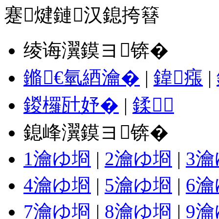
蹇煡鏈汉鎴挎簮
绫诲瀷鏌ヨ锛�
鏅€氫綇瀹�
|
鍏瘬
|
鍐欏瓧妤�
|
鍒
鎴峰瀷鏌ヨ锛�
1瀹ゆ埛
|
2瀹ゆ埛
|
3
4瀹ゆ埛
|
5瀹ゆ埛
|
6
7瀹ゆ埛
|
8瀹ゆ埛
|
9