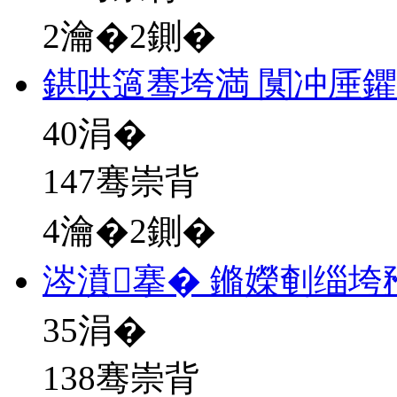
2瀹�2鍘�
鍖哄簻骞垮満 闃冲厜
40
涓�
147骞崇背
4瀹�2鍘�
涔濆搴� 鏅嬫剦缁垮
35
涓�
138骞崇背