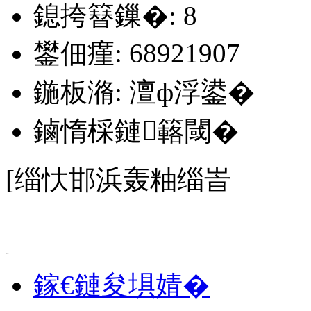
鎴挎簮鏁�: 8
鐢佃瘽: 68921907
鍦板潃: 澶ф浮鍙�
鏀惰棌鏈簵閾�
[缁忕邯浜轰粙缁峕
.
鎵€鏈夋埧婧�