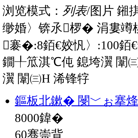
浏览模式：
列表
/图片
鎺
缈婚〉锛氶椤� 涓婁竴
褰�:
8
銆€姣忛〉:
100
銆
鐗╀笟淇℃伅
鎴垮瀷
闈㈢
瀷
闈㈢Н
浠锋牸
鏂板北鏉� 閿﹀ぉ搴
8000
鍏�
60骞崇背