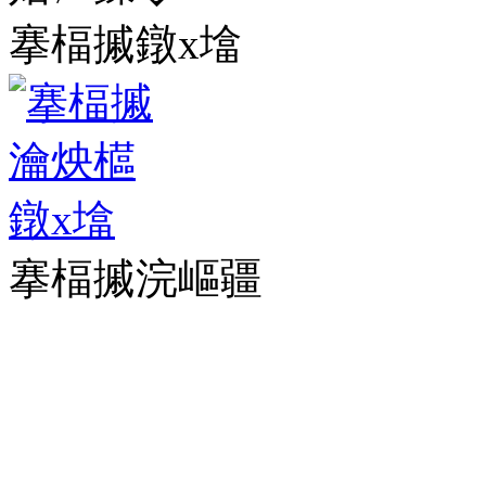
搴楅摵鐓х墖
搴楅摵浣嶇疆