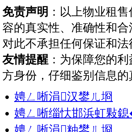
免责声明
：以上物业租售
容的真实性、准确性和合
对此不承担任何保证和法
友情提醒
：为保障您的利
方身份，仔细鉴别信息的
娉ㄥ唽涓汉鐢ㄦ埛
娉ㄥ唽缁忕邯浜虹敤鎴
娉ㄥ唽涓粙鐢ㄦ埛