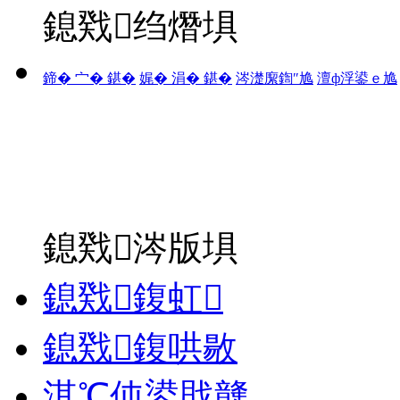
鎴戣绉熸埧
鍗� 宀� 鍖�
娓� 涓� 鍖�
涔濋緳鍧″尯
澶ф浮鍙ｅ尯
鎴戣涔版埧
鎴戣鍑虹
鎴戣鍑哄敭
淇℃伅鍙戝竷