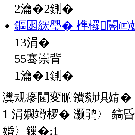
2瀹�2鍘�
鏂囦綋璺� 榫欏閽㈣
13
涓�
55骞崇背
1瀹�1鍘�
瀵规瘮閫変腑鐨勬埧婧�
1
涓嬩竴椤� 灏鹃〉 鎬昏
婚〉鏁�:
1