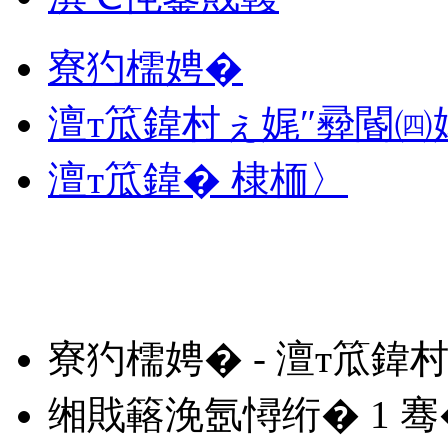
寮犳檽娉�
澶т笟鍏村ぇ娓″彛閽㈣
澶т笟鍏� 棣栭〉
寮犳檽娉� - 澶т笟鍏
缃戝簵浼氬憳绗�
1
骞