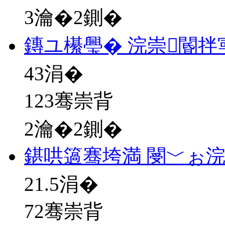
3瀹�2鍘�
鏄ユ櫀璺� 浣崇閽拌
43
涓�
123骞崇背
2瀹�2鍘�
鍖哄簻骞垮満 閿﹀ぉ
21.5
涓�
72骞崇背