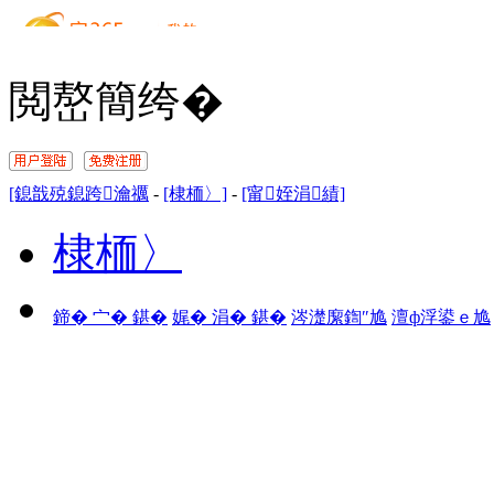
閲嶅簡绔�
[鎴戠殑鎴跨瀹禲
-
[棣栭〉]
-
[甯姪涓績]
棣栭〉
鍗� 宀� 鍖�
娓� 涓� 鍖�
涔濋緳鍧″尯
澶ф浮鍙ｅ尯