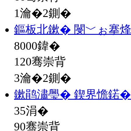
1瀹�2鍘�
鏂板北鏉� 閿﹀ぉ搴
8000
鍏�
120骞崇背
3瀹�2鍘�
鏉鹃潚璺� 鍥界憺鍩�
35
涓�
90骞崇背