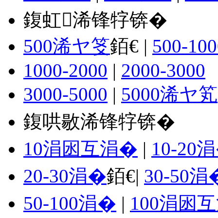
鍑虹浠锋牸锛�
500浠ヤ笅
銆€ |
500-100
1000-2000
|
2000-3000
3000-5000
|
5000浠ヤ笂
鍑哄敭浠锋牸锛�
10涓囦互涓�
|
10-20
20-30涓�
銆€|
30-50涓
50-100涓�
|
100涓囦