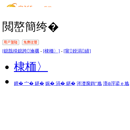
閲嶅簡绔�
[鎴戠殑鎴跨瀹禲
-
[棣栭〉]
-
[甯姪涓績]
棣栭〉
鍗� 宀� 鍖�
娓� 涓� 鍖�
涔濋緳鍧″尯
澶ф浮鍙ｅ尯