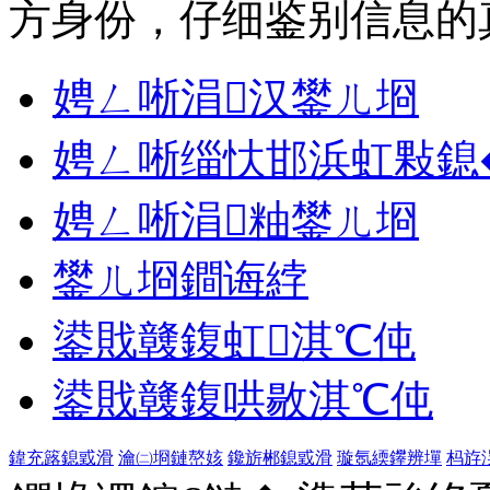
方身份，仔细鉴别信息的
娉ㄥ唽涓汉鐢ㄦ埛
娉ㄥ唽缁忕邯浜虹敤鎴
娉ㄥ唽涓粙鐢ㄦ埛
鐢ㄦ埛鐧诲綍
鍙戝竷鍑虹淇℃伅
鍙戝竷鍑哄敭淇℃伅
鍏充簬鎴戜滑
瀹㈡埛鏈嶅姟
鑱旂郴鎴戜滑
璇氬緛鑻辨墠
杩斿