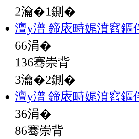
2瀹�1鍘�
澶у潽 鍗庡畤娓濆窞鏂
66
涓�
136骞崇背
3瀹�2鍘�
澶у潽 鍗庡畤娓濆窞鏂
36
涓�
86骞崇背