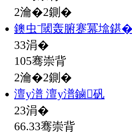
2瀹�2鍘�
鐭虫ˉ閾轰腑蹇冪墖鍖
33
涓�
105骞崇背
2瀹�2鍘�
澶у潽 澶у潽鏀矾
23
涓�
66.33骞崇背