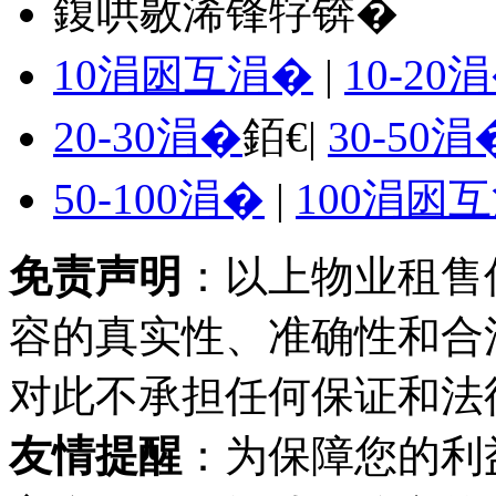
鍑哄敭浠锋牸锛�
10涓囦互涓�
|
10-20
20-30涓�
銆€|
30-50涓
50-100涓�
|
100涓囦
免责声明
：以上物业租售
容的真实性、准确性和合
对此不承担任何保证和法
友情提醒
：为保障您的利