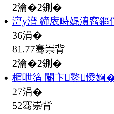
2瀹�2鍘�
澶у潽 鍗庡畤娓濆窞鏂
36
涓�
81.77骞崇背
2瀹�2鍘�
楣呭箔 閽卞鐜懓婀
27
涓�
52骞崇背