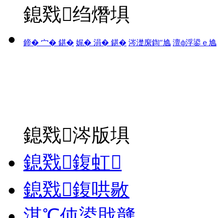
鎴戣绉熸埧
鍗� 宀� 鍖�
娓� 涓� 鍖�
涔濋緳鍧″尯
澶ф浮鍙ｅ尯
鎴戣涔版埧
鎴戣鍑虹
鎴戣鍑哄敭
淇℃伅鍙戝竷