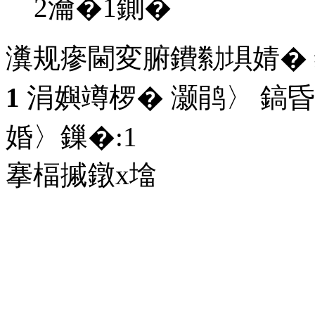
2瀹�1鍘�
瀵规瘮閫変腑鐨勬埧婧�
1
涓嬩竴椤� 灏鹃〉 鎬昏
婚〉鏁�:
1
搴楅摵鐓х墖