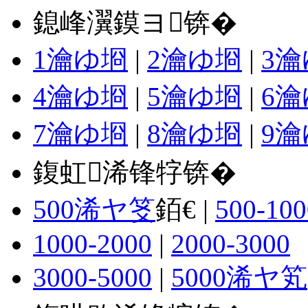
鎴峰瀷鏌ヨ锛�
1瀹ゆ埛
|
2瀹ゆ埛
|
3
4瀹ゆ埛
|
5瀹ゆ埛
|
6
7瀹ゆ埛
|
8瀹ゆ埛
|
9
鍑虹浠锋牸锛�
500浠ヤ笅
銆€ |
500-100
1000-2000
|
2000-3000
3000-5000
|
5000浠ヤ笂