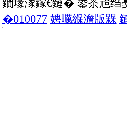
鐗堟潈鎵€鏈� 鍌茶兘绉戞妧 1
�010077
娉曞緥澹版槑