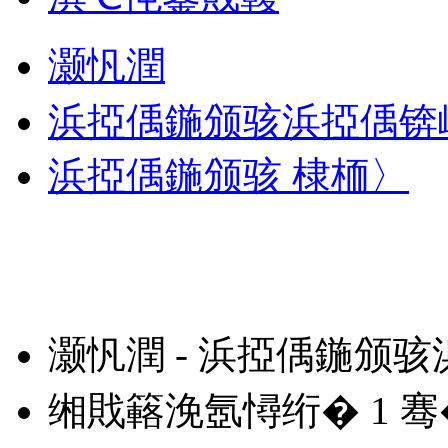
灏忛潤
浜掗偊鍦颁骇浜掗偊锛
浜掗偊鍦颁骇 棣栭〉
灏忛潤 - 浜掗偊鍦颁
缃戝簵浼氬憳绗�
1
骞