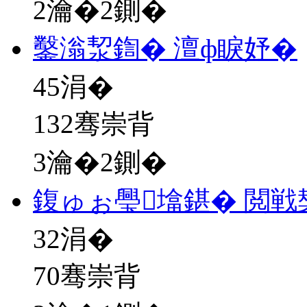
2瀹�2鍘�
鑿滃洯鍧� 澶ф睙妤�
45
涓�
132骞崇背
3瀹�2鍘�
鍑ゅぉ璺墖鍖� 閲
32
涓�
70骞崇背