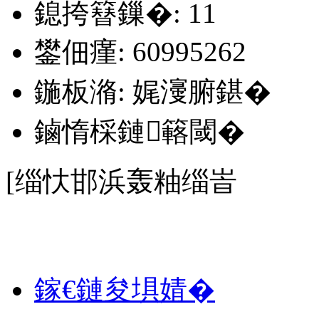
鎴挎簮鏁�: 11
鐢佃瘽: 60995262
鍦板潃: 娓濅腑鍖�
鏀惰棌鏈簵閾�
[缁忕邯浜轰粙缁峕
111111
鎵€鏈夋埧婧�