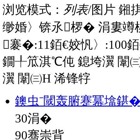
浏览模式：
列表
/图片
鎺
缈婚〉锛氶椤� 涓婁竴
褰�:
11
銆€姣忛〉:
100
銆
鐗╀笟淇℃伅
鎴垮瀷
闈㈢
瀷
闈㈢Н
浠锋牸
鐭虫ˉ閾轰腑蹇冪墖鍖�
30
涓�
90骞崇背