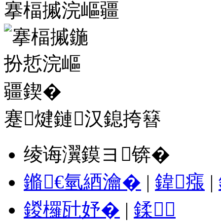
搴楅摵浣嶇疆
蹇煡鏈汉鎴挎簮
绫诲瀷鏌ヨ锛�
鏅€氫綇瀹�
|
鍏瘬
|
鍐欏瓧妤�
|
鍒