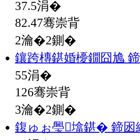
37.5
涓�
82.47骞崇背
2瀹�2鍘�
鑲跨槫鍖婚櫌鐗囧尯 
55
涓�
126骞崇背
3瀹�2鍘�
鍑ゅぉ璺墖鍖� 鍗