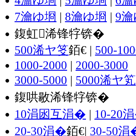
4瀹ゆ埛
|
5瀹ゆ埛
|
6
7瀹ゆ埛
|
8瀹ゆ埛
|
9
鍑虹浠锋牸锛�
500浠ヤ笅
銆€ |
500-100
1000-2000
|
2000-3000
3000-5000
|
5000浠ヤ笂
鍑哄敭浠锋牸锛�
10涓囦互涓�
|
10-20
20-30涓�
銆€|
30-50涓