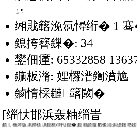
缃戝簵浼氬憳绗�
1
骞
鎴挎簮鏁�: 34
鐢佃瘽: 65332858 13637
鍦板潃: 娌欏潽鍧濆尯
鏀惰棌鏈簵閾�
[缁忕邯浜轰粙缁峕
涓撲笟鏄竴绉嶇簿绁� 涓撴敞鏄竴绉嶆€佸害 璇氫俊鏄竴
鎮ㄦ槸涔版埧鍗栨埧鎴栬€呯鎴�,鎴戝皢璇氫俊涓烘偍鏈嶅姟!鍏嶈垂涓烘偍