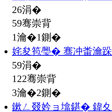
26
涓�
59骞崇背
1瀹�1鍘�
姹夋笣璺� 骞冲畨瀹
59
涓�
122骞崇背
3瀹�2鍘�
鏉ㄥ叕妗ョ墖鍖� 鍏