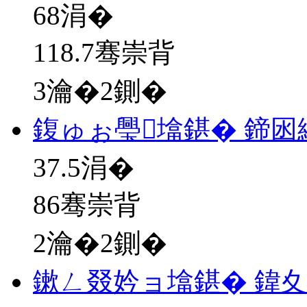
68
涓�
118.7骞崇背
3瀹�2鍘�
鍑ゅぉ璺墖鍖� 鍗
37.5
涓�
86骞崇背
2瀹�2鍘�
鏉ㄥ叕妗ョ墖鍖� 鍏