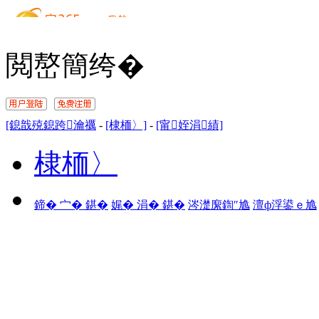
閲嶅簡绔�
[鎴戠殑鎴跨瀹禲
-
[棣栭〉]
-
[甯姪涓績]
棣栭〉
鍗� 宀� 鍖�
娓� 涓� 鍖�
涔濋緳鍧″尯
澶ф浮鍙ｅ尯