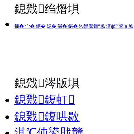
鎴戣绉熸埧
鍗� 宀� 鍖�
娓� 涓� 鍖�
涔濋緳鍧″尯
澶ф浮鍙ｅ尯
鎴戣涔版埧
鎴戣鍑虹
鎴戣鍑哄敭
淇℃伅鍙戝竷