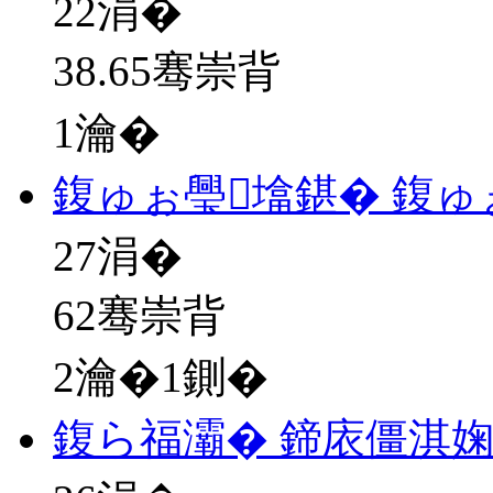
22
涓�
38.65骞崇背
1瀹�
鍑ゅぉ璺墖鍖� 鍑ゅ
27
涓�
62骞崇背
2瀹�1鍘�
鍑ら福灞� 鍗庡僵淇