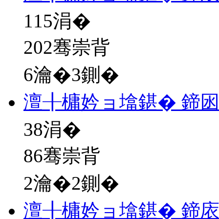
115
涓�
202骞崇背
6瀹�3鍘�
澶╂槦妗ョ墖鍖� 鍗
38
涓�
86骞崇背
2瀹�2鍘�
澶╂槦妗ョ墖鍖� 鍗