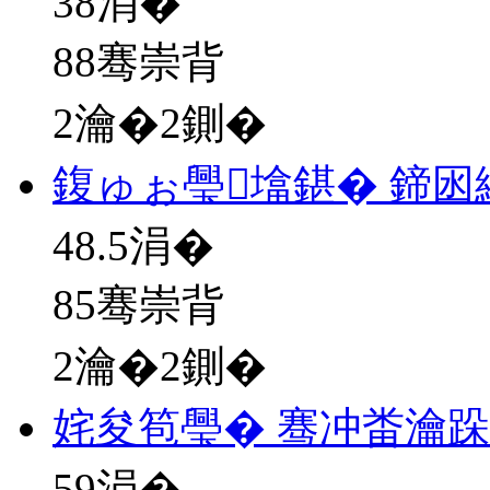
38
涓�
88骞崇背
2瀹�2鍘�
鍑ゅぉ璺墖鍖� 鍗
48.5
涓�
85骞崇背
2瀹�2鍘�
姹夋笣璺� 骞冲畨瀹
59
涓�