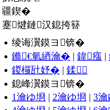
蹇煡鏈汉鎴挎簮
绫诲瀷鏌ヨ锛�
鏅€氫綇瀹�
|
鍏瘬
|
鍐欏瓧妤�
|
鍒
鎴峰瀷鏌ヨ锛�
1瀹ゆ埛
|
2瀹ゆ埛
|
3