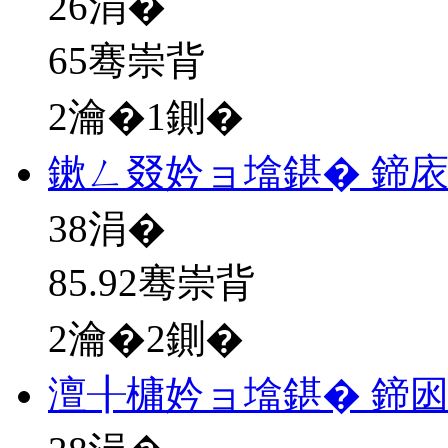
26
涓�
65骞崇背
2瀹�1鍘�
鏉ㄥ叕妗ョ墖鍖� 鍗
38
涓�
85.92骞崇背
2瀹�2鍘�
澶╂槦妗ョ墖鍖� 鍗