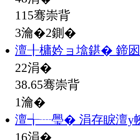
115骞崇背
3瀹�2鍘�
澶╂槦妗ョ墖鍖� 鍗
22
涓�
38.65骞崇背
1瀹�
澶╅┈璺� 涓存睙澶у
16
涓�