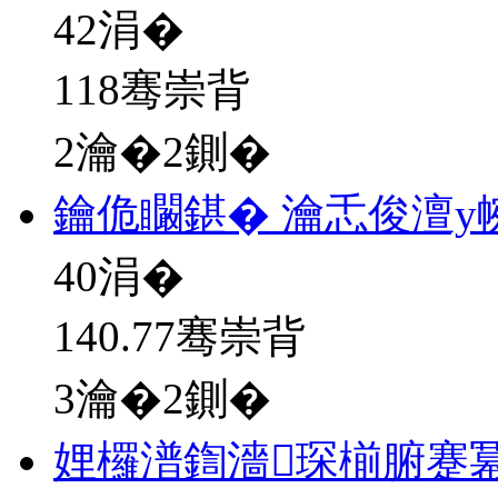
42
涓�
118骞崇背
2瀹�2鍘�
鑰佹矙鍖� 瀹忎俊澶у
40
涓�
140.77骞崇背
3瀹�2鍘�
娌欏潽鍧濇琛椾腑蹇