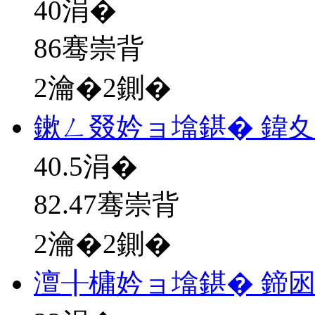
40
涓�
86骞崇背
2瀹�2鍘�
鏉ㄥ叕妗ョ墖鍖� 鍏
40.5
涓�
82.47骞崇背
2瀹�2鍘�
澶╂槦妗ョ墖鍖� 鍗