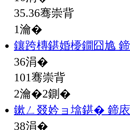
35.36骞崇背
1瀹�
鑲跨槫鍖婚櫌鐗囧尯 
36
涓�
101骞崇背
2瀹�2鍘�
鏉ㄥ叕妗ョ墖鍖� 鍗
38
涓�