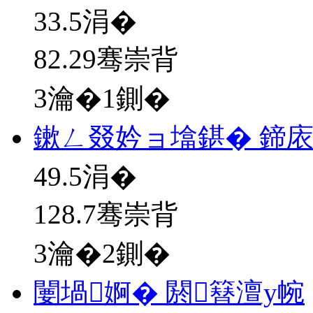
33.5
涓�
82.29骞崇背
3瀹�1鍘�
鏉ㄥ叕妗ョ墖鍖� 鍗
49.5
涓�
128.7骞崇背
3瀹�2鍘�
闄堝婀� 閼簮澶у帵