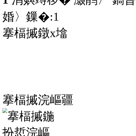
婚〉鏁�:
1
搴楅摵鐓х墖
搴楅摵浣嶇疆