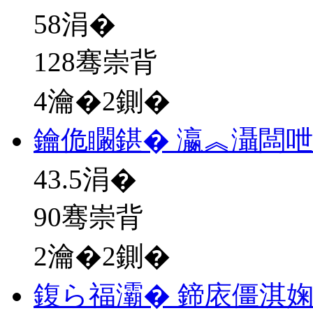
58
涓�
128骞崇背
4瀹�2鍘�
鑰佹矙鍖� 瀛︽灄闆
43.5
涓�
90骞崇背
2瀹�2鍘�
鍑ら福灞� 鍗庡僵淇