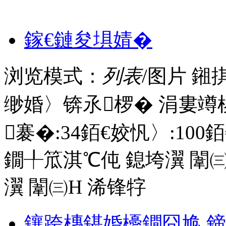
鎵€鏈夋埧婧�
浏览模式：
列表
/图片
鎺
缈婚〉锛氶椤� 涓婁竴
褰�:
34
銆€姣忛〉:
100
銆
鐗╀笟淇℃伅
鎴垮瀷
闈㈢
瀷
闈㈢Н
浠锋牸
鑲跨槫鍖婚櫌鐗囧尯 