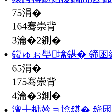
75
涓�
164骞崇背
3瀹�2鍘�
鍑ゅぉ璺墖鍖� 鍗
65
涓�
175骞崇背
4瀹�3鍘�
澶╂槦妗ョ墖鍖� 鍗