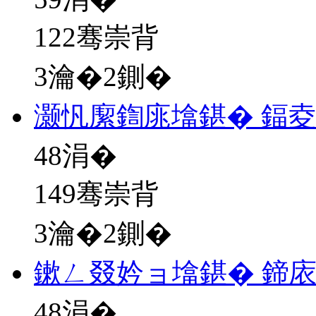
122骞崇背
3瀹�2鍘�
灏忛緳鍧庣墖鍖� 鍢夌
48
涓�
149骞崇背
3瀹�2鍘�
鏉ㄥ叕妗ョ墖鍖� 鍗
48
涓�