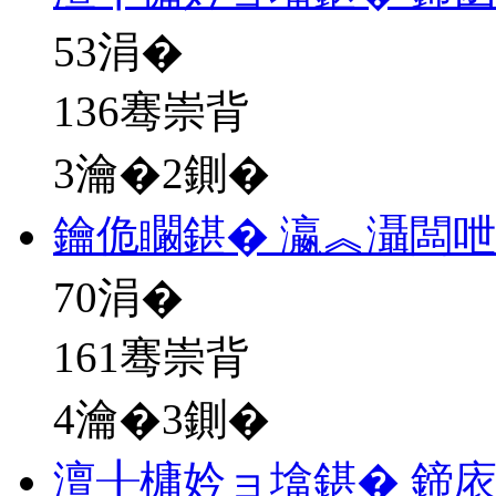
53
涓�
136骞崇背
3瀹�2鍘�
鑰佹矙鍖� 瀛︽灄闆
70
涓�
161骞崇背
4瀹�3鍘�
澶╂槦妗ョ墖鍖� 鍗