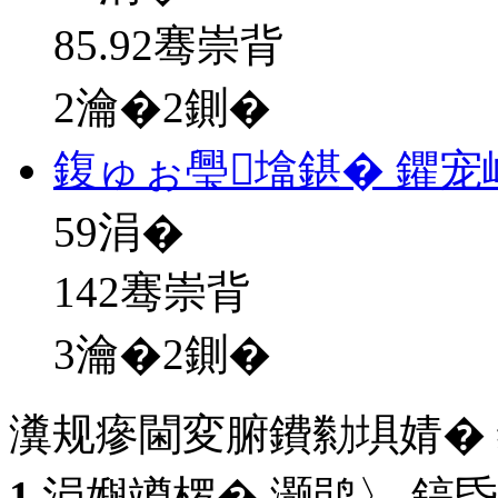
85.92骞崇背
2瀹�2鍘�
鍑ゅぉ璺墖鍖� 鑺宠
59
涓�
142骞崇背
3瀹�2鍘�
瀵规瘮閫変腑鐨勬埧婧�
1
涓嬩竴椤� 灏鹃〉 鎬昏