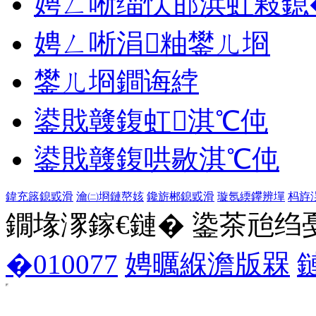
娉ㄥ唽缁忕邯浜虹敤鎴
娉ㄥ唽涓粙鐢ㄦ埛
鐢ㄦ埛鐧诲綍
鍙戝竷鍑虹淇℃伅
鍙戝竷鍑哄敭淇℃伅
鍏充簬鎴戜滑
瀹㈡埛鏈嶅姟
鑱旂郴鎴戜滑
璇氬緛鑻辨墠
杩斿
鐗堟潈鎵€鏈� 鍌茶兘绉戞妧 1
�010077
娉曞緥澹版槑