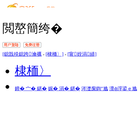
閲嶅簡绔�
[鎴戠殑鎴跨瀹禲
-
[棣栭〉]
-
[甯姪涓績]
棣栭〉
鍗� 宀� 鍖�
娓� 涓� 鍖�
涔濋緳鍧″尯
澶ф浮鍙ｅ尯