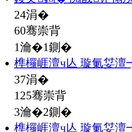
24
涓�
60骞崇背
1瀹�1鍘�
榫欏崕澶ч亾 璇氭姇澶
37
涓�
125骞崇背
3瀹�2鍘�
榫欏崕澶ч亾 璇氭姇澶