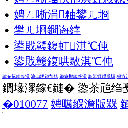
娉ㄥ唽涓粙鐢ㄦ埛
鐢ㄦ埛鐧诲綍
鍙戝竷鍑虹淇℃伅
鍙戝竷鍑哄敭淇℃伅
鍏充簬鎴戜滑
瀹㈡埛鏈嶅姟
鑱旂郴鎴戜滑
璇氬緛鑻辨墠
杩斿
鐗堟潈鎵€鏈� 鍌茶兘绉戞妧 1
�010077
娉曞緥澹版槑