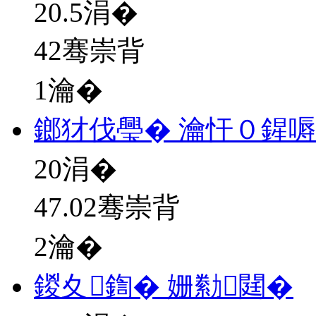
20.5
涓�
42骞崇背
1瀹�
鎯犲伐璺� 瀹忓０鍟
20
涓�
47.02骞崇背
2瀹�
鍐夊鍧� 姗勬閮�