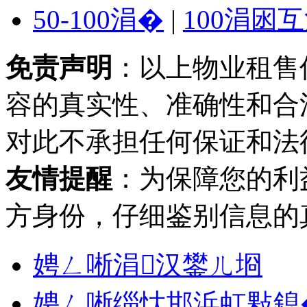
50-100涓�
|
100涓囦
免责声明
：以上物业租售
容的真实性、准确性和合
对此不承担任何保证和法
友情提醒
：为保障您的利
方身份，仔细鉴别信息的
娉ㄥ唽涓汉鐢ㄦ埛
娉ㄥ唽缁忕邯浜虹敤鎴