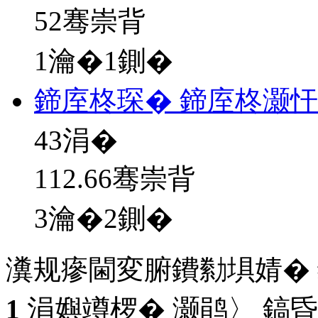
52骞崇背
1瀹�1鍘�
鍗庢柊琛� 鍗庢柊灏
43
涓�
112.66骞崇背
3瀹�2鍘�
瀵规瘮閫変腑鐨勬埧婧�
1
涓嬩竴椤� 灏鹃〉 鎬昏