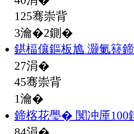
125骞崇背
3瀹�2鍘�
鍖楅儴鏂板尯 灏氭簮
27
涓�
45骞崇背
1瀹�
鍗楁花璺� 闃冲厜10
84
涓�