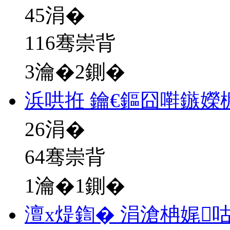
45
涓�
116骞崇背
3瀹�2鍘�
浜哄拰 鑰€鏂囧嚡鏃嬫
26
涓�
64骞崇背
1瀹�1鍘�
澶х煶鍧� 涓滄柟娓