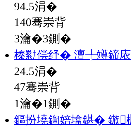
94.5
涓�
140骞崇背
3瀹�3鍘�
榛勬偿纾� 澶╀竴鍗
24.5
涓�
47骞崇背
1瀹�1鍘�
鏂扮墝鍧婄墖鍖� 鏃