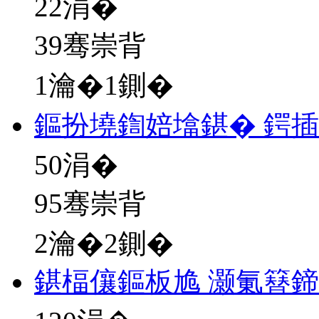
22
涓�
39骞崇背
1瀹�1鍘�
鏂扮墝鍧婄墖鍖� 鍔
50
涓�
95骞崇背
2瀹�2鍘�
鍖楅儴鏂板尯 灏氭簮