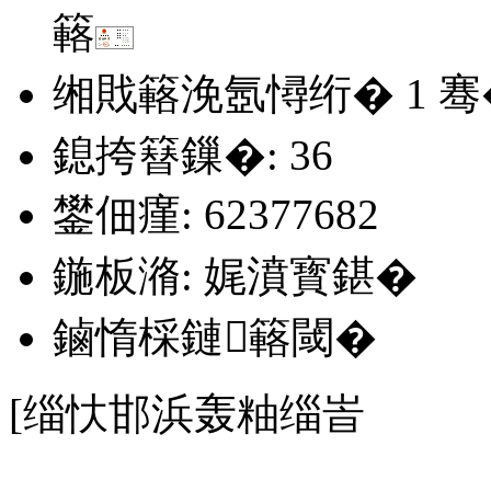
簵
缃戝簵浼氬憳绗�
1
骞
鎴挎簮鏁�: 36
鐢佃瘽: 62377682
鍦板潃: 娓濆寳鍖�
鏀惰棌鏈簵閾�
[缁忕邯浜轰粙缁峕