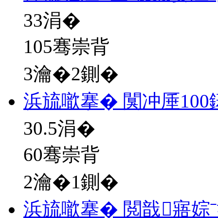
33
涓�
105骞崇背
3瀹�2鍘�
浜旈噷搴� 闃冲厜10
30.5
涓�
60骞崇背
2瀹�1鍘�
浜旈噷搴� 閲戠寤婃