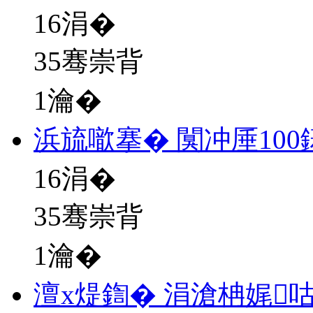
16
涓�
35骞崇背
1瀹�
浜旈噷搴� 闃冲厜10
16
涓�
35骞崇背
1瀹�
澶х煶鍧� 涓滄柟娓