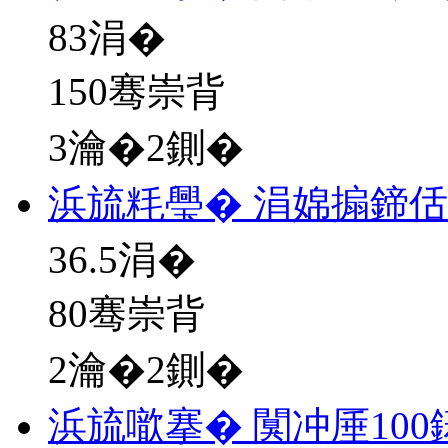
83
涓�
150骞崇背
3瀹�2鍘�
浜旈粍璺� 涓婂搧鍗
36.5
涓�
80骞崇背
2瀹�2鍘�
浜旈噷搴� 闃冲厜10