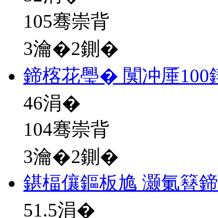
105骞崇背
3瀹�2鍘�
鍗楁花璺� 闃冲厜10
46
涓�
104骞崇背
3瀹�2鍘�
鍖楅儴鏂板尯 灏氭簮
51.5
涓�