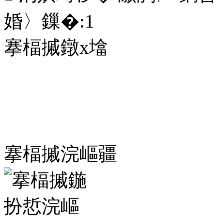
婚〉鏁�:
1
搴楅摵鐓х墖
搴楅摵浣嶇疆