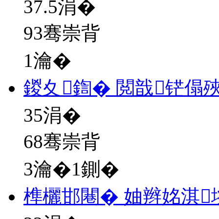
37.5
涓�
93骞崇背
1瀹�
鍐夊鍧� 閲戠铓傝殎
35
涓�
68骞崇背
3瀹�1鍘�
榫欐邯闀� 妯辫姳淇