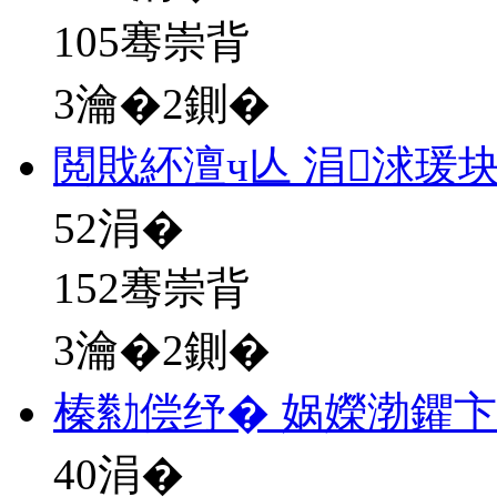
105骞崇背
3瀹�2鍘�
閲戝紑澶ч亾 涓浗瑗
52
涓�
152骞崇背
3瀹�2鍘�
榛勬偿纾� 娲嬫渤鑺
40
涓�