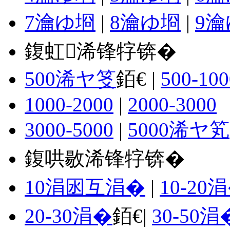
7瀹ゆ埛
|
8瀹ゆ埛
|
9
鍑虹浠锋牸锛�
500浠ヤ笅
銆€ |
500-100
1000-2000
|
2000-3000
3000-5000
|
5000浠ヤ笂
鍑哄敭浠锋牸锛�
10涓囦互涓�
|
10-20
20-30涓�
銆€|
30-50涓