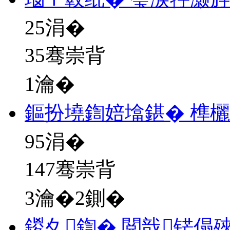
25
涓�
35骞崇背
1瀹�
鏂扮墝鍧婄墖鍖� 榫
95
涓�
147骞崇背
3瀹�2鍘�
鍐夊鍧� 閲戠铓傝殎