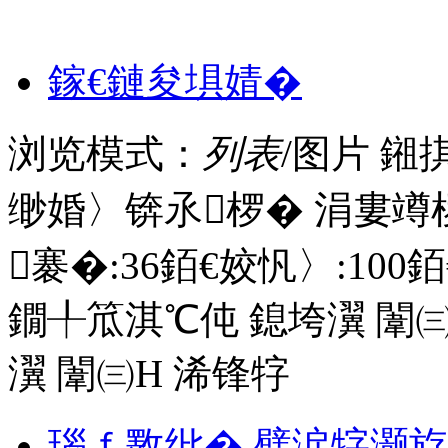
瀹佹効鑷繁涓囪埇杈涜嫤锛屼笉璁╁鎴风偣婊翠负闅俱€�
鎵€鏈夋埧婧�
浏览模式：
列表
/图片
鎺
缈婚〉锛氶椤� 涓婁竴
褰�:
36
銆€姣忛〉:
100
銆
鐗╀笟淇℃伅
鎴垮瀷
闈㈢
瀷
闈㈢Н
浠锋牸
瑙ｆ斁纰� 璧涙牸灏