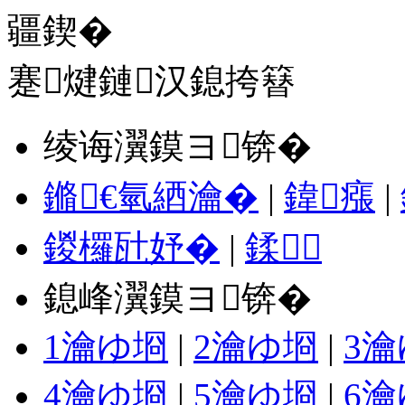
蹇煡鏈汉鎴挎簮
绫诲瀷鏌ヨ锛�
鏅€氫綇瀹�
|
鍏瘬
|
鍐欏瓧妤�
|
鍒
鎴峰瀷鏌ヨ锛�
1瀹ゆ埛
|
2瀹ゆ埛
|
3
4瀹ゆ埛
|
5瀹ゆ埛
|
6