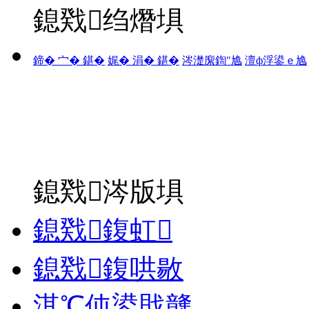
鎴戣绉熸埧
鍗� 宀� 鍖�
娓� 涓� 鍖�
涔濋緳鍧″尯
澶ф浮鍙ｅ尯
鎴戣涔版埧
鎴戣鍑虹
鎴戣鍑哄敭
淇℃伅鍙戝竷