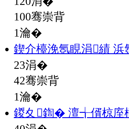
120
涓�
100骞崇背
1瀹�
鍥介檯浼氬睍涓績 浜
23
涓�
42骞崇背
1瀹�
鍐夊鍧� 澶╅偦椋庢
40
涓�