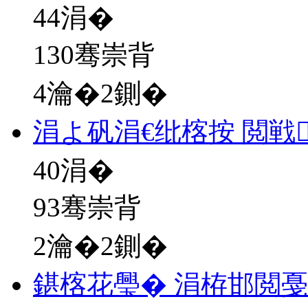
44
涓�
130骞崇背
4瀹�2鍘�
涓よ矾涓€纰楁按 閲戦
40
涓�
93骞崇背
2瀹�2鍘�
鍖楁花璺� 涓栫邯閲