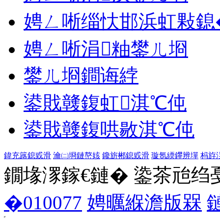
娉ㄥ唽缁忕邯浜虹敤鎴
娉ㄥ唽涓粙鐢ㄦ埛
鐢ㄦ埛鐧诲綍
鍙戝竷鍑虹淇℃伅
鍙戝竷鍑哄敭淇℃伅
鍏充簬鎴戜滑
瀹㈡埛鏈嶅姟
鑱旂郴鎴戜滑
璇氬緛鑻辨墠
杩斿
鐗堟潈鎵€鏈� 鍌茶兘绉戞妧 1
�010077
娉曞緥澹版槑