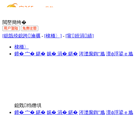
閲嶅簡绔�
[鎴戠殑鎴跨瀹禲
-
[棣栭〉]
-
[甯姪涓績]
棣栭〉
鍗� 宀� 鍖�
娓� 涓� 鍖�
涔濋緳鍧″尯
澶ф浮鍙ｅ尯
鎴戣绉熸埧
鍗� 宀� 鍖�
娓� 涓� 鍖�
涔濋緳鍧″尯
澶ф浮鍙ｅ尯