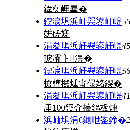
鍏夊崕搴�
鍥涙埧浜屽巺鍙屽崼
5
姘磋嫅
涓夋埧浜屽巺鍙屽崼
4
睙灞卞濞�
鍥涙埧浜屽巺鍙屽崼
5
槍榫欏煄甯傝姳鍥�
涓夋埧浜屽巺鍙屽崼
4
厜100鍥介檯鏂板煄
浜屾埧涓€鍘呭崟鍗�