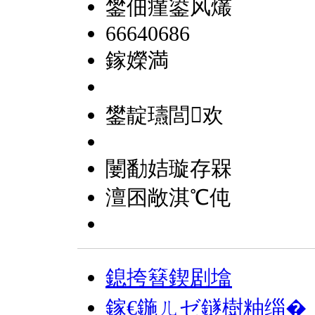
鐢佃瘽鍙风爜
66640686
鎵嬫満
鐢靛瓙閭欢
闄勫姞璇存槑
澶囨敞淇℃伅
鎴挎簮鍥剧墖
鎵€鍦ㄦゼ鐩樹粙缁�