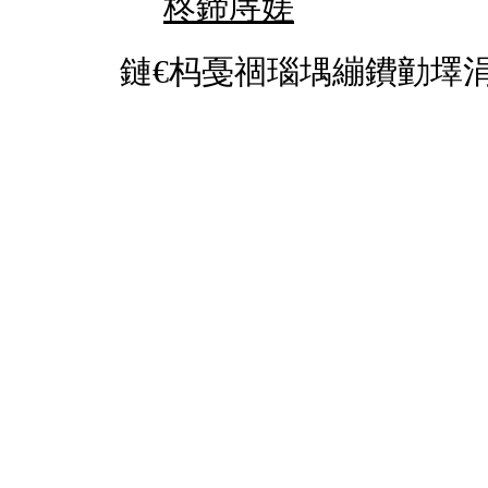
柊鍗庤嫅
鏈€杩戞祻瑙堣繃鐨勭墿