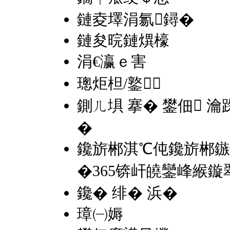
鏈夌墿涓氱鐞�
鏈夋晥鏈熼檺
涓€瀛ｅ害
璁炬柦/鐜
鍘ㄦ埧 搴� 鐢佃 瀹
�
鑱旂郴淇℃伅
鑱旂郴鏃
�365锛屽皢鑾峰緱
鑱� 绯� 浜�
璋㈠媷