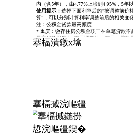
搴楅潰鐓х墖
搴楅摵浣嶇疆