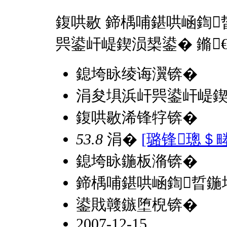
鍑哄敭 鍗楀哺鍖哄崡鍧
巺鍙屽崼鍥涢槼鍙� 鏅
鎴垮眿绫诲瀷锛�
涓夋埧浜屽巺鍙屽崼
鍑哄敭浠锋牸锛�
53.8
涓�
[璐锋璁＄
鎴垮眿鍦板潃锛�
鍗楀哺鍖哄崡鍧晢鍦
鍙戝竷鏃堕棿锛�
2007-12-15