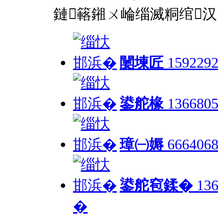
鏈簵鎺ㄨ崘缁滅粡绾汉
闄堜匠
1592292
鍙舵椽
1366805
璋㈠媷
6664068
鍙舵窇鍒�
136
�