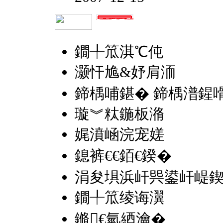
鐗╀笟淇℃伅
灏忓尯&妤肩洏
鍗楀哺鍖� 鍗楀潽鍟
璇︾粏鍦板潃
娓濆崡浣宠嫅
鎴裤€€銆€鍨�
涓夋埧浜屽巺鍙屽崼
鐗╀笟绫诲瀷
鏅€氫綇瀹�