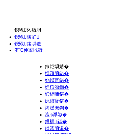
鎴戣涔版埧
鎴戣鍑虹
鎴戣鍑哄敭
淇℃伅鍙戝竷
鎵炬埧婧�
娓濅腑鍖�
姹熷寳鍖�
娌欏潽鍧�
鍗楀哺鍖�
娓濆寳鍖�
涔濋緳鍧�
澶ф浮鍙�
鍖楃鍖�
鎼滀腑浠�