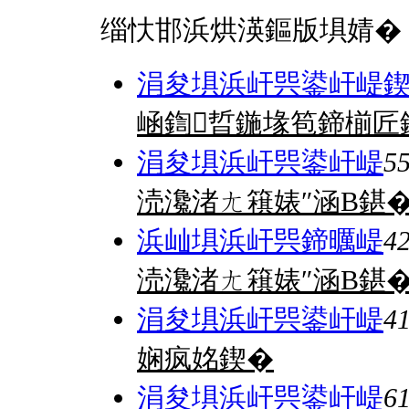
缁忕邯浜烘渶鏂版埧婧�
涓夋埧浜屽巺鍙屽崼
崡鍧晢鍦堟笣鍗椾匠
涓夋埧浜屽巺鍙屽崼
5
涜瀺渚ㄤ簯婊″涵B鍖
浜屾埧浜屽巺鍗曞崼
4
涜瀺渚ㄤ簯婊″涵B鍖
涓夋埧浜屽巺鍙屽崼
4
娴疯姳鍥�
涓夋埧浜屽巺鍙屽崼
6