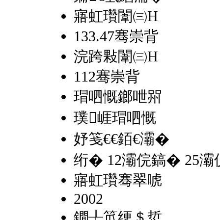
寤虹瓚闈㈢Н
133.47骞崇背
浣跨敤闈㈢Н
112骞崇背
瑁呬慨鎯呭喌
璞崕瑁呬慨
妤笺€€銆€灞�
绗� 12灞俒鎬� 25灞
寤虹瓚骞翠唬
2002
鐗╀笟绠＄悊