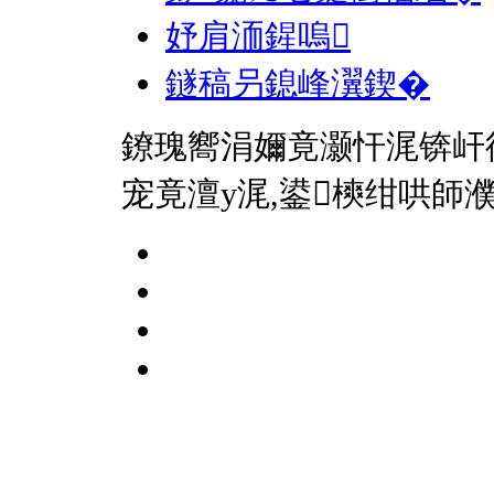
妤肩洏鍟嗚
鐩稿叧鎴峰瀷鍥�
鐐瑰嚮涓嬭竟灏忓浘锛屽
宠竟澶у浘,鍙樉绀哄師