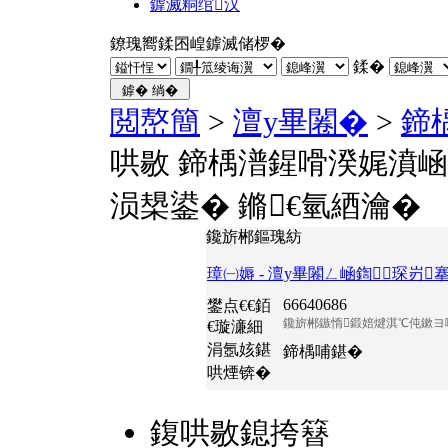
鎼滅粡绾汉
鐐瑰嚮鍒囨崲鎼滅储椤�
鍒�
閲嶅簡
>
澶у畢闂�
>
鍗
哄敭 鍗楀潽鍟嗗湀娓濆
涢槼鍙� 鏅€氫綇瀹�
鑱旂郴鏂瑰紡
璋㈠媷 - 澶у畢闂ㄥ崡鍧琛岃
66640686
鐢点€€銆
鑱旂郴鏃惰鍛婄煡淇℃伅鏉ヨ
€璇濓細
涓氬姟鍖
鍗楀哺鍖�
哄煙锛�
鍑哄敭鎴挎簮