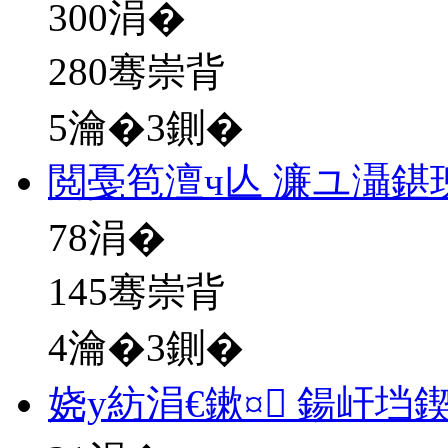
300
涓�
280骞崇背
5瀹�3鍘�
閲戞笣澶ч亾 濂ユ灄鍖
78
涓�
145骞崇背
4瀹�3鍘�
娆у紡涓€鏉¤ 鍚屽垱