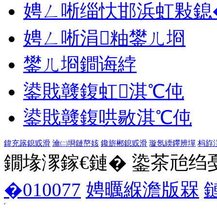
娉ㄥ唽缁忕邯浜虹敤鎴
娉ㄥ唽涓粙鐢ㄦ埛
鐢ㄦ埛鐧诲綍
鍙戝竷鍑虹淇℃伅
鍙戝竷鍑哄敭淇℃伅
鍏充簬鎴戜滑
瀹㈡埛鏈嶅姟
鑱旂郴鎴戜滑
璇氬緛鑻辨墠
杩斿
鐗堟潈鎵€鏈� 鍌茶兘绉戞妧 1
�010077
娉曞緥澹版槑