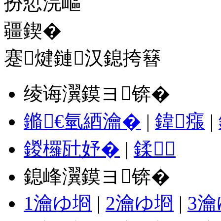
蹇煡鏈汉鎴挎簮
绫诲瀷鏌ヨ锛�
鏅€氫綇瀹�
|
鍏瘬
|
鍐欏瓧妤�
|
鍒
鎴峰瀷鏌ヨ锛�
1瀹ゆ埛
|
2瀹ゆ埛
|
3