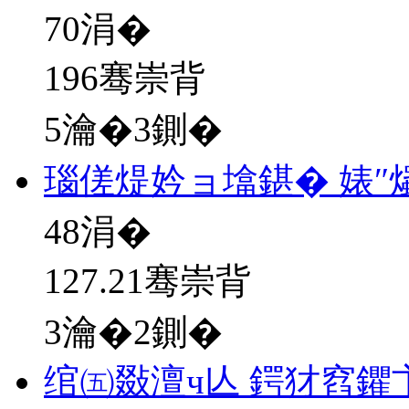
70
涓�
196骞崇背
5瀹�3鍘�
瑙傞煶妗ョ墖鍖� 婊″
48
涓�
127.21骞崇背
3瀹�2鍘�
绾㈤敠澶ч亾 鍔犲窞鑺