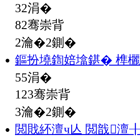
32
涓�
82骞崇背
2瀹�2鍘�
鏂扮墝鍧婄墖鍖� 榫
55
涓�
123骞崇背
3瀹�2鍘�
閲戝紑澶ч亾 閲戠澶