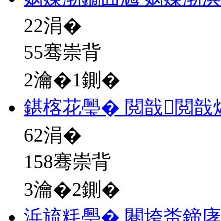
22
涓�
55骞崇背
2瀹�1鍘�
鍖楁花璺� 閲戠閲戠
62
涓�
158骞崇背
3瀹�2鍘�
浜旈粍璺� 闀垮畨鍗