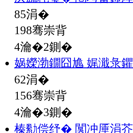
85
涓�
198骞崇背
4瀹�2鍘�
娲嬫渤鐗囧尯 娓濈彔
62
涓�
156骞崇背
4瀹�3鍘�
榛勬偿纾� 闃冲厜涓