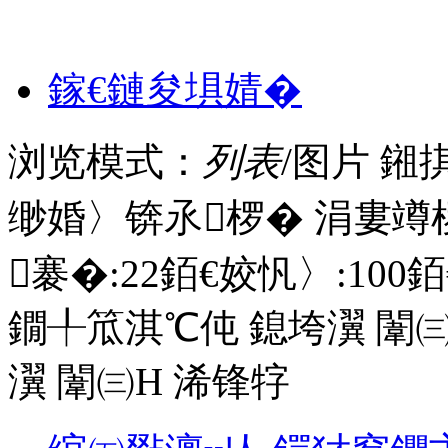
鎵€鏈夋埧婧�
浏览模式：
列表
/图片
鎺
缈婚〉锛氶椤� 涓婁竴
褰�:
22
銆€姣忛〉:
100
銆
鐗╀笟淇℃伅
鎴垮瀷
闈㈢
瀷
闈㈢Н
浠锋牸