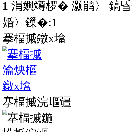
1
涓嬩竴椤� 灏鹃〉 鎬昏
婚〉鏁�:
1
搴楅摵鐓х墖
搴楅摵浣嶇疆