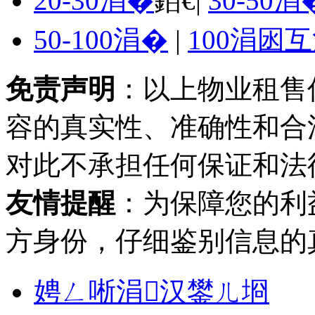
20-30涓�
銆€|
30-50涓
50-100涓�
|
100涓囦
免责声明
：以上物业租售
容的真实性、准确性和合
对此不承担任何保证和法
友情提醒
：为保障您的利
方身份，仔细鉴别信息的
娉ㄥ唽涓汉鐢ㄦ埛