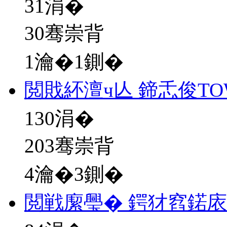
31
涓�
30骞崇背
1瀹�1鍘�
閲戝紑澶ч亾 鍗忎俊T
130
涓�
203骞崇背
4瀹�3鍘�
閲戦緳璺� 鍔犲窞鍩