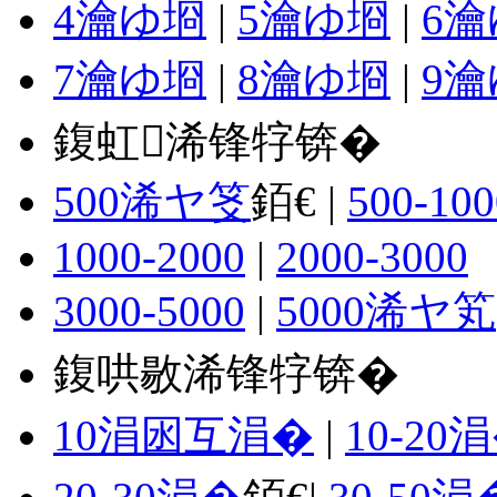
4瀹ゆ埛
|
5瀹ゆ埛
|
6
7瀹ゆ埛
|
8瀹ゆ埛
|
9
鍑虹浠锋牸锛�
500浠ヤ笅
銆€ |
500-100
1000-2000
|
2000-3000
3000-5000
|
5000浠ヤ笂
鍑哄敭浠锋牸锛�
10涓囦互涓�
|
10-20