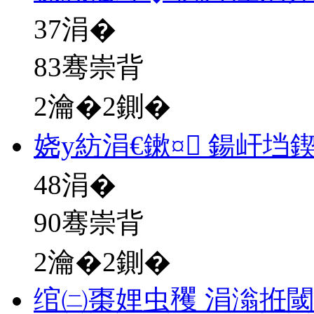
37
涓�
83骞崇背
2瀹�2鍘�
娆у紡涓€鏉¤ 鍚屽垱
48
涓�
90骞崇背
2瀹�2鍘�
绾㈡棗娌虫矡 涓滃拰