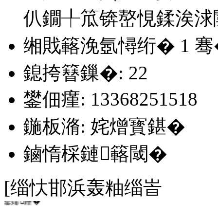
仈鐗╀笟锛嶅悓鍒涘浗
缃戝簵浼氬憳绗�
1
骞
鎴挎簮鏁�: 22
鐢佃瘽: 13368251518
鍦板潃: 姹熷寳鍖�
鏀惰棌鏈簵閾�
[缁忕邯浜轰粙缁峕
鐜嬬鑸�