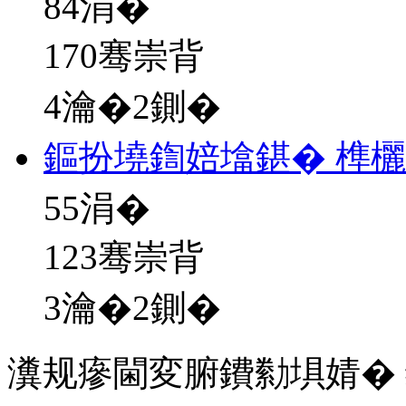
84
涓�
170骞崇背
4瀹�2鍘�
鏂扮墝鍧婄墖鍖� 榫
55
涓�
123骞崇背
3瀹�2鍘�
瀵规瘮閫変腑鐨勬埧婧�