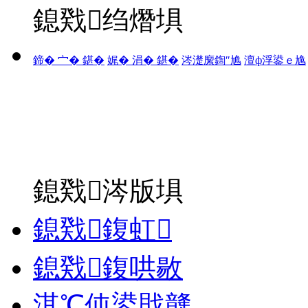
鎴戣绉熸埧
鍗� 宀� 鍖�
娓� 涓� 鍖�
涔濋緳鍧″尯
澶ф浮鍙ｅ尯
鎴戣涔版埧
鎴戣鍑虹
鎴戣鍑哄敭
淇℃伅鍙戝竷