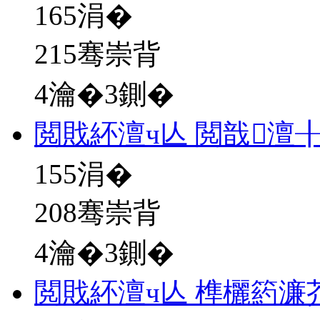
165
涓�
215骞崇背
4瀹�3鍘�
閲戝紑澶ч亾 閲戠澶
155
涓�
208骞崇背
4瀹�3鍘�
閲戝紑澶ч亾 榫欐箹濂