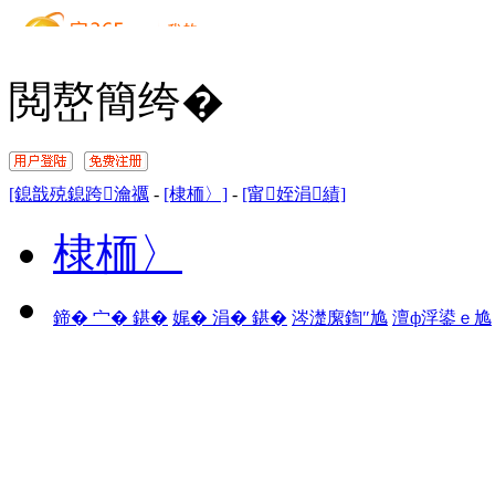
閲嶅簡绔�
[鎴戠殑鎴跨瀹禲
-
[棣栭〉]
-
[甯姪涓績]
棣栭〉
鍗� 宀� 鍖�
娓� 涓� 鍖�
涔濋緳鍧″尯
澶ф浮鍙ｅ尯