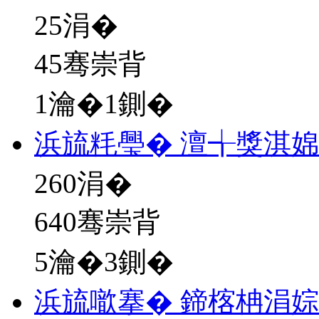
25
涓�
45骞崇背
1瀹�1鍘�
浜旈粍璺� 澶╅獎淇
260
涓�
640骞崇背
5瀹�3鍘�
浜旈噷搴� 鍗楁柟涓