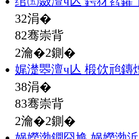
绾㈤敠澶ч亾 鍔犲窞鑺
32
涓�
82骞崇背
2瀹�2鍘�
娓濋瞾澶ч亾 椴佽兘鏄
38
涓�
83骞崇背
2瀹�2鍘�
娲嬫渤鐗囧尯 娲嬫渤