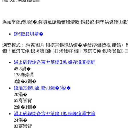
浜屾墜鎴跨鍞�,鍟嗕笟鍦颁骇绉熷敭,鎸夋彮,鎶垫娂璐锋
鍔″畻鏃紝璋掕瘹涓轰綘鏈嶅姟锛屾斁蹇冧竴鍒囨湁鎴戯紒锛
鎵€鏈夋埧婧�
浏览模式：
列表
/图片
鎺掑簭鏂瑰紡锛�
浠锋牸
/鏃堕棿
缈婚〉
鐗╀笟淇℃伅
鎴垮瀷
闈㈢Н
浠锋牸
鐗╀笟淇℃伅
鎴垮瀷
闈㈢
涓よ矾鍥炲叴宸ヤ笟鍥尯 姘存湪闈掑崕
45.8
涓�
138骞崇背
3瀹�2鍘�
鍐滀笟鍥尯 澶у鍩�3鍙�
20
涓�
65骞崇背
2瀹�1鍘�
涓よ矾鍥炲叴宸ヤ笟鍥尯 娴峰痉灞卞簞
24
涓�
83骞崇背