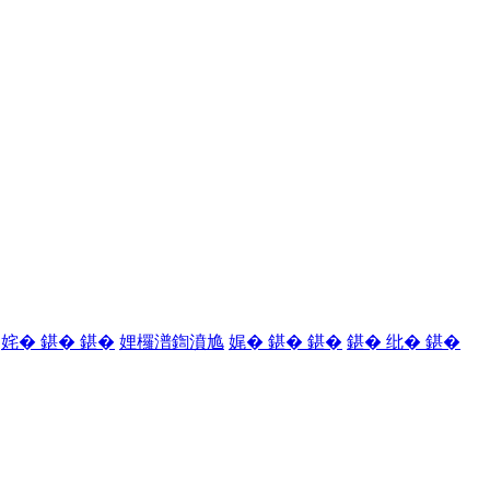
姹� 鍖� 鍖�
娌欏潽鍧濆尯
娓� 鍖� 鍖�
鍖� 纰� 鍖�