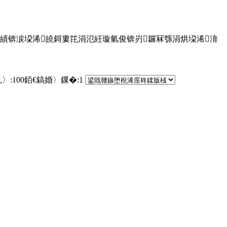
夊績锛涙垜浠皢鎶婁笓涓氾紝璇氫俊锛岃鑼冧綔涓烘垜浠湇
〉:
100
銆€鎬婚〉鏁�:
1