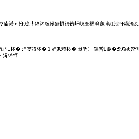
,鏉冭瘉浠ｅ姙,璁╀綘涔板緱鏀惧績锛屽崠寰楃渷蹇冿紝浣忓緱瀹
侊紒锛�
锛氶椤� 涓婁竴椤�
1
涓嬩竴椤� 灏鹃〉 鎬昏褰�:
99
銆€姣忛
Н
浠锋牸