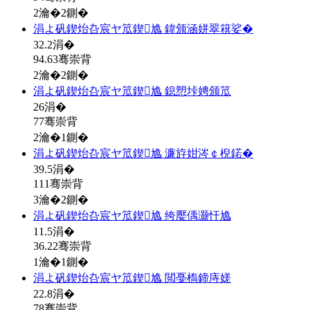
2瀹�2鍘�
涓よ矾鍥炲叴宸ヤ笟鍥尯 鍏颁涵姘翠簯娑�
32.2
涓�
94.63骞崇背
2瀹�2鍘�
涓よ矾鍥炲叴宸ヤ笟鍥尯 鎴愬垰娉颁笟
26
涓�
77骞崇背
2瀹�1鍘�
涓よ矾鍥炲叴宸ヤ笟鍥尯 濂斿姏涔￠棿鍩�
39.5
涓�
111骞崇背
3瀹�2鍘�
涓よ矾鍥炲叴宸ヤ笟鍥尯 绔嬮偊灏忓尯
11.5
涓�
36.22骞崇背
1瀹�1鍘�
涓よ矾鍥炲叴宸ヤ笟鍥尯 閲戞槗鍗庤嫅
22.8
涓�
78骞崇背