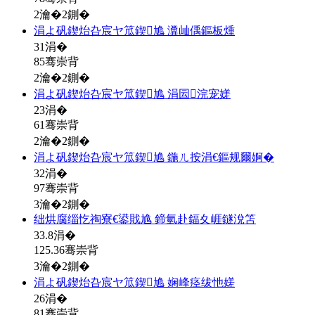
2瀹�2鍘�
涓よ矾鍥炲叴宸ヤ笟鍥尯 瀵屾偊鏂板煄
31
涓�
85骞崇背
2瀹�2鍘�
涓よ矾鍥炲叴宸ヤ笟鍥尯 涓囩浣宠嫅
23
涓�
61骞崇背
2瀹�2鍘�
涓よ矾鍥炲叴宸ヤ笟鍥尯 鍦ㄦ按涓€鏂规爾婀�
32
涓�
97骞崇背
3瀹�2鍘�
绌烘腐缁忔祹寮€鍙戝尯 鍗氫赴鍢夊崕鐩涗笘
33.8
涓�
125.36骞崇背
3瀹�2鍘�
涓よ矾鍥炲叴宸ヤ笟鍥尯 娴峰痉绂忚嫅
26
涓�
81骞崇背