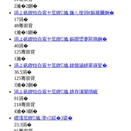
2瀹�2鍘�
涓よ矾鍥炲叴宸ヤ笟鍥尯 鍦ㄦ按涓€鏂规爾婀�
17
涓�
48骞崇背
1瀹�1鍘�
涓よ矾鍥炲叴宸ヤ笟鍥尯 鏂囨澃蹇冩捣婀�
40
涓�
125骞崇背
1瀹�
涓よ矾鍥炲叴宸ヤ笟鍥尯 鍏颁涵姘翠簯娑�
36.5
涓�
125骞崇背
3瀹�2鍘�
涓よ矾鍥炲叴宸ヤ笟鍥尯 姘存湪闈掑崕
91
涓�
218骞崇背
4瀹�3鍘�
鍐滀笟鍥尯 澶у鍩�3鍙�
23.3
涓�
91骞崇背