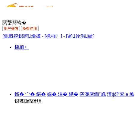
閲嶅簡绔�
[鎴戠殑鎴跨瀹禲
-
[棣栭〉]
-
[甯姪涓績]
棣栭〉
鍗� 宀� 鍖�
娓� 涓� 鍖�
涔濋緳鍧″尯
澶ф浮鍙ｅ尯
鎴戣绉熸埧