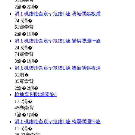
2瀹�2鍘�
涓よ矾鍥炲叴宸ヤ笟鍥尯 瀵屾偊鏂板煄
24.5
涓�
61骞崇背
2瀹�1鍘�
涓よ矾鍥炲叴宸ヤ笟鍥尯 鑾烘瓕灏忓尯
24.5
涓�
74骞崇背
3瀹�1鍘�
涓よ矾鍥炲叴宸ヤ笟鍥尯 瀵屾偊鏂板煄
31
涓�
85骞崇背
2瀹�2鍘�
楦抽腐 閲戝煄閾舵ń
17.2
涓�
45骞崇背
1瀹�1鍘�
涓よ矾鍥炲叴宸ヤ笟鍥尯 绔嬮偊灏忓尯
11.5
涓�
36.22骞崇背