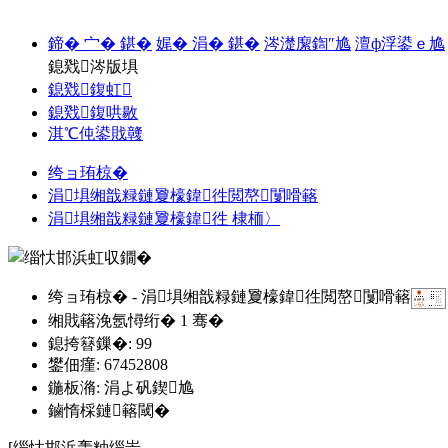
鍗� 宀� 鍖�
娓� 涓� 鍖�
涔濋緳鍧″尯
澶ф浮鍙ｅ尯
鎴戣涔版埧
鎴戣鍑虹
鎴戣鍑哄敭
淇℃伅鍙戝竷
绔ョ珛椋�
涓埧缃戠粶鏈夐檺鍏徃閲嶅闅嗗簵
涓埧缃戠粶鏈夐檺鍏徃 棣栭〉
绔ョ珛椋� - 涓埧缃戠粶鏈夐檺鍏徃閲嶅闅嗗簵
缃戝簵浼氬憳绗�
1
骞�
鎴挎簮鏁�: 99
鐢佃瘽: 67452808
鍦板潃: 涓よ矾鍥尯
鏀惰棌鏈簵閾�
[缁忕邯浜轰粙缁峕