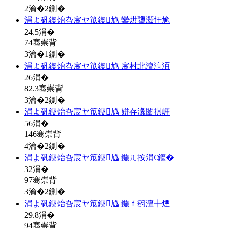
2瀹�2鍘�
涓よ矾鍥炲叴宸ヤ笟鍥尯 鑾烘瓕灏忓尯
24.5
涓�
74骞崇背
3瀹�1鍘�
涓よ矾鍥炲叴宸ヤ笟鍥尯 宸村北澶滈洦
26
涓�
82.3骞崇背
3瀹�2鍘�
涓よ矾鍥炲叴宸ヤ笟鍥尯 姘存湪闈掑崕
56
涓�
146骞崇背
4瀹�2鍘�
涓よ矾鍥炲叴宸ヤ笟鍥尯 鍦ㄦ按涓€鏂�
32
涓�
97骞崇背
3瀹�2鍘�
涓よ矾鍥炲叴宸ヤ笟鍥尯 鍦ｆ箹澶╁煙
29.8
涓�
94骞崇背