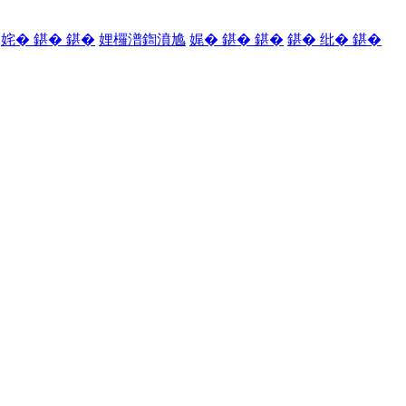
姹� 鍖� 鍖�
娌欏潽鍧濆尯
娓� 鍖� 鍖�
鍖� 纰� 鍖�