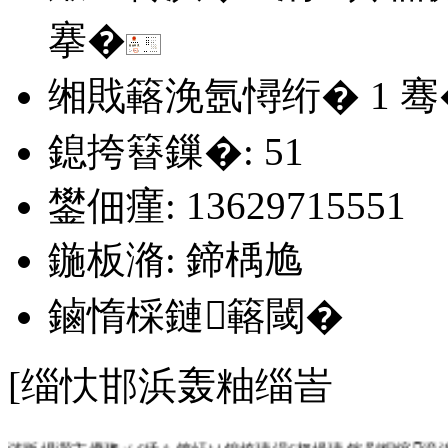
搴�
缃戝簵浼氬憳绗�
1
骞
鎴挎簮鏁�: 51
鐢佃瘽: 13629715551
鍦板潃: 鍗楀尯
鏀惰棌鏈簵閾�
[缁忕邯浜轰粙缁峕
涔版埧灏卞儚璁ㄨ€佸﹩锛屽ソ鎴垮瓙涓€杈堝瓙.鎵剧粡绾渷