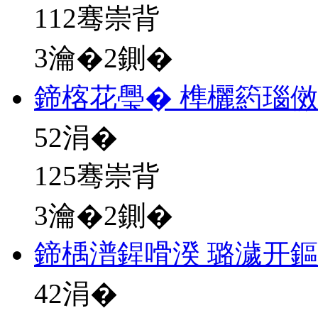
112骞崇背
3瀹�2鍘�
鍗楁花璺� 榫欐箹瑙
52
涓�
125骞崇背
3瀹�2鍘�
鍗楀潽鍟嗗湀 璐濊开
42
涓�