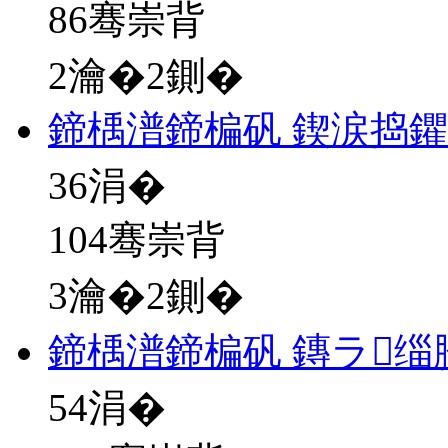
86骞崇背
2瀹�2鍘�
鍗楀潽鍗楄矾 鍥涙捣
36
涓�
104骞崇背
3瀹�2鍘�
鍗楀潽鍗楄矾 鏄ラ缁
54
涓�