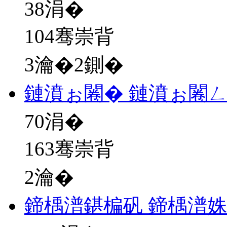
38
涓�
104骞崇背
3瀹�2鍘�
鏈濆ぉ闂� 鏈濆ぉ闂
70
涓�
163骞崇背
2瀹�
鍗楀潽鍖楄矾 鍗楀潽姝