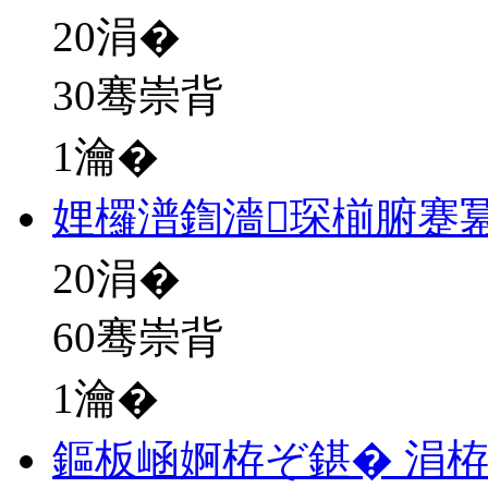
20
涓�
30骞崇背
1瀹�
娌欏潽鍧濇琛椾腑蹇
20
涓�
60骞崇背
1瀹�
鏂板崡婀栫ぞ鍖� 涓