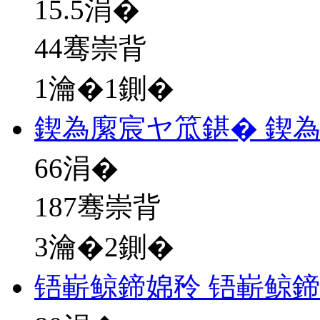
15.5
涓�
44骞崇背
1瀹�1鍘�
鍥為緳宸ヤ笟鍖� 鍥
66
涓�
187骞崇背
3瀹�2鍘�
铻嶄鲸鍗婂矝 铻嶄鲸