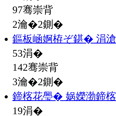
97骞崇背
2瀹�2鍘�
鏂板崡婀栫ぞ鍖� 涓
53
涓�
142骞崇背
3瀹�2鍘�
鍗楁花璺� 娲嬫渤鍗
19
涓�