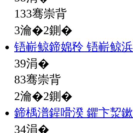
133骞崇背
3瀹�2鍘�
铻嶄鲸鍗婂矝 铻嶄鲸
39
涓�
83骞崇背
2瀹�2鍘�
鍗楀潽鍟嗗湀 鑺卞洯
34
涓�