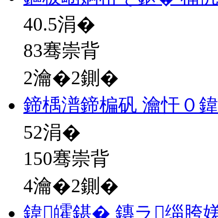
40.5
涓�
83骞崇背
2瀹�2鍘�
鍗楀潽鍗楄矾 瀹忓０鍏
52
涓�
150骞崇背
4瀹�2鍘�
鍏皬鍖� 鏄ラ缁胯