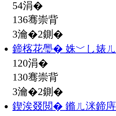
54
涓�
136骞崇背
3瀹�2鍘�
鍗楁花璺� 姝﹀し婊
120
涓�
130骞崇背
3瀹�2鍘�
鍥涘叕閲� 鏅ㄦ洣鍗