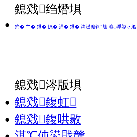
鎴戣绉熸埧
鍗� 宀� 鍖�
娓� 涓� 鍖�
涔濋緳鍧″尯
澶ф浮鍙ｅ尯
鎴戣涔版埧
鎴戣鍑虹
鎴戣鍑哄敭
淇℃伅鍙戝竷