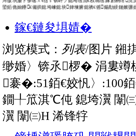
埅銆佹姢鑸€備拱鎴垮崠鎴块鍏堜腑鎴裤€傜鍚勪綅鏈嬪弸
鎵€鏈夋埧婧�
浏览模式：
列表
/图片
鎺
缈婚〉锛氶椤� 涓婁竴
褰�:
51
銆€姣忛〉:
100
銆
鐗╀笟淇℃伅
鎴垮瀷
闈㈢
瀷
闈㈢Н
浠锋牸