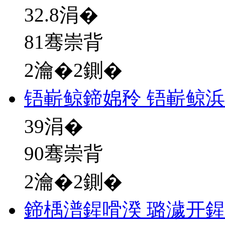
32.8
涓�
81骞崇背
2瀹�2鍘�
铻嶄鲸鍗婂矝 铻嶄鲸
39
涓�
90骞崇背
2瀹�2鍘�
鍗楀潽鍟嗗湀 璐濊开