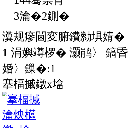
3瀹�2鍘�
瀵规瘮閫変腑鐨勬埧婧�
1
涓嬩竴椤� 灏鹃〉 鎬昏
婚〉鏁�:
1
搴楅摵鐓х墖