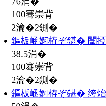
76
涓�
100骞崇背
2瀹�2鍘�
鏂板崡婀栫ぞ鍖� 闈
38.5
涓�
100骞崇背
2瀹�2鍘�
鏂板崡婀栫ぞ鍖� 绔