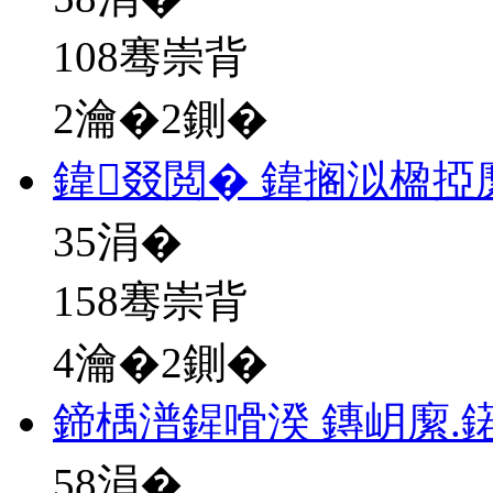
108骞崇背
2瀹�2鍘�
鍏叕閲� 鍏搁泤楹掗
35
涓�
158骞崇背
4瀹�2鍘�
鍗楀潽鍟嗗湀 鏄岄緳.
58
涓�