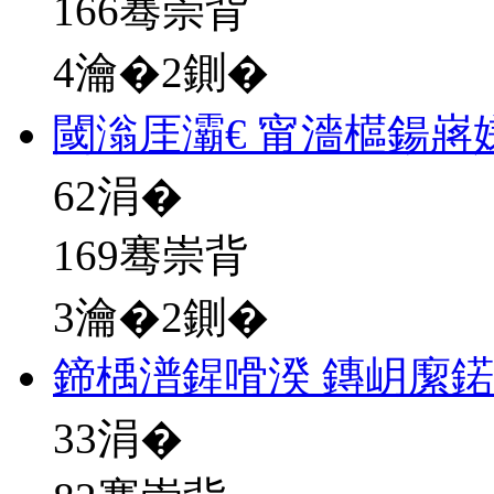
166骞崇背
4瀹�2鍘�
閾滃厓灞€ 甯濇櫙鍚嶈
62
涓�
169骞崇背
3瀹�2鍘�
鍗楀潽鍟嗗湀 鏄岄緳
33
涓�