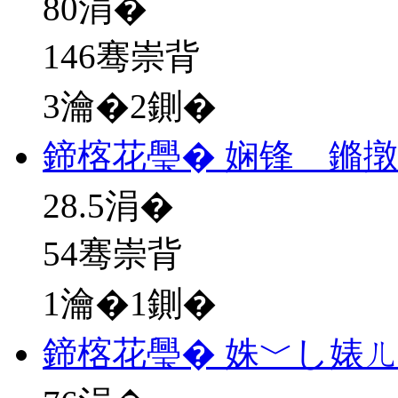
80
涓�
146骞崇背
3瀹�2鍘�
鍗楁花璺� 娴锋 鏅
28.5
涓�
54骞崇背
1瀹�1鍘�
鍗楁花璺� 姝﹀し婊