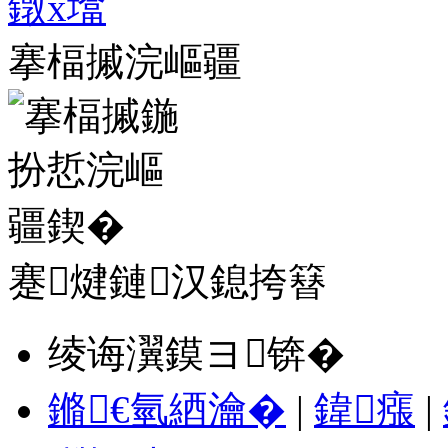
搴楅摵浣嶇疆
蹇煡鏈汉鎴挎簮
绫诲瀷鏌ヨ锛�
鏅€氫綇瀹�
|
鍏瘬
|