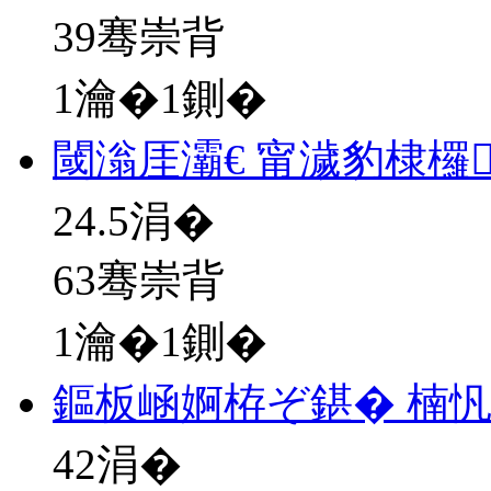
39骞崇背
1瀹�1鍘�
閾滃厓灞€ 甯濊豹棣欏
24.5
涓�
63骞崇背
1瀹�1鍘�
鏂板崡婀栫ぞ鍖� 楠忛
42
涓�