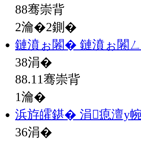
88骞崇背
2瀹�2鍘�
鏈濆ぉ闂� 鏈濆ぉ闂
38
涓�
88.11骞崇背
1瀹�
浜斿皬鍖� 涓瘜澶у
36
涓�