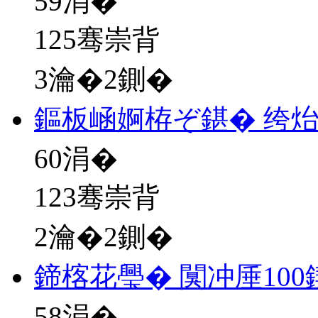
59
涓�
125骞崇背
3瀹�2鍘�
鏂板崡婀栫ぞ鍖� 绔
60
涓�
123骞崇背
2瀹�2鍘�
鍗楁花璺� 闃冲厜10
58
涓�