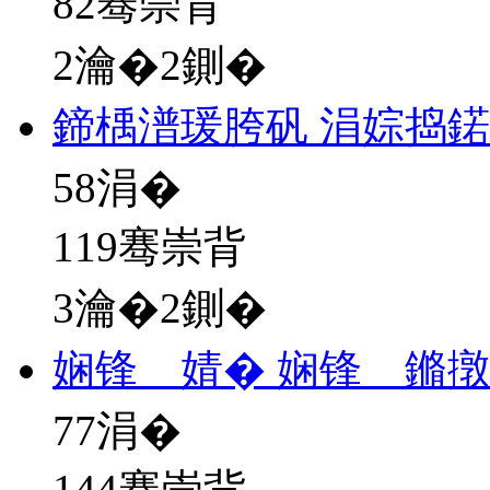
82骞崇背
2瀹�2鍘�
鍗楀潽瑗胯矾 涓婃捣
58
涓�
119骞崇背
3瀹�2鍘�
娴锋 婧� 娴锋 鏅
77
涓�
144骞崇背