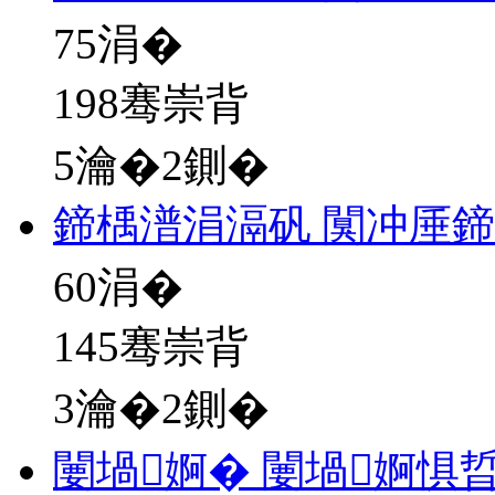
75
涓�
198骞崇背
5瀹�2鍘�
鍗楀潽涓滆矾 闃冲厜
60
涓�
145骞崇背
3瀹�2鍘�
闄堝婀� 闄堝婀惧