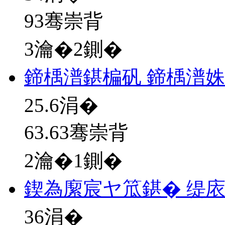
93骞崇背
3瀹�2鍘�
鍗楀潽鍖楄矾 鍗楀潽姝
25.6
涓�
63.63骞崇背
2瀹�1鍘�
鍥為緳宸ヤ笟鍖� 缇
36
涓�