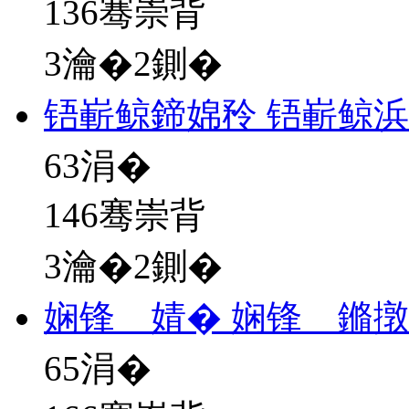
136骞崇背
3瀹�2鍘�
铻嶄鲸鍗婂矝 铻嶄鲸
63
涓�
146骞崇背
3瀹�2鍘�
娴锋 婧� 娴锋 鏅
65
涓�