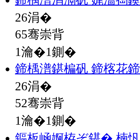
26
涓�
65骞崇背
1瀹�1鍘�
鍗楀潽鍖楄矾 鍗楁花
26
涓�
52骞崇背
1瀹�1鍘�
鏂板崡婀栫ぞ鍖� 楠忛