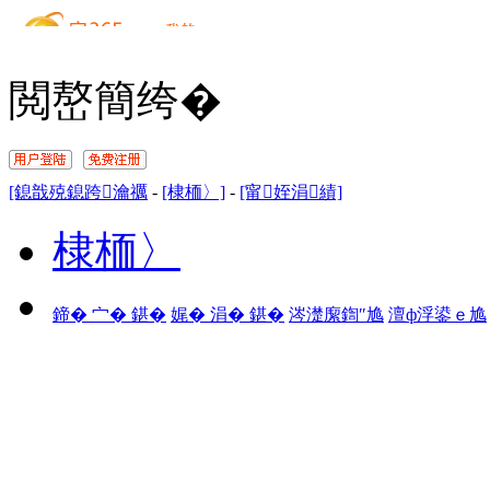
閲嶅簡绔�
[鎴戠殑鎴跨瀹禲
-
[棣栭〉]
-
[甯姪涓績]
棣栭〉
鍗� 宀� 鍖�
娓� 涓� 鍖�
涔濋緳鍧″尯
澶ф浮鍙ｅ尯