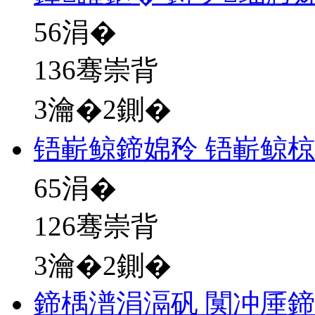
56
涓�
136骞崇背
3瀹�2鍘�
铻嶄鲸鍗婂矝 铻嶄鲸
65
涓�
126骞崇背
3瀹�2鍘�
鍗楀潽涓滆矾 闃冲厜