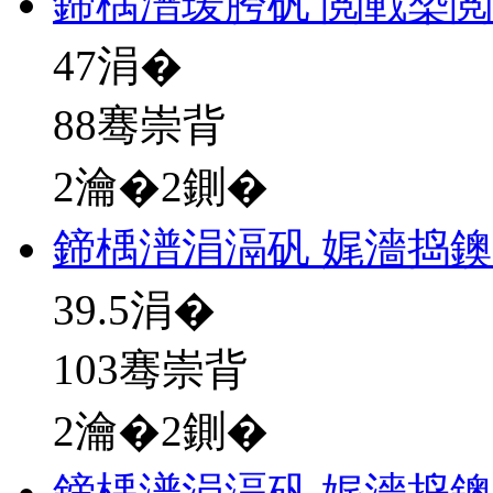
鍗楀潽瑗胯矾 閲戦槼
47
涓�
88骞崇背
2瀹�2鍘�
鍗楀潽涓滆矾 娓濇捣
39.5
涓�
103骞崇背
2瀹�2鍘�
鍗楀潽涓滆矾 娓濇捣