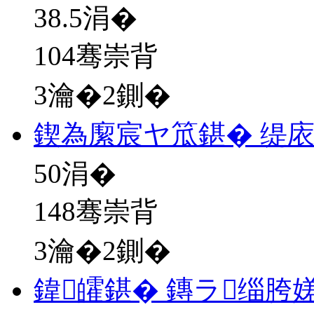
38.5
涓�
104骞崇背
3瀹�2鍘�
鍥為緳宸ヤ笟鍖� 缇
50
涓�
148骞崇背
3瀹�2鍘�
鍏皬鍖� 鏄ラ缁胯