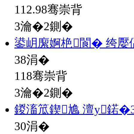
112.98骞崇背
3瀹�2鍘�
鍙岄緳婀栬閬� 绔
38
涓�
118骞崇背
3瀹�2鍘�
鍐滀笟鍥尯 澶у鍩�
30
涓�