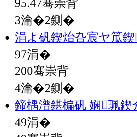
95.47骞崇背
3瀹�2鍘�
涓よ矾鍥炲叴宸ヤ笟鍥
97
涓�
200骞崇背
4瀹�2鍘�
鍗楀潽鍖楄矾 娴珮
49
涓�