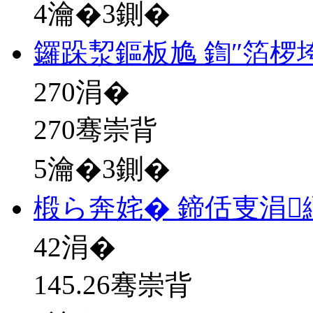
4瀹�3鍘�
鑼跺洯鏂板尯 鍧″箔椤
270
涓�
270骞崇背
5瀹�3鍘�
椴ら奔姹� 鍗佸叓涓
42
涓�
145.26骞崇背