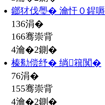
鎯犲伐璺� 瀹忓０鍟
136
涓�
166骞崇背
4瀹�2鍘�
榛勬偿纾� 绱簯闃�
76
涓�
155骞崇背
4瀹�2鍘�