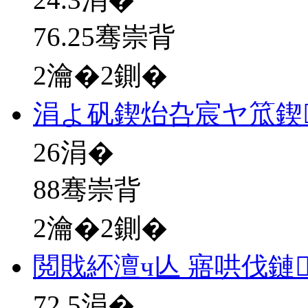
76.25骞崇背
2瀹�2鍘�
涓よ矾鍥炲叴宸ヤ笟鍥
26
涓�
88骞崇背
2瀹�2鍘�
閲戝紑澶ч亾 寤哄伐鏈
72.5
涓�