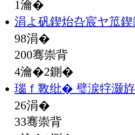
1瀹�
涓よ矾鍥炲叴宸ヤ笟鍥
98
涓�
200骞崇背
4瀹�2鍘�
瑙ｆ斁纰� 璧涙牸灏
26
涓�
33骞崇背