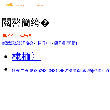
閲嶅簡绔�
[鎴戠殑鎴跨瀹禲
-
[棣栭〉]
-
[甯姪涓績]
棣栭〉
鍗� 宀� 鍖�
娓� 涓� 鍖�
涔濋緳鍧″尯
澶ф浮鍙ｅ尯