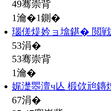
49骞崇背
1瀹�1鍘�
瑙傞煶妗ョ墖鍖� 閲
53
涓�
53骞崇背
1瀹�
娓濋瞾澶ч亾 椴佽兘鏄
67
涓�