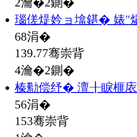
2瀹�2鍘�
瑙傞煶妗ョ墖鍖� 婊″
68
涓�
139.77骞崇背
4瀹�2鍘�
榛勬偿纾� 澶╂睙榧
56
涓�
153骞崇背