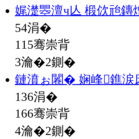
娓濋瞾澶ч亾 椴佽兘鏄
54
涓�
115骞崇背
3瀹�2鍘�
鏈濆ぉ闂� 娴峰鐎涙
136
涓�
166骞崇背
4瀹�2鍘�