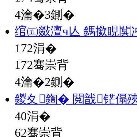
4瀹�3鍘�
绾㈤敠澶ч亾 鎷撳睍闃
172
涓�
172骞崇背
4瀹�2鍘�
鍐夊鍧� 閲戠铓傝殎
40
涓�
62骞崇背