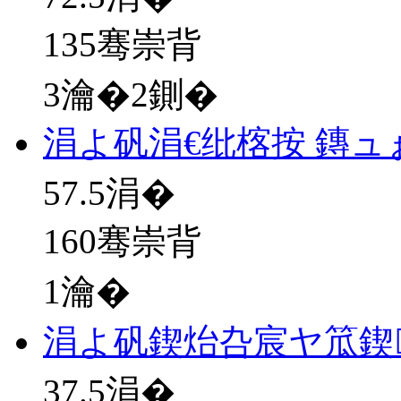
135骞崇背
3瀹�2鍘�
涓よ矾涓€纰楁按 鏄ュ
57.5
涓�
160骞崇背
1瀹�
涓よ矾鍥炲叴宸ヤ笟鍥
37.5
涓�