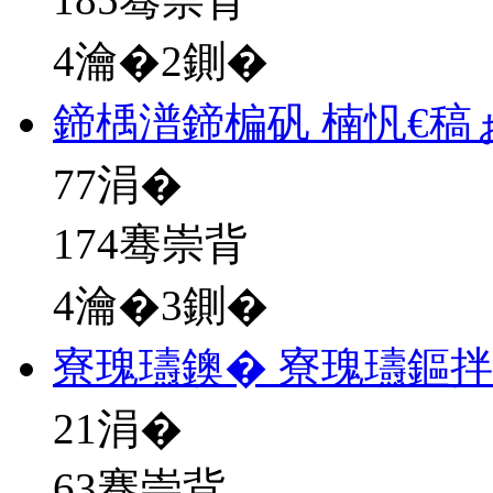
4瀹�2鍘�
鍗楀潽鍗楄矾 楠忛€稿
77
涓�
174骞崇背
4瀹�3鍘�
寮瑰瓙鐭� 寮瑰瓙鏂拌
21
涓�
63骞崇背