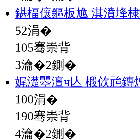
鍖楅儴鏂板尯 淇濆埄棣
52
涓�
105骞崇背
3瀹�2鍘�
娓濋瞾澶ч亾 椴佽兘鏄
100
涓�
190骞崇背
4瀹�2鍘�