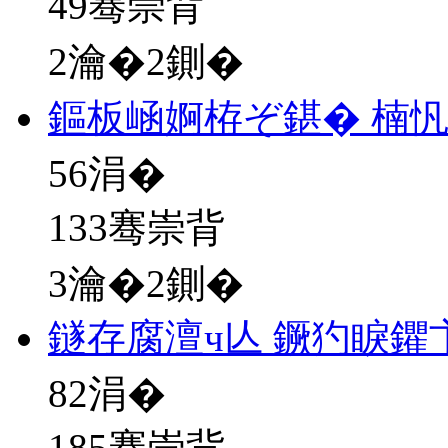
49骞崇背
2瀹�2鍘�
鏂板崡婀栫ぞ鍖� 楠忛
56
涓�
133骞崇背
3瀹�2鍘�
鐩存腐澶ч亾 鐝犳睙鑺
82
涓�
185骞崇背