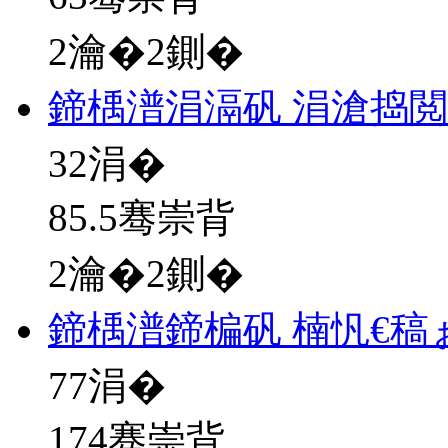
2瀹�2鍘�
鍗楀潽涓滆矾 涓滄捣閲
32
涓�
85.5骞崇背
2瀹�2鍘�
鍗楀潽鍗楄矾 楠忛€稿
77
涓�
174骞崇背