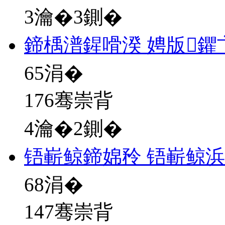
3瀹�3鍘�
鍗楀潽鍟嗗湀 娉版鑺
65
涓�
176骞崇背
4瀹�2鍘�
铻嶄鲸鍗婂矝 铻嶄鲸
68
涓�
147骞崇背