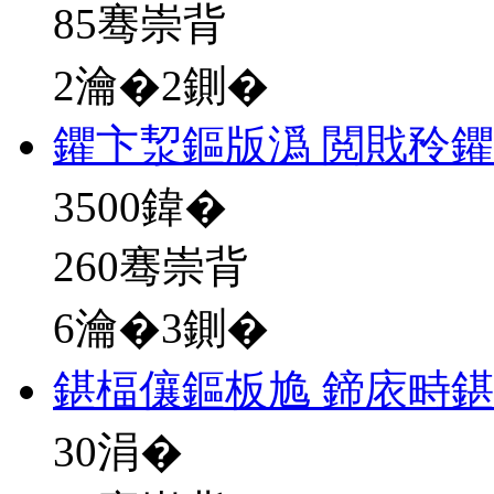
85骞崇背
2瀹�2鍘�
鑺卞洯鏂版潙 閲戝矝
3500
鍏�
260骞崇背
6瀹�3鍘�
鍖楅儴鏂板尯 鍗庡畤鍖
30
涓�