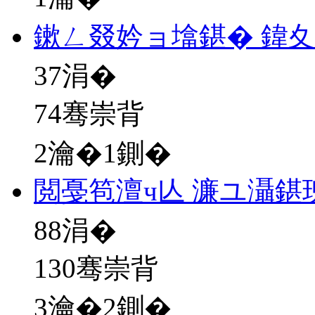
鏉ㄥ叕妗ョ墖鍖� 鍏
37
涓�
74骞崇背
2瀹�1鍘�
閲戞笣澶ч亾 濂ユ灄鍖
88
涓�
130骞崇背
3瀹�2鍘�