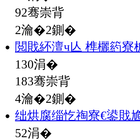
92骞崇背
2瀹�2鍘�
閲戝紑澶ч亾 榫欐箹寮
130
涓�
183骞崇背
4瀹�2鍘�
绌烘腐缁忔祹寮€鍙戝尯
52
涓�