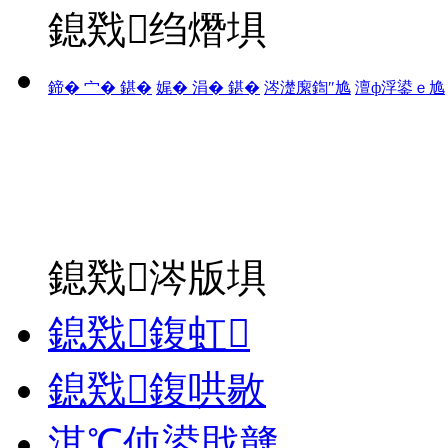
鎴戣绉熸埧
鍗� 宀� 鍖�
娓� 涓� 鍖�
涔濋緳鍧″尯
澶ф浮鍙ｅ尯
鎴戣涔版埧
鎴戣鍑虹
鎴戣鍑哄敭
淇℃伅鍙戝竷