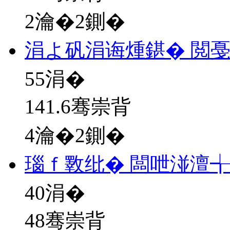
2瀹�2鍘�
涓よ矾涓诲煄鍖� 閲
55
涓�
141.6骞崇背
4瀹�2鍘�
瑙ｆ斁纰� 闆呭湴澶
40
涓�
48骞崇背