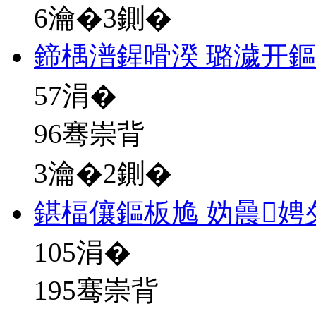
6瀹�3鍘�
鍗楀潽鍟嗗湀 璐濊开
57
涓�
96骞崇背
3瀹�2鍘�
鍖楅儴鏂板尯 妫曟
105
涓�
195骞崇背