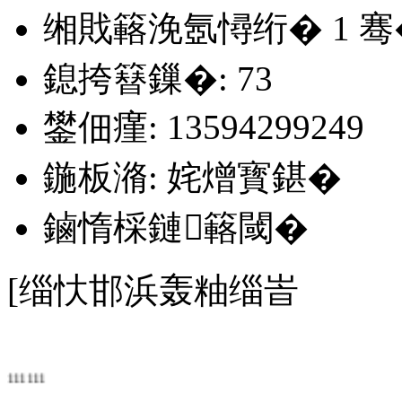
缃戝簵浼氬憳绗�
1
骞
鎴挎簮鏁�: 73
鐢佃瘽: 13594299249
鍦板潃: 姹熷寳鍖�
鏀惰棌鏈簵閾�
[缁忕邯浜轰粙缁峕
111111