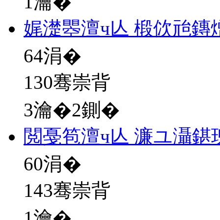
1瀹�
娓濋瞾澶ч亾 椴佽兘鏄
64
涓�
130骞崇背
3瀹�2鍘�
閲戞笣澶ч亾 濂ユ灄鍖
60
涓�
143骞崇背
1瀹�