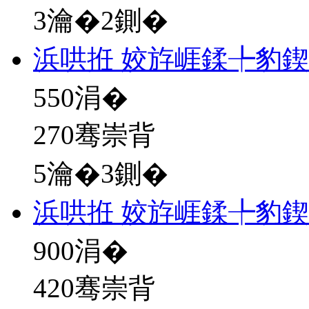
3瀹�2鍘�
浜哄拰 姣斿崕鍒╄豹
550
涓�
270骞崇背
5瀹�3鍘�
浜哄拰 姣斿崕鍒╄豹
900
涓�
420骞崇背