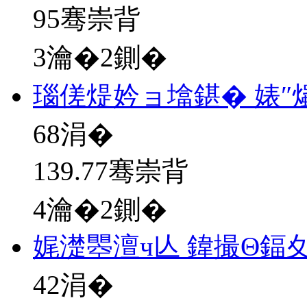
95骞崇背
3瀹�2鍘�
瑙傞煶妗ョ墖鍖� 婊″
68
涓�
139.77骞崇背
4瀹�2鍘�
娓濋瞾澶ч亾 鍏撮Θ鍢
42
涓�