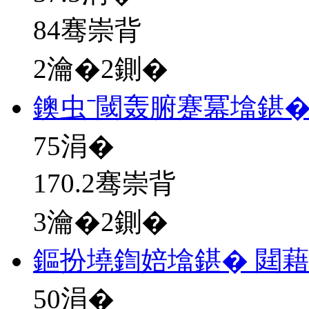
84骞崇背
2瀹�2鍘�
鐭虫ˉ閾轰腑蹇冪墖鍖�
75
涓�
170.2骞崇背
3瀹�2鍘�
鏂扮墝鍧婄墖鍖� 閮
50
涓�