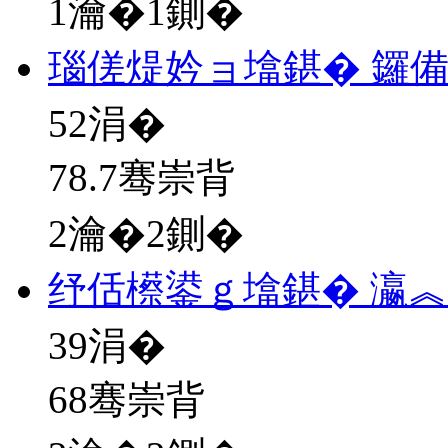
1瀹�1鍘�
瑙傞煶妗ョ墖鍖� 鑼
52
涓�
78.7骞崇背
2瀹�2鍘�
纾佸櫒鍙ｇ墖鍖� 瀛
39
涓�
68骞崇背