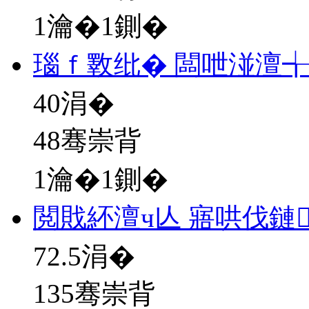
1瀹�1鍘�
瑙ｆ斁纰� 闆呭湴澶
40
涓�
48骞崇背
1瀹�1鍘�
閲戝紑澶ч亾 寤哄伐鏈
72.5
涓�
135骞崇背