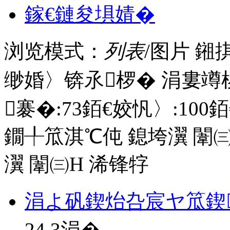
鎵€鏈夋埧婧�
浏览模式：
列表
/图片
鎺
缈婚〉锛氶椤� 涓婁竴
褰�:
73
銆€姣忛〉:
100
銆
鐗╀笟淇℃伅
鎴垮瀷
闈㈢
瀷
闈㈢Н
浠锋牸
涓よ矾鍥炲叴宸ヤ笟鍥
24.3
涓�