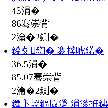
43
涓�
86骞崇背
2瀹�2鍘�
鍐夊鍧� 褰撲唬鍩�
36.5
涓�
85.07骞崇背
2瀹�2鍘�
鑺卞洯鏂版潙 涓滃拰