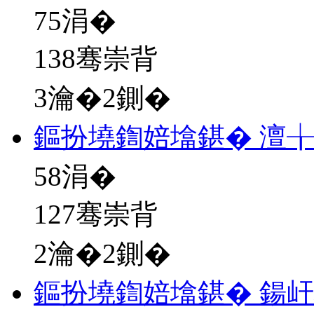
75
涓�
138骞崇背
3瀹�2鍘�
鏂扮墝鍧婄墖鍖� 澶
58
涓�
127骞崇背
2瀹�2鍘�
鏂扮墝鍧婄墖鍖� 鍚