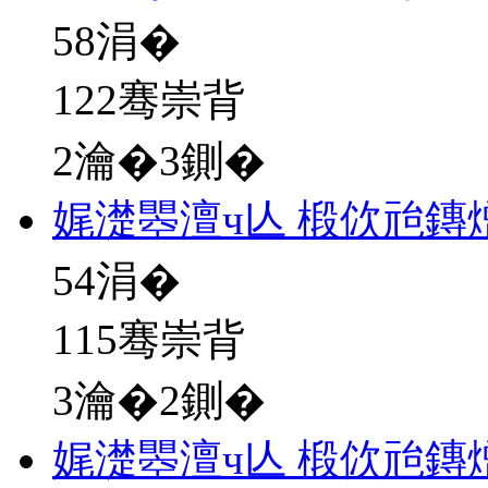
58
涓�
122骞崇背
2瀹�3鍘�
娓濋瞾澶ч亾 椴佽兘鏄
54
涓�
115骞崇背
3瀹�2鍘�
娓濋瞾澶ч亾 椴佽兘鏄