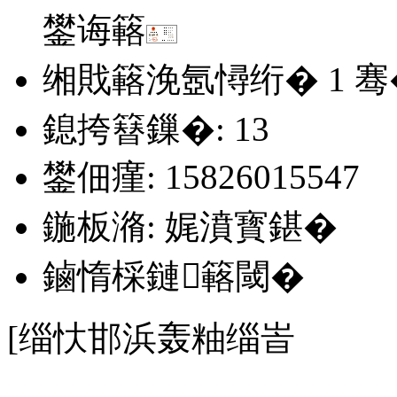
鐢诲簵
缃戝簵浼氬憳绗�
1
骞
鎴挎簮鏁�: 13
鐢佃瘽: 15826015547
鍦板潃: 娓濆寳鍖�
鏀惰棌鏈簵閾�
[缁忕邯浜轰粙缁峕