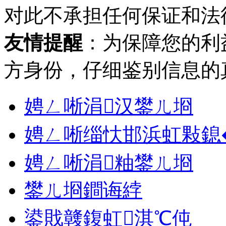
对此不承担任何保证和法
友情提醒
：为保障您的利
方身份，仔细鉴别信息的
娉ㄥ唽涓汉鐢ㄦ埛
娉ㄥ唽缁忕邯浜虹敤鎴
娉ㄥ唽涓粙鐢ㄦ埛
鐢ㄦ埛鐧诲綍
鍙戝竷鍑虹淇℃伅