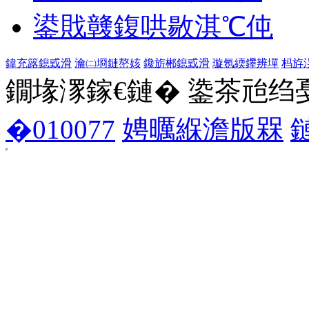
鍙戝竷鍑哄敭淇℃伅
鍏充簬鎴戜滑
瀹㈡埛鏈嶅姟
鑱旂郴鎴戜滑
璇氬緛鑻辨墠
杩斿
鐗堟潈鎵€鏈� 鍌茶兘绉戞妧 1
�010077
娉曞緥澹版槑