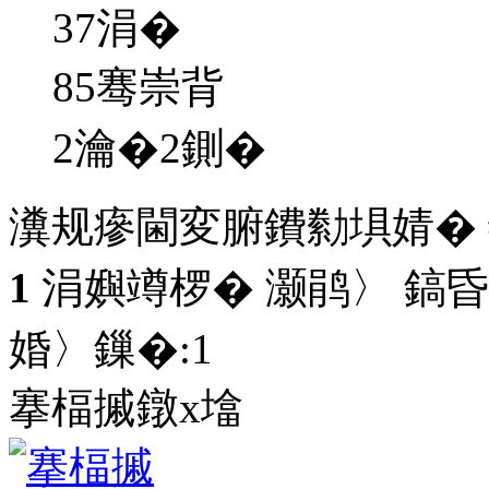
37
涓�
85骞崇背
2瀹�2鍘�
瀵规瘮閫変腑鐨勬埧婧�
1
涓嬩竴椤� 灏鹃〉 鎬昏
婚〉鏁�:
1
搴楅摵鐓х墖