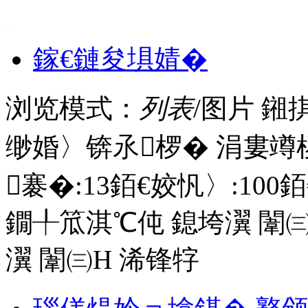
1
鎵€鏈夋埧婧�
浏览模式：
列表
/图片
鎺
缈婚〉锛氶椤� 涓婁竴
褰�:
13
銆€姣忛〉:
100
銆
鐗╀笟淇℃伅
鎴垮瀷
闈㈢
瀷
闈㈢Н
浠锋牸