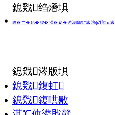
鎴戣绉熸埧
鍗� 宀� 鍖�
娓� 涓� 鍖�
涔濋緳鍧″尯
澶ф浮鍙ｅ尯
鎴戣涔版埧
鎴戣鍑虹
鎴戣鍑哄敭
淇℃伅鍙戝竷