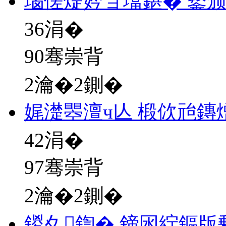
瑙傞煶妗ョ墖鍖� 鐜
36
涓�
90骞崇背
2瀹�2鍘�
娓濋瞾澶ч亾 椴佽兘鏄
42
涓�
97骞崇背
2瀹�2鍘�
鍐夊鍧� 鍗囦紵鏂版