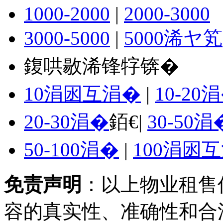
1000-2000
|
2000-3000
3000-5000
|
5000浠ヤ笂
鍑哄敭浠锋牸锛�
10涓囦互涓�
|
10-20
20-30涓�
銆€|
30-50涓
50-100涓�
|
100涓囦
免责声明
：以上物业租售
容的真实性、准确性和合