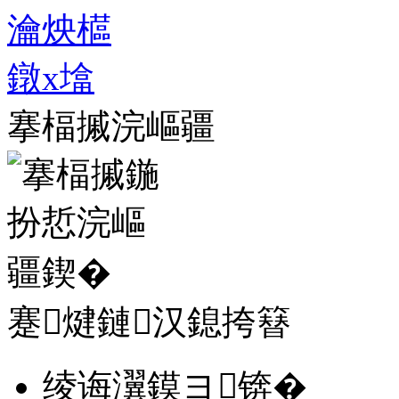
搴楅摵浣嶇疆
蹇煡鏈汉鎴挎簮
绫诲瀷鏌ヨ锛�