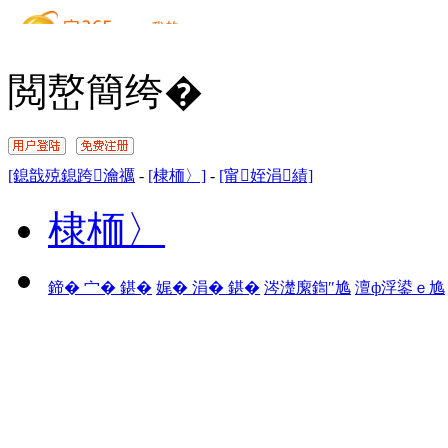
閲嶅簡绔�
[鎴戠殑鎴跨瀹禲
-
[棣栭〉]
-
[甯姪涓績]
棣栭〉
鍗� 宀� 鍖�
娓� 涓� 鍖�
涔濋緳鍧″尯
澶ф浮鍙ｅ尯