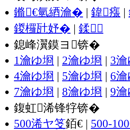
鏅€氫綇瀹�
|
鍏瘬
|
鍐欏瓧妤�
|
鍒
鎴峰瀷鏌ヨ锛�
1瀹ゆ埛
|
2瀹ゆ埛
|
3
4瀹ゆ埛
|
5瀹ゆ埛
|
6
7瀹ゆ埛
|
8瀹ゆ埛
|
9
鍑虹浠锋牸锛�
500浠ヤ笅
銆€ |
500-100