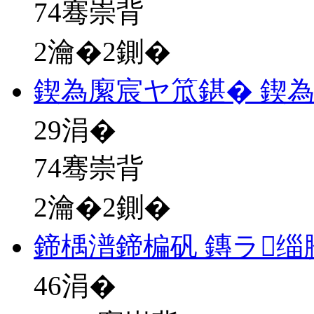
74骞崇背
2瀹�2鍘�
鍥為緳宸ヤ笟鍖� 鍥
29
涓�
74骞崇背
2瀹�2鍘�
鍗楀潽鍗楄矾 鏄ラ缁
46
涓�