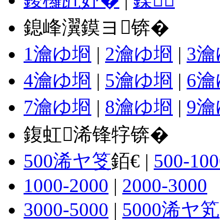
鎴峰瀷鏌ヨ锛�
1瀹ゆ埛
|
2瀹ゆ埛
|
3
4瀹ゆ埛
|
5瀹ゆ埛
|
6
7瀹ゆ埛
|
8瀹ゆ埛
|
9
鍑虹浠锋牸锛�
500浠ヤ笅
銆€ |
500-100
1000-2000
|
2000-3000
3000-5000
|
5000浠ヤ笂