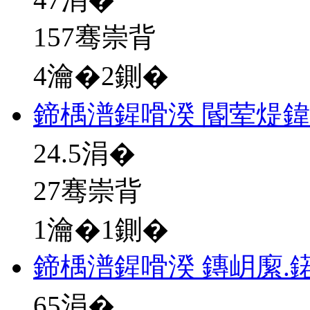
157骞崇背
4瀹�2鍘�
鍗楀潽鍟嗗湀 閽荤煶鍏
24.5
涓�
27骞崇背
1瀹�1鍘�
鍗楀潽鍟嗗湀 鏄岄緳.
65
涓�