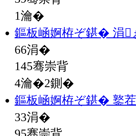
1瀹�
鏂板崡婀栫ぞ鍖� 涓
66
涓�
145骞崇背
4瀹�2鍘�
鏂板崡婀栫ぞ鍖� 鐜
33
涓�
95骞崇背