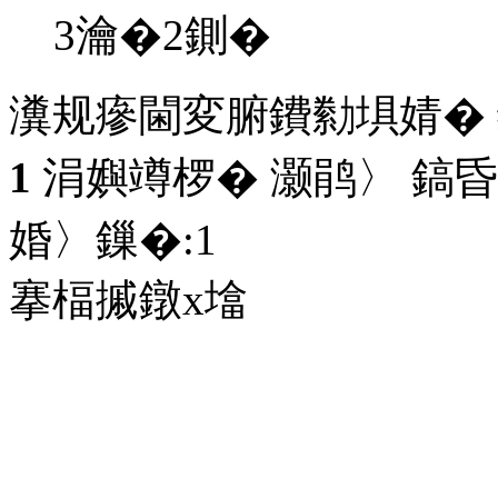
3瀹�2鍘�
瀵规瘮閫変腑鐨勬埧婧�
1
涓嬩竴椤� 灏鹃〉 鎬昏
婚〉鏁�:
1
搴楅摵鐓х墖