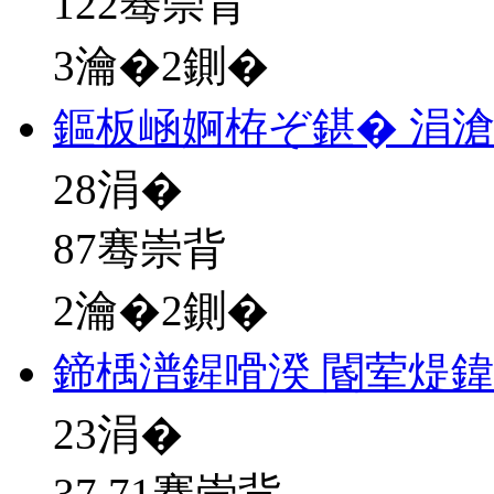
122骞崇背
3瀹�2鍘�
鏂板崡婀栫ぞ鍖� 涓
28
涓�
87骞崇背
2瀹�2鍘�
鍗楀潽鍟嗗湀 閽荤煶鍏
23
涓�
37.71骞崇背