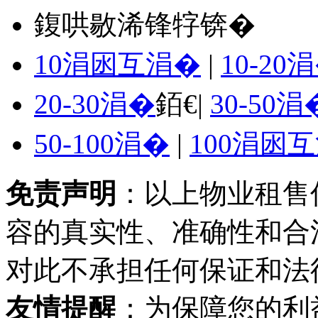
鍑哄敭浠锋牸锛�
10涓囦互涓�
|
10-20
20-30涓�
銆€|
30-50涓
50-100涓�
|
100涓囦
免责声明
：以上物业租售
容的真实性、准确性和合
对此不承担任何保证和法
友情提醒
：为保障您的利