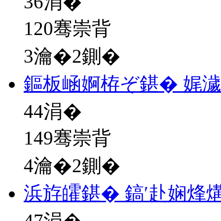
36
涓�
120骞崇背
3瀹�2鍘�
鏂板崡婀栫ぞ鍖� 娓
44
涓�
149骞崇背
4瀹�2鍘�
浜斿皬鍖� 鎬′赴娴烽
47
涓�