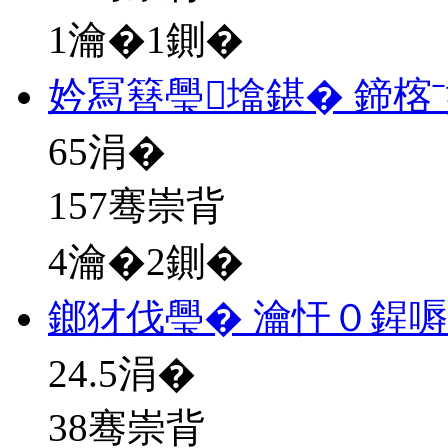
1瀹�1鍘�
妗冩簮璺墖鍖� 鍗楁
65
涓�
157骞崇背
4瀹�2鍘�
鎯犲伐璺� 瀹忓０鍟
24.5
涓�
38骞崇背