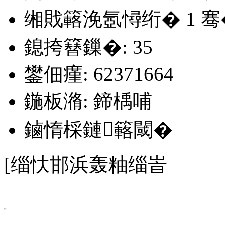
缃戝簵浼氬憳绗�
1
骞
鎴挎簮鏁�: 35
鐢佃瘽: 62371664
鍦板潃: 鍗楀哺
鏀惰棌鏈簵閾�
[缁忕邯浜轰粙缁峕
.