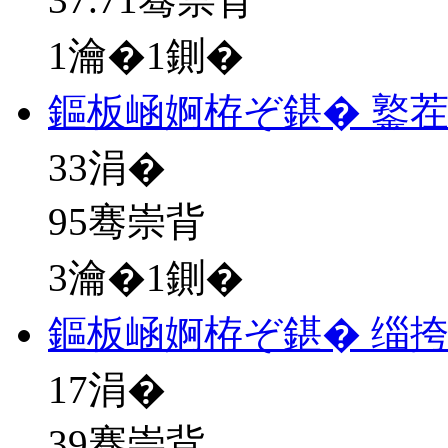
1瀹�1鍘�
鏂板崡婀栫ぞ鍖� 鐜
33
涓�
95骞崇背
3瀹�1鍘�
鏂板崡婀栫ぞ鍖� 缁
17
涓�
39骞崇背