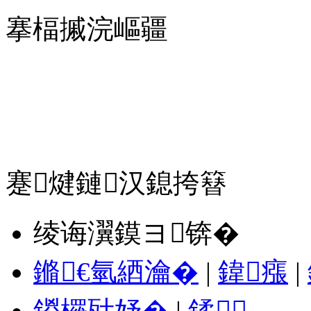
搴楅摵浣嶇疆
蹇煡鏈汉鎴挎簮
绫诲瀷鏌ヨ锛�
鏅€氫綇瀹�
|
鍏瘬
|
鍐欏瓧妤�
|
鍒