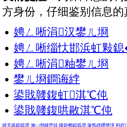
方身份，仔细鉴别信息的
娉ㄥ唽涓汉鐢ㄦ埛
娉ㄥ唽缁忕邯浜虹敤鎴
娉ㄥ唽涓粙鐢ㄦ埛
鐢ㄦ埛鐧诲綍
鍙戝竷鍑虹淇℃伅
鍙戝竷鍑哄敭淇℃伅
鍏充簬鎴戜滑
瀹㈡埛鏈嶅姟
鑱旂郴鎴戜滑
璇氬緛鑻辨墠
杩斿