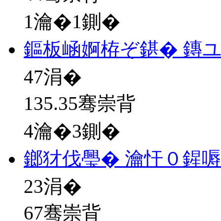
1瀹�1鍘�
鏂板崡婀栫ぞ鍖� 鏄
47
涓�
135.35骞崇背
4瀹�3鍘�
鎯犲伐璺� 瀹忓０鍟
23
涓�
67骞崇背