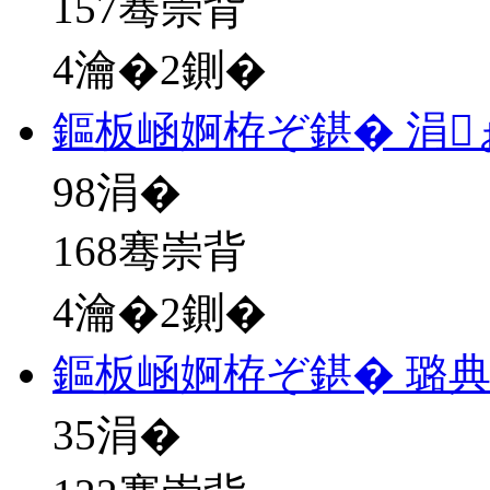
157骞崇背
4瀹�2鍘�
鏂板崡婀栫ぞ鍖� 涓
98
涓�
168骞崇背
4瀹�2鍘�
鏂板崡婀栫ぞ鍖� 璐
35
涓�