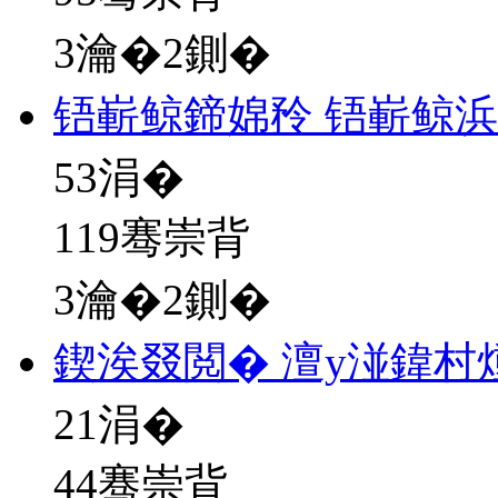
3瀹�2鍘�
铻嶄鲸鍗婂矝 铻嶄鲸
53
涓�
119骞崇背
3瀹�2鍘�
鍥涘叕閲� 澶у湴鍏村
21
涓�
44骞崇背