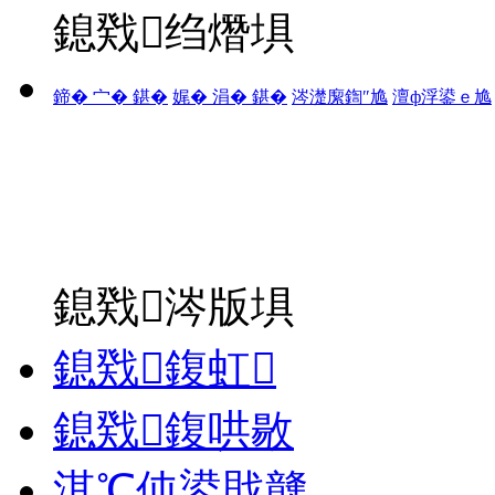
鎴戣绉熸埧
鍗� 宀� 鍖�
娓� 涓� 鍖�
涔濋緳鍧″尯
澶ф浮鍙ｅ尯
鎴戣涔版埧
鎴戣鍑虹
鎴戣鍑哄敭
淇℃伅鍙戝竷