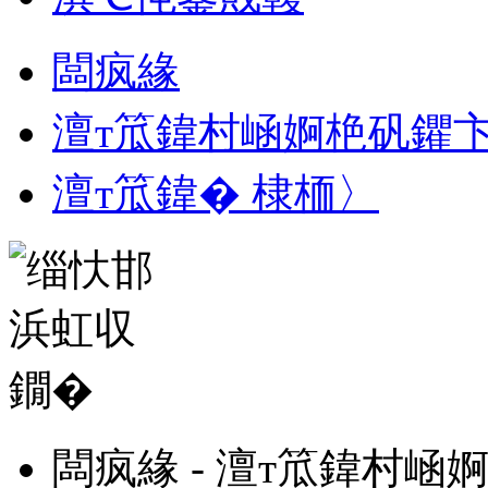
闆疯緣
澶т笟鍏村崡婀栬矾鑺
澶т笟鍏� 棣栭〉
闆疯緣 - 澶т笟鍏村