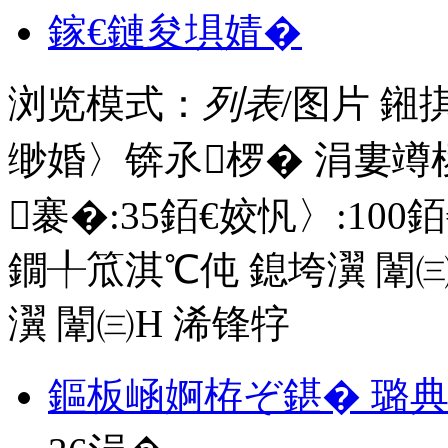
鎵€鏈夋埧婧�
浏览模式：
列表
/图片
鎺
缈婚〉锛氶椤� 涓婁竴
褰�:
35
銆€姣忛〉:
100
銆
鐗╀笟淇℃伅
鎴垮瀷
闈㈢
瀷
闈㈢Н
浠锋牸
鏂板崡婀栫ぞ鍖� 璐