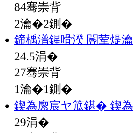
84骞崇背
2瀹�2鍘�
鍗楀潽鍟嗗湀 閽荤煶
24.5
涓�
27骞崇背
1瀹�1鍘�
鍥為緳宸ヤ笟鍖� 鍥
29
涓�