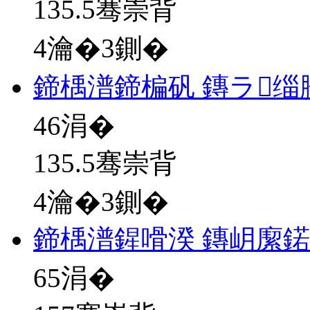
135.5骞崇背
4瀹�3鍘�
鍗楀潽鍗楄矾 鏄ラ缁
46
涓�
135.5骞崇背
4瀹�3鍘�
鍗楀潽鍟嗗湀 鏄岄緳
65
涓�