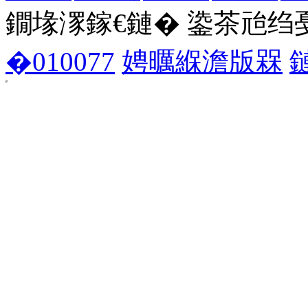
鐗堟潈鎵€鏈� 鍌茶兘绉戞妧 1
�010077
娉曞緥澹版槑