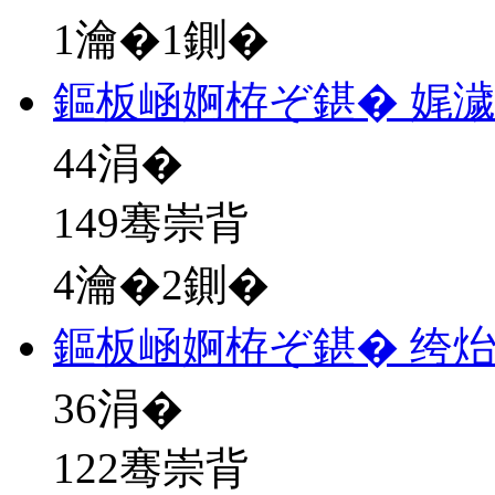
1瀹�1鍘�
鏂板崡婀栫ぞ鍖� 娓
44
涓�
149骞崇背
4瀹�2鍘�
鏂板崡婀栫ぞ鍖� 绔
36
涓�
122骞崇背