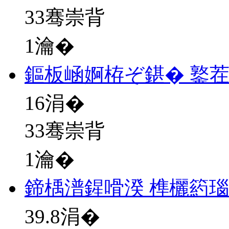
33骞崇背
1瀹�
鏂板崡婀栫ぞ鍖� 鐜
16
涓�
33骞崇背
1瀹�
鍗楀潽鍟嗗湀 榫欐箹
39.8
涓�