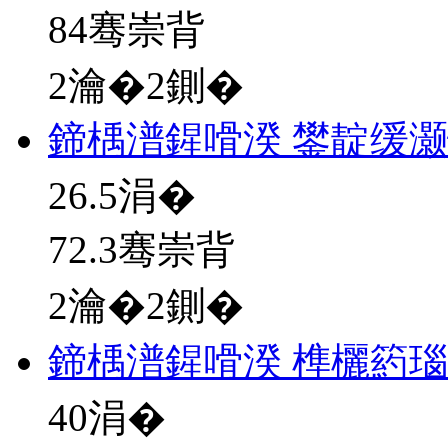
84骞崇背
2瀹�2鍘�
鍗楀潽鍟嗗湀 鐢靛缓
26.5
涓�
72.3骞崇背
2瀹�2鍘�
鍗楀潽鍟嗗湀 榫欐箹
40
涓�