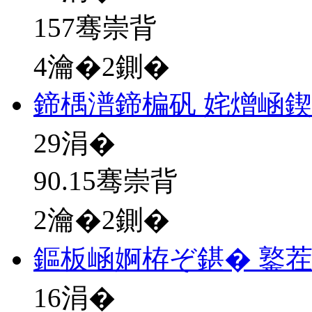
157骞崇背
4瀹�2鍘�
鍗楀潽鍗楄矾 姹熷崡
29
涓�
90.15骞崇背
2瀹�2鍘�
鏂板崡婀栫ぞ鍖� 鐜
16
涓�