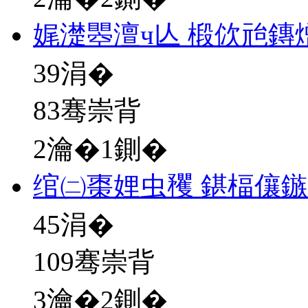
娓濋瞾澶ч亾 椴佽兘鏄
39
涓�
83骞崇背
2瀹�1鍘�
绾㈡棗娌虫矡 鍖楅儴
45
涓�
109骞崇背
3瀹�2鍘�