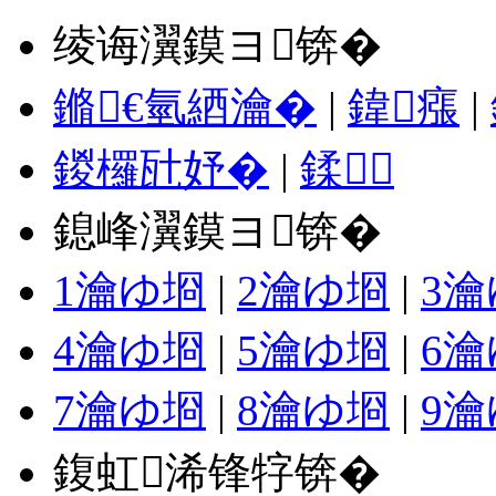
绫诲瀷鏌ヨ锛�
鏅€氫綇瀹�
|
鍏瘬
|
鍐欏瓧妤�
|
鍒
鎴峰瀷鏌ヨ锛�
1瀹ゆ埛
|
2瀹ゆ埛
|
3
4瀹ゆ埛
|
5瀹ゆ埛
|
6
7瀹ゆ埛
|
8瀹ゆ埛
|
9
鍑虹浠锋牸锛�