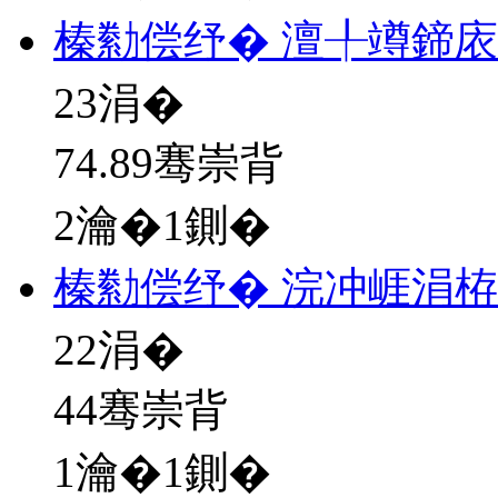
榛勬偿纾� 澶╀竴鍗
23
涓�
74.89骞崇背
2瀹�1鍘�
榛勬偿纾� 浣冲崕涓
22
涓�
44骞崇背
1瀹�1鍘�