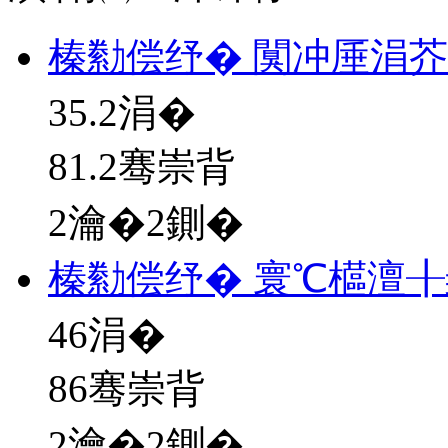
榛勬偿纾� 闃冲厜涓
35.2
涓�
81.2骞崇背
2瀹�2鍘�
榛勬偿纾� 寰℃櫙澶╂
46
涓�
86骞崇背
2瀹�2鍘�