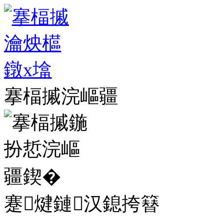
搴楅摵浣嶇疆
蹇煡鏈汉鎴挎簮