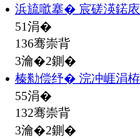
浜旈噷搴� 宸磋渶鍩
51
涓�
136骞崇背
3瀹�2鍘�
榛勬偿纾� 浣冲崕涓
55
涓�
132骞崇背
3瀹�2鍘�