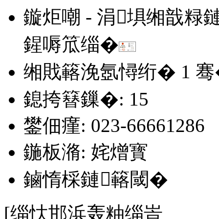
鏇炬嘲 - 涓埧缃戠粶
鍟嗕笟缁�
缃戝簵浼氬憳绗�
1
骞
鎴挎簮鏁�: 15
鐢佃瘽: 023-66661286
鍦板潃: 姹熷寳
鏀惰棌鏈簵閾�
[缁忕邯浜轰粙缁峕