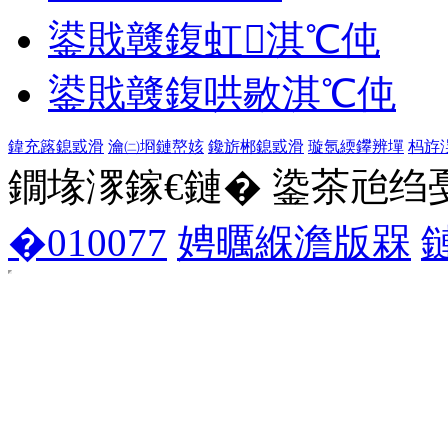
鍙戝竷鍑虹淇℃伅
鍙戝竷鍑哄敭淇℃伅
鍏充簬鎴戜滑
瀹㈡埛鏈嶅姟
鑱旂郴鎴戜滑
璇氬緛鑻辨墠
杩斿
鐗堟潈鎵€鏈� 鍌茶兘绉戞妧 1
�010077
娉曞緥澹版槑