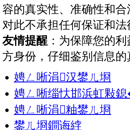
容的真实性、准确性和合
对此不承担任何保证和法
友情提醒
：为保障您的利
方身份，仔细鉴别信息的
娉ㄥ唽涓汉鐢ㄦ埛
娉ㄥ唽缁忕邯浜虹敤鎴
娉ㄥ唽涓粙鐢ㄦ埛
鐢ㄦ埛鐧诲綍