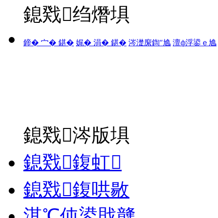
鎴戣绉熸埧
鍗� 宀� 鍖�
娓� 涓� 鍖�
涔濋緳鍧″尯
澶ф浮鍙ｅ尯
鎴戣涔版埧
鎴戣鍑虹
鎴戣鍑哄敭
淇℃伅鍙戝竷