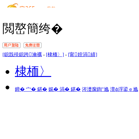
閲嶅簡绔�
[鎴戠殑鎴跨瀹禲
-
[棣栭〉]
-
[甯姪涓績]
棣栭〉
鍗� 宀� 鍖�
娓� 涓� 鍖�
涔濋緳鍧″尯
澶ф浮鍙ｅ尯