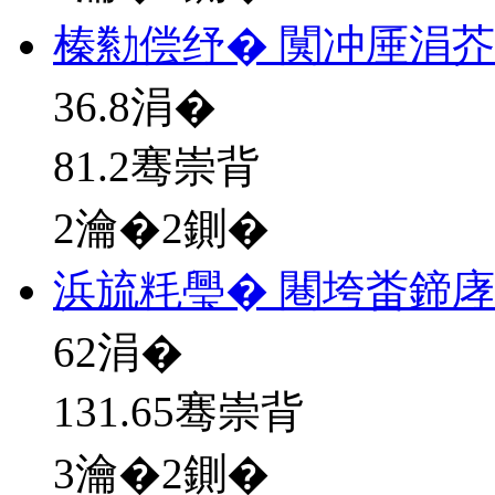
榛勬偿纾� 闃冲厜涓
36.8
涓�
81.2骞崇背
2瀹�2鍘�
浜旈粍璺� 闀垮畨鍗
62
涓�
131.65骞崇背
3瀹�2鍘�