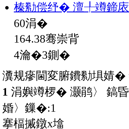
榛勬偿纾� 澶╀竴鍗
60
涓�
164.38骞崇背
4瀹�3鍘�
瀵规瘮閫変腑鐨勬埧婧�
1
涓嬩竴椤� 灏鹃〉 鎬昏
婚〉鏁�:
1
搴楅摵鐓х墖