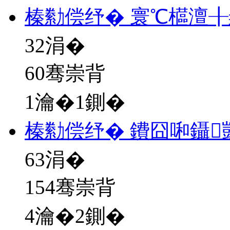
榛勬偿纾� 寰℃櫙澶╂
32
涓�
60骞崇背
1瀹�1鍘�
榛勬偿纾� 鐨囧啝鑷
63
涓�
154骞崇背
4瀹�2鍘�