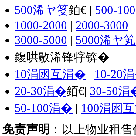
500浠ヤ笅
銆€ |
500-100
1000-2000
|
2000-3000
3000-5000
|
5000浠ヤ笂
鍑哄敭浠锋牸锛�
10涓囦互涓�
|
10-20
20-30涓�
銆€|
30-50涓
50-100涓�
|
100涓囦
免责声明
：以上物业租售