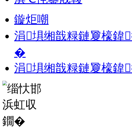
鏇炬嘲
涓埧缃戠粶鏈夐檺鍏
�
涓埧缃戠粶鏈夐檺鍏