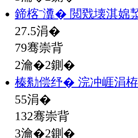
鍗楁ˉ瀵� 閲戣壊淇婂
27.5
涓�
79骞崇背
2瀹�2鍘�
榛勬偿纾� 浣冲崕涓
55
涓�
132骞崇背
3瀹�2鍘�