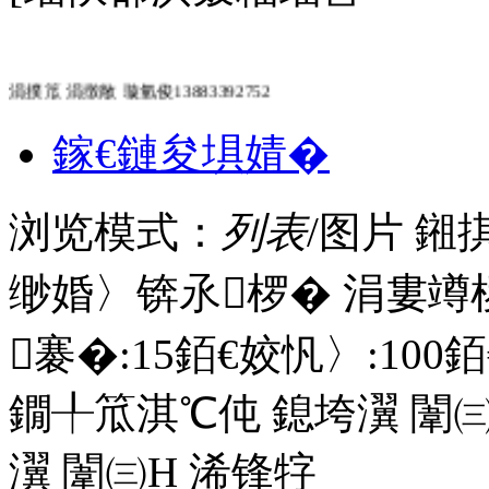
涓撲笟 涓撴敞 璇氫俊13883392752
鎵€鏈夋埧婧�
浏览模式：
列表
/图片
鎺
缈婚〉锛氶椤� 涓婁竴
褰�:
15
銆€姣忛〉:
100
銆
鐗╀笟淇℃伅
鎴垮瀷
闈㈢
瀷
闈㈢Н
浠锋牸