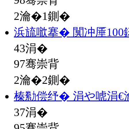
2瀹�1鍘�
浜旈噷搴� 闃冲厜10
43
涓�
97骞崇背
2瀹�2鍘�
榛勬偿纾� 涓や唬涓€
37
涓�
95骞崇背