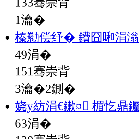
133骞崇背
1瀹�
榛勬偿纾� 鐨囧啝涓
49
涓�
151骞崇背
3瀹�2鍘�
娆у紡涓€鏉¤ 楣忔鼎
63
涓�