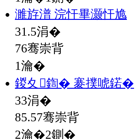
濉斿潽 浣忓畢灏忓尯
31.5
涓�
76骞崇背
1瀹�
鍐夊鍧� 褰撲唬鍩�
33
涓�
85.57骞崇背
2瀹�2鍘�