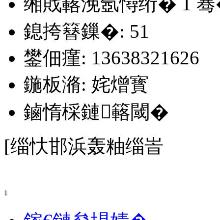
缃戝簵浼氬憳绗�
1
骞
鎴挎簮鏁�: 51
鐢佃瘽: 13638321626
鍦板潃: 姹熷寳
鏀惰棌鏈簵閾�
[缁忕邯浜轰粙缁峕
1