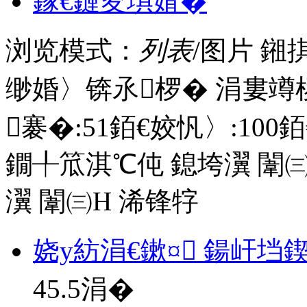
鎵€鏈夋埧婧�
浏览模式：
列表
/图片
鎺
缈婚〉锛氶椤� 涓婁竴
褰�:
51
銆€姣忛〉:
100
銆
鐗╀笟淇℃伅
鎴垮瀷
闈㈢
瀷
闈㈢Н
浠锋牸
娆у紡涓€鏉¤ 鍚屽垱
45.5
涓�