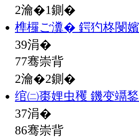
2瀹�1鍘�
榫欏ご瀵� 鍔犳柊閿
39
涓�
77骞崇背
2瀹�2鍘�
绾㈡棗娌虫矡 鐖变竵
37
涓�
86骞崇背