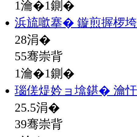
1瀹�1鍘�
浜旈噷搴� 鏇煎搱椤
28
涓�
55骞崇背
1瀹�1鍘�
瑙傞煶妗ョ墖鍖� 瀹忓
25.5
涓�
39骞崇背