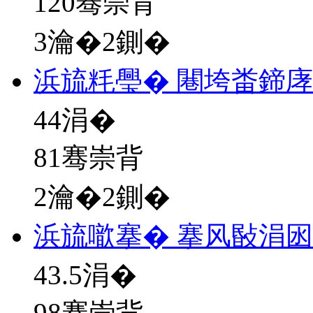
120骞崇背
3瀹�2鍘�
浜旈粍璺� 闀垮畨鍗
44
涓�
81骞崇背
2瀹�2鍘�
浜旈噷搴� 搴风敯涓
43.5
涓�
98骞崇背