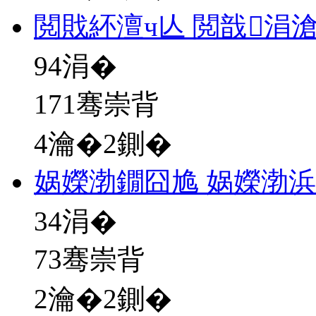
閲戝紑澶ч亾 閲戠涓
94
涓�
171骞崇背
4瀹�2鍘�
娲嬫渤鐗囧尯 娲嬫渤
34
涓�
73骞崇背
2瀹�2鍘�