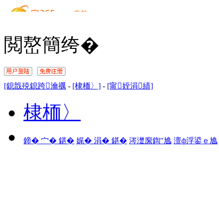
閲嶅簡绔�
[鎴戠殑鎴跨瀹禲
-
[棣栭〉]
-
[甯姪涓績]
棣栭〉
鍗� 宀� 鍖�
娓� 涓� 鍖�
涔濋緳鍧″尯
澶ф浮鍙ｅ尯