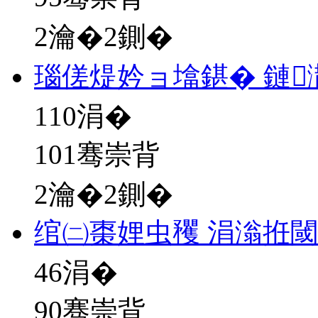
2瀹�2鍘�
瑙傞煶妗ョ墖鍖� 鏈
110
涓�
101骞崇背
2瀹�2鍘�
绾㈡棗娌虫矡 涓滃拰
46
涓�
90骞崇背