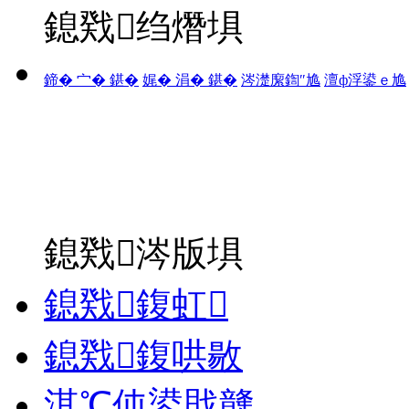
鎴戣绉熸埧
鍗� 宀� 鍖�
娓� 涓� 鍖�
涔濋緳鍧″尯
澶ф浮鍙ｅ尯
鎴戣涔版埧
鎴戣鍑虹
鎴戣鍑哄敭
淇℃伅鍙戝竷