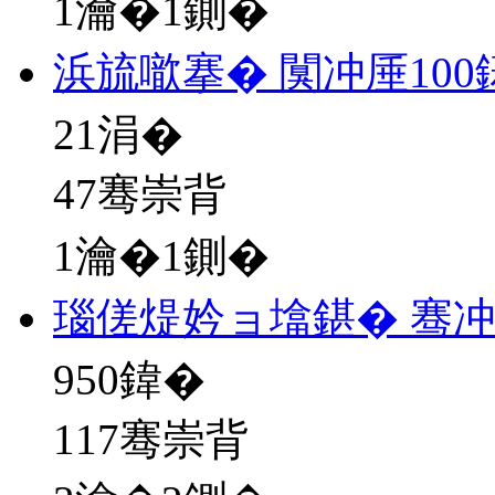
1瀹�1鍘�
浜旈噷搴� 闃冲厜10
21
涓�
47骞崇背
1瀹�1鍘�
瑙傞煶妗ョ墖鍖� 骞
950
鍏�
117骞崇背