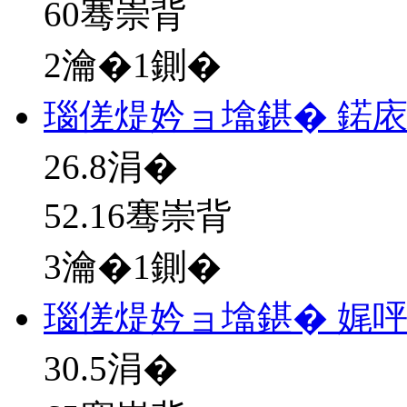
60骞崇背
2瀹�1鍘�
瑙傞煶妗ョ墖鍖� 鍩
26.8
涓�
52.16骞崇背
3瀹�1鍘�
瑙傞煶妗ョ墖鍖� 娓
30.5
涓�