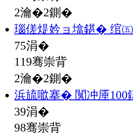
2瀹�2鍘�
瑙傞煶妗ョ墖鍖� 绾
75
涓�
119骞崇背
2瀹�2鍘�
浜旈噷搴� 闃冲厜10
39
涓�
98骞崇背