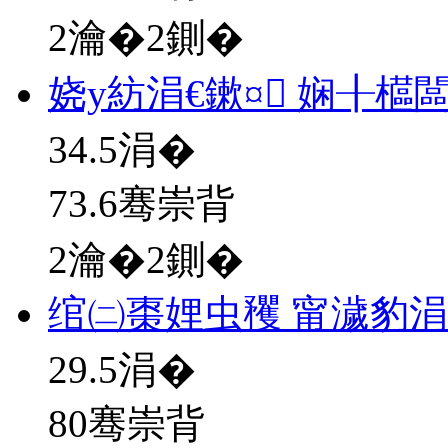
2瀹�2鍘�
娆у紡涓€鏉¤ 娴╂櫙
34.5
涓�
73.6骞崇背
2瀹�2鍘�
绾㈡棗娌虫矡 甯濊豹
29.5
涓�
80骞崇背