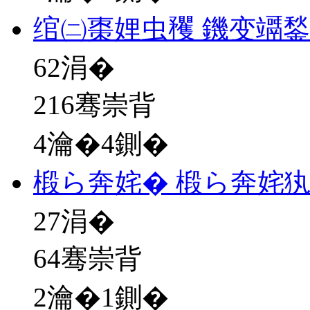
绾㈡棗娌虫矡 鐖变竵
62
涓�
216骞崇背
4瀹�4鍘�
椴ら奔姹� 椴ら奔姹
27
涓�
64骞崇背
2瀹�1鍘�