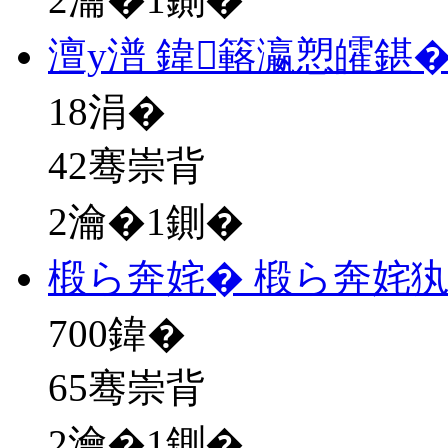
澶у潽 鍏簵瀛愬皬鍖
18
涓�
42骞崇背
2瀹�1鍘�
椴ら奔姹� 椴ら奔姹
700
鍏�
65骞崇背
2瀹�1鍘�