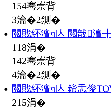
154骞崇背
3瀹�2鍘�
閲戝紑澶ч亾 閲戠澶
118
涓�
142骞崇背
4瀹�2鍘�
閲戝紑澶ч亾 鍗忎俊T
215
涓�