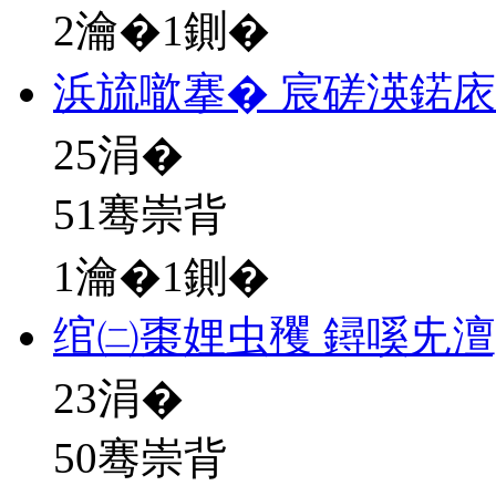
2瀹�1鍘�
浜旈噷搴� 宸磋渶鍩
25
涓�
51骞崇背
1瀹�1鍘�
绾㈡棗娌虫矡 鐞嗘兂澶
23
涓�
50骞崇背