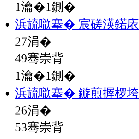
1瀹�1鍘�
浜旈噷搴� 宸磋渶鍩
27
涓�
49骞崇背
1瀹�1鍘�
浜旈噷搴� 鏇煎搱椤
26
涓�
53骞崇背