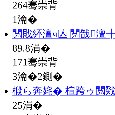
264骞崇背
1瀹�
閲戝紑澶ч亾 閲戠澶
89.8
涓�
171骞崇背
3瀹�2鍘�
椴ら奔姹� 楦跨ゥ閲
25
涓�