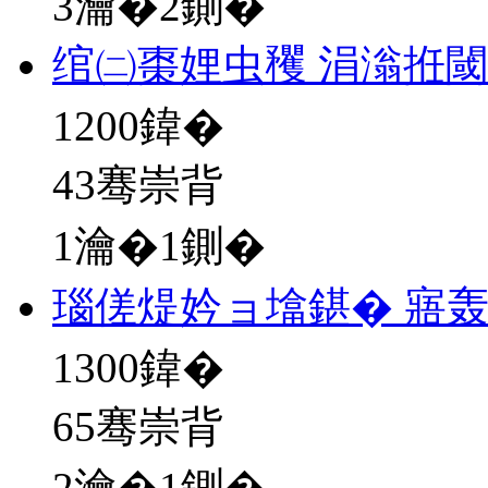
3瀹�2鍘�
绾㈡棗娌虫矡 涓滃拰
1200
鍏�
43骞崇背
1瀹�1鍘�
瑙傞煶妗ョ墖鍖� 寤轰
1300
鍏�
65骞崇背
2瀹�1鍘�