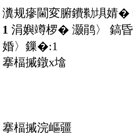
瀵规瘮閫変腑鐨勬埧婧�
1
涓嬩竴椤� 灏鹃〉 鎬昏
婚〉鏁�:
1
搴楅摵鐓х墖
搴楅摵浣嶇疆