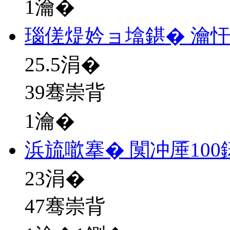
1瀹�
瑙傞煶妗ョ墖鍖� 瀹忓
25.5
涓�
39骞崇背
1瀹�
浜旈噷搴� 闃冲厜10
23
涓�
47骞崇背