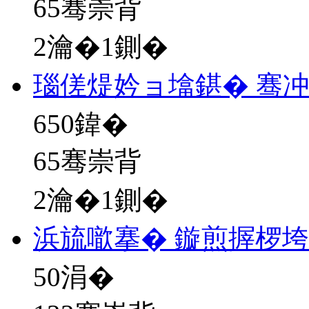
65骞崇背
2瀹�1鍘�
瑙傞煶妗ョ墖鍖� 骞
650
鍏�
65骞崇背
2瀹�1鍘�
浜旈噷搴� 鏇煎搱椤
50
涓�