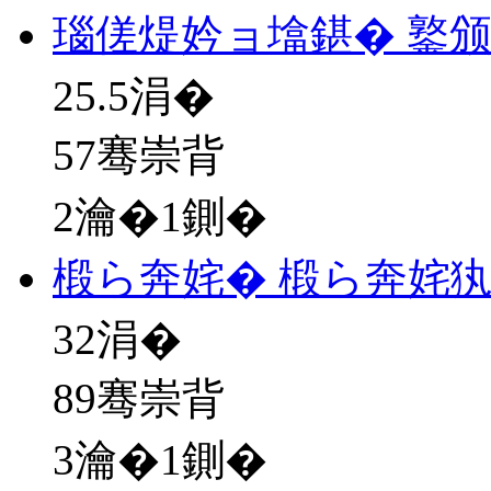
瑙傞煶妗ョ墖鍖� 鐜
25.5
涓�
57骞崇背
2瀹�1鍘�
椴ら奔姹� 椴ら奔姹
32
涓�
89骞崇背
3瀹�1鍘�