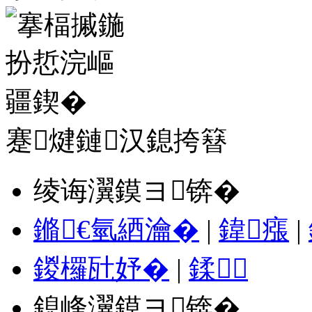
蹇煡鏈汉鎴挎簮
绫诲瀷鏌ヨ锛�
鏅€氫綇瀹�
|
鍏瘬
|
鍐欏瓧妤�
|
鍒
鎴峰瀷鏌ヨ锛�