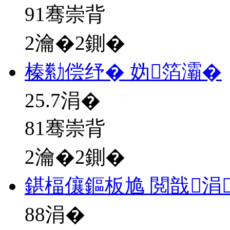
91骞崇背
2瀹�2鍘�
榛勬偿纾� 妫箔灞�
25.7
涓�
81骞崇背
2瀹�2鍘�
鍖楅儴鏂板尯 閲戠涓
88
涓�