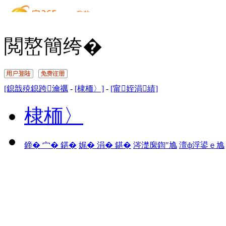
閲嶅簡绔�
[鎴戠殑鎴跨瀹禲
-
[棣栭〉]
-
[甯姪涓績]
棣栭〉
鍗� 宀� 鍖�
娓� 涓� 鍖�
涔濋緳鍧″尯
澶ф浮鍙ｅ尯