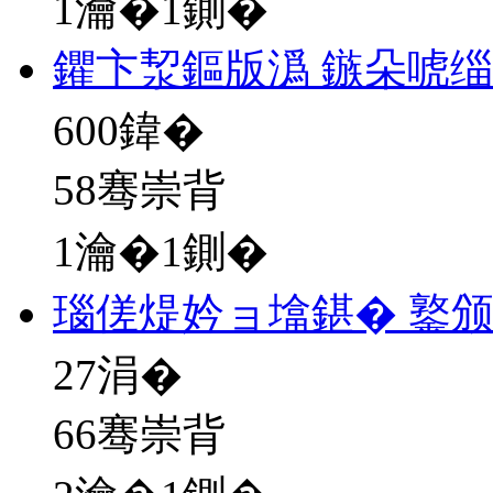
1瀹�1鍘�
鑺卞洯鏂版潙 鏃朵唬
600
鍏�
58骞崇背
1瀹�1鍘�
瑙傞煶妗ョ墖鍖� 鐜
27
涓�
66骞崇背