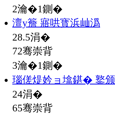
2瀹�1鍘�
澶у簷 寤哄寳浜屾潙
28.5
涓�
72骞崇背
3瀹�1鍘�
瑙傞煶妗ョ墖鍖� 鐜
24
涓�
65骞崇背