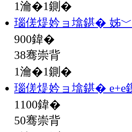
1瀹�1鍘�
瑙傞煶妗ョ墖鍖� 姊﹀
900
鍏�
38骞崇背
1瀹�1鍘�
瑙傞煶妗ョ墖鍖� e+
1100
鍏�
50骞崇背