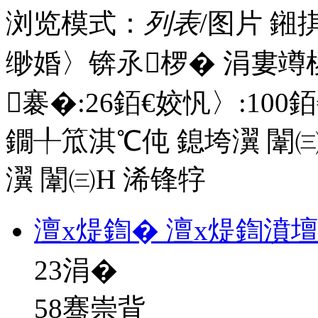
浏览模式：
列表
/图片
鎺
缈婚〉锛氶椤� 涓婁竴
褰�:
26
銆€姣忛〉:
100
銆
鐗╀笟淇℃伅
鎴垮瀷
闈㈢
瀷
闈㈢Н
浠锋牸
澶х煶鍧� 澶х煶鍧濆
23
涓�
58骞崇背