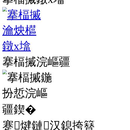
搴楅摵浣嶇疆
蹇煡鏈汉鎴挎簮