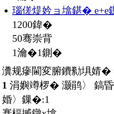
瑙傞煶妗ョ墖鍖� e+
1200
鍏�
50骞崇背
1瀹�1鍘�
瀵规瘮閫変腑鐨勬埧婧�
1
涓嬩竴椤� 灏鹃〉 鎬昏
婚〉鏁�:
1
搴楅摵鐓х墖