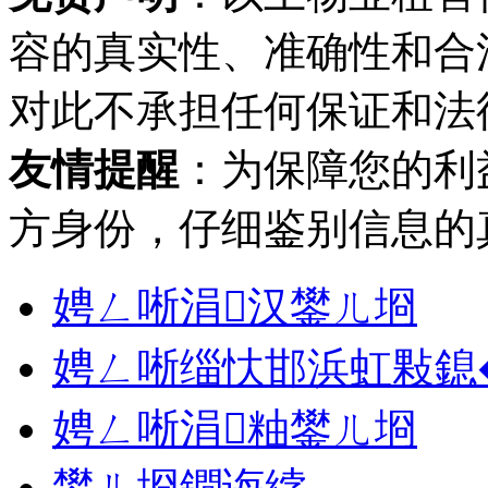
容的真实性、准确性和合
对此不承担任何保证和法
友情提醒
：为保障您的利
方身份，仔细鉴别信息的
娉ㄥ唽涓汉鐢ㄦ埛
娉ㄥ唽缁忕邯浜虹敤鎴
娉ㄥ唽涓粙鐢ㄦ埛
鐢ㄦ埛鐧诲綍