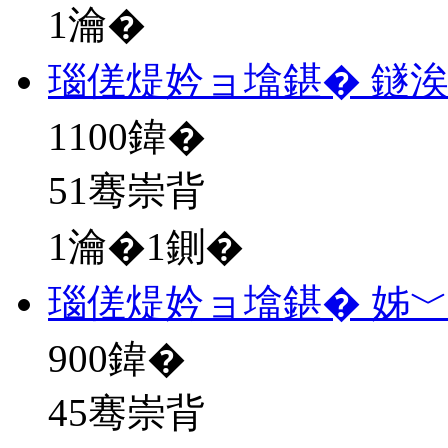
1瀹�
瑙傞煶妗ョ墖鍖� 鐩
1100
鍏�
51骞崇背
1瀹�1鍘�
瑙傞煶妗ョ墖鍖� 姊﹀
900
鍏�
45骞崇背