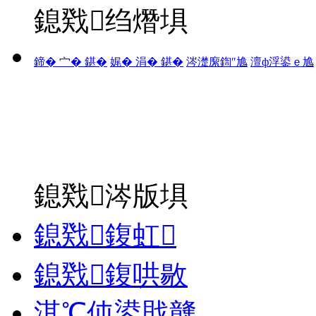
鎴戣绉熸埧
鍗� 宀� 鍖�
娓� 涓� 鍖�
涔濋緳鍧″尯
澶ф浮鍙ｅ尯
鎴戣涔版埧
鎴戣鍑虹
鎴戣鍑哄敭
淇℃伅鍙戝竷