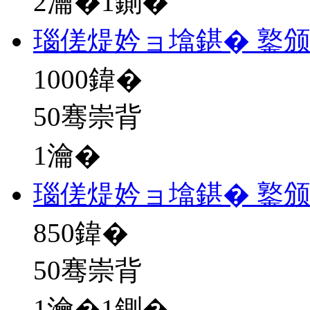
2瀹�1鍘�
瑙傞煶妗ョ墖鍖� 鐜
1000
鍏�
50骞崇背
1瀹�
瑙傞煶妗ョ墖鍖� 鐜
850
鍏�
50骞崇背
1瀹�1鍘�