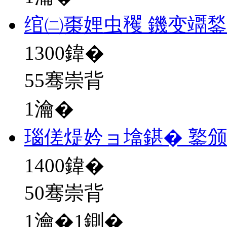
绾㈡棗娌虫矡 鐖变竵
1300
鍏�
55骞崇背
1瀹�
瑙傞煶妗ョ墖鍖� 鐜
1400
鍏�
50骞崇背
1瀹�1鍘�