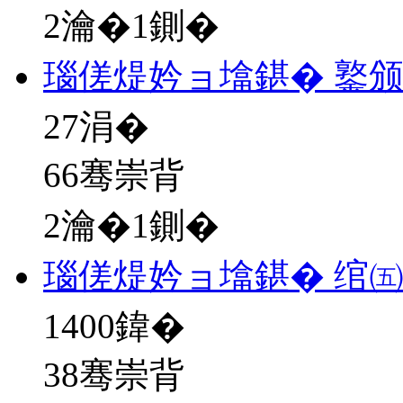
2瀹�1鍘�
瑙傞煶妗ョ墖鍖� 鐜
27
涓�
66骞崇背
2瀹�1鍘�
瑙傞煶妗ョ墖鍖� 绾
1400
鍏�
38骞崇背