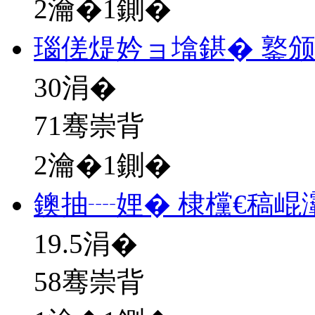
2瀹�1鍘�
瑙傞煶妗ョ墖鍖� 鐜
30
涓�
71骞崇背
2瀹�1鍘�
鐭抽┈娌� 棣欓€稿崐
19.5
涓�
58骞崇背