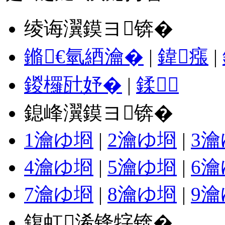
绫诲瀷鏌ヨ锛�
鏅€氫綇瀹�
|
鍏瘬
|
鍐欏瓧妤�
|
鍒
鎴峰瀷鏌ヨ锛�
1瀹ゆ埛
|
2瀹ゆ埛
|
3
4瀹ゆ埛
|
5瀹ゆ埛
|
6
7瀹ゆ埛
|
8瀹ゆ埛
|
9
鍑虹浠锋牸锛�