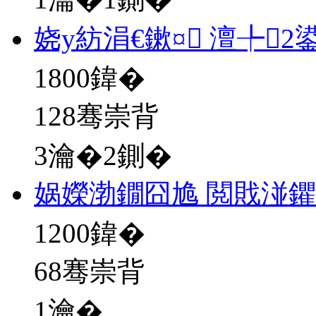
娆у紡涓€鏉¤ 澶╄2
1800
鍏�
128骞崇背
3瀹�2鍘�
娲嬫渤鐗囧尯 閲戝湴
1200
鍏�
68骞崇背
1瀹�