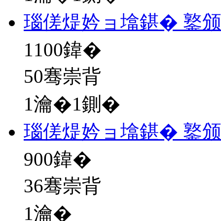
瑙傞煶妗ョ墖鍖� 鐜
1100
鍏�
50骞崇背
1瀹�1鍘�
瑙傞煶妗ョ墖鍖� 鐜
900
鍏�
36骞崇背
1瀹�