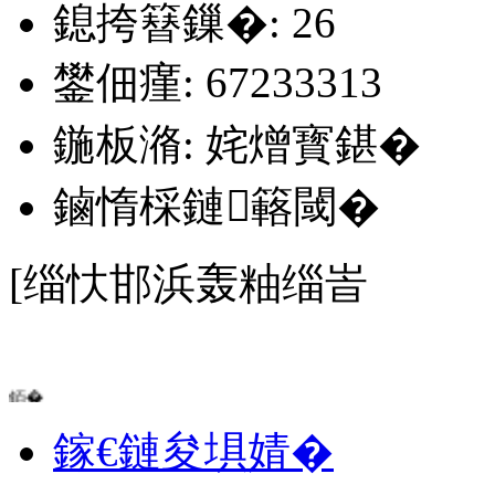
鎴挎簮鏁�: 26
鐢佃瘽: 67233313
鍦板潃: 姹熷寳鍖�
鏀惰棌鏈簵閾�
[缁忕邯浜轰粙缁峕
銆�
鎵€鏈夋埧婧�