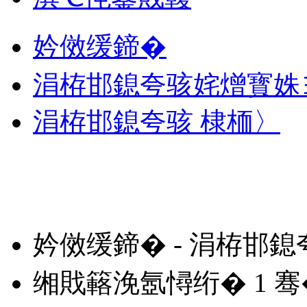
妗傚缓鍗�
涓栫邯鎴夸骇姹熷寳姝
涓栫邯鎴夸骇 棣栭〉
妗傚缓鍗� - 涓栫邯
缃戝簵浼氬憳绗�
1
骞