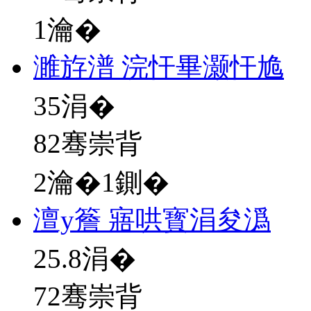
1瀹�
濉斿潽 浣忓畢灏忓尯
35
涓�
82骞崇背
2瀹�1鍘�
澶у簷 寤哄寳涓夋潙
25.8
涓�
72骞崇背