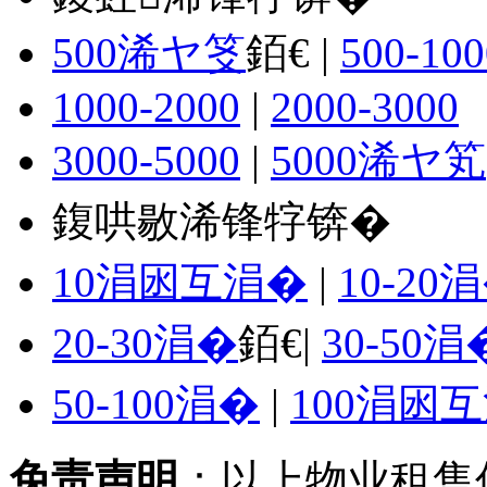
500浠ヤ笅
銆€ |
500-100
1000-2000
|
2000-3000
3000-5000
|
5000浠ヤ笂
鍑哄敭浠锋牸锛�
10涓囦互涓�
|
10-20
20-30涓�
銆€|
30-50涓
50-100涓�
|
100涓囦
免责声明
：以上物业租售