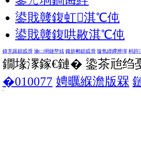
鍙戝竷鍑虹淇℃伅
鍙戝竷鍑哄敭淇℃伅
鍏充簬鎴戜滑
瀹㈡埛鏈嶅姟
鑱旂郴鎴戜滑
璇氬緛鑻辨墠
杩斿
鐗堟潈鎵€鏈� 鍌茶兘绉戞妧 1
�010077
娉曞緥澹版槑