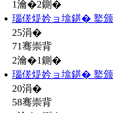
1瀹�2鍘�
瑙傞煶妗ョ墖鍖� 鐜
25
涓�
71骞崇背
2瀹�1鍘�
瑙傞煶妗ョ墖鍖� 鐜
20
涓�
58骞崇背