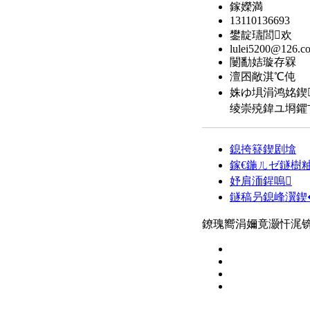
鎵嬫満
13110136693
鐢靛瓙閭欢
lulei5200@126.c
闄勫姞璇存槑
澶囨敞淇℃伅
姝ゆ埧涓鸿姳鍥
绫崇殑鍏ユ埛鑺卞洯
鎴挎簮鍥剧墖
鎵€鍦ㄦゼ鐩樹
妤肩洏鍟嗚
鐩稿叧鎴峰瀷鍥
鐐瑰嚮涓嬭竟灏忓浘锛