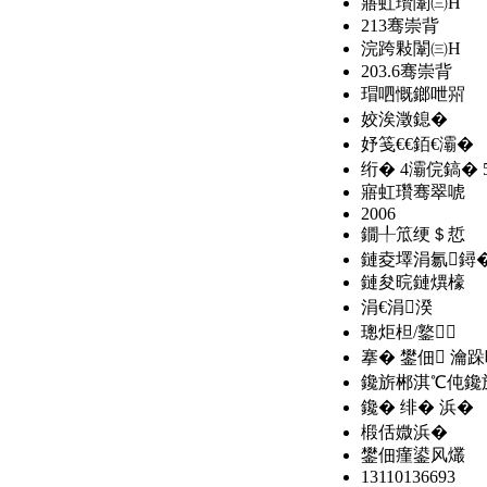
寤虹瓚闈㈢Н
213骞崇背
浣跨敤闈㈢Н
203.6骞崇背
瑁呬慨鎯呭喌
姣涘澂鎴�
妤笺€€銆€灞�
绗� 4灞俒鎬� 
寤虹瓚骞翠唬
2006
鐗╀笟绠＄悊
鏈夌墿涓氱鐞
鏈夋晥鏈熼檺
涓€涓湀
璁炬柦/鐜
搴� 鐢佃 瀹
鑱旂郴淇℃伅
鑱
鑱� 绯� 浜�
椴佸媺浜�
鐢佃瘽鍙风爜
13110136693