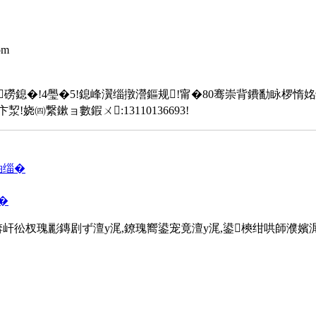
om
磱鎴�!4璺�5!鎴峰瀷缁撴瀯鏂规!甯�80骞崇背鐨勫眿椤惰姳
!娆㈣繋鏉ョ數鍜ㄨ:13110136693!
粙缁�
�
屽彸杈瑰彲鏄剧ず澶у浘,鐐瑰嚮鍙宠竟澶у浘,鍙樉绀哄師濮嬪