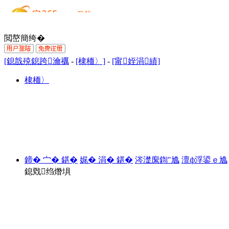
閲嶅簡绔�
[鎴戠殑鎴跨瀹禲
-
[棣栭〉]
-
[甯姪涓績]
棣栭〉
鍗� 宀� 鍖�
娓� 涓� 鍖�
涔濋緳鍧″尯
澶ф浮鍙ｅ尯
鎴戣绉熸埧