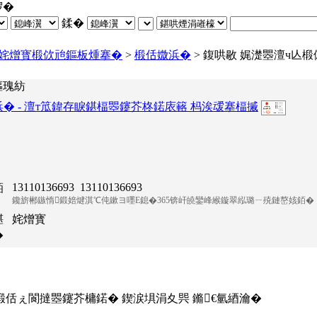
椤�
鍒�
姹熷寳椴佽兘鏂板煄搴�
>
椴佸媺浜�
> 鍑哄敭 娓濋瞾澶ч亾
鏂瑰紡
� - 澶т笟鍏存睙鍖楅瞾鑳芥柊鍩庡簵 杩涘叆搴楅摵
13110136693 13110136693
銆
鑱旂郴鏃惰鍛婄煡淇℃伅鏉ヨ嚜
E鎴�365
锛屽皢鑾峰緱鏇翠紭璐ㄧ殑鏈嶅姟銆�
鍖
姹熷寳
�
椴佸ぇ閬撻瞾鑳芥槦鍩� 鍥涙埧涓夊巺 鏅€氫綇瀹�