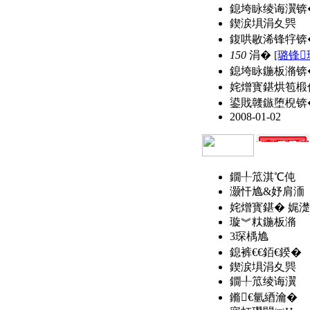
鎴垮眿绫诲瀷锛
鍥涙埧涓夊巺
鍑哄敭浠锋牸锛
150
涓�
[璐锋
鎴垮眿鍦板潃锛
姹熷寳鍖烘笣椴
鍙戝竷鏃堕棿锛
2008-01-02
鐗╀笟淇℃伅
灏忓尯&妤肩洏
姹熷寳鍖� 娓濋
璇︾粏鍦板潃
3琛楀尯
鎴裤€€銆€鍨�
鍥涙埧涓夊巺
鐗╀笟绫诲瀷
鏅€氫綇瀹�