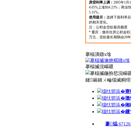
搴楅潰鐓х墖
搴楅摵浣嶇疆
鏈簵鎺ㄨ崘缁滅粡绾
寮
璁
缃
鑳
褰煰
67126