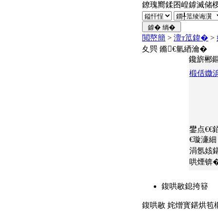
鐐瑰嚮鍒囨崲鎼滅储
閲嶅簡
>
澶т笟鍏�
>
夊巺 鏅€氫綇瀹�
鑱旂郴
椴佸媺浜
鐢点€€
€璇濓細
涓氬姟
哄煙锛
鍑哄敭鎴挎簮
鍑哄敭 姹熷寳鍖烘笣