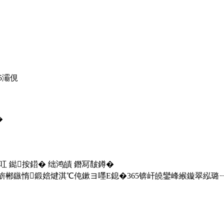
5灞俔
�
跺叿 鐑按鍣� 绌鸿皟 鐕冩皵鐏�
旂郴鏃惰鍛婄煡淇℃伅鏉ヨ嚜E鎴�365锛屽皢鑾峰緱鏇翠紭璐