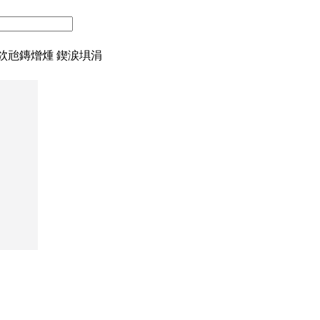
椴佽兘鏄熷煄 鍥涙埧涓