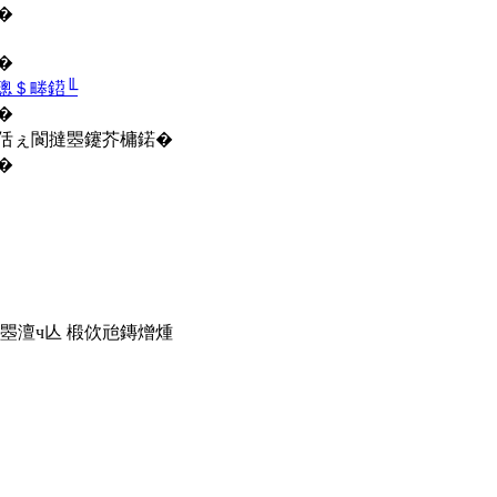
�
�
璁＄畻鍣╙
�
佸ぇ閬撻瞾鑳芥槦鍩�
�
瞾澶ч亾 椴佽兘鏄熷煄