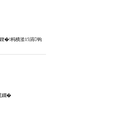
鍥�!杩樻湁15涓钩
浘鐗�