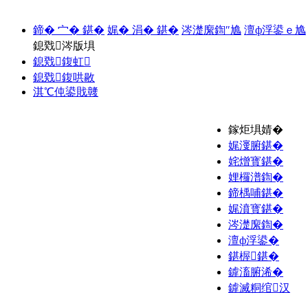
鍗� 宀� 鍖�
娓� 涓� 鍖�
涔濋緳鍧″尯
澶ф浮鍙ｅ尯
鎴戣涔版埧
鎴戣鍑虹
鎴戣鍑哄敭
淇℃伅鍙戝竷
鎵炬埧婧�
娓濅腑鍖�
姹熷寳鍖�
娌欏潽鍧�
鍗楀哺鍖�
娓濆寳鍖�
涔濋緳鍧�
澶ф浮鍙�
鍖楃鍖�
鎼滀腑浠�
鎼滅粡绾汉