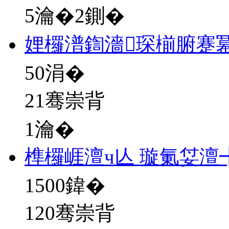
5瀹�2鍘�
娌欏潽鍧濇琛椾腑蹇
50
涓�
21骞崇背
1瀹�
榫欏崕澶ч亾 璇氭姇澶
1500
鍏�
120骞崇背