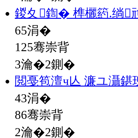
鍐夊鍧� 榫欐箹.绱
65
涓�
125骞崇背
3瀹�2鍘�
閲戞笣澶ч亾 濂ユ灄鍖
43
涓�
86骞崇背
2瀹�2鍘�