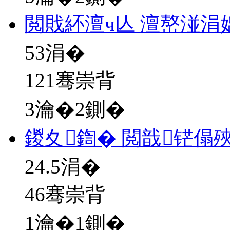
閲戝紑澶ч亾 澶嶅湴涓
53
涓�
121骞崇背
3瀹�2鍘�
鍐夊鍧� 閲戠铓傝殎
24.5
涓�
46骞崇背
1瀹�1鍘�