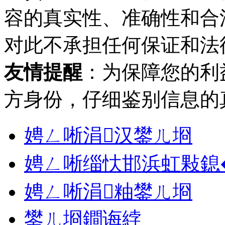
容的真实性、准确性和合
对此不承担任何保证和法
友情提醒
：为保障您的利
方身份，仔细鉴别信息的
娉ㄥ唽涓汉鐢ㄦ埛
娉ㄥ唽缁忕邯浜虹敤鎴
娉ㄥ唽涓粙鐢ㄦ埛
鐢ㄦ埛鐧诲綍