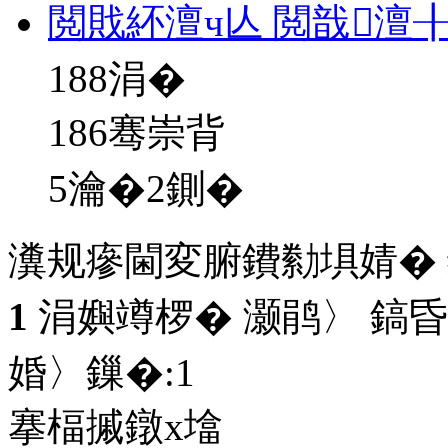
閲戝紑澶ч亾 閲戠澶
188
涓�
186骞崇背
5瀹�2鍘�
瀵规瘮閫変腑鐨勬埧婧�
1
涓嬩竴椤� 灏鹃〉 鎬昏
婚〉鏁�:
1
搴楅摵鐓х墖