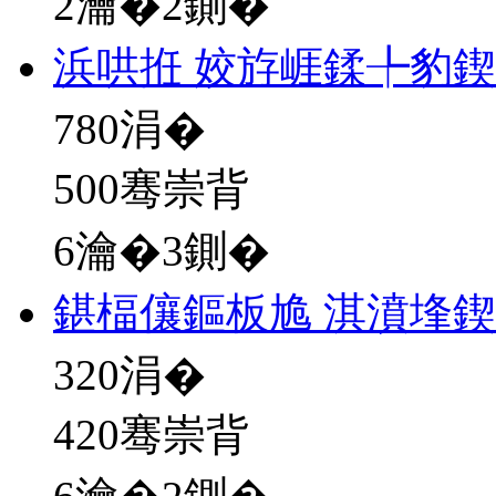
2瀹�2鍘�
浜哄拰 姣斿崕鍒╄豹
780
涓�
500骞崇背
6瀹�3鍘�
鍖楅儴鏂板尯 淇濆埄
320
涓�
420骞崇背