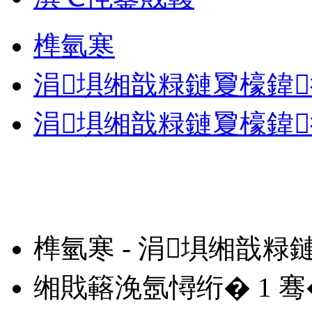
榫氫寒
涓埧缃戠粶鏈夐檺鍏
涓埧缃戠粶鏈夐檺鍏
榫氫寒 - 涓埧缃戠
缃戝簵浼氬憳绗�
1
骞