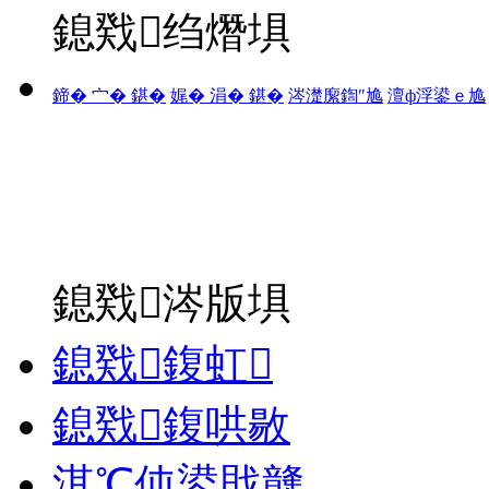
鎴戣绉熸埧
鍗� 宀� 鍖�
娓� 涓� 鍖�
涔濋緳鍧″尯
澶ф浮鍙ｅ尯
鎴戣涔版埧
鎴戣鍑虹
鎴戣鍑哄敭
淇℃伅鍙戝竷