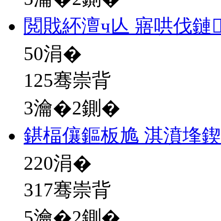
閲戝紑澶ч亾 寤哄伐鏈
50
涓�
125骞崇背
3瀹�2鍘�
鍖楅儴鏂板尯 淇濆埄
220
涓�
317骞崇背
5瀹�2鍘�