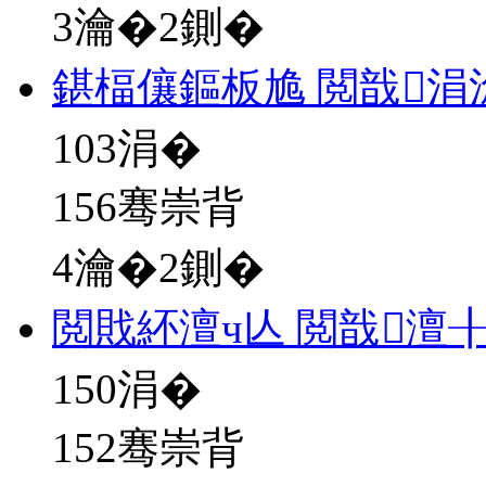
3瀹�2鍘�
鍖楅儴鏂板尯 閲戠涓
103
涓�
156骞崇背
4瀹�2鍘�
閲戝紑澶ч亾 閲戠澶
150
涓�
152骞崇背