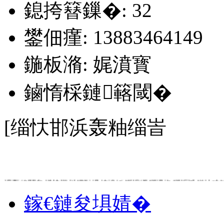
鎴挎簮鏁�: 32
鐢佃瘽: 13883464149
鍦板潃: 娓濆寳
鏀惰棌鏈簵閾�
[缁忕邯浜轰粙缁峕
涓轰綘閫夋嫨楂樿川鐨勬埧婧愶紝鎻愪緵鐧惧垎鐧炬弧鎰忕殑鏈嶅
鎵€鏈夋埧婧�