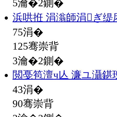
5瀹�2鍘�
浜哄拰 涓滃師涓ぎ缇
75
涓�
125骞崇背
3瀹�2鍘�
閲戞笣澶ч亾 濂ユ灄鍖
43
涓�
90骞崇背