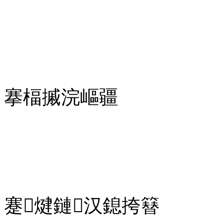
搴楅摵浣嶇疆
蹇煡鏈汉鎴挎簮