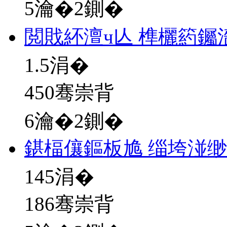
5瀹�2鍘�
閲戝紑澶ч亾 榫欐箹钃
1.5
涓�
450骞崇背
6瀹�2鍘�
鍖楅儴鏂板尯 缁垮湴
145
涓�
186骞崇背