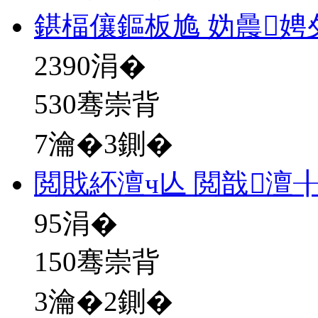
鍖楅儴鏂板尯 妫曟
2390
涓�
530骞崇背
7瀹�3鍘�
閲戝紑澶ч亾 閲戠澶
95
涓�
150骞崇背
3瀹�2鍘�