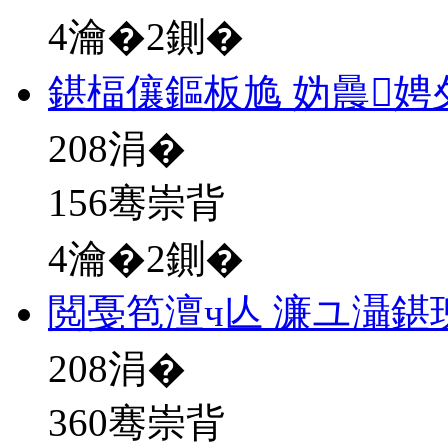
4瀹�2鍘�
鍖楅儴鏂板尯 妫曟
208
涓�
156骞崇背
4瀹�2鍘�
閲戞笣澶ч亾 濂ユ灄鍖
208
涓�
360骞崇背