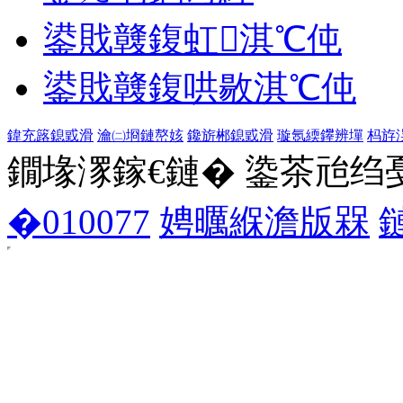
鍙戝竷鍑虹淇℃伅
鍙戝竷鍑哄敭淇℃伅
鍏充簬鎴戜滑
瀹㈡埛鏈嶅姟
鑱旂郴鎴戜滑
璇氬緛鑻辨墠
杩斿
鐗堟潈鎵€鏈� 鍌茶兘绉戞妧 1
�010077
娉曞緥澹版槑