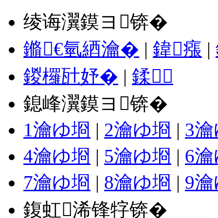
绫诲瀷鏌ヨ锛�
鏅€氫綇瀹�
|
鍏瘬
|
鍐欏瓧妤�
|
鍒
鎴峰瀷鏌ヨ锛�
1瀹ゆ埛
|
2瀹ゆ埛
|
3
4瀹ゆ埛
|
5瀹ゆ埛
|
6
7瀹ゆ埛
|
8瀹ゆ埛
|
9
鍑虹浠锋牸锛�