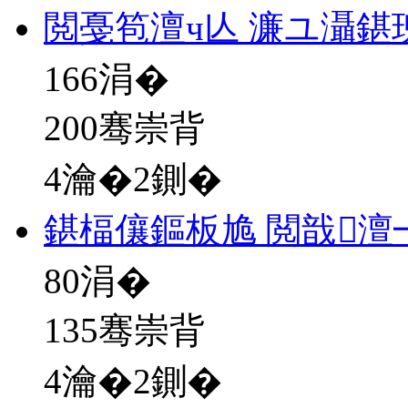
閲戞笣澶ч亾 濂ユ灄鍖
166
涓�
200骞崇背
4瀹�2鍘�
鍖楅儴鏂板尯 閲戠
80
涓�
135骞崇背
4瀹�2鍘�