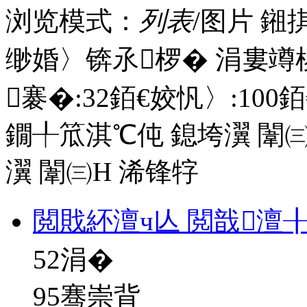
浏览模式：
列表
/图片
鎺
缈婚〉锛氶椤� 涓婁竴
褰�:
32
銆€姣忛〉:
100
銆
鐗╀笟淇℃伅
鎴垮瀷
闈㈢
瀷
闈㈢Н
浠锋牸
閲戝紑澶ч亾 閲戠澶
52
涓�
95骞崇背