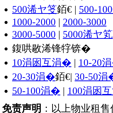
500浠ヤ笅
銆€ |
500-100
1000-2000
|
2000-3000
3000-5000
|
5000浠ヤ笂
鍑哄敭浠锋牸锛�
10涓囦互涓�
|
10-20
20-30涓�
銆€|
30-50涓
50-100涓�
|
100涓囦
免责声明
：以上物业租售