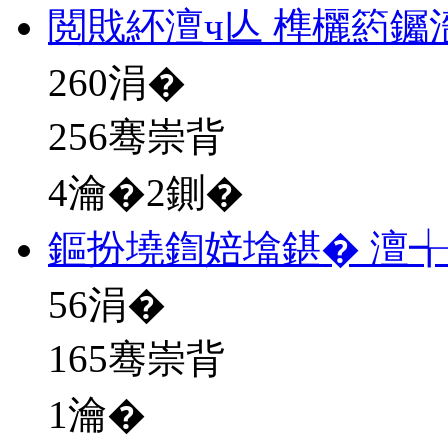
閲戝紑澶ч亾 榫欐箹钃
260
涓�
256骞崇背
4瀹�2鍘�
鏂扮墝鍧婄墖鍖� 澶╅
56
涓�
165骞崇背
1瀹�