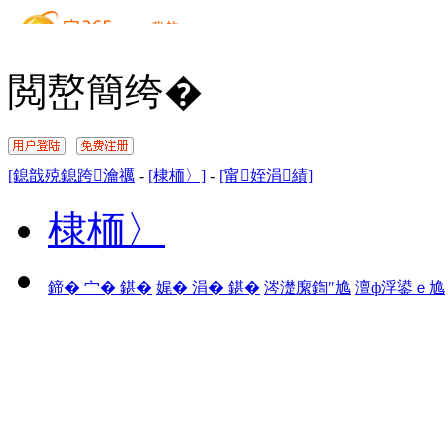
閲嶅簡绔�
[鎴戠殑鎴跨瀹禲
-
[棣栭〉]
-
[甯姪涓績]
棣栭〉
鍗� 宀� 鍖�
娓� 涓� 鍖�
涔濋緳鍧″尯
澶ф浮鍙ｅ尯