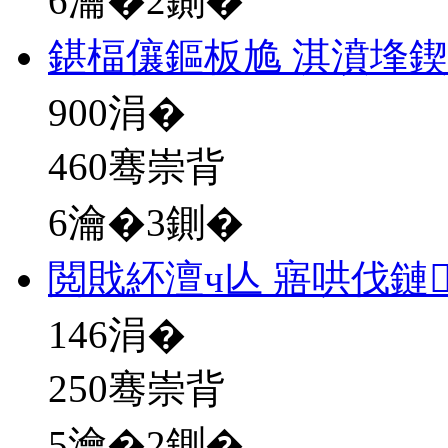
6瀹�2鍘�
鍖楅儴鏂板尯 淇濆埄
900
涓�
460骞崇背
6瀹�3鍘�
閲戝紑澶ч亾 寤哄伐鏈
146
涓�
250骞崇背
5瀹�2鍘�