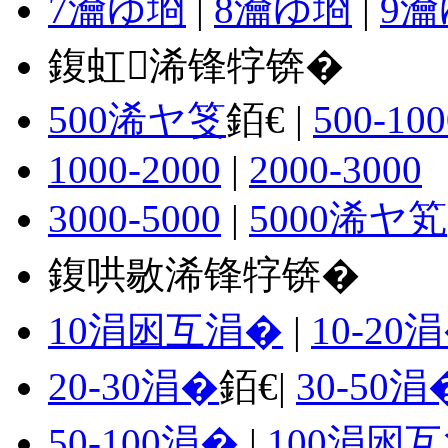
7瀹ゆ埛
|
8瀹ゆ埛
|
9
鍑虹浠锋牸锛�
500浠ヤ笅
銆€ |
500-100
1000-2000
|
2000-3000
3000-5000
|
5000浠ヤ笂
鍑哄敭浠锋牸锛�
10涓囦互涓�
|
10-20
20-30涓�
銆€|
30-50涓
50-100涓�
|
100涓囦