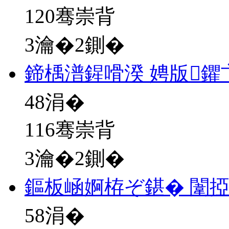
120骞崇背
3瀹�2鍘�
鍗楀潽鍟嗗湀 娉版
48
涓�
116骞崇背
3瀹�2鍘�
鏂板崡婀栫ぞ鍖� 闈
58
涓�