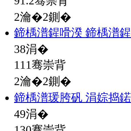
91.2骞崇背
2瀹�2鍘�
鍗楀潽鍟嗗湀 鍗楀潽鍟
38
涓�
111骞崇背
2瀹�2鍘�
鍗楀潽瑗胯矾 涓婃捣
49
涓�
130骞崇背