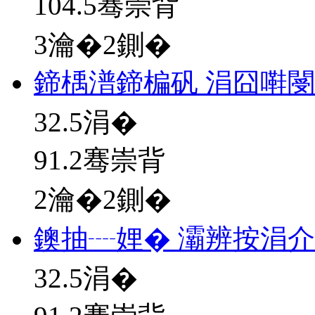
104.5骞崇背
3瀹�2鍘�
鍗楀潽鍗楄矾 涓囧嚡
32.5
涓�
91.2骞崇背
2瀹�2鍘�
鐭抽┈娌� 灞辨按涓
32.5
涓�