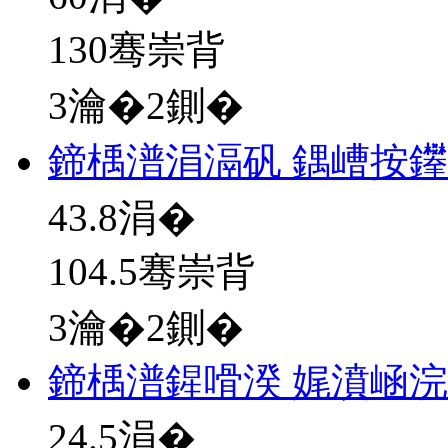
130骞崇背
3瀹�2鍘�
鍗楀潽涓滆矾 鍝嶆按
43.8
涓�
104.5骞崇背
3瀹�2鍘�
鍗楀潽鍟嗗湀 娓濆崡
24.5
涓�