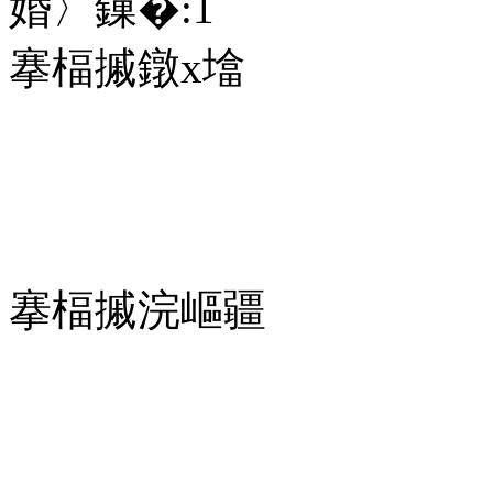
婚〉鏁�:
1
搴楅摵鐓х墖
搴楅摵浣嶇疆