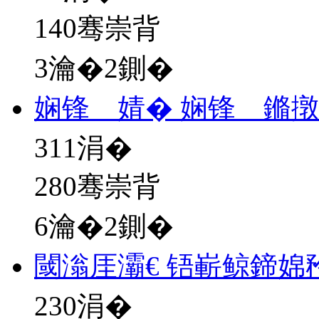
140骞崇背
3瀹�2鍘�
娴锋 婧� 娴锋 鏅
311
涓�
280骞崇背
6瀹�2鍘�
閾滃厓灞€ 铻嶄鲸鍗婂
230
涓�