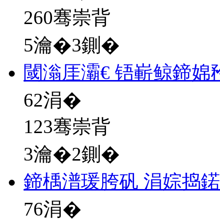
260骞崇背
5瀹�3鍘�
閾滃厓灞€ 铻嶄鲸鍗婂
62
涓�
123骞崇背
3瀹�2鍘�
鍗楀潽瑗胯矾 涓婃捣
76
涓�