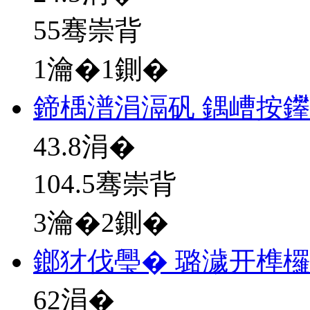
55骞崇背
1瀹�1鍘�
鍗楀潽涓滆矾 鍝嶆按
43.8
涓�
104.5骞崇背
3瀹�2鍘�
鎯犲伐璺� 璐濊开榫
62
涓�