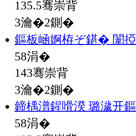
135.5骞崇背
3瀹�2鍘�
鏂板崡婀栫ぞ鍖� 闈
58
涓�
143骞崇背
3瀹�2鍘�
鍗楀潽鍟嗗湀 璐濊开
58
涓�