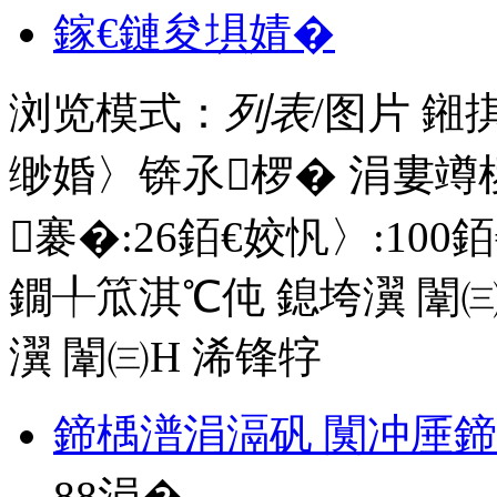
鎵€鏈夋埧婧�
浏览模式：
列表
/图片
鎺
缈婚〉锛氶椤� 涓婁竴
褰�:
26
銆€姣忛〉:
100
銆
鐗╀笟淇℃伅
鎴垮瀷
闈㈢
瀷
闈㈢Н
浠锋牸
鍗楀潽涓滆矾 闃冲厜
88
涓�