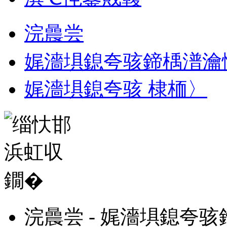
浣曟尝
娓濇埧鎴夸骇鍗楀潽瀹
娓濇埧鎴夸骇 棣栭〉
浣曟尝 - 娓濇埧鎴夸