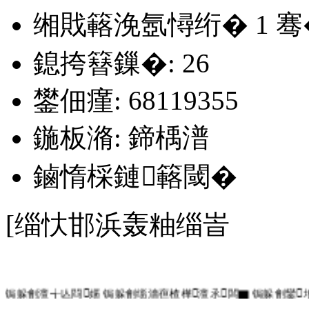
缃戝簵浼氬憳绗�
1
骞
鎴挎簮鏁�: 26
鐢佃瘽: 68119355
鍦板潃: 鍗楀潽
鏀惰棌鏈簵閾�
[缁忕邯浜轰粙缁峕
锔躲劊澶╅亾閰嫟 锔躲劊缁濇亱楂樺澶氶闆▇ 锔躲劊鑾