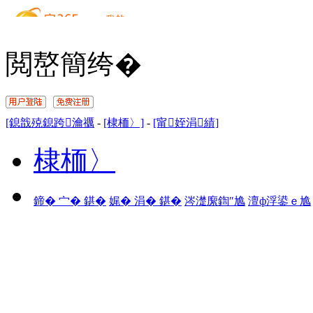
閲嶅簡绔�
[鎴戠殑鎴跨瀹禲
-
[棣栭〉]
-
[甯姪涓績]
棣栭〉
鍗� 宀� 鍖�
娓� 涓� 鍖�
涔濋緳鍧″尯
澶ф浮鍙ｅ尯