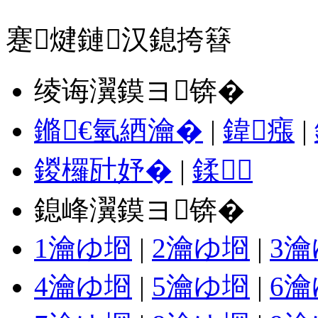
蹇煡鏈汉鎴挎簮
绫诲瀷鏌ヨ锛�
鏅€氫綇瀹�
|
鍏瘬
|
鍐欏瓧妤�
|
鍒
鎴峰瀷鏌ヨ锛�
1瀹ゆ埛
|
2瀹ゆ埛
|
3
4瀹ゆ埛
|
5瀹ゆ埛
|
6