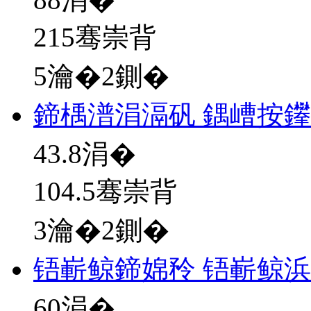
215骞崇背
5瀹�2鍘�
鍗楀潽涓滆矾 鍝嶆按
43.8
涓�
104.5骞崇背
3瀹�2鍘�
铻嶄鲸鍗婂矝 铻嶄鲸
60
涓�