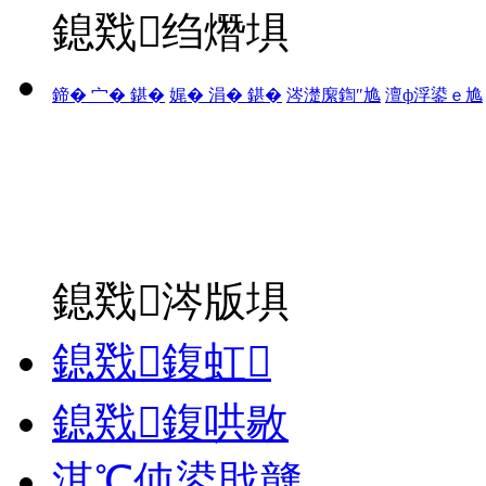
鎴戣绉熸埧
鍗� 宀� 鍖�
娓� 涓� 鍖�
涔濋緳鍧″尯
澶ф浮鍙ｅ尯
鎴戣涔版埧
鎴戣鍑虹
鎴戣鍑哄敭
淇℃伅鍙戝竷