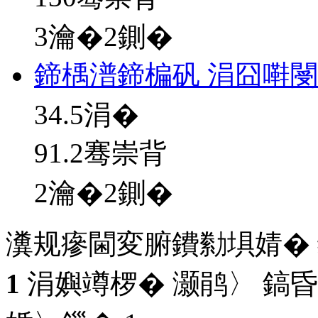
3瀹�2鍘�
鍗楀潽鍗楄矾 涓囧嚡
34.5
涓�
91.2骞崇背
2瀹�2鍘�
瀵规瘮閫変腑鐨勬埧婧�
1
涓嬩竴椤� 灏鹃〉 鎬昏