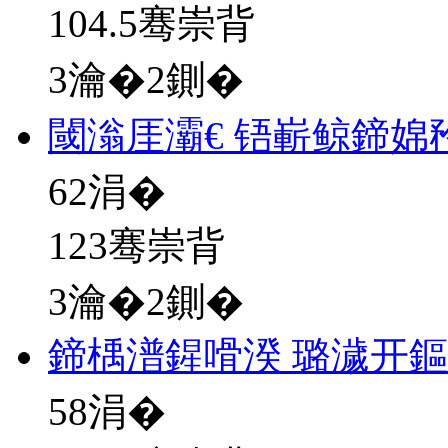
104.5骞崇背
3瀹�2鍘�
閾滃厓灞€ 铻嶄鲸鍗婂
62
涓�
123骞崇背
3瀹�2鍘�
鍗楀潽鍟嗗湀 璐濊开
58
涓�