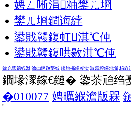
娉ㄥ唽涓粙鐢ㄦ埛
鐢ㄦ埛鐧诲綍
鍙戝竷鍑虹淇℃伅
鍙戝竷鍑哄敭淇℃伅
鍏充簬鎴戜滑
瀹㈡埛鏈嶅姟
鑱旂郴鎴戜滑
璇氬緛鑻辨墠
杩斿
鐗堟潈鎵€鏈� 鍌茶兘绉戞妧 1
�010077
娉曞緥澹版槑