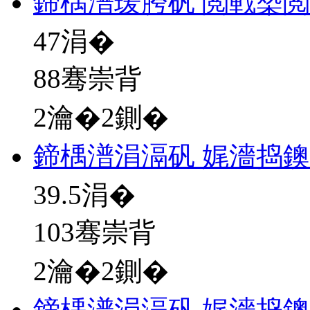
鍗楀潽瑗胯矾 閲戦槼
47
涓�
88骞崇背
2瀹�2鍘�
鍗楀潽涓滆矾 娓濇捣
39.5
涓�
103骞崇背
2瀹�2鍘�
鍗楀潽涓滆矾 娓濇捣