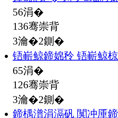
56
涓�
136骞崇背
3瀹�2鍘�
铻嶄鲸鍗婂矝 铻嶄鲸
65
涓�
126骞崇背
3瀹�2鍘�
鍗楀潽涓滆矾 闃冲厜