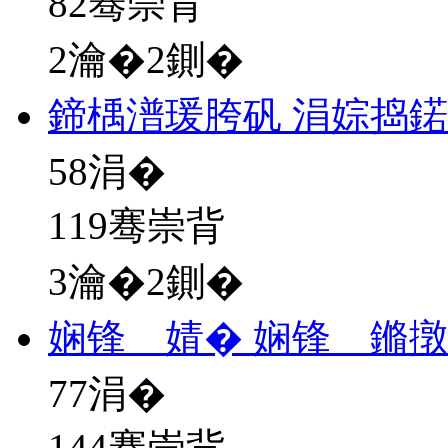
82骞崇背
2瀹�2鍘�
鍗楀潽瑗胯矾 涓婃捣
58
涓�
119骞崇背
3瀹�2鍘�
娴锋 婧� 娴锋 鏅
77
涓�
144骞崇背