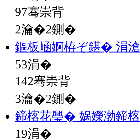
97骞崇背
2瀹�2鍘�
鏂板崡婀栫ぞ鍖� 涓
53
涓�
142骞崇背
3瀹�2鍘�
鍗楁花璺� 娲嬫渤鍗
19
涓�