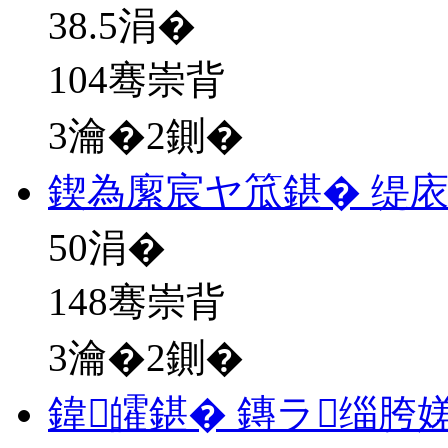
38.5
涓�
104骞崇背
3瀹�2鍘�
鍥為緳宸ヤ笟鍖� 缇
50
涓�
148骞崇背
3瀹�2鍘�
鍏皬鍖� 鏄ラ缁胯