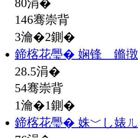
80
涓�
146骞崇背
3瀹�2鍘�
鍗楁花璺� 娴锋 鏅
28.5
涓�
54骞崇背
1瀹�1鍘�
鍗楁花璺� 姝﹀し婊