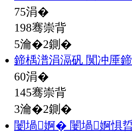
75
涓�
198骞崇背
5瀹�2鍘�
鍗楀潽涓滆矾 闃冲厜
60
涓�
145骞崇背
3瀹�2鍘�
闄堝婀� 闄堝婀惧