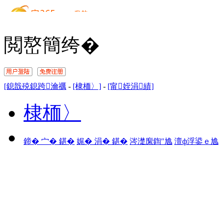
閲嶅簡绔�
[鎴戠殑鎴跨瀹禲
-
[棣栭〉]
-
[甯姪涓績]
棣栭〉
鍗� 宀� 鍖�
娓� 涓� 鍖�
涔濋緳鍧″尯
澶ф浮鍙ｅ尯