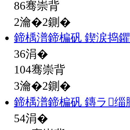
86骞崇背
2瀹�2鍘�
鍗楀潽鍗楄矾 鍥涙捣
36
涓�
104骞崇背
3瀹�2鍘�
鍗楀潽鍗楄矾 鏄ラ缁
54
涓�