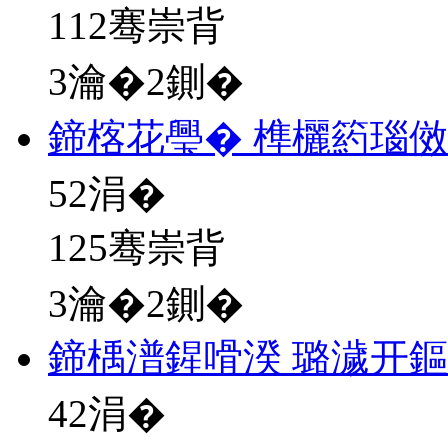
112骞崇背
3瀹�2鍘�
鍗楁花璺� 榫欐箹瑙
52
涓�
125骞崇背
3瀹�2鍘�
鍗楀潽鍟嗗湀 璐濊开
42
涓�