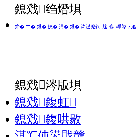
鎴戣绉熸埧
鍗� 宀� 鍖�
娓� 涓� 鍖�
涔濋緳鍧″尯
澶ф浮鍙ｅ尯
鎴戣涔版埧
鎴戣鍑虹
鎴戣鍑哄敭
淇℃伅鍙戝竷