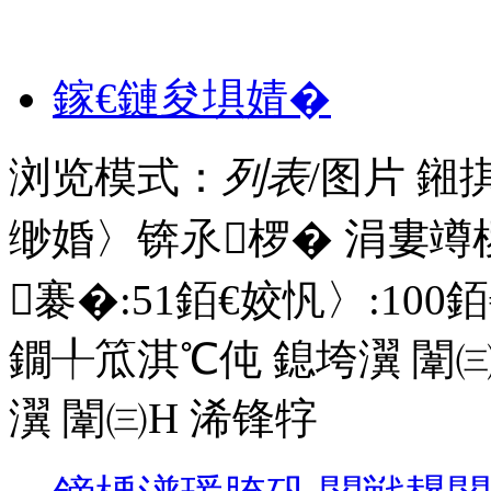
鎵€鏈夋埧婧�
浏览模式：
列表
/图片
鎺
缈婚〉锛氶椤� 涓婁竴
褰�:
51
銆€姣忛〉:
100
銆
鐗╀笟淇℃伅
鎴垮瀷
闈㈢
瀷
闈㈢Н
浠锋牸