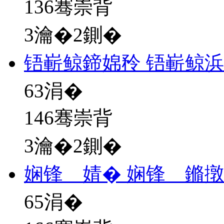
136骞崇背
3瀹�2鍘�
铻嶄鲸鍗婂矝 铻嶄鲸
63
涓�
146骞崇背
3瀹�2鍘�
娴锋 婧� 娴锋 鏅
65
涓�