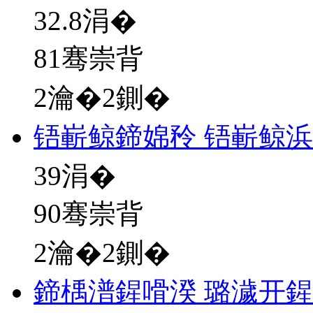
32.8
涓�
81骞崇背
2瀹�2鍘�
铻嶄鲸鍗婂矝 铻嶄鲸
39
涓�
90骞崇背
2瀹�2鍘�
鍗楀潽鍟嗗湀 璐濊开