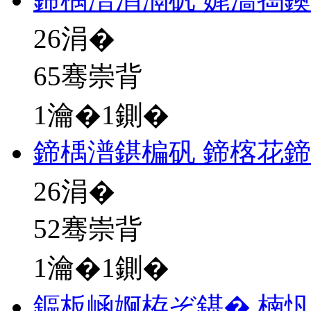
26
涓�
65骞崇背
1瀹�1鍘�
鍗楀潽鍖楄矾 鍗楁花
26
涓�
52骞崇背
1瀹�1鍘�
鏂板崡婀栫ぞ鍖� 楠忛