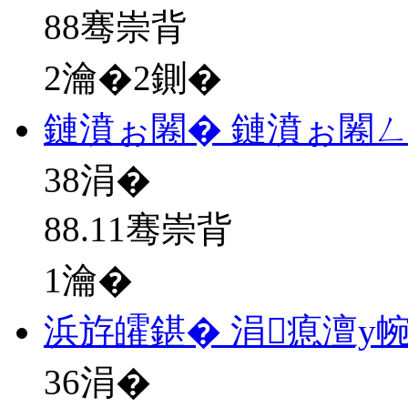
88骞崇背
2瀹�2鍘�
鏈濆ぉ闂� 鏈濆ぉ闂
38
涓�
88.11骞崇背
1瀹�
浜斿皬鍖� 涓瘜澶у
36
涓�