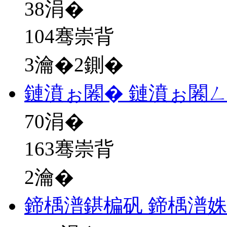
38
涓�
104骞崇背
3瀹�2鍘�
鏈濆ぉ闂� 鏈濆ぉ闂
70
涓�
163骞崇背
2瀹�
鍗楀潽鍖楄矾 鍗楀潽姝