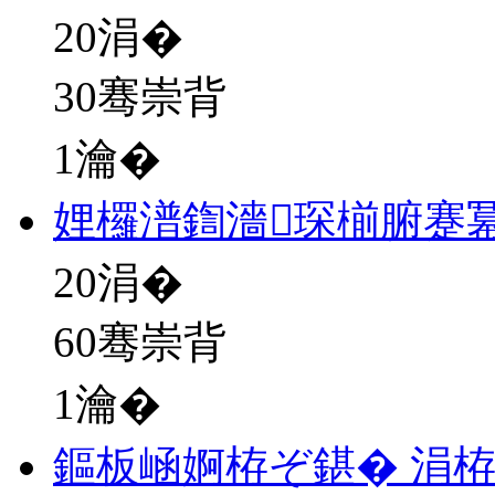
20
涓�
30骞崇背
1瀹�
娌欏潽鍧濇琛椾腑蹇
20
涓�
60骞崇背
1瀹�
鏂板崡婀栫ぞ鍖� 涓