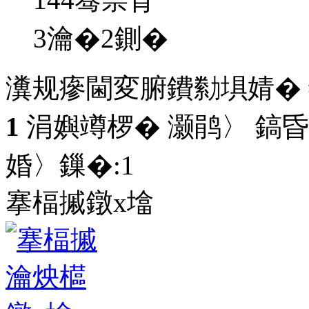
3瀹�2鍘�
瀵规瘮閫変腑鐨勬埧婧�
1
涓嬩竴椤� 灏鹃〉 鎬昏
婚〉鏁�:
1
搴楅摵鐓х墖