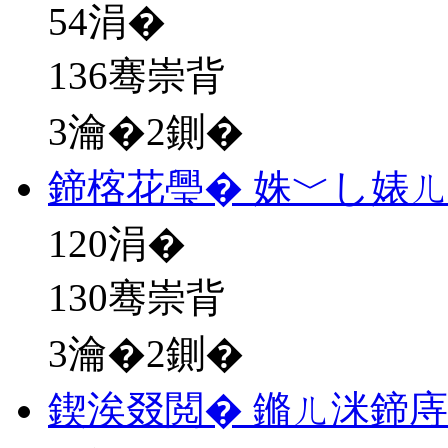
54
涓�
136骞崇背
3瀹�2鍘�
鍗楁花璺� 姝﹀し婊
120
涓�
130骞崇背
3瀹�2鍘�
鍥涘叕閲� 鏅ㄦ洣鍗