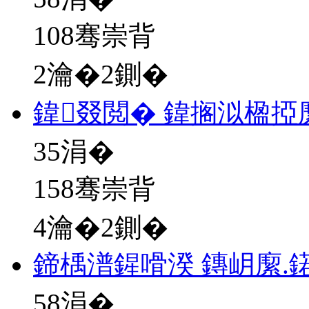
108骞崇背
2瀹�2鍘�
鍏叕閲� 鍏搁泤楹掗
35
涓�
158骞崇背
4瀹�2鍘�
鍗楀潽鍟嗗湀 鏄岄緳.
58
涓�