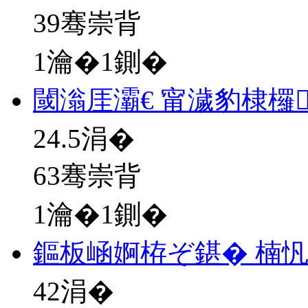
39骞崇背
1瀹�1鍘�
閾滃厓灞€ 甯濊豹棣欏
24.5
涓�
63骞崇背
1瀹�1鍘�
鏂板崡婀栫ぞ鍖� 楠忛
42
涓�