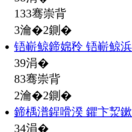
133骞崇背
3瀹�2鍘�
铻嶄鲸鍗婂矝 铻嶄鲸
39
涓�
83骞崇背
2瀹�2鍘�
鍗楀潽鍟嗗湀 鑺卞洯
34
涓�