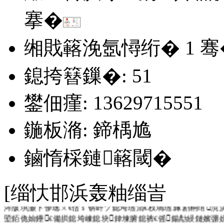
搴�
缃戝簵浼氬憳绗�
1
骞
鎴挎簮鏁�: 51
鐢佃瘽: 13629715551
鍦板潃: 鍗楀尯
鏀惰棌鏈簵閾�
[缁忕邯浜轰粙缁峕
涔版埧灏卞儚璁ㄨ€佸﹩锛屽ソ鎴垮瓙涓€杈堝瓙.鎵剧粡绾渷
埅銆佹姢鑸€備拱鎴垮崠鎴块鍏堜腑鎴裤€傜鍚勪綅鏈嬪弸