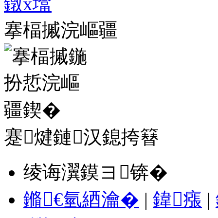
搴楅摵浣嶇疆
蹇煡鏈汉鎴挎簮
绫诲瀷鏌ヨ锛�
鏅€氫綇瀹�
|
鍏瘬
|