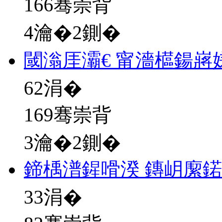
166骞崇背
4瀹�2鍘�
閾滃厓灞€ 甯濇櫙鍚嶈
62
涓�
169骞崇背
3瀹�2鍘�
鍗楀潽鍟嗗湀 鏄岄緳
33
涓�