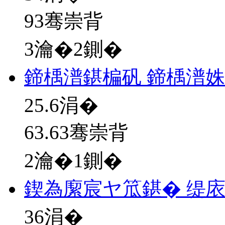
93骞崇背
3瀹�2鍘�
鍗楀潽鍖楄矾 鍗楀潽姝
25.6
涓�
63.63骞崇背
2瀹�1鍘�
鍥為緳宸ヤ笟鍖� 缇
36
涓�