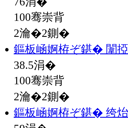
76
涓�
100骞崇背
2瀹�2鍘�
鏂板崡婀栫ぞ鍖� 闈
38.5
涓�
100骞崇背
2瀹�2鍘�
鏂板崡婀栫ぞ鍖� 绔