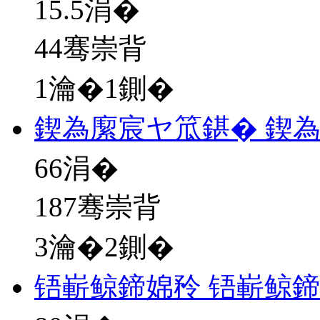
15.5
涓�
44骞崇背
1瀹�1鍘�
鍥為緳宸ヤ笟鍖� 鍥
66
涓�
187骞崇背
3瀹�2鍘�
铻嶄鲸鍗婂矝 铻嶄鲸