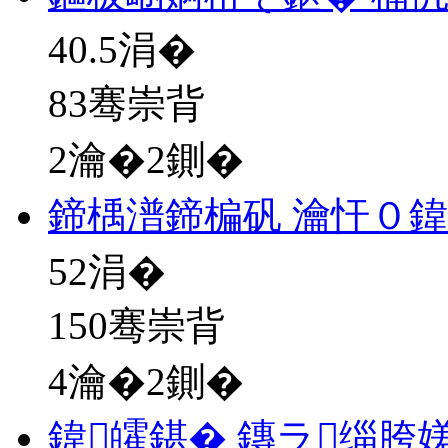
40.5
涓�
83骞崇背
2瀹�2鍘�
鍗楀潽鍗楄矾 瀹忓０鍏
52
涓�
150骞崇背
4瀹�2鍘�
鍏皬鍖� 鏄ラ缁胯