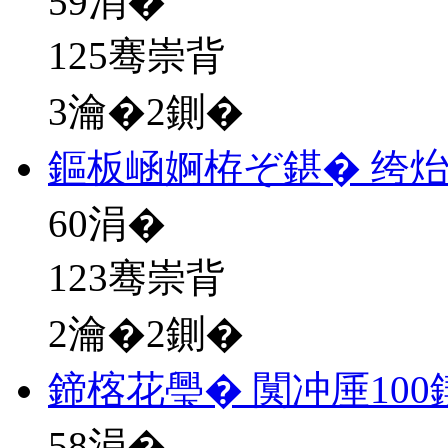
59
涓�
125骞崇背
3瀹�2鍘�
鏂板崡婀栫ぞ鍖� 绔
60
涓�
123骞崇背
2瀹�2鍘�
鍗楁花璺� 闃冲厜10
58
涓�