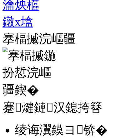
搴楅摵浣嶇疆
蹇煡鏈汉鎴挎簮
绫诲瀷鏌ヨ锛�