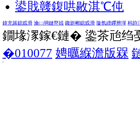
鍙戝竷鍑哄敭淇℃伅
鍏充簬鎴戜滑
瀹㈡埛鏈嶅姟
鑱旂郴鎴戜滑
璇氬緛鑻辨墠
杩斿
鐗堟潈鎵€鏈� 鍌茶兘绉戞妧 1
�010077
娉曞緥澹版槑