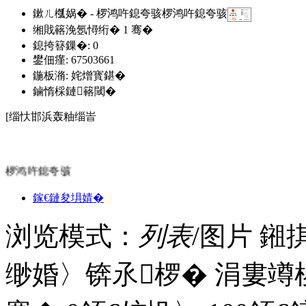
鏉ㄦ槬娲� - 椤鸿吘鎴夸骇椤鸿吘鎴夸骇
缃戝簵浼氬憳绗�
1
骞�
鎴挎簮鏁�: 0
鐢佃瘽: 67503661
鍦板潃: 姹熷寳鍖�
鏀惰棌鏈簵閾�
[缁忕邯浜轰粙缁峕
椤鸿吘鎴夸骇
鎵€鏈夋埧婧�
浏览模式：
列表
/图片
鎺
缈婚〉锛氶椤� 涓婁竴