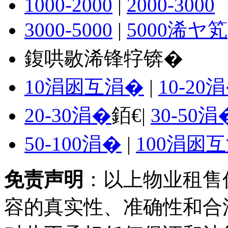
1000-2000
|
2000-3000
3000-5000
|
5000浠ヤ笂
鍑哄敭浠锋牸锛�
10涓囦互涓�
|
10-20
20-30涓�
銆€|
30-50涓
50-100涓�
|
100涓囦
免责声明
：以上物业租售
容的真实性、准确性和合