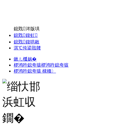
鎴戣涔版埧
鎴戣鍑虹
鎴戣鍑哄敭
淇℃伅鍙戝竷
鏉ㄦ槬娲�
椤鸿吘鎴夸骇椤鸿吘鎴夸骇
椤鸿吘鎴夸骇 棣栭〉