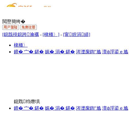
閲嶅簡绔�
[鎴戠殑鎴跨瀹禲
-
[棣栭〉]
-
[甯姪涓績]
棣栭〉
鍗� 宀� 鍖�
娓� 涓� 鍖�
涔濋緳鍧″尯
澶ф浮鍙ｅ尯
鎴戣绉熸埧
鍗� 宀� 鍖�
娓� 涓� 鍖�
涔濋緳鍧″尯
澶ф浮鍙ｅ尯