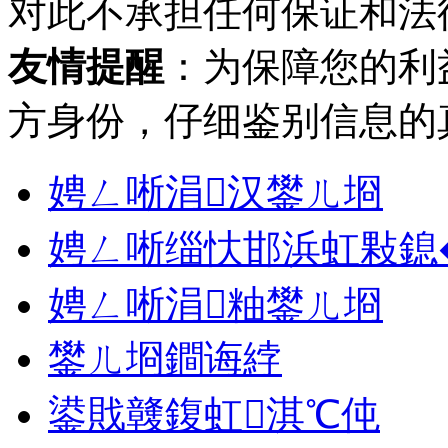
对此不承担任何保证和法
友情提醒
：为保障您的利
方身份，仔细鉴别信息的
娉ㄥ唽涓汉鐢ㄦ埛
娉ㄥ唽缁忕邯浜虹敤鎴
娉ㄥ唽涓粙鐢ㄦ埛
鐢ㄦ埛鐧诲綍
鍙戝竷鍑虹淇℃伅