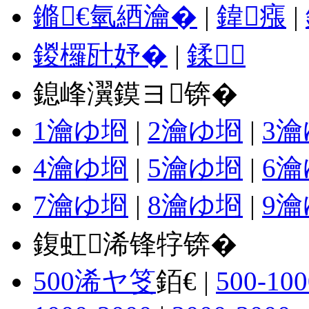
鏅€氫綇瀹�
|
鍏瘬
|
鍐欏瓧妤�
|
鍒
鎴峰瀷鏌ヨ锛�
1瀹ゆ埛
|
2瀹ゆ埛
|
3
4瀹ゆ埛
|
5瀹ゆ埛
|
6
7瀹ゆ埛
|
8瀹ゆ埛
|
9
鍑虹浠锋牸锛�
500浠ヤ笅
銆€ |
500-100