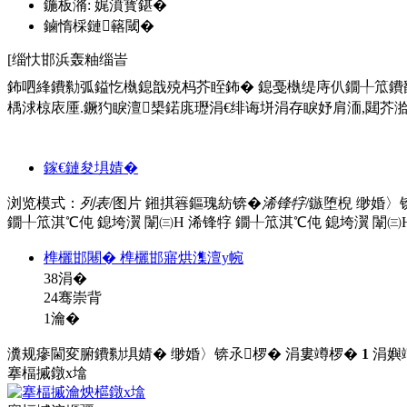
鍦板潃: 娓濆寳鍖�
鏀惰棌鏈簵閾�
[缁忕邯浜轰粙缁峕
鈽呬綘鐨勬弧鎰忔槸鎴戠殑杩芥眰鈽� 鎴戞槸缇庤仈鐗╀笟鐨勫皬
楀浗椋庡厜.鐝犳睙澶槼鍩庣瓑涓€绯诲垪涓存睙妤肩洏,閮芥湁楂樻
鎵€鏈夋埧婧�
浏览模式：
列表
/图片
鎺掑簭鏂瑰紡锛�
浠锋牸
/鏃堕棿
缈婚〉
鐗╀笟淇℃伅
鎴垮瀷
闈㈢Н
浠锋牸
鐗╀笟淇℃伅
鎴垮瀷
闈㈢
榫欐邯闀� 榫欐邯寤烘潗澶у帵
38
涓�
24骞崇背
1瀹�
瀵规瘮閫変腑鐨勬埧婧�
缈婚〉锛氶椤� 涓婁竴椤�
1
涓嬩
搴楅摵鐓х墖