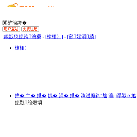
閲嶅簡绔�
[鎴戠殑鎴跨瀹禲
-
[棣栭〉]
-
[甯姪涓績]
棣栭〉
鍗� 宀� 鍖�
娓� 涓� 鍖�
涔濋緳鍧″尯
澶ф浮鍙ｅ尯
鎴戣绉熸埧