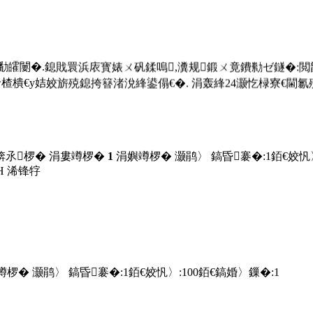
闄�.鎴戝睘浜庡寳婊ㄨ矾鍒嗚,瀵规鍛ㄨ竟鐨勬ゼ鐩�:閲戠
€у姞姣旂殑鎴挎簮渚涗綘鍙傝€�. 涓轰綘24灏忔椂寮€閫氱殑鏈嶅
锛氶椤� 涓婁竴椤�
1
涓嬩竴椤� 灏鹃〉 鎬昏褰�:
1
銆€姣忛
Н
浠锋牸
竴椤� 灏鹃〉 鎬昏褰�:
1
銆€姣忛〉:
100
銆€鎬婚〉鏁�:
1