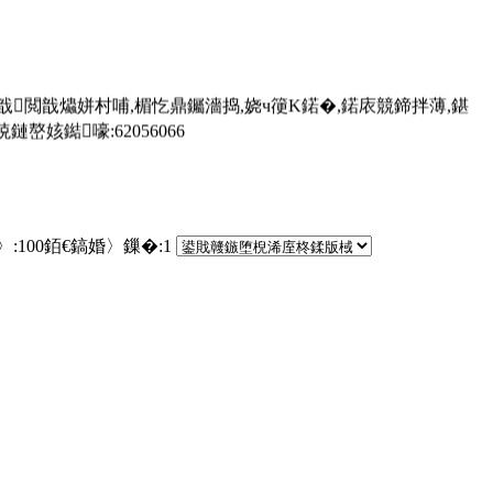
閲戠爞姘村哺,楣忔鼎钃濇捣,娆ч箯K鍩�,鍩庡競鍗拌薄,鍖
姟鐑嚎:62056066
〉:
100
銆€鎬婚〉鏁�:
1