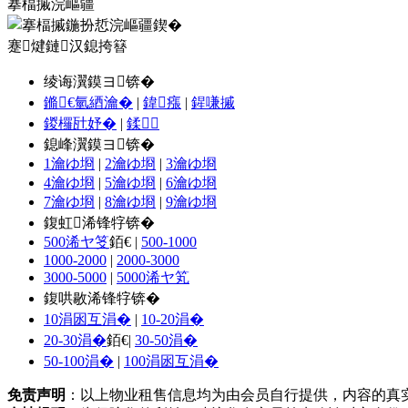
搴楅摵浣嶇疆
蹇煡鏈汉鎴挎簮
绫诲瀷鏌ヨ锛�
鏅€氫綇瀹�
|
鍏瘬
|
鍟嗛摵
鍐欏瓧妤�
|
鍒
鎴峰瀷鏌ヨ锛�
1瀹ゆ埛
|
2瀹ゆ埛
|
3瀹ゆ埛
4瀹ゆ埛
|
5瀹ゆ埛
|
6瀹ゆ埛
7瀹ゆ埛
|
8瀹ゆ埛
|
9瀹ゆ埛
鍑虹浠锋牸锛�
500浠ヤ笅
銆€ |
500-1000
1000-2000
|
2000-3000
3000-5000
|
5000浠ヤ笂
鍑哄敭浠锋牸锛�
10涓囦互涓�
|
10-20涓�
20-30涓�
銆€|
30-50涓�
50-100涓�
|
100涓囦互涓�
免责声明
：以上物业租售信息均为由会员自行提供，内容的真