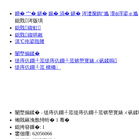
鍗� 宀� 鍖�
娓� 涓� 鍖�
涔濋緳鍧″尯
澶ф浮鍙ｅ尯
鎴戣涔版埧
鎴戣鍑虹
鎴戣鍑哄敭
淇℃伅鍙戝竷
闄堥搧鍒�
缇庤仈鐗╀笟缇庤仈鐗╀笟锛嶅寳婊ㄨ矾鍒嗚
缇庤仈鐗╀笟 棣栭〉
闄堥搧鍒� - 缇庤仈鐗╀笟缇庤仈鐗╀笟锛嶅寳婊ㄨ矾鍒
缃戝簵浼氬憳绗�
1
骞�
鎴挎簮鏁�: 1
鐢佃瘽: 62056066