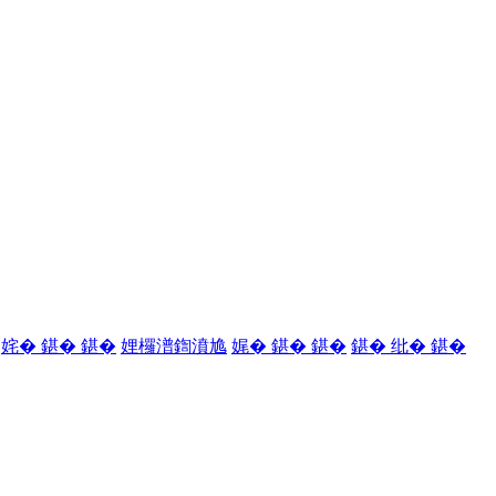
姹� 鍖� 鍖�
娌欏潽鍧濆尯
娓� 鍖� 鍖�
鍖� 纰� 鍖�