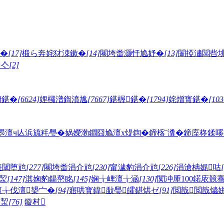
�
[17]
椴ら奔姹犲洓鏉�
[14]
闀垮畨灏忓尯妤�
[13]
闈掗潚闆呰
亽
[2]
腑鍖�
[6624]
娌欏潽鍧濆尯
[7667]
鍖楃鍖�
[1794]
姹熷寳鍖�
[103
瞾澶ч亾
浜旈粍璺�
娲嬫渤鐗囧尯
澶х煶鍧�
鍗楁ˉ瀵�
鍗庢柊鍒嗘
拰閾堕兘
[277]
闀垮畨涓介兘
[230]
甯濊豹涓介兘
[226]
涓滄柟娓咕
洯
[147]
淇婅豹鍚嶅眳
[145]
娴╁崥澶╁涵
[130]
闃冲厜100鍩庡競
澶╁伐澶槼宀�
[94]
寤哄寳鍏敮璺皬鍖烘ゼ
[91]
閲戠閲戠爞
卞洯
[76]
鏇村