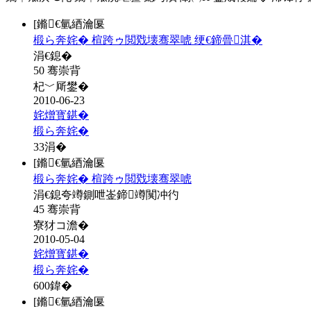
[鏅€氫綇瀹匽
椴ら奔姹� 楦跨ゥ閲戣壊骞翠唬 绠€鍗曡淇�
涓€鎴�
50 骞崇背
杞﹀厛鐢�
2010-06-23
姹熷寳鍖�
椴ら奔姹�
33
涓�
[鏅€氫綇瀹匽
椴ら奔姹� 楦跨ゥ閲戣壊骞翠唬
涓€鎴夸竴鍘呭崟鍗竴闃冲彴
45 骞崇背
寮犲コ澹�
2010-05-04
姹熷寳鍖�
椴ら奔姹�
600
鍏�
[鏅€氫綇瀹匽