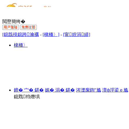
閲嶅簡绔�
[鎴戠殑鎴跨瀹禲
-
[棣栭〉]
-
[甯姪涓績]
棣栭〉
鍗� 宀� 鍖�
娓� 涓� 鍖�
涔濋緳鍧″尯
澶ф浮鍙ｅ尯
鎴戣绉熸埧