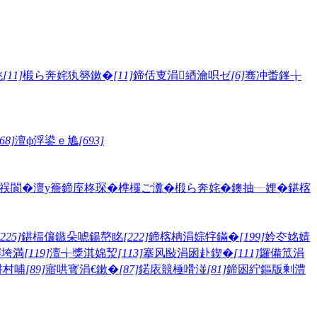
垗
[11]
椴ら奔姹犱簩鏉�
[11]
鍗佸叓涓綇瀹呮ゼ
[6]
骞冲畨鎽╁
68]
澶ф浮鍙ｅ尯
[693]
祦閬�
澶у簷
鍗庢柊琛�
榫欏ご瀵�
椴ら奔姹�
鐭抽┈娌�
鍖楁
[225]
鍖楅儴鏃朵唬鍚嶅眳
[222]
鍗楁柟涓婃牸鏋�
[199]
妗冭姳婧
骞垮満
[119]
澶╅獎淇婂洯
[113]
搴风敯涓囦赴鍥�
[111]
鑼備笟涓
姘村哺
[89]
寤哄寳涓€鏉�
[87]
鍩庡競棰嗗湴
[81]
鍗囦紵鏂版剰澧