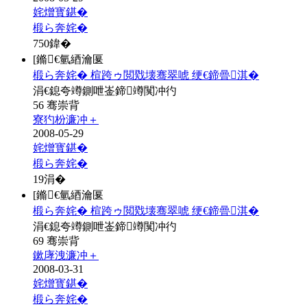
姹熷寳鍖�
椴ら奔姹�
750
鍏�
[鏅€氫綇瀹匽
椴ら奔姹� 楦跨ゥ閲戣壊骞翠唬 绠€鍗曡淇�
涓€鎴夸竴鍘呭崟鍗竴闃冲彴
56 骞崇背
寮犳枌濂冲＋
2008-05-29
姹熷寳鍖�
椴ら奔姹�
19
涓�
[鏅€氫綇瀹匽
椴ら奔姹� 楦跨ゥ閲戣壊骞翠唬 绠€鍗曡淇�
涓€鎴夸竴鍘呭崟鍗竴闃冲彴
69 骞崇背
鏉庨洩濂冲＋
2008-03-31
姹熷寳鍖�
椴ら奔姹�