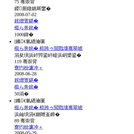
75 骞崇背
鍐厠鐓婂厛鐢�
2008-07-02
姹熷寳鍖�
椴ら奔姹�
1000
鍏�
[鏅€氫綇瀹匽
椴ら奔姹� 楦跨ゥ閲戣壊骞翠唬
涓夋埧浜屽巺鍙屽崼浜岄槼鍙�
119 骞崇背
寮犳枌濂冲＋
2008-06-28
姹熷寳鍖�
椴ら奔姹�
50
涓�
[鏅€氫綇瀹匽
椴ら奔姹� 楦跨ゥ閲戣壊骞翠唬
浜屾埧涓€鍘呭崟鍗�
89 骞崇背
寮犳枌濂冲＋
2008-05-29