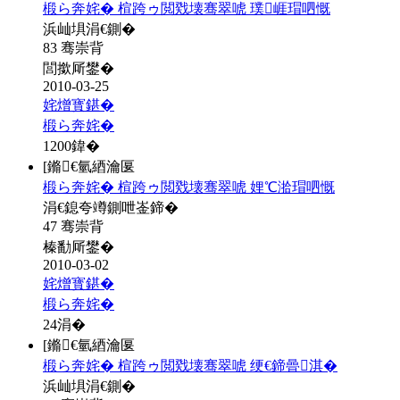
椴ら奔姹� 楦跨ゥ閲戣壊骞翠唬 璞崕瑁呬慨
浜屾埧涓€鍘�
83 骞崇背
閭撳厛鐢�
2010-03-25
姹熷寳鍖�
椴ら奔姹�
1200
鍏�
[鏅€氫綇瀹匽
椴ら奔姹� 楦跨ゥ閲戣壊骞翠唬 娌℃湁瑁呬慨
涓€鎴夸竴鍘呭崟鍗�
47 骞崇背
榛勫厛鐢�
2010-03-02
姹熷寳鍖�
椴ら奔姹�
24
涓�
[鏅€氫綇瀹匽
椴ら奔姹� 楦跨ゥ閲戣壊骞翠唬 绠€鍗曡淇�
浜屾埧涓€鍘�