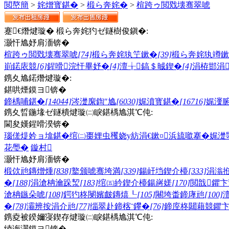
閲嶅簡
>
姹熷寳鍖�
>
椴ら奔姹�
>
楦跨ゥ閲戣壊骞翠唬
蹇€熸煡璇� 椴ら奔姹犳ゼ鐩樹俊鎭�:
灏忓尯妤肩洏锛�
楦跨ゥ閲戣壊骞翠唬
[74]
椴ら奔姹犱笁鏉�
[39]
椴ら奔姹犱竴鏉
崱鍩庡競
[6]
鍟嗗浣忓畢妤�
[4]
澶╁鎬＄晠鍥�
[4]
涓栫邯涓
鎸夊尯鍩熸煡璇�:
鍖哄煙鏌ヨ锛�
鍗楀哺鍖�
[14044]
涔濋緳鍧″尯
[6030]
娓濆寳鍖�
[16716]
娓濅
鎸夊晢鍦堟ゼ鐩樻煡璇㈡睙鍖楀尯淇℃伅:
閫夋嫨鍟嗗湀锛�
瑙傞煶妗ョ墖鍖�
绾㈡棗娌虫矡
娆у紡涓€鏉¤
浜旈噷搴�
娓濋
花璺�
鏇村
灏忓尯妤肩洏锛�
椴佽兘鏄熷煄
[838]
鐜颁唬骞垮満
[339]
鍚屽垱鍥介檯
[333]
涓滃
�
[188]
涓滄柟瀹跺洯
[183]
绾㈤紟鍥介檯鍚嶈嫅
[170]
閲戠鑺卞
滄柟鏃朵唬
[108]
鍔犳柊閿嬪皻鏄熺┖
[105]
闀垮畨鍗庨兘
[100]
�
[78]
灞辨按涓介兘
[77]
缁翠赴鍗楁ˉ鑻�
[76]
鍗庢柊閮藉競鑺
鎸夌被鍨嬭寖鍥存煡璇㈡睙鍖楀尯淇℃伅:
绫诲瀷鏌ヨ锛�