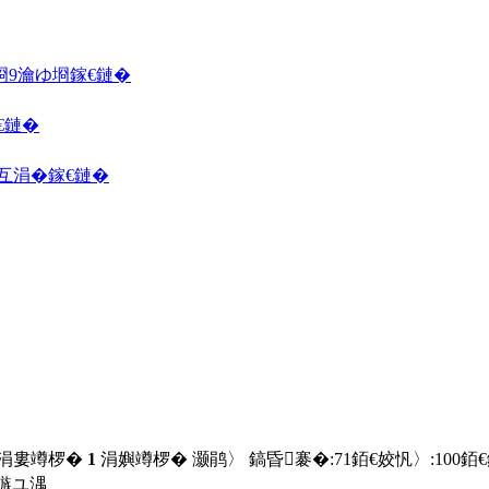
埛
9瀹ゆ埛
鎵€鏈�
€鏈�
囦互涓�
鎵€鏈�
 涓婁竴椤�
1
涓嬩竴椤� 灏鹃〉 鎬昏褰�:
71
銆€姣忛〉:
100
銆
鏃ユ湡