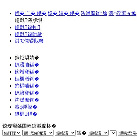
鍗� 宀� 鍖�
娓� 涓� 鍖�
涔濋緳鍧″尯
澶ф浮鍙ｅ尯
鎴戣涔版埧
鎴戣鍑虹
鎴戣鍑哄敭
淇℃伅鍙戝竷
鎵炬埧婧�
娓濅腑鍖�
姹熷寳鍖�
娌欏潽鍧�
鍗楀哺鍖�
娓濆寳鍖�
涔濋緳鍧�
澶ф浮鍙�
鍖楃鍖�
鐐瑰嚮鍒囨崲鎼滅储椤�
鍒�