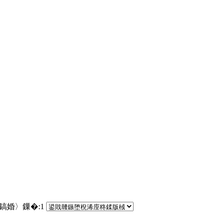
€鎬婚〉鏁�:
1