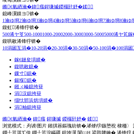
鏅€氫綇瀹�
鍏瘬
鍟嗛摵
鍐欏瓧妤�
鍒
鎴峰瀷鏌ヨ锛�
1瀹ゆ埛
2瀹ゆ埛
3瀹ゆ埛
4瀹ゆ埛
5瀹ゆ埛
6瀹ゆ埛
7瀹ゆ埛
8瀹ゆ
鍑虹浠锋牸锛�
500浠ヤ笅
500-1000
1000-2000
2000-3000
3000-5000
5000浠ヤ笂
鎵
鍑哄敭浠锋牸锛�
10涓囦互涓�
10-20涓�
20-30涓�
30-50涓�
50-100涓�
100涓
鎵€鏈夋埧婧�
鍑哄敭鎴�
鏁寸鎴�
鍚堢鎴�
鎺ㄨ崘鎴挎簮
涓汉鎴挎簮
缁忕邯浜烘埧婧�
涓粙鎴挎簮
鏅€氫綇瀹�
鍏瘬
鍟嗛摵
鍐欏瓧妤�
鍒
浏览模式：
列表
/图片
鎺掑簭鏂瑰紡锛�
浠锋牸
/鏃堕棿
棣栭〉
鐗╀笟淇℃伅
鐗╀笟浣嶇疆
鎴垮瀷
闈㈢Н
鍙戝竷鑰�
浠锋牸