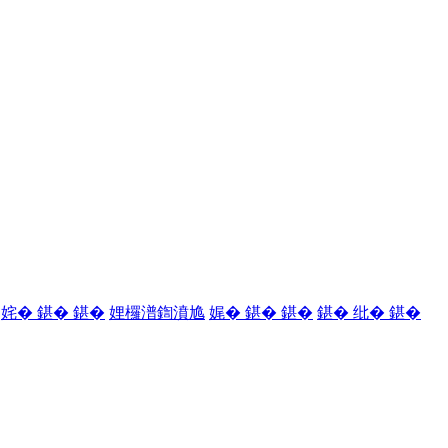
姹� 鍖� 鍖�
娌欏潽鍧濆尯
娓� 鍖� 鍖�
鍖� 纰� 鍖�