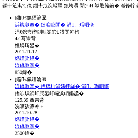
鐗╀笟淇℃伅
鐗╀笟浣嶇疆
鎴垮瀷
闈㈢Н
鍙戝竷鑰�
浠锋牸
[鏅€氫綇瀹匽
浜旈噷搴� 鏈涙睙闃� 涓。瑁呬慨
涓€鎴夸竴鍘呭崟鍗竴闃冲彴
42 骞崇背
娌堝厛鐢�
2011-11-12
姹熷寳鍖�
浜旈噷搴�
850
鍏�
[鏅€氫綇瀹匽
浜旈噷搴� 鍗楁柟涓婃牸鏋� 涓。瑁呬慨
鍥涙埧浜屽巺鍙屽崼浜岄槼鍙�
125.39 骞崇背
浣曠孩濂冲＋
2011-10-28
姹熷寳鍖�
浜旈噷搴�
2500
鍏�