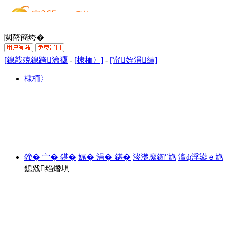
閲嶅簡绔�
[鎴戠殑鎴跨瀹禲
-
[棣栭〉]
-
[甯姪涓績]
棣栭〉
鍗� 宀� 鍖�
娓� 涓� 鍖�
涔濋緳鍧″尯
澶ф浮鍙ｅ尯
鎴戣绉熸埧