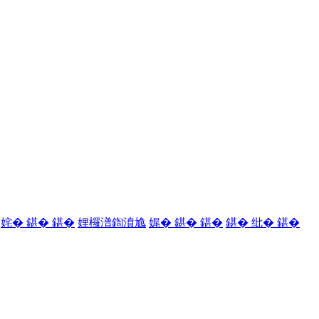
姹� 鍖� 鍖�
娌欏潽鍧濆尯
娓� 鍖� 鍖�
鍖� 纰� 鍖�