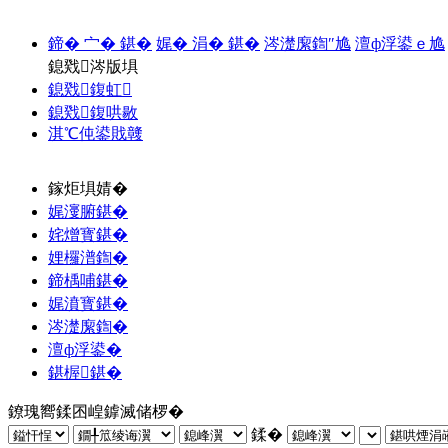
鍗� 宀� 鍖�
娓� 涓� 鍖�
涔濋緳鍧″尯
澶ф浮鍙ｅ尯
鎴戣涔版埧
鎴戣鍑虹
鎴戣鍑哄敭
淇℃伅鍙戝竷
鎵炬埧婧�
娓濅腑鍖�
姹熷寳鍖�
娌欏潽鍧�
鍗楀哺鍖�
娓濆寳鍖�
涔濋緳鍧�
澶ф浮鍙�
鍖楃鍖�
鐐瑰嚮鍒囨崲鎼滅储椤�
鍒�