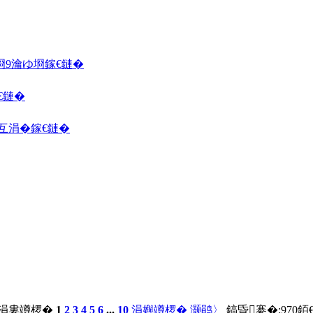
埛
9瀹ゆ埛
鎵€鏈�
€鏈�
囦互涓�
鎵€鏈�
 涓婁竴椤�
1
2
3
4
5
6
...
10
涓嬩竴椤�
灏鹃〉
鎬昏褰�:
970
銆