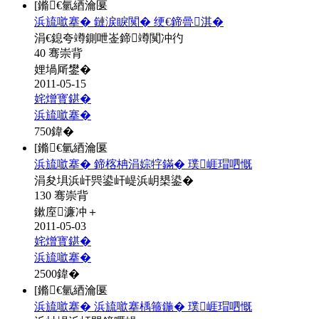
[鏅€氫綇瀹匽
浜旈噷搴� 鏈涙睙闃� 绠€鍗曡淇�
涓€鎴夸竴鍘呭崟鍗竴闃冲彴
40 骞崇背
娌堝厛鐢�
2011-05-15
姹熷寳鍖�
浜旈噷搴�
750
鍏�
[鏅€氫綇瀹匽
浜旈噷搴� 鍗楁柟涓婃牸鏋� 璞崕瑁呬慨
涓夋埧浜屽巺鍙屽崼浜岄槼鍙�
130 骞崇背
鏉庢濂冲＋
2011-05-03
姹熷寳鍖�
浜旈噷搴�
2500
鍏�
[鏅€氫綇瀹匽
浜旈噷搴� 浜旈噷搴楀箍鍦� 璞崕瑁呬慨