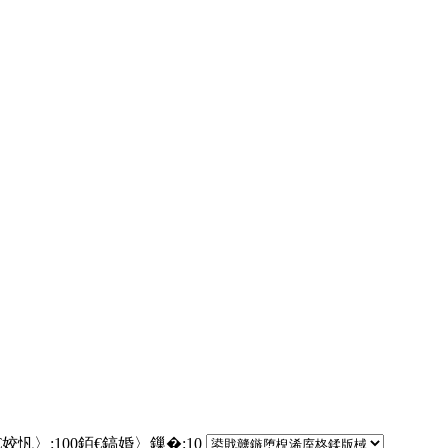
€姣忛〉:
100
銆€鎬婚〉鏁�:
10