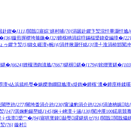
囦赴鍥�
[111]
閲戠寤婃ˉ姘村哺
[70]
涓囦赴鑺卞洯浣忓畢灏忓尯
[
�
[36]
鏇煎搱椤垮箍鍦�
[32]
鍗楁柟涓婃牸鏋楅槼鍏夌編璋�
[22
ょゥ鑺卞洯
[5]
鍏夊崕澶у帵
[4]
涓拌揪灏忓眳
[3]
澶╃淮涓栫邯闃冲
腑鍖�
[6624]
娌欏潽鍧濆尯
[7667]
鍖楃鍖�
[1794]
姹熷寳鍖�
[103
瞾澶ч亾
浜旈粍璺�
娲嬫渤鐗囧尯
澶х煶鍧�
鍗楁ˉ瀵�
鍗庢柊鍒嗘
拰閾堕兘
[277]
闀垮畨涓介兘
[230]
甯濊豹涓介兘
[226]
涓滄柟娓咕
洯
[147]
淇婅豹鍚嶅眳
[145]
娴╁崥澶╁涵
[130]
闃冲厜100鍩庡競
澶╁伐澶槼宀�
[94]
寤哄寳鍏敮璺皬鍖烘ゼ
[91]
閲戠閲戠爞
卞洯
[76]
鏇村