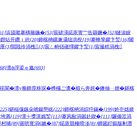
61]
浜旈噷搴楀箍鍦�
[53]
宸磋渶鍩庡寳宀告槑鐝�
[52]
鏈涙睙
]
鐟炶开鑽ｉ兘
[20]
鍗楁柟鏍兼灄绌洪棿
[19]
搴蜂箰鑺卞洯
[16]
閾
厜
[3]
閲戝彾涓栧
[3]
宸ㄥ畤铻嶉懌鑺卞洯
[1]
宸撮粠涓栧
68]
澶ф浮鍙ｅ尯
[693]
祦閬�
澶у簷
鍗庢柊琛�
榫欏ご瀵�
椴ら奔姹�
鐭抽┈娌�
鍖楁
[225]
鍖楅儴鏃朵唬鍚嶅眳
[222]
鍗楁柟涓婃牸鏋�
[199]
妗冭姳婧
骞垮満
[119]
澶╅獎淇婂洯
[113]
搴风敯涓囦赴鍥�
[111]
鑼備笟涓
姘村哺
[89]
寤哄寳涓€鏉�
[87]
鍩庡競棰嗗湴
[81]
鍗囦紵鏂版剰澧