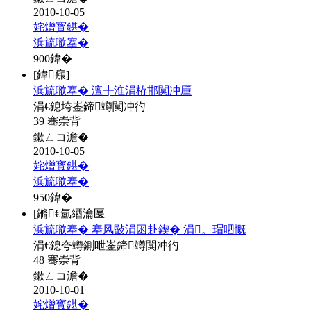
2010-10-05
姹熷寳鍖�
浜旈噷搴�
900
鍏�
[鍏瘬]
浜旈噷搴� 澶╃淮涓栫邯闃冲厜
涓€鎴垮崟鍗竴闃冲彴
39 骞崇背
鏉ㄥコ澹�
2010-10-05
姹熷寳鍖�
浜旈噷搴�
950
鍏�
[鏅€氫綇瀹匽
浜旈噷搴� 搴风敯涓囦赴鍥� 涓。瑁呬慨
涓€鎴夸竴鍘呭崟鍗竴闃冲彴
48 骞崇背
鏉ㄥコ澹�
2010-10-01
姹熷寳鍖�