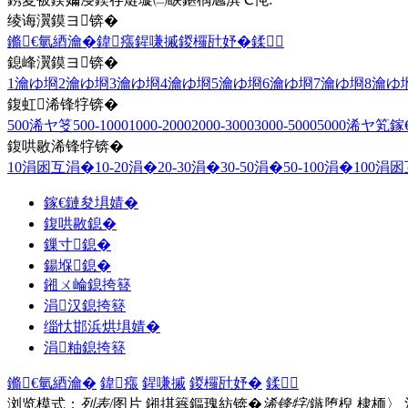
绫诲瀷鏌ヨ锛�
鏅€氫綇瀹�
鍏瘬
鍟嗛摵
鍐欏瓧妤�
鍒
鎴峰瀷鏌ヨ锛�
1瀹ゆ埛
2瀹ゆ埛
3瀹ゆ埛
4瀹ゆ埛
5瀹ゆ埛
6瀹ゆ埛
7瀹ゆ埛
8瀹ゆ
鍑虹浠锋牸锛�
500浠ヤ笅
500-1000
1000-2000
2000-3000
3000-5000
5000浠ヤ笂
鎵
鍑哄敭浠锋牸锛�
10涓囦互涓�
10-20涓�
20-30涓�
30-50涓�
50-100涓�
100涓
鎵€鏈夋埧婧�
鍑哄敭鎴�
鏁寸鎴�
鍚堢鎴�
鎺ㄨ崘鎴挎簮
涓汉鎴挎簮
缁忕邯浜烘埧婧�
涓粙鎴挎簮
鏅€氫綇瀹�
鍏瘬
鍟嗛摵
鍐欏瓧妤�
鍒
浏览模式：
列表
/图片
鎺掑簭鏂瑰紡锛�
浠锋牸
/鏃堕棿
棣栭〉