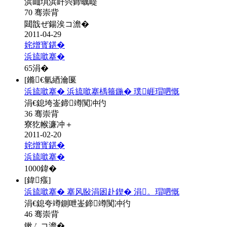
浜屾埧浜屽巺鍗曞崼
70 骞崇背
閮戠ぜ鍚涘コ澹�
2011-04-29
姹熷寳鍖�
浜旈噷搴�
65
涓�
[鏅€氫綇瀹匽
浜旈噷搴� 浜旈噷搴楀箍鍦� 璞崕瑁呬慨
涓€鎴垮崟鍗竴闃冲彴
36 骞崇背
寮犵帿濂冲＋
2011-02-20
姹熷寳鍖�
浜旈噷搴�
1000
鍏�
[鍏瘬]
浜旈噷搴� 搴风敯涓囦赴鍥� 涓。瑁呬慨
涓€鎴夸竴鍘呭崟鍗竴闃冲彴
46 骞崇背
鏉ㄥコ澹�