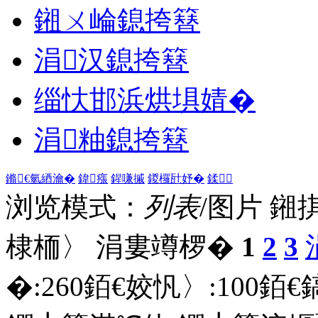
鎺ㄨ崘鎴挎簮
涓汉鎴挎簮
缁忕邯浜烘埧婧�
涓粙鎴挎簮
鏅€氫綇瀹�
鍏瘬
鍟嗛摵
鍐欏瓧妤�
鍒
浏览模式：
列表
/图片
鎺
棣栭〉 涓婁竴椤�
1
2
3
�:
260
銆€姣忛〉:
100
銆€