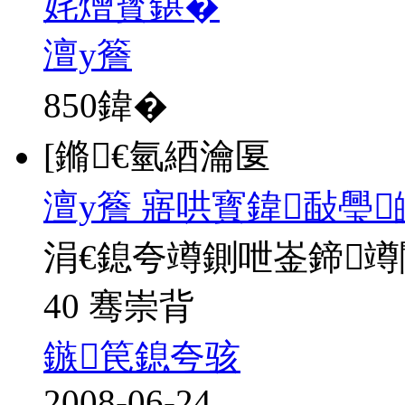
姹熷寳鍖�
澶у簷
850
鍏�
[鏅€氫綇瀹匽
澶у簷 寤哄寳鍏敮璺
涓€鎴夸竴鍘呭崟鍗
40 骞崇背
鏃笢鎴夸骇
2008-06-24