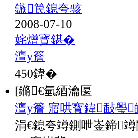
鏃笢鎴夸骇
2008-07-10
姹熷寳鍖�
澶у簷
450
鍏�
[鏅€氫綇瀹匽
澶у簷 寤哄寳鍏敮璺
涓€鎴夸竴鍘呭崟鍗