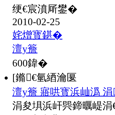
绠€宸濆厛鐢�
2010-02-25
姹熷寳鍖�
澶у簷
600
鍏�
[鏅€氫綇瀹匽
澶у簷 寤哄寳浜屾潙 
涓夋埧浜屽巺鍗曞崼涓