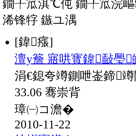
鐗╀笟淇℃伅
鐗╀笟浣嶇
浠锋牸
鏃ユ湡
[鍏瘬]
澶у簷 寤哄寳鍏敮璺
涓€鎴夸竴鍘呭崟鍗
33.06 骞崇背
璋㈠コ澹�
2010-11-22