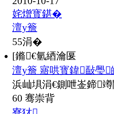
2010-10-17
姹熷寳鍖�
澶у簷
55
涓�
[鏅€氫綇瀹匽
澶у簷 寤哄寳鍏敮璺
浜屾埧涓€鍘呭崟鍗
60 骞崇背
寮犲