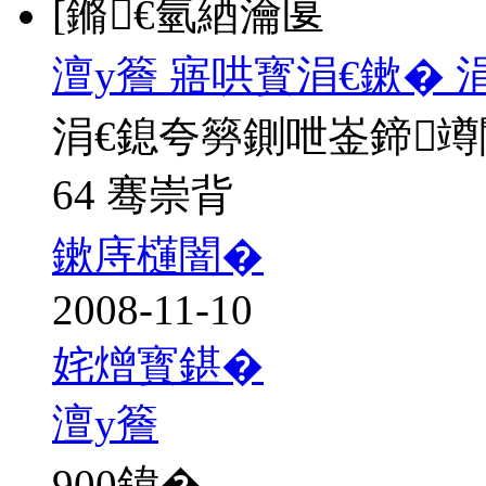
[鏅€氫綇瀹匽
澶у簷 寤哄寳涓€鏉� 
涓€鎴夸簩鍘呭崟鍗
64 骞崇背
鏉庤櫣闇�
2008-11-10
姹熷寳鍖�
澶у簷
900
鍏�