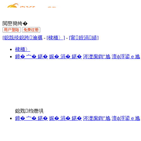
閲嶅簡绔�
[鎴戠殑鎴跨瀹禲
-
[棣栭〉]
-
[甯姪涓績]
棣栭〉
鍗� 宀� 鍖�
娓� 涓� 鍖�
涔濋緳鍧″尯
澶ф浮鍙ｅ尯
鎴戣绉熸埧
鍗� 宀� 鍖�
娓� 涓� 鍖�
涔濋緳鍧″尯
澶ф浮鍙ｅ尯