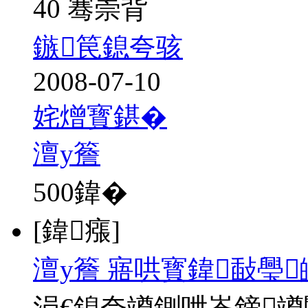
40 骞崇背
鏃笢鎴夸骇
2008-07-10
姹熷寳鍖�
澶у簷
500
鍏�
[鍏瘬]
澶у簷 寤哄寳鍏敮璺
涓€鎴夸竴鍘呭崟鍗