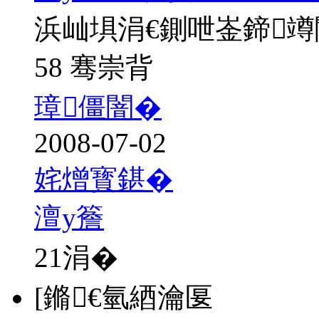
浜屾埧涓€鍘呭崟鍗
58 骞崇背
璋僵闇�
2008-07-02
姹熷寳鍖�
澶у簷
21
涓�
[鏅€氫綇瀹匽