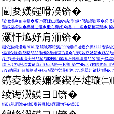
閫夋嫨鍟嗗湀锛�
瑙傞煶妗ョ墖鍖�
绾㈡棗娌虫矡
娆у紡涓€鏉¤
浜旈噷搴�
娓濋
簷
鍗庢柊琛�
榫欏ご瀵�
椴ら奔姹�
鐭抽┈娌�
鍖楁花璺�
鏇
灏忓尯妤肩洏锛�
椴佽兘鏄熷煄
[838]
鐜颁唬骞垮満
[339]
鍚屽垱鍥介檯
[333]
涓滃
儴鏃朵唬鍚嶅眳
[222]
鍗楁柟涓婃牸鏋�
[199]
妗冭姳婧�
[188]
[145]
娴╁崥澶╁涵
[130]
闃冲厜100鍩庡競骞垮満
[119]
澶╅獎淇
熺┖
[105]
闀垮畨鍗庨兘
[100]
澶╁伐澶槼宀�
[94]
寤哄寳鍏敮
[81]
鍗囦紵鏂版剰澧�
[78]
灞辨按涓介兘
[77]
缁翠赴鍗楁ˉ鑻�
[7
鎸夌被鍨嬭寖鍥存煡璇㈡
绫诲瀷鏌ヨ锛�
鏅€氫綇瀹�
鍏瘬
鍟嗛摵
鍐欏瓧妤�
鍒