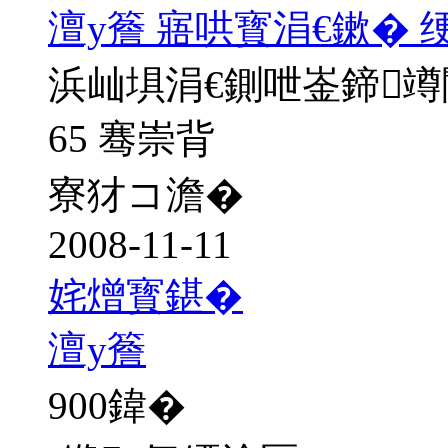
澶у簷 寤哄寳涓€鏉� 
浜屾埧涓€鍘呭崟鍗
65 骞崇背
寮犲コ澹�
2008-11-11
姹熷寳鍖�
澶у簷
900
鍏�