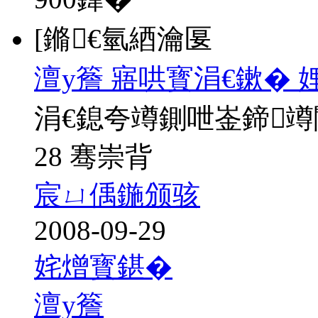
[鏅€氫綇瀹匽
澶у簷 寤哄寳涓€鏉�
涓€鎴夸竴鍘呭崟鍗
28 骞崇背
宸ㄩ偊鍦颁骇
2008-09-29
姹熷寳鍖�
澶у簷