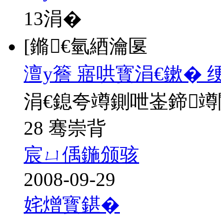
13
涓�
[鏅€氫綇瀹匽
澶у簷 寤哄寳涓€鏉� 
涓€鎴夸竴鍘呭崟鍗
28 骞崇背
宸ㄩ偊鍦颁骇
2008-09-29
姹熷寳鍖�