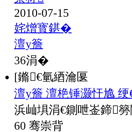
2010-07-15
姹熷寳鍖�
澶у簷
36
涓�
[鏅€氫綇瀹匽
澶у簷 澶栬锤灏忓尯 绠
浜屾埧涓€鍘呭崟鍗
60 骞崇背