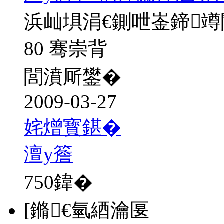
浜屾埧涓€鍘呭崟鍗
80 骞崇背
閭濆厛鐢�
2009-03-27
姹熷寳鍖�
澶у簷
750
鍏�
[鏅€氫綇瀹匽