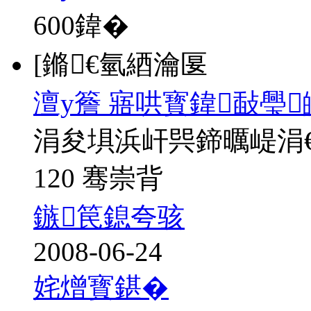
600
鍏�
[鏅€氫綇瀹匽
澶у簷 寤哄寳鍏敮璺
涓夋埧浜屽巺鍗曞崼涓
120 骞崇背
鏃笢鎴夸骇
2008-06-24
姹熷寳鍖�