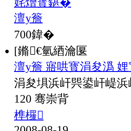
姹熷寳鍖�
澶у簷
700
鍏�
[鏅€氫綇瀹匽
澶у簷 寤哄寳涓夋潙 
涓夋埧浜屽巺鍙屽崼浜
120 骞崇背
榫欏
2008-08-19