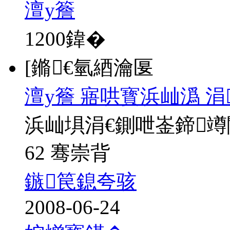
澶у簷
1200
鍏�
[鏅€氫綇瀹匽
澶у簷 寤哄寳浜屾潙 
浜屾埧涓€鍘呭崟鍗
62 骞崇背
鏃笢鎴夸骇
2008-06-24