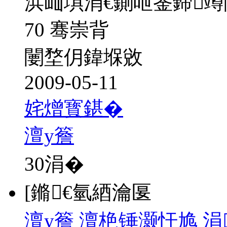
浜屾埧涓€鍘呭崟鍗
70 骞崇背
闄堥仴鍏堢敓
2009-05-11
姹熷寳鍖�
澶у簷
30
涓�
[鏅€氫綇瀹匽
澶у簷 澶栬锤灏忓尯 