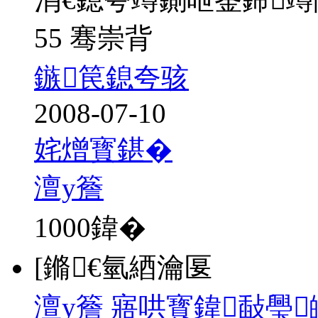
55 骞崇背
鏃笢鎴夸骇
2008-07-10
姹熷寳鍖�
澶у簷
1000
鍏�
[鏅€氫綇瀹匽
澶у簷 寤哄寳鍏敮璺