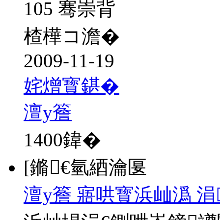
105 骞崇背
楂樺コ澹�
2009-11-19
姹熷寳鍖�
澶у簷
1400
鍏�
[鏅€氫綇瀹匽
澶у簷 寤哄寳浜屾潙 