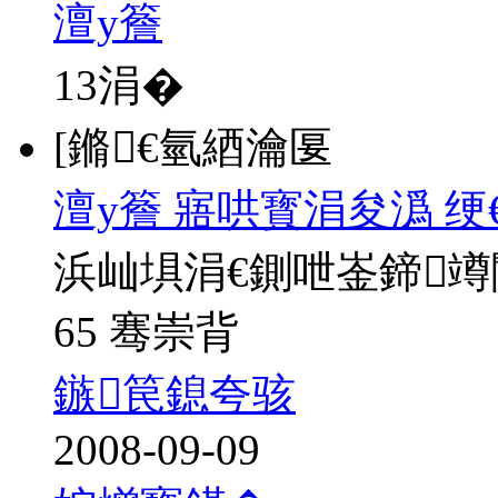
澶у簷
13
涓�
[鏅€氫綇瀹匽
澶у簷 寤哄寳涓夋潙 绠
浜屾埧涓€鍘呭崟鍗
65 骞崇背
鏃笢鎴夸骇
2008-09-09