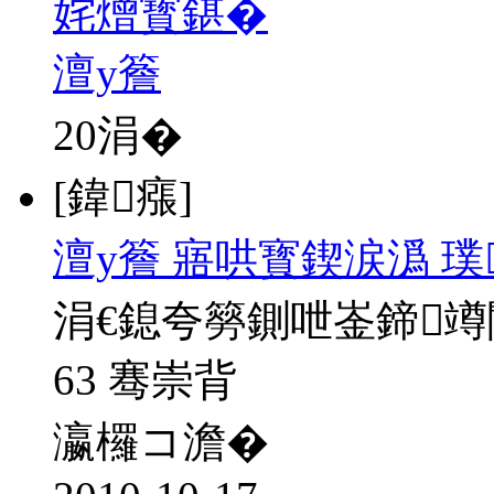
姹熷寳鍖�
澶у簷
20
涓�
[鍏瘬]
澶у簷 寤哄寳鍥涙潙 
涓€鎴夸簩鍘呭崟鍗
63 骞崇背
瀛欏コ澹�