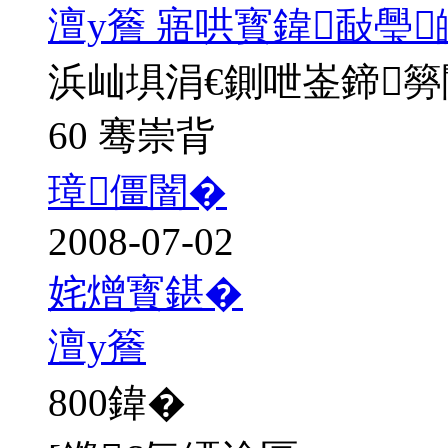
澶у簷 寤哄寳鍏敮璺
浜屾埧涓€鍘呭崟鍗
60 骞崇背
璋僵闇�
2008-07-02
姹熷寳鍖�
澶у簷
800
鍏�