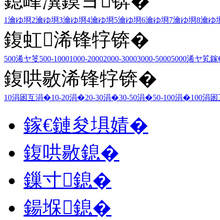
鎴峰瀷鏌ヨ锛�
1瀹ゆ埛
2瀹ゆ埛
3瀹ゆ埛
4瀹ゆ埛
5瀹ゆ埛
6瀹ゆ埛
7瀹ゆ埛
8瀹ゆ
鍑虹浠锋牸锛�
500浠ヤ笅
500-1000
1000-2000
2000-3000
3000-5000
5000浠ヤ笂
鎵
鍑哄敭浠锋牸锛�
10涓囦互涓�
10-20涓�
20-30涓�
30-50涓�
50-100涓�
100涓
鎵€鏈夋埧婧�
鍑哄敭鎴�
鏁寸鎴�
鍚堢鎴�