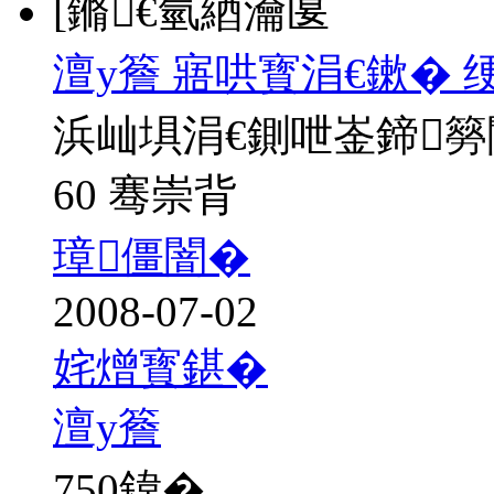
[鏅€氫綇瀹匽
澶у簷 寤哄寳涓€鏉� 
浜屾埧涓€鍘呭崟鍗
60 骞崇背
璋僵闇�
2008-07-02
姹熷寳鍖�
澶у簷
750
鍏�