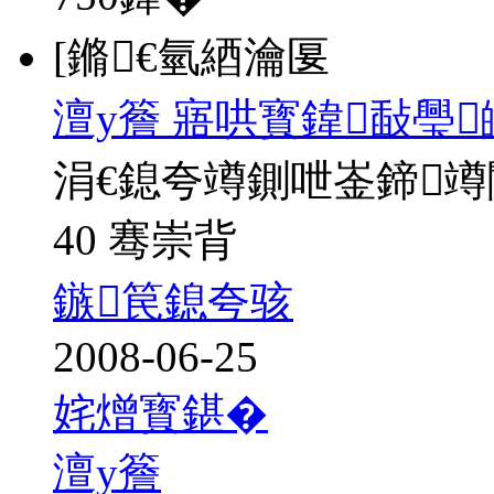
[鏅€氫綇瀹匽
澶у簷 寤哄寳鍏敮璺
涓€鎴夸竴鍘呭崟鍗
40 骞崇背
鏃笢鎴夸骇
2008-06-25
姹熷寳鍖�
澶у簷