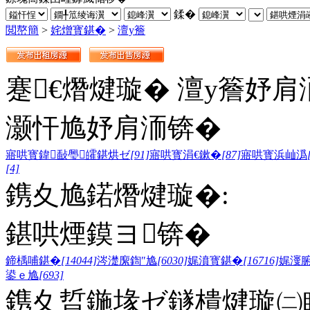
鍒�
閲嶅簡
>
姹熷寳鍖�
>
澶у簷
蹇€熸煡璇� 澶у簷妤肩
灏忓尯妤肩洏锛�
寤哄寳鍏敮璺皬鍖烘ゼ
[91]
寤哄寳涓€鏉�
[87]
寤哄寳浜屾潙
[4]
鎸夊尯鍩熸煡璇�:
鍖哄煙鏌ヨ锛�
鍗楀哺鍖�
[14044]
涔濋緳鍧″尯
[6030]
娓濆寳鍖�
[16716]
娓濅
鍙ｅ尯
[693]
鎸夊晢鍦堟ゼ鐩樻煡璇㈡