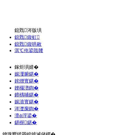
鎴戣涔版埧
鎴戣鍑虹
鎴戣鍑哄敭
淇℃伅鍙戝竷
鎵炬埧婧�
娓濅腑鍖�
姹熷寳鍖�
娌欏潽鍧�
鍗楀哺鍖�
娓濆寳鍖�
涔濋緳鍧�
澶ф浮鍙�
鍖楃鍖�
鐐瑰嚮鍒囨崲鎼滅储椤�