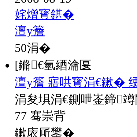
姹熷寳鍖�
澶у簷
50
涓�
[鏅€氫綇瀹匽
澶у簷 寤哄寳涓€鏉� 
涓夋埧涓€鍘呭崟鍗
77 骞崇背
鏉庡厛鐢�