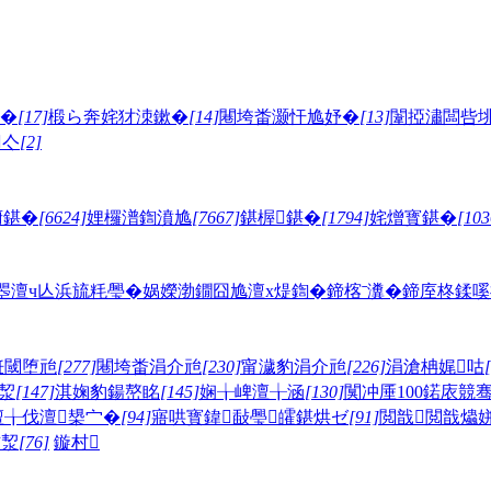
�
[17]
椴ら奔姹犲洓鏉�
[14]
闀垮畨灏忓尯妤�
[13]
闈掗潚闆呰
亽
[2]
腑鍖�
[6624]
娌欏潽鍧濆尯
[7667]
鍖楃鍖�
[1794]
姹熷寳鍖�
[103
瞾澶ч亾
浜旈粍璺�
娲嬫渤鐗囧尯
澶х煶鍧�
鍗楁ˉ瀵�
鍗庢柊鍒嗘
拰閾堕兘
[277]
闀垮畨涓介兘
[230]
甯濊豹涓介兘
[226]
涓滄柟娓咕
洯
[147]
淇婅豹鍚嶅眳
[145]
娴╁崥澶╁涵
[130]
闃冲厜100鍩庡競
澶╁伐澶槼宀�
[94]
寤哄寳鍏敮璺皬鍖烘ゼ
[91]
閲戠閲戠爞
卞洯
[76]
鏇村