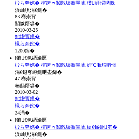
椴ら奔姹� 楦跨ゥ閲戣壊骞翠唬 璞崕瑁呬慨
浜屾埧涓€鍘�
83 骞崇背
閭撳厛鐢�
2010-03-25
姹熷寳鍖�
椴ら奔姹�
1200
鍏�
[鏅€氫綇瀹匽
椴ら奔姹� 楦跨ゥ閲戣壊骞翠唬 娌℃湁瑁呬慨
涓€鎴夸竴鍘呭崟鍗�
47 骞崇背
榛勫厛鐢�
2010-03-02
姹熷寳鍖�
椴ら奔姹�
24
涓�
[鏅€氫綇瀹匽
椴ら奔姹� 楦跨ゥ閲戣壊骞翠唬 绠€鍗曡淇�
浜屾埧涓€鍘�