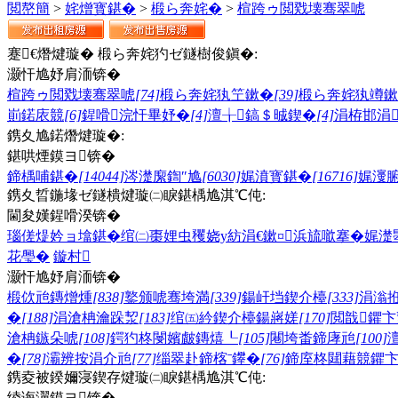
閲嶅簡
>
姹熷寳鍖�
>
椴ら奔姹�
>
楦跨ゥ閲戣壊骞翠唬
蹇€熸煡璇� 椴ら奔姹犳ゼ鐩樹俊鎭�:
灏忓尯妤肩洏锛�
楦跨ゥ閲戣壊骞翠唬
[74]
椴ら奔姹犱笁鏉�
[39]
椴ら奔姹犱竴鏉
崱鍩庡競
[6]
鍟嗗浣忓畢妤�
[4]
澶╁鎬＄晠鍥�
[4]
涓栫邯涓
鎸夊尯鍩熸煡璇�:
鍖哄煙鏌ヨ锛�
鍗楀哺鍖�
[14044]
涔濋緳鍧″尯
[6030]
娓濆寳鍖�
[16716]
娓濅
鎸夊晢鍦堟ゼ鐩樻煡璇㈡睙鍖楀尯淇℃伅:
閫夋嫨鍟嗗湀锛�
瑙傞煶妗ョ墖鍖�
绾㈡棗娌虫矡
娆у紡涓€鏉¤
浜旈噷搴�
娓濋
花璺�
鏇村
灏忓尯妤肩洏锛�
椴佽兘鏄熷煄
[838]
鐜颁唬骞垮満
[339]
鍚屽垱鍥介檯
[333]
涓滃
�
[188]
涓滄柟瀹跺洯
[183]
绾㈤紟鍥介檯鍚嶈嫅
[170]
閲戠鑺卞
滄柟鏃朵唬
[108]
鍔犳柊閿嬪皻鏄熺┖
[105]
闀垮畨鍗庨兘
[100]
�
[78]
灞辨按涓介兘
[77]
缁翠赴鍗楁ˉ鑻�
[76]
鍗庢柊閮藉競鑺
鎸夌被鍨嬭寖鍥存煡璇㈡睙鍖楀尯淇℃伅:
绫诲瀷鏌ヨ锛�