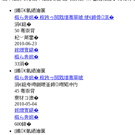
[鏅€氫綇瀹匽
椴ら奔姹� 楦跨ゥ閲戣壊骞翠唬 绠€鍗曡淇�
涓€鎴�
50 骞崇背
杞﹀厛鐢�
2010-06-23
姹熷寳鍖�
椴ら奔姹�
33
涓�
[鏅€氫綇瀹匽
椴ら奔姹� 楦跨ゥ閲戣壊骞翠唬
涓€鎴夸竴鍘呭崟鍗竴闃冲彴
45 骞崇背
寮犲コ澹�
2010-05-04
姹熷寳鍖�
椴ら奔姹�
600
鍏�
[鏅€氫綇瀹匽