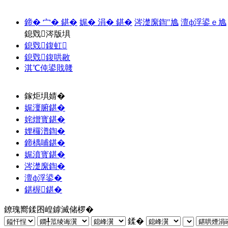
鍗� 宀� 鍖�
娓� 涓� 鍖�
涔濋緳鍧″尯
澶ф浮鍙ｅ尯
鎴戣涔版埧
鎴戣鍑虹
鎴戣鍑哄敭
淇℃伅鍙戝竷
鎵炬埧婧�
娓濅腑鍖�
姹熷寳鍖�
娌欏潽鍧�
鍗楀哺鍖�
娓濆寳鍖�
涔濋緳鍧�
澶ф浮鍙�
鍖楃鍖�
鐐瑰嚮鍒囨崲鎼滅储椤�
鍒�