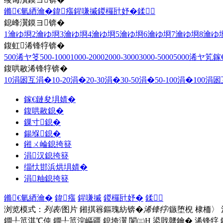
鏅€氫綇瀹�
鍏瘬
鍟嗛摵
鍐欏瓧妤�
鍒
鎴峰瀷鏌ヨ锛�
1瀹ゆ埛
2瀹ゆ埛
3瀹ゆ埛
4瀹ゆ埛
5瀹ゆ埛
6瀹ゆ埛
7瀹ゆ埛
8瀹ゆ
鍑虹浠锋牸锛�
500浠ヤ笅
500-1000
1000-2000
2000-3000
3000-5000
5000浠ヤ笂
鎵
鍑哄敭浠锋牸锛�
10涓囦互涓�
10-20涓�
20-30涓�
30-50涓�
50-100涓�
100涓
鎵€鏈夋埧婧�
鍑哄敭鎴�
鏁寸鎴�
鍚堢鎴�
鎺ㄨ崘鎴挎簮
涓汉鎴挎簮
缁忕邯浜烘埧婧�
涓粙鎴挎簮
鏅€氫綇瀹�
鍏瘬
鍟嗛摵
鍐欏瓧妤�
鍒
浏览模式：
列表
/图片
鎺掑簭鏂瑰紡锛�
浠锋牸
/鏃堕棿
棣栭〉
鐗╀笟淇℃伅
鐗╀笟浣嶇疆
鎴垮瀷
闈㈢Н
鍙戝竷鑰�
浠锋牸