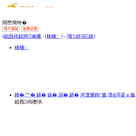
閲嶅簡绔�
[鎴戠殑鎴跨瀹禲
-
[棣栭〉]
-
[甯姪涓績]
棣栭〉
鍗� 宀� 鍖�
娓� 涓� 鍖�
涔濋緳鍧″尯
澶ф浮鍙ｅ尯
鎴戣绉熸埧