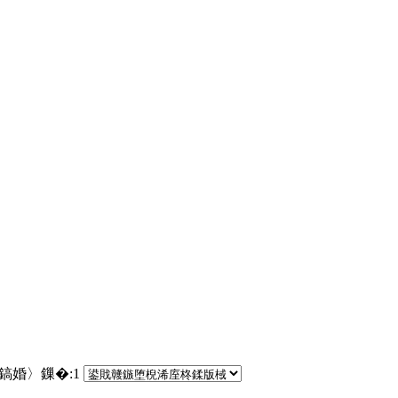
€鎬婚〉鏁�:
1