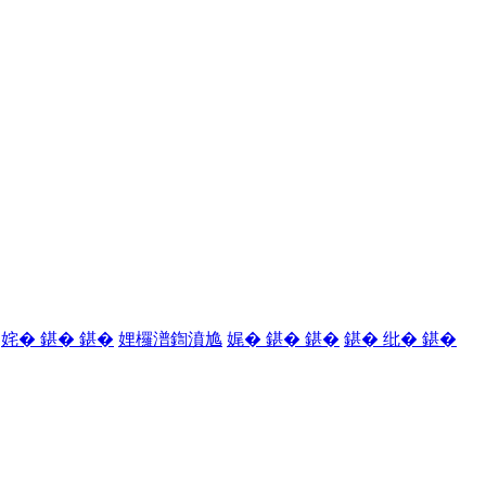
姹� 鍖� 鍖�
娌欏潽鍧濆尯
娓� 鍖� 鍖�
鍖� 纰� 鍖�