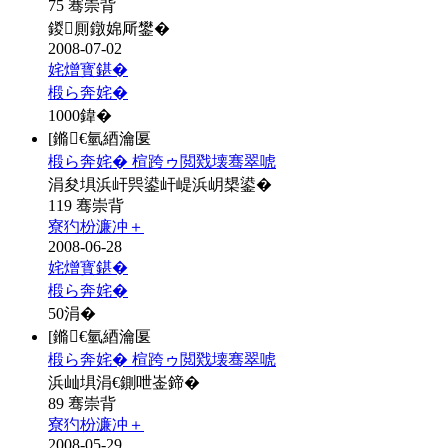
75 骞崇背
鍐厠鐓婂厛鐢�
2008-07-02
姹熷寳鍖�
椴ら奔姹�
1000
鍏�
[鏅€氫綇瀹匽
椴ら奔姹� 楦跨ゥ閲戣壊骞翠唬
涓夋埧浜屽巺鍙屽崼浜岄槼鍙�
119 骞崇背
寮犳枌濂冲＋
2008-06-28
姹熷寳鍖�
椴ら奔姹�
50
涓�
[鏅€氫綇瀹匽
椴ら奔姹� 楦跨ゥ閲戣壊骞翠唬
浜屾埧涓€鍘呭崟鍗�
89 骞崇背
寮犳枌濂冲＋
2008-05-29