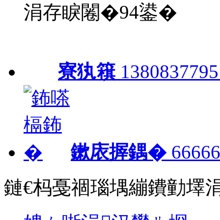
涓存睙闂�94鍙�
寮犱簯
1380837795
鏉庡搱鍝�
66666
鏈€杩戞祻瑙堣繃鐨勭墿