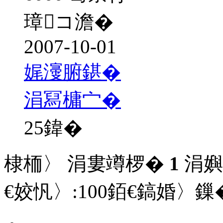
璋コ澹�
2007-10-01
娓濅腑鍖�
涓冩槦宀�
25
鍏�
棣栭〉 涓婁竴椤�
1
涓嬩
€姣忛〉:
100
銆€鎬婚〉鏁�