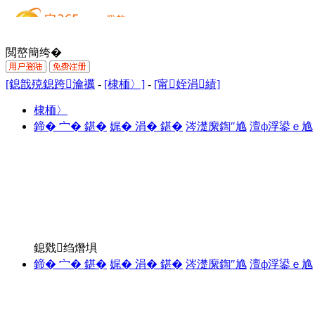
閲嶅簡绔�
[鎴戠殑鎴跨瀹禲
-
[棣栭〉]
-
[甯姪涓績]
棣栭〉
鍗� 宀� 鍖�
娓� 涓� 鍖�
涔濋緳鍧″尯
澶ф浮鍙ｅ尯
鎴戣绉熸埧
鍗� 宀� 鍖�
娓� 涓� 鍖�
涔濋緳鍧″尯
澶ф浮鍙ｅ尯