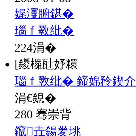
娓濅腑鍖�
瑙ｆ斁纰�
224
涓�
[鍐欏瓧妤糫
瑙ｆ斁纰� 鍗婂矝鍥介
涓€鎴�
280 骞崇背
鑹垚鍚夎垗