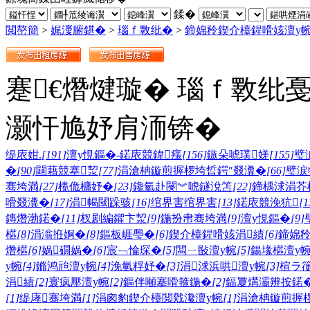
鍒�
閲嶅簡
>
娓濅腑鍖�
>
瑙ｆ斁纰�
>
鍗婂矝鍥介檯鍟嗗姟澶у
蹇€熸煡璇� 瑙ｆ斁纰
灏忓尯妤肩洏锛�
缇庡姏.
[191]
澶у悓鏂�-鍩庡競鍏瘬
[156]
鏃朵唬璞嫅
[155]
璧
�
[90]
閮藉競搴洯
[77]
涓滄柟鏇煎搱椤垮晢鍔″叕瀵�
[66]
璧涙
骞垮満
[27]
榄佹槦妤�
[23]
鑱氫赴閿︾唬鐩涗笘
[22]
鍗楀浗涓芥
嗗叕瀵�
[17]
涓幆閾跺骇
[16]
绾界害绾界害
[13]
鍩庡競浼犺
[1
鏄熸渤鍩�
[11]
杈剧編鑺卞洯
[9]
鍦扮帇骞垮満
[9]
澶у悓鏂�
[9]
櫙
[8]
涓滃拰婀�
[8]
鏂板崕璺�
[6]
鍥介檯鍟嗗姟涓績
[6]
鍗婂矝
熸櫙
[6]
娲礀娲�
[6]
宸﹁惀琛�
[5]
闆ㄧ敯澶у帵
[5]
鍚堟櫙澶у
у帵
[4]
鏅鸿兘澶у帵
[4]
浼氫粰妤�
[3]
涓浗浜哄澶у帵
[3]
楦ラ
涓績
[2]
寰疯壓澶у帵
[2]
鏂伴噸搴嗗箍鍦�
[2]
鍢夐煹灞辨按鍩
[1]
缇庨骞垮満
[1]
涓囪豹鍥介檯閲戣瀺澶у帵
[1]
涓滄柟鏇煎搱