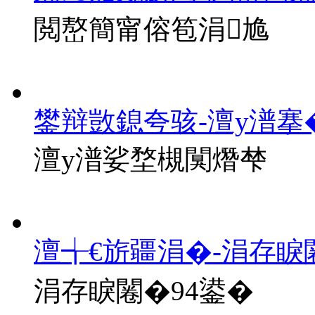
閲嶅簡甯傛笣涓尯
鐢辩敳鎴夸骇-澶у潽搴
澶у潽娑堥槻闃熸梺
澶╅€旂疆涓�-涓存睙
涓存睙闂�94鍙�