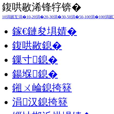
鍑哄敭浠锋牸锛�
10涓囦互涓�
10-20涓�
20-30涓�
30-50涓�
50-100涓�
100涓
鎵€鏈夋埧婧�
鍑哄敭鎴�
鏁寸鎴�
鍚堢鎴�
鎺ㄨ崘鎴挎簮
涓汉鎴挎簮