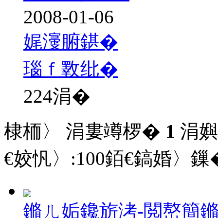
2008-01-06
娓濅腑鍖�
瑙ｆ斁纰�
224
涓�
棣栭〉 涓婁竴椤�
1
涓嬩
€姣忛〉:
100
銆€鎬婚〉鏁�
鏅ㄦ姤鑱旂洘-閲嶅簡