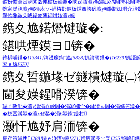
鏂扮憺濂囦簲閲戠伅楗板箍鍦�
閾跺骇澶у帵
鍚涙偊闀挎花
闀垮
帵
甯濋兘澶у帵
榧庡ソ-涓栫邯鏂板煄
骞胯矾澶у帵
閲戠涓介兘
鑿佽嫳鏃朵唬
鍚夎薄鍟嗗姟澶у帵
鎸夊尯鍩熸煡璇�:
鍖哄煙鏌ヨ锛�
鍗楀哺鍖�
[13341]
涔濋緳鍧″尯
[5828]
娓濆寳鍖�
[16239]
娓濅
鍙ｅ尯
[670]
鎸夊晢鍦堟ゼ鐩樻煡璇㈡笣
閫夋嫨鍟嗗湀锛�
瑙ｆ斁纰�
澶у潽
涓存睙闂�
涓冩槦宀�
鏈濆ぉ闂�
涓婃竻瀵�
�
杈冨満鍙�
澶хぜ鍫�
涓€鍙锋ˉ
鏇村
灏忓尯妤肩洏锛�
宸存笣涓栧
[288]
鍦ｅ湴澶у帵
[271]
鍗庡涵閿﹀洯
[255]
娴峰