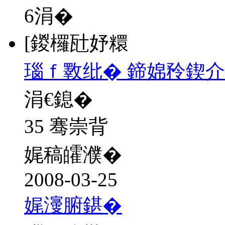
6
涓�
[鍐欏瓧妤糫
瑙ｆ斁纰� 鍗婂矝鍥介
涓€鎴�
35 骞崇背
娓稿皬濮�
2008-03-25
娓濅腑鍖�