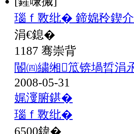
[鍟嗛摵]
瑙ｆ斁纰� 鍗婂矝鍥介
涓€鎴�
1187 骞崇背
閽㈣繍缃笟锛堝晢涓
2008-05-31
娓濅腑鍖�
瑙ｆ斁纰�
6500
鍏�