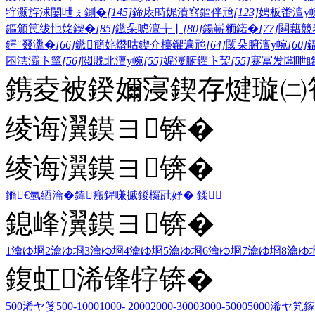
牸灏斿浗闄呭ぇ鍘�
[145]
鍗庡畤娓濆窞鏂伴兘
[123]
娉板畨澶у
鏂颁笢绂忚姳鍥�
[85]
鏃朵唬澶╁▏
[80]
鍚嶄粫鍩�
[77]
閮藉競
鍔″叕瀵�
[66]
鏃簡姹熸咕鍥介檯鑺遍兘
[64]
閾朵腑澶у帵
[60]
囨澐灞卞簞
[56]
閲戝北澶у帵
[55]
娓濅腑鑺卞洯
[55]
蹇冨发闆呭
鎸夌被鍨嬭寖鍥存煡璇㈡笣
绫诲瀷鏌ヨ锛�
绫诲瀷鏌ヨ锛�
鏅€氫綇瀹�
鍏瘬
鍟嗛摵
鍐欏瓧妤�
鍒
鎴峰瀷鏌ヨ锛�
1瀹ゆ埛
2瀹ゆ埛
3瀹ゆ埛
4瀹ゆ埛
5瀹ゆ埛
6瀹ゆ埛
7瀹ゆ埛
8瀹ゆ
鍑虹浠锋牸锛�
500浠ヤ笅
500-1000
1000- 2000
2000-3000
3000-5000
5000浠ヤ笂
鎵