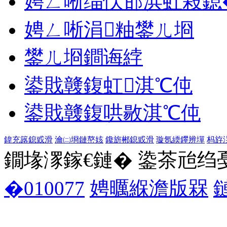
娉ㄥ唽缁忕邯浜虹敤鎴
娉ㄥ唽涓粙鐢ㄦ埛
鐢ㄦ埛鐧诲綍
鍙戝竷鍑虹淇℃伅
鍙戝竷鍑哄敭淇℃伅
鍏充簬鎴戜滑
瀹㈡埛鏈嶅姟
鑱旂郴鎴戜滑
璇氬緛鑻辨墠
杩斿
鐗堟潈鎵€鏈� 鍌茶兘绉戞妧 1
�010077
娉曞緥澹版槑