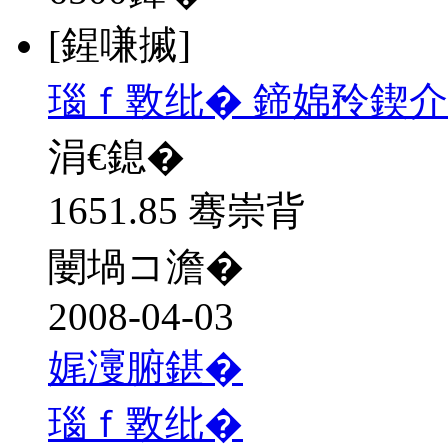
[鍟嗛摵]
瑙ｆ斁纰� 鍗婂矝鍥介
涓€鎴�
1651.85 骞崇背
闄堝コ澹�
2008-04-03
娓濅腑鍖�
瑙ｆ斁纰�