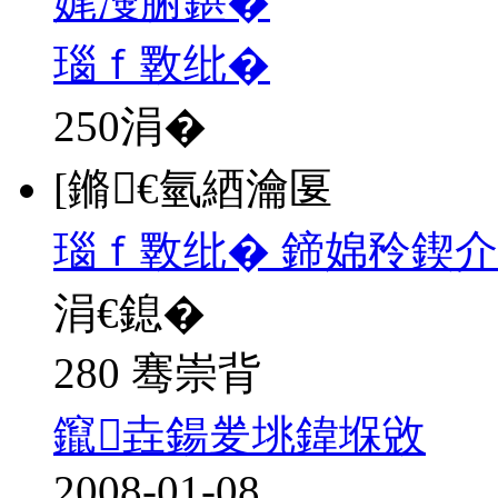
娓濅腑鍖�
瑙ｆ斁纰�
250
涓�
[鏅€氫綇瀹匽
瑙ｆ斁纰� 鍗婂矝鍥介
涓€鎴�
280 骞崇背
鑹垚鍚夎垗鍏堢敓
2008-01-08