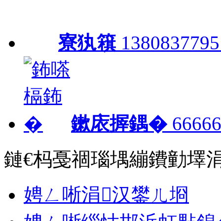
寮犱簯
1380837795
鏉庡搱鍝�
66666
鏈€杩戞祻瑙堣繃鐨勭墿
娉ㄥ唽涓汉鐢ㄦ埛