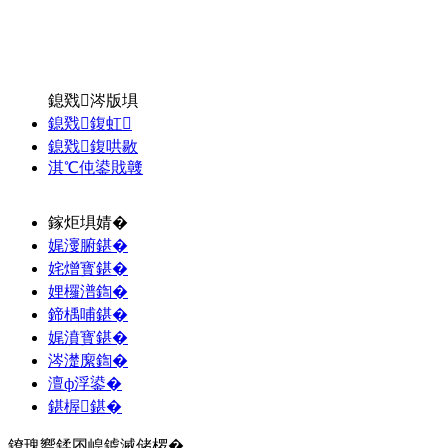
鎴戣涔版埧
鎴戣鍑虹
鎴戣鍑哄敭
淇℃伅鍙戝竷
鎵炬埧婧�
娓濅腑鍖�
姹熷寳鍖�
娌欏潽鍧�
鍗楀哺鍖�
娓濆寳鍖�
涔濋緳鍧�
澶ф浮鍙�
鍖楃鍖�
鐐瑰嚮鍒囨崲鎼滅储椤�