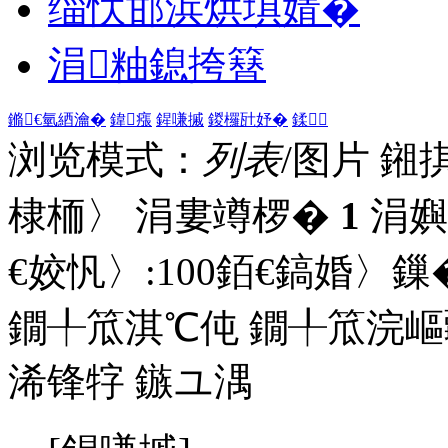
缁忕邯浜烘埧婧�
涓粙鎴挎簮
鏅€氫綇瀹�
鍏瘬
鍟嗛摵
鍐欏瓧妤�
鍒
浏览模式：
列表
/图片
鎺
棣栭〉 涓婁竴椤�
1
涓嬩
€姣忛〉:
100
銆€鎬婚〉鏁�
鐗╀笟淇℃伅
鐗╀笟浣嶇
浠锋牸
鏃ユ湡