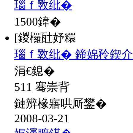
瑙ｆ斁纰�
1500
鍏�
[鍐欏瓧妤糫
瑙ｆ斁纰� 鍗婂矝鍥介
涓€鎴�
511 骞崇背
鏈辨椽寤哄厛鐢�
2008-03-21