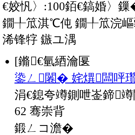
€姣忛〉:
100
銆€鎬婚〉鏁�
鐗╀笟淇℃伅
鐗╀笟浣嶇
浠锋牸
鏃ユ湡
[鏅€氫綇瀹匽
鍌ㄥ闂� 姹熼闆呯瓚
涓€鎴夸竴鍘呭崟鍗
62 骞崇背
鍛ㄥコ澹�