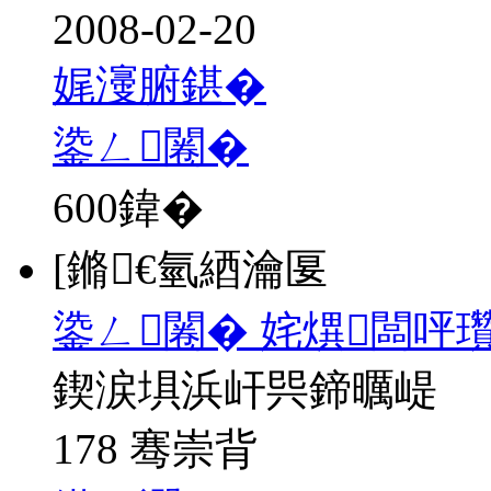
2008-02-20
娓濅腑鍖�
鍌ㄥ闂�
600
鍏�
[鏅€氫綇瀹匽
鍌ㄥ闂� 姹熼闆呯
鍥涙埧浜屽巺鍗曞崼
178 骞崇背