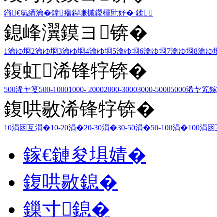
鏅€氫綇瀹�
鍏瘬
鍟嗛摵
鍐欏瓧妤�
鍒
鎴峰瀷鏌ヨ锛�
1瀹ゆ埛
2瀹ゆ埛
3瀹ゆ埛
4瀹ゆ埛
5瀹ゆ埛
6瀹ゆ埛
7瀹ゆ埛
8瀹ゆ
鍑虹浠锋牸锛�
500浠ヤ笅
500-1000
1000- 2000
2000-3000
3000-5000
5000浠ヤ笂
鎵
鍑哄敭浠锋牸锛�
10涓囦互涓�
10-20涓�
20-30涓�
30-50涓�
50-100涓�
100涓
鎵€鏈夋埧婧�
鍑哄敭鎴�
鏁寸鎴�