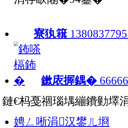
寮犱簯
1380837795
鏉庡搱鍝�
66666
鏈€杩戞祻瑙堣繃鐨勭墿
娉ㄥ唽涓汉鐢ㄦ埛