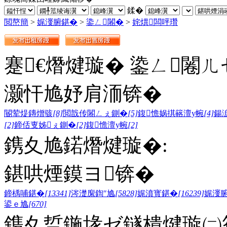
鍒�
閲嶅簡
>
娓濅腑鍖�
>
鍌ㄥ闂�
>
姹熼闆呯瓚
蹇€熸煡璇� 鍌ㄥ闂ㄦ
灏忓尯妤肩洏锛�
閽荤煶鏄熷骇
[8]
閲戠传闂ㄥぇ鍘�
[5]
鍑憺娲掑簵澶у帵
[4]
鍚
[2]
鍗佸叓姊ぇ鍘�
[2]
鍑憺澶у帵
[2]
鎸夊尯鍩熸煡璇�:
鍖哄煙鏌ヨ锛�
鍗楀哺鍖�
[13341]
涔濋緳鍧″尯
[5828]
娓濆寳鍖�
[16239]
娓濅
鍙ｅ尯
[670]
鎸夊晢鍦堟ゼ鐩樻煡璇㈡笣