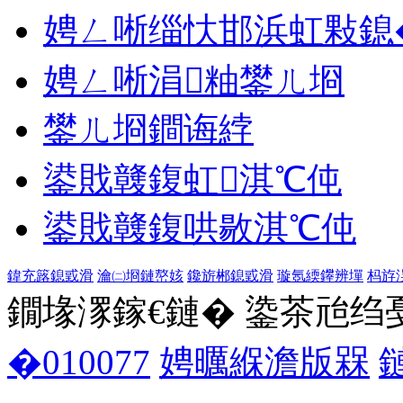
娉ㄥ唽缁忕邯浜虹敤鎴
娉ㄥ唽涓粙鐢ㄦ埛
鐢ㄦ埛鐧诲綍
鍙戝竷鍑虹淇℃伅
鍙戝竷鍑哄敭淇℃伅
鍏充簬鎴戜滑
瀹㈡埛鏈嶅姟
鑱旂郴鎴戜滑
璇氬緛鑻辨墠
杩斿
鐗堟潈鎵€鏈� 鍌茶兘绉戞妧 1
�010077
娉曞緥澹版槑