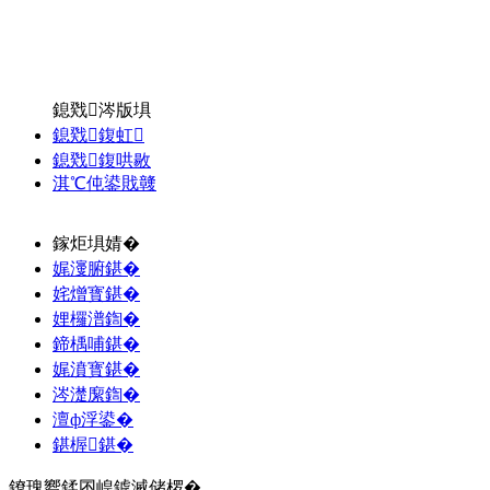
鎴戣涔版埧
鎴戣鍑虹
鎴戣鍑哄敭
淇℃伅鍙戝竷
鎵炬埧婧�
娓濅腑鍖�
姹熷寳鍖�
娌欏潽鍧�
鍗楀哺鍖�
娓濆寳鍖�
涔濋緳鍧�
澶ф浮鍙�
鍖楃鍖�
鐐瑰嚮鍒囨崲鎼滅储椤�