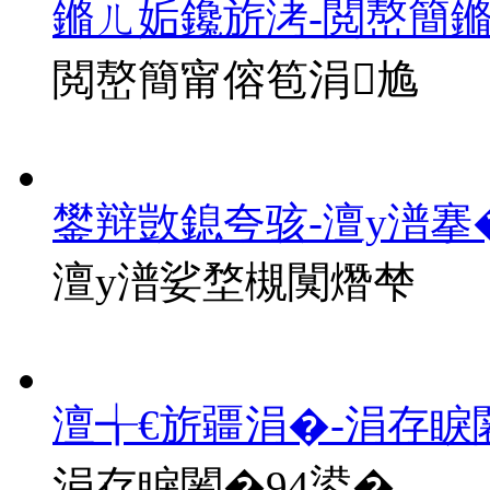
鏅ㄦ姤鑱旂洘-閲嶅簡
閲嶅簡甯傛笣涓尯
鐢辩敳鎴夸骇-澶у潽搴
澶у潽娑堥槻闃熸梺
澶╅€旂疆涓�-涓存睙
涓存睙闂�94鍙�