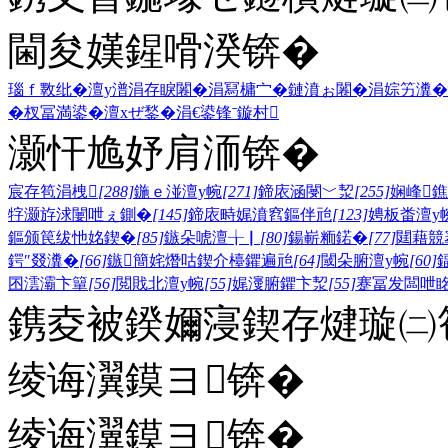
閫夋嫨鍟嗗湀锛�
瑙ｆ斁纰�
澶у潽
涓存睙闂�
涓冩槦宀�
鏈濆ぉ闂�
涓婃竻瀵�
�
杈冨満鍙�
澶хぜ鍫�
涓€鍙锋ˉ
鏇村
灏忓尯妤肩洏锛�
宸存笣涓栧
[288]
鍦ｅ湴澶у帵
[271]
鍗庡涵閿﹀洯
[255]
娴峰
牸灏斿浗闄呭ぇ鍘�
[145]
鍗庡畤娓濆窞鏂伴兘
[123]
娉板畨澶у
鏂颁笢绂忚姳鍥�
[85]
鏃朵唬澶╁▏
[80]
鍚嶄粫鍩�
[77]
閮藉競
鍔″叕瀵�
[66]
鏃簡姹熸咕鍥介檯鑺遍兘
[64]
閾朵腑澶у帵
[60]
囨澐灞卞簞
[56]
閲戝北澶у帵
[55]
娓濅腑鑺卞洯
[55]
蹇冨发闆呭
鎸夌被鍨嬭寖鍥存煡璇㈡笣
绫诲瀷鏌ヨ锛�
绫诲瀷鏌ヨ锛�