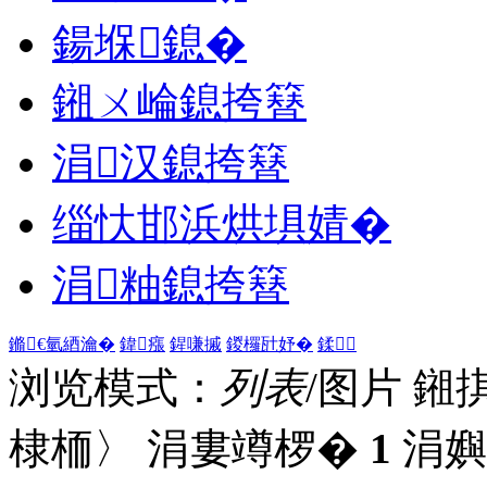
鍚堢鎴�
鎺ㄨ崘鎴挎簮
涓汉鎴挎簮
缁忕邯浜烘埧婧�
涓粙鎴挎簮
鏅€氫綇瀹�
鍏瘬
鍟嗛摵
鍐欏瓧妤�
鍒
浏览模式：
列表
/图片
鎺
棣栭〉 涓婁竴椤�
1
涓嬩