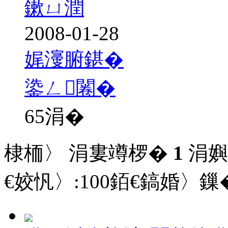
鏉ㄩ潤
2008-01-28
娓濅腑鍖�
鍌ㄥ闂�
65
涓�
棣栭〉 涓婁竴椤�
1
涓嬩
€姣忛〉:
100
銆€鎬婚〉鏁�