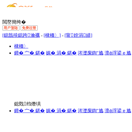
閲嶅簡绔�
[鎴戠殑鎴跨瀹禲
-
[棣栭〉]
-
[甯姪涓績]
棣栭〉
鍗� 宀� 鍖�
娓� 涓� 鍖�
涔濋緳鍧″尯
澶ф浮鍙ｅ尯
鎴戣绉熸埧
鍗� 宀� 鍖�
娓� 涓� 鍖�
涔濋緳鍧″尯
澶ф浮鍙ｅ尯