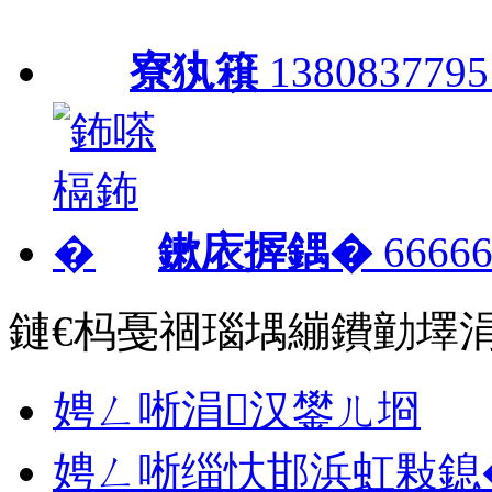
寮犱簯
1380837795
鏉庡搱鍝�
66666
鏈€杩戞祻瑙堣繃鐨勭墿
娉ㄥ唽涓汉鐢ㄦ埛
娉ㄥ唽缁忕邯浜虹敤鎴