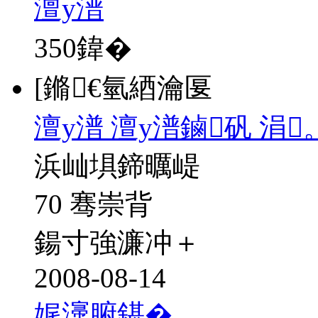
澶у潽
350
鍏�
[鏅€氫綇瀹匽
澶у潽 澶у潽鏀矾 涓
浜屾埧鍗曞崼
70 骞崇背
鍚寸強濂冲＋
2008-08-14
娓濅腑鍖�