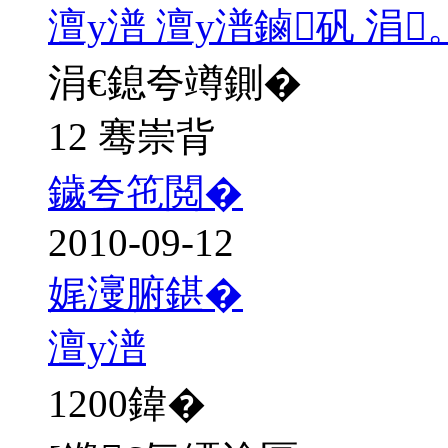
澶у潽 澶у潽鏀矾 涓
涓€鎴夸竴鍘�
12 骞崇背
鐬夸竾閲�
2010-09-12
娓濅腑鍖�
澶у潽
1200
鍏�