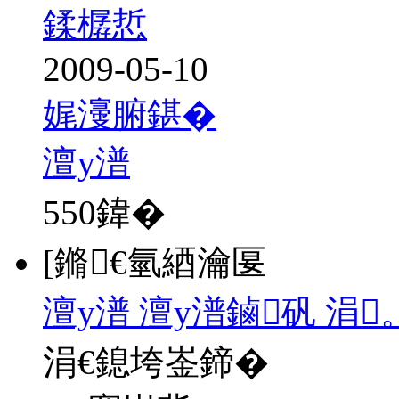
鍒樼悊
2009-05-10
娓濅腑鍖�
澶у潽
550
鍏�
[鏅€氫綇瀹匽
澶у潽 澶у潽鏀矾 涓
涓€鎴垮崟鍗�