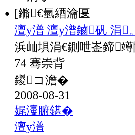
[鏅€氫綇瀹匽
澶у潽 澶у潽鏀矾 涓
浜屾埧涓€鍘呭崟鍗
74 骞崇背
鍐コ澹�
2008-08-31
娓濅腑鍖�
澶у潽