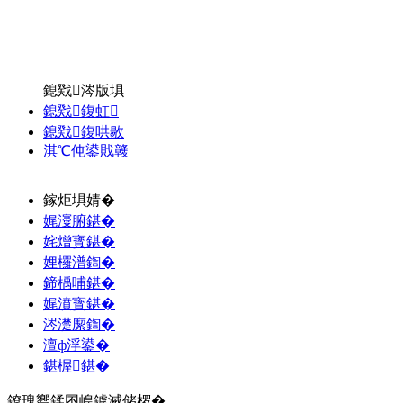
鎴戣涔版埧
鎴戣鍑虹
鎴戣鍑哄敭
淇℃伅鍙戝竷
鎵炬埧婧�
娓濅腑鍖�
姹熷寳鍖�
娌欏潽鍧�
鍗楀哺鍖�
娓濆寳鍖�
涔濋緳鍧�
澶ф浮鍙�
鍖楃鍖�
鐐瑰嚮鍒囨崲鎼滅储椤�