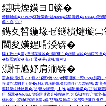
鍖哄煙鏌ヨ锛�
鍗楀哺鍖�
[13978]
涔濋緳鍧″尯
[6004]
娓濆寳鍖�
[16644]
娓濅
鍙ｅ尯
[690]
鎸夊晢鍦堟ゼ鐩樻煡璇㈡笣
閫夋嫨鍟嗗湀锛�
瑙ｆ斁纰�
澶у潽
涓存睙闂�
涓冩槦宀�
鏈濆ぉ闂�
涓婃竻瀵�
�
杈冨満鍙�
澶хぜ鍫�
涓€鍙锋ˉ
鏇村
灏忓尯妤肩洏锛�
宸存笣涓栧
[291]
鍦ｅ湴澶у帵
[273]
鍗庡涵閿﹀洯
[259]
缇庡姏.
牸灏斿浗闄呭ぇ鍘�
[145]
鍗庡畤娓濆窞鏂伴兘
[126]
娉板畨澶у
鏂颁笢绂忚姳鍥�
[85]
鏃朵唬澶╁▏
[81]
鍚嶄粫鍩�
[77]
閮藉競
鍔″叕瀵�
[66]
鏃簡姹熸咕鍥介檯鑺遍兘
[64]
涓畨鍥介檯澶у
婂矝鍒╁洯
[56]
閲戝北澶у帵
[55]
娓濅腑鑺卞洯
[55]
璧涙牸灏斿