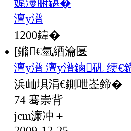
娓濅腑鍖�
澶у潽
1200
鍏�
[鏅€氫綇瀹匽
澶у潽 澶у潽鏀矾 绠
浜屾埧涓€鍘呭崟鍗�
74 骞崇背
jcm濂冲＋
2009-12-25