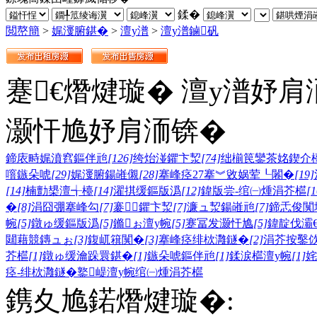
鍒�
閲嶅簡
>
娓濅腑鍖�
>
澶у潽
>
澶у潽鏀矾
蹇€熸煡璇� 澶у潽妤肩
灏忓尯妤肩洏锛�
鍗庡畤娓濆窞鏂伴兘
[126]
绔炲湴鑺卞洯
[74]
绌椾笢鑾茶姳鍥介
噾鏃朵唬
[29]
娓濅腑鍚嶉儭
[28]
搴峰痉27搴︾敓娲荤┖闂�
[19]
[14]
楠勯槼澶╅檯
[14]
濯掑缓鏂版潙
[12]
鍏版尝-绾㈠煄涓芥櫙
[1
�
[8]
涓囧弸搴峰勾
[7]
褰鑺卞洯
[7]
濂ュ洯鍚嶉兘
[7]
鍗忎俊闃
帵
[5]
鐓ゅ缓鏂版潙
[5]
鏅ぉ澶у帵
[5]
蹇冨发灏忓尯
[5]
鍏靛伐灞
閮藉競鏄ュぉ
[3]
鍑屼簯闃�
[3]
搴峰痉绯栨灉鐩�
[2]
涓芥按鑿
芥櫙
[1]
鐓ゅ缓瀹跺睘鍖�
[1]
鏃朵唬鏂伴兘
[1]
鍒涙櫙澶у帵
[1]
姹
痉-绯栨灉鐩�
鐜崼澶у帵
绾㈠煄涓芥櫙
鎸夊尯鍩熸煡璇�: