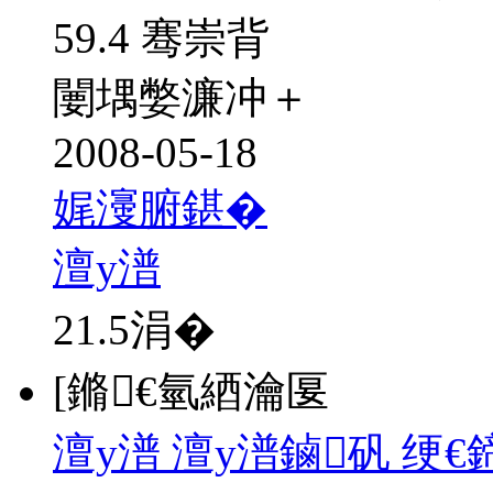
59.4 骞崇背
闄堣嫳濂冲＋
2008-05-18
娓濅腑鍖�
澶у潽
21.5
涓�
[鏅€氫綇瀹匽
澶у潽 澶у潽鏀矾 绠