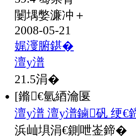
闄堣嫳濂冲＋
2008-05-21
娓濅腑鍖�
澶у潽
21.5
涓�
[鏅€氫綇瀹匽
澶у潽 澶у潽鏀矾 绠
浜屾埧涓€鍘呭崟鍗�