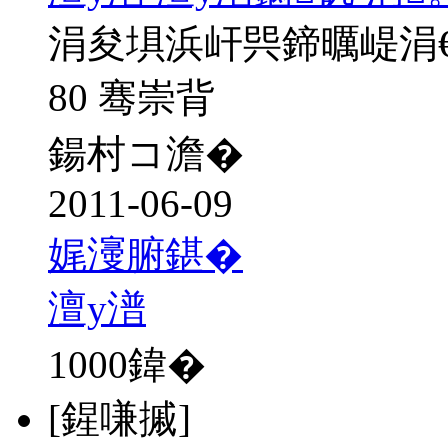
涓夋埧浜屽巺鍗曞崼涓
80 骞崇背
鍚村コ澹�
2011-06-09
娓濅腑鍖�
澶у潽
1000
鍏�
[鍟嗛摵]