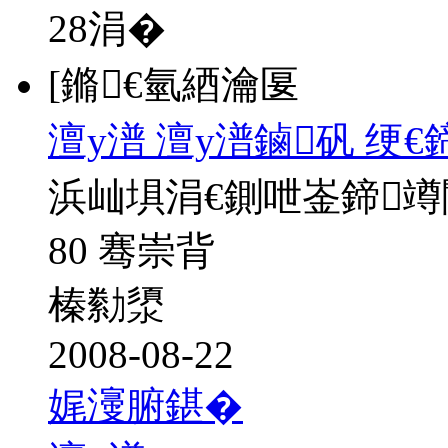
28
涓�
[鏅€氫綇瀹匽
澶у潽 澶у潽鏀矾 绠
浜屾埧涓€鍘呭崟鍗
80 骞崇背
榛勬澃
2008-08-22
娓濅腑鍖�