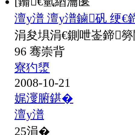
[鏅€氫綇瀹匽
澶у潽 澶у潽鏀矾 绠
涓夋埧涓€鍘呭崟鍗
96 骞崇背
寮犳澃
2008-10-21
娓濅腑鍖�
澶у潽
25
涓�