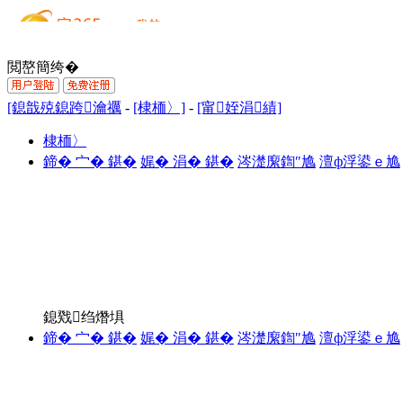
閲嶅簡绔�
[鎴戠殑鎴跨瀹禲
-
[棣栭〉]
-
[甯姪涓績]
棣栭〉
鍗� 宀� 鍖�
娓� 涓� 鍖�
涔濋緳鍧″尯
澶ф浮鍙ｅ尯
鎴戣绉熸埧
鍗� 宀� 鍖�
娓� 涓� 鍖�
涔濋緳鍧″尯
澶ф浮鍙ｅ尯