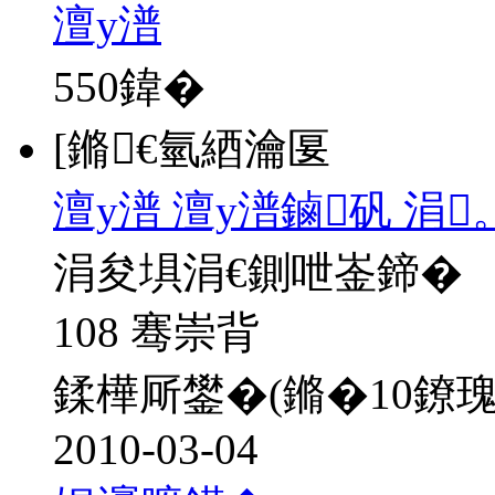
澶у潽
550
鍏�
[鏅€氫綇瀹匽
澶у潽 澶у潽鏀矾 涓
涓夋埧涓€鍘呭崟鍗�
108 骞崇背
鍒樺厛鐢�(鏅�10鐐
2010-03-04