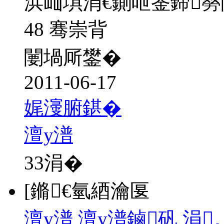
浜屾埧涓€鍘呭崟鍗
48 骞崇背
闄堝厛鐢�
2011-06-17
娓濅腑鍖�
澶у潽
33
涓�
[鏅€氫綇瀹匽
澶у潽 澶у潽鏀矾 涓