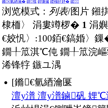
鏅€氫綇瀹�
鍏瘬
鍟嗛摵
鍐欏瓧妤�
鍒
浏览模式：
列表
/图片
鎺
棣栭〉 涓婁竴椤�
1
涓嬩
€姣忛〉:
100
銆€鎬婚〉鏁�
鐗╀笟淇℃伅
鐗╀笟浣嶇
浠锋牸
鏃ユ湡
[鏅€氫綇瀹匽
澶у潽 澶у潽鏀矾 娌