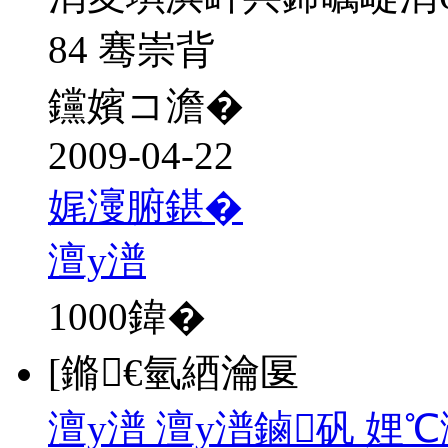
84 骞崇背
钂嬪コ澹�
2009-04-22
娓濅腑鍖�
澶у潽
1000
鍏�
[鏅€氫綇瀹匽
澶у潽 澶у潽鏀矾 娌