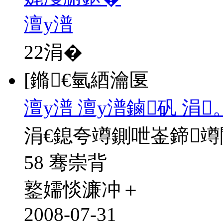
澶у潽
22
涓�
[鏅€氫綇瀹匽
澶у潽 澶у潽鏀矾 涓
涓€鎴夸竴鍘呭崟鍗
58 骞崇背
鐜嬬惔濂冲＋
2008-07-31