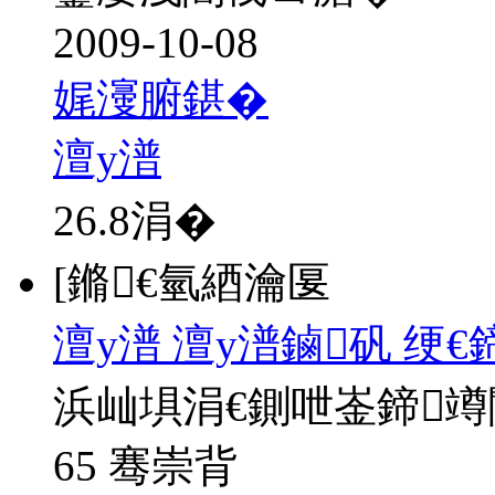
2009-10-08
娓濅腑鍖�
澶у潽
26.8
涓�
[鏅€氫綇瀹匽
澶у潽 澶у潽鏀矾 绠
浜屾埧涓€鍘呭崟鍗
65 骞崇背