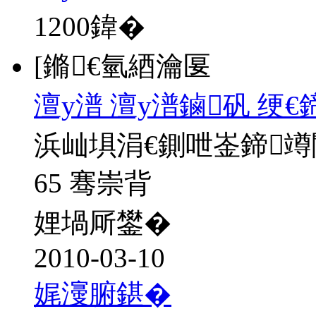
1200
鍏�
[鏅€氫綇瀹匽
澶у潽 澶у潽鏀矾 绠
浜屾埧涓€鍘呭崟鍗
65 骞崇背
娌堝厛鐢�
2010-03-10
娓濅腑鍖�