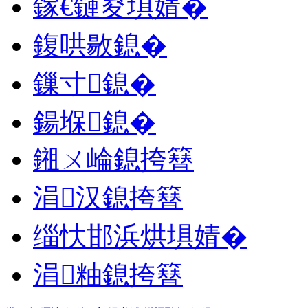
鎵€鏈夋埧婧�
鍑哄敭鎴�
鏁寸鎴�
鍚堢鎴�
鎺ㄨ崘鎴挎簮
涓汉鎴挎簮
缁忕邯浜烘埧婧�
涓粙鎴挎簮