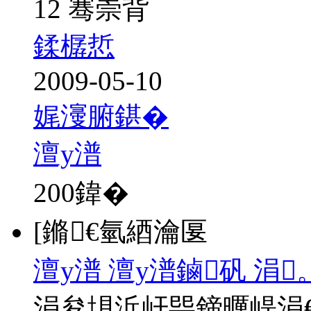
12 骞崇背
鍒樼悊
2009-05-10
娓濅腑鍖�
澶у潽
200
鍏�
[鏅€氫綇瀹匽
澶у潽 澶у潽鏀矾 涓
涓夋埧浜屽巺鍗曞崼涓