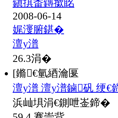
鎭掑畨鏄撳眳
2008-06-14
娓濅腑鍖�
澶у潽
26.3
涓�
[鏅€氫綇瀹匽
澶у潽 澶у潽鏀矾 绠
浜屾埧涓€鍘呭崟鍗�
59.4 骞崇背