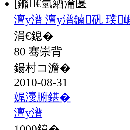
[鏅€氫綇瀹匽
澶у潽 澶у潽鏀矾 璞
涓€鎴�
80 骞崇背
鍚村コ澹�
2010-08-31
娓濅腑鍖�
澶у潽
1000
鍏�