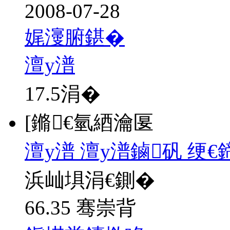
2008-07-28
娓濅腑鍖�
澶у潽
17.5
涓�
[鏅€氫綇瀹匽
澶у潽 澶у潽鏀矾 绠
浜屾埧涓€鍘�
66.35 骞崇背