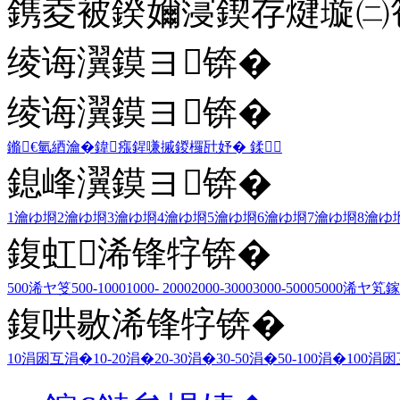
鎸夌被鍨嬭寖鍥存煡璇㈡笣
绫诲瀷鏌ヨ锛�
绫诲瀷鏌ヨ锛�
鏅€氫綇瀹�
鍏瘬
鍟嗛摵
鍐欏瓧妤�
鍒
鎴峰瀷鏌ヨ锛�
1瀹ゆ埛
2瀹ゆ埛
3瀹ゆ埛
4瀹ゆ埛
5瀹ゆ埛
6瀹ゆ埛
7瀹ゆ埛
8瀹ゆ
鍑虹浠锋牸锛�
500浠ヤ笅
500-1000
1000- 2000
2000-3000
3000-5000
5000浠ヤ笂
鎵
鍑哄敭浠锋牸锛�
10涓囦互涓�
10-20涓�
20-30涓�
30-50涓�
50-100涓�
100涓