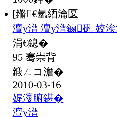
[鏅€氫綇瀹匽
澶у潽 澶у潽鏀矾 姣
涓€鎴�
95 骞崇背
鍛ㄥコ澹�
2010-03-16
娓濅腑鍖�
澶у潽