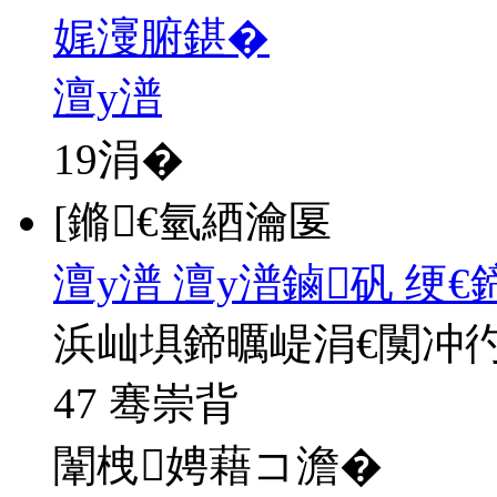
娓濅腑鍖�
澶у潽
19
涓�
[鏅€氫綇瀹匽
澶у潽 澶у潽鏀矾 绠
浜屾埧鍗曞崼涓€闃冲
47 骞崇背
闈栧娉藉コ澹�