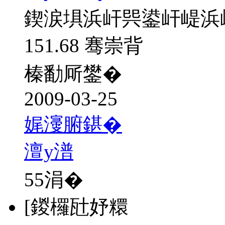
鍥涙埧浜屽巺鍙屽崼浜
151.68 骞崇背
榛勫厛鐢�
2009-03-25
娓濅腑鍖�
澶у潽
55
涓�
[鍐欏瓧妤糫