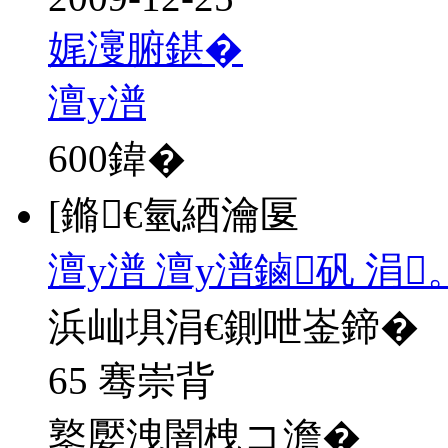
娓濅腑鍖�
澶у潽
600
鍏�
[鏅€氫綇瀹匽
澶у潽 澶у潽鏀矾 涓
浜屾埧涓€鍘呭崟鍗�
65 骞崇背
鐜嬮洩闇栧コ澹�