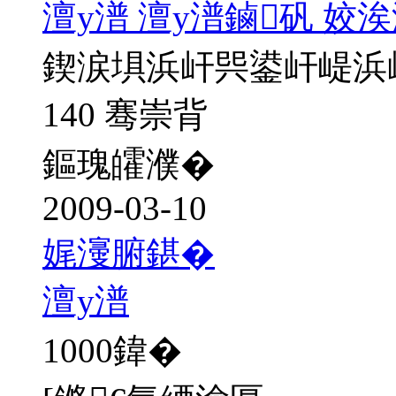
澶у潽 澶у潽鏀矾 姣
鍥涙埧浜屽巺鍙屽崼浜
140 骞崇背
鏂瑰皬濮�
2009-03-10
娓濅腑鍖�
澶у潽
1000
鍏�