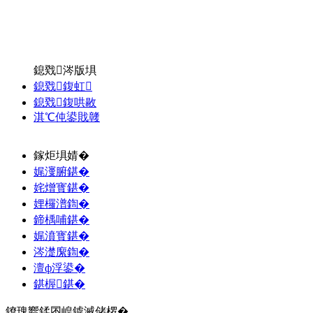
鎴戣涔版埧
鎴戣鍑虹
鎴戣鍑哄敭
淇℃伅鍙戝竷
鎵炬埧婧�
娓濅腑鍖�
姹熷寳鍖�
娌欏潽鍧�
鍗楀哺鍖�
娓濆寳鍖�
涔濋緳鍧�
澶ф浮鍙�
鍖楃鍖�
鐐瑰嚮鍒囨崲鎼滅储椤�