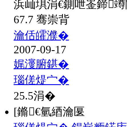
浜屾埧涓€鍘呭崟鍗
67.7 骞崇背
瀹佸皬濮�
2007-09-17
娓濅腑鍖�
瑙傞煶宀�
25.5
涓�
[鏅€氫綇瀹匽