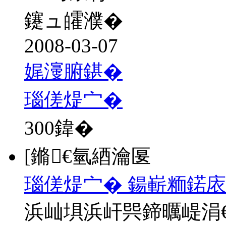
鑳ュ皬濮�
2008-03-07
娓濅腑鍖�
瑙傞煶宀�
300
鍏�
[鏅€氫綇瀹匽
瑙傞煶宀� 鍚嶄粫鍩庡
浜屾埧浜屽巺鍗曞崼涓