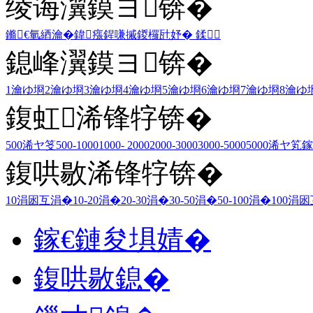
绫诲瀷鏌ヨ锛�
鏅€氫綇瀹�
鍏瘬
鍟嗛摵
鍐欏瓧妤�
鍒
鎴峰瀷鏌ヨ锛�
1瀹ゆ埛
2瀹ゆ埛
3瀹ゆ埛
4瀹ゆ埛
5瀹ゆ埛
6瀹ゆ埛
7瀹ゆ埛
8瀹ゆ
鍑虹浠锋牸锛�
500浠ヤ笅
500-1000
1000- 2000
2000-3000
3000-5000
5000浠ヤ笂
鎵
鍑哄敭浠锋牸锛�
10涓囦互涓�
10-20涓�
20-30涓�
30-50涓�
50-100涓�
100涓
鎵€鏈夋埧婧�
鍑哄敭鎴�