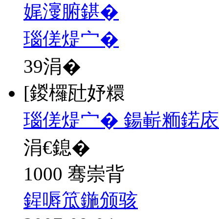
娓濅腑鍖�
瑙傞煶宀�
39
涓�
[鍐欏瓧妤糫
瑙傞煶宀� 鍚嶄粫鍩庡
涓€鎴�
1000 骞崇背
鍟嗕笟鍦颁骇