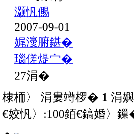
灏忛儩
2007-09-01
娓濅腑鍖�
瑙傞煶宀�
27
涓�
棣栭〉 涓婁竴椤�
1
涓嬩
€姣忛〉:
100
銆€鎬婚〉鏁�