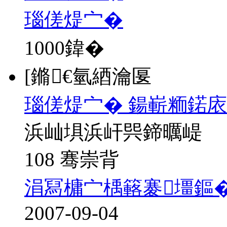
瑙傞煶宀�
1000
鍏�
[鏅€氫綇瀹匽
瑙傞煶宀� 鍚嶄粫鍩庡
浜屾埧浜屽巺鍗曞崼
108 骞崇背
涓冩槦宀楀簵褰壃鏂
2007-09-04