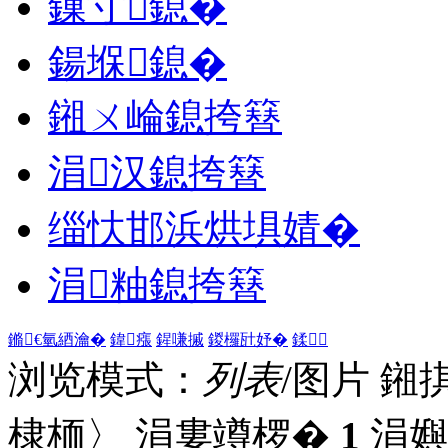
鏁寸鎴�
鍚堢鎴�
鎺ㄨ崘鎴挎簮
涓汉鎴挎簮
缁忕邯浜烘埧婧�
涓粙鎴挎簮
鏅€氫綇瀹�
鍏瘬
鍟嗛摵
鍐欏瓧妤�
鍒
浏览模式：
列表
/图片
鎺
棣栭〉 涓婁竴椤�
1
涓嬩