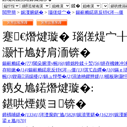
鍒�
閲嶅簡
>
娓濅腑鍖�
>
瑙傞煶宀�
>
鍚嶄粫鍩庡反铚€涔﹁僵
蹇€熸煡璇� 瑙傞煶宀
灏忓尯妤肩洏锛�
鍚嶄粫鍩�
[77]
閾朵腑澶у帵
[60]
鍗婂矝鍒╁洯
[56]
姘存櫠鐭冲
存暀鏉�
[14]
鍚嶄粫鍩庡反铚€涔﹁僵
[13]
淇℃垚鑻�
[10]
鏋ｅ
帵
[3]
鍥藉涓婇櫌
[2]
鍋ュ悍璺�
[2]
涓滄柟鑺辫嫅
[1]
楣板啝灏
鎸夊尯鍩熸煡璇�:
鍖哄煙鏌ヨ锛�
鍗楀哺鍖�
[13341]
涔濋緳鍧″尯
[5828]
娓濆寳鍖�
[16239]
娓濅
鍙ｅ尯
[670]