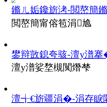
鏅ㄦ姤鑱旂洘-閲嶅簡
閲嶅簡甯傛笣涓尯
鐢辩敳鎴夸骇-澶у潽搴
澶у潽娑堥槻闃熸梺
澶╅€旂疆涓�-涓存睙