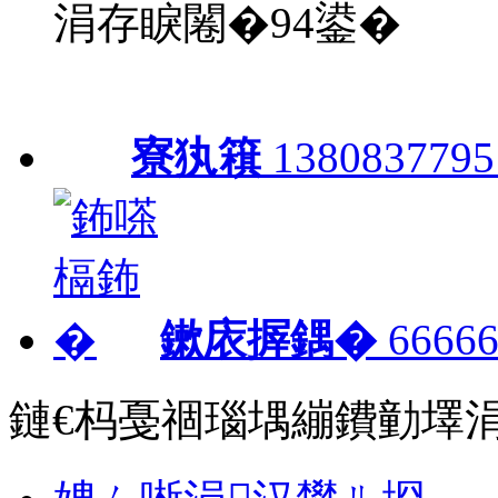
涓存睙闂�94鍙�
寮犱簯
1380837795
鏉庡搱鍝�
66666
鏈€杩戞祻瑙堣繃鐨勭墿