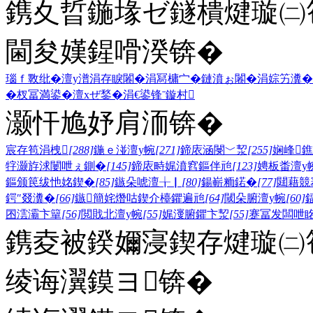
鎸夊晢鍦堟ゼ鐩樻煡璇㈡笣
閫夋嫨鍟嗗湀锛�
瑙ｆ斁纰�
澶у潽
涓存睙闂�
涓冩槦宀�
鏈濆ぉ闂�
涓婃竻瀵�
�
杈冨満鍙�
澶хぜ鍫�
涓€鍙锋ˉ
鏇村
灏忓尯妤肩洏锛�
宸存笣涓栧
[288]
鍦ｅ湴澶у帵
[271]
鍗庡涵閿﹀洯
[255]
娴峰
牸灏斿浗闄呭ぇ鍘�
[145]
鍗庡畤娓濆窞鏂伴兘
[123]
娉板畨澶у
鏂颁笢绂忚姳鍥�
[85]
鏃朵唬澶╁▏
[80]
鍚嶄粫鍩�
[77]
閮藉競
鍔″叕瀵�
[66]
鏃簡姹熸咕鍥介檯鑺遍兘
[64]
閾朵腑澶у帵
[60]
囨澐灞卞簞
[56]
閲戝北澶у帵
[55]
娓濅腑鑺卞洯
[55]
蹇冨发闆呭
鎸夌被鍨嬭寖鍥存煡璇㈡笣
绫诲瀷鏌ヨ锛�