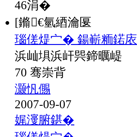
46
涓�
[鏅€氫綇瀹匽
瑙傞煶宀� 鍚嶄粫鍩庡
浜屾埧浜屽巺鍗曞崼
70 骞崇背
灏忛儩
2007-09-07
娓濅腑鍖�
瑙傞煶宀�