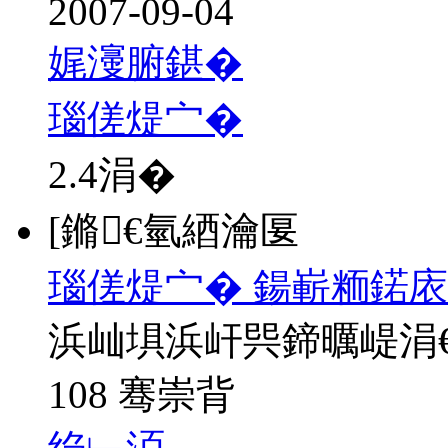
2007-09-04
娓濅腑鍖�
瑙傞煶宀�
2.4
涓�
[鏅€氫綇瀹匽
瑙傞煶宀� 鍚嶄粫鍩庡
浜屾埧浜屽巺鍗曞崼涓
108 骞崇背