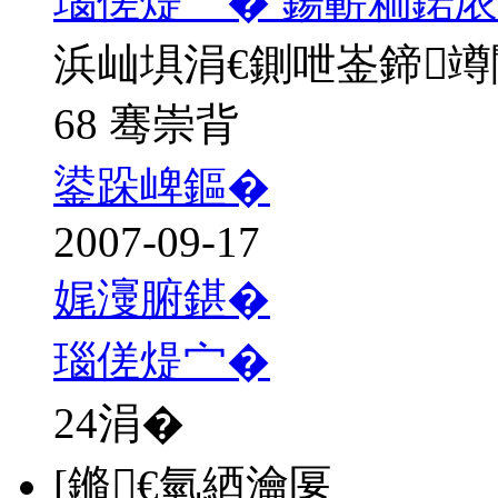
瑙傞煶宀� 鍚嶄粫鍩庡
浜屾埧涓€鍘呭崟鍗
68 骞崇背
鍙跺崥鏂�
2007-09-17
娓濅腑鍖�
瑙傞煶宀�
24
涓�
[鏅€氫綇瀹匽