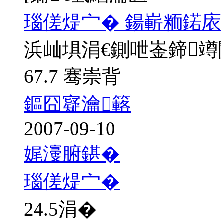
瑙傞煶宀� 鍚嶄粫鍩庡
浜屾埧涓€鍘呭崟鍗
67.7 骞崇背
鏂囧寲瀹簵
2007-09-10
娓濅腑鍖�
瑙傞煶宀�
24.5
涓�