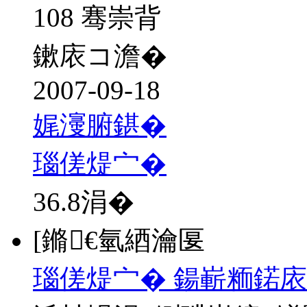
108 骞崇背
鏉庡コ澹�
2007-09-18
娓濅腑鍖�
瑙傞煶宀�
36.8
涓�
[鏅€氫綇瀹匽
瑙傞煶宀� 鍚嶄粫鍩庡