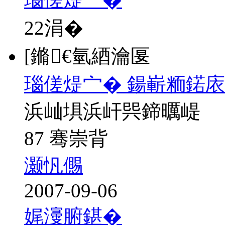
22
涓�
[鏅€氫綇瀹匽
瑙傞煶宀� 鍚嶄粫鍩庡
浜屾埧浜屽巺鍗曞崼
87 骞崇背
灏忛儩
2007-09-06
娓濅腑鍖�