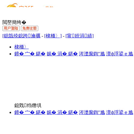
閲嶅簡绔�
[鎴戠殑鎴跨瀹禲
-
[棣栭〉]
-
[甯姪涓績]
棣栭〉
鍗� 宀� 鍖�
娓� 涓� 鍖�
涔濋緳鍧″尯
澶ф浮鍙ｅ尯
鎴戣绉熸埧
鍗� 宀� 鍖�
娓� 涓� 鍖�
涔濋緳鍧″尯
澶ф浮鍙ｅ尯