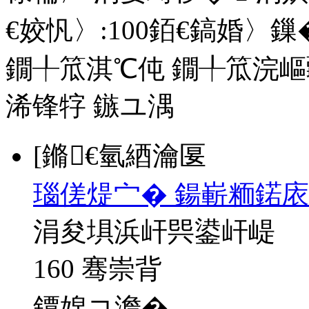
€姣忛〉:
100
銆€鎬婚〉鏁�
鐗╀笟淇℃伅
鐗╀笟浣嶇
浠锋牸
鏃ユ湡
[鏅€氫綇瀹匽
瑙傞煶宀� 鍚嶄粫鍩庡
涓夋埧浜屽巺鍙屽崼
160 骞崇背
鐔婂コ澹�