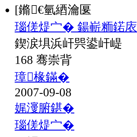
[鏅€氫綇瀹匽
瑙傞煶宀� 鍚嶄粫鍩庡
鍥涙埧浜屽巺鍙屽崼
168 骞崇背
璋椽鏋�
2007-09-08
娓濅腑鍖�
瑙傞煶宀�