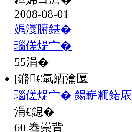
2008-08-01
娓濅腑鍖�
瑙傞煶宀�
55
涓�
[鏅€氫綇瀹匽
瑙傞煶宀� 鍚嶄粫鍩庡
涓€鎴�
60 骞崇背