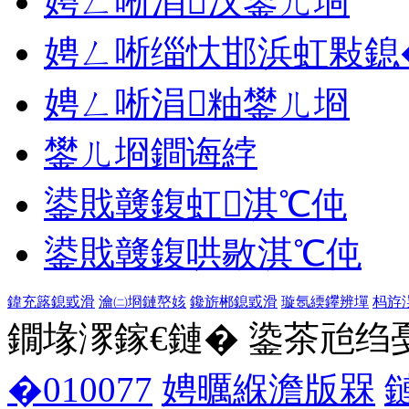
娉ㄥ唽涓汉鐢ㄦ埛
娉ㄥ唽缁忕邯浜虹敤鎴
娉ㄥ唽涓粙鐢ㄦ埛
鐢ㄦ埛鐧诲綍
鍙戝竷鍑虹淇℃伅
鍙戝竷鍑哄敭淇℃伅
鍏充簬鎴戜滑
瀹㈡埛鏈嶅姟
鑱旂郴鎴戜滑
璇氬緛鑻辨墠
杩斿
鐗堟潈鎵€鏈� 鍌茶兘绉戞妧 1
�010077
娉曞緥澹版槑