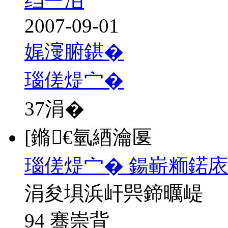
绉﹂洦
2007-09-01
娓濅腑鍖�
瑙傞煶宀�
37
涓�
[鏅€氫綇瀹匽
瑙傞煶宀� 鍚嶄粫鍩庡
涓夋埧浜屽巺鍗曞崼
94 骞崇背