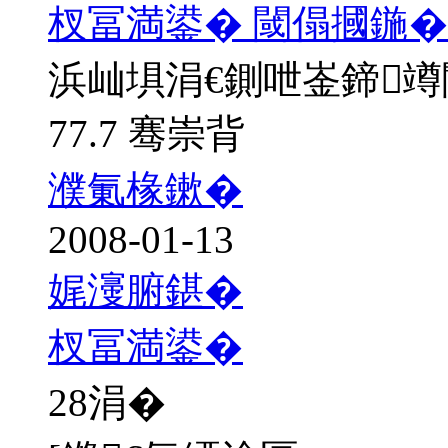
杈冨満鍙� 閾傝摑鍦�
浜屾埧涓€鍘呭崟鍗
77.7 骞崇背
濮氭椽鏉�
2008-01-13
娓濅腑鍖�
杈冨満鍙�
28
涓�