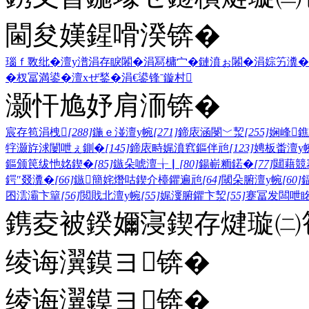
閫夋嫨鍟嗗湀锛�
瑙ｆ斁纰�
澶у潽
涓存睙闂�
涓冩槦宀�
鏈濆ぉ闂�
涓婃竻瀵�
�
杈冨満鍙�
澶хぜ鍫�
涓€鍙锋ˉ
鏇村
灏忓尯妤肩洏锛�
宸存笣涓栧
[288]
鍦ｅ湴澶у帵
[271]
鍗庡涵閿﹀洯
[255]
娴峰
牸灏斿浗闄呭ぇ鍘�
[145]
鍗庡畤娓濆窞鏂伴兘
[123]
娉板畨澶у
鏂颁笢绂忚姳鍥�
[85]
鏃朵唬澶╁▏
[80]
鍚嶄粫鍩�
[77]
閮藉競
鍔″叕瀵�
[66]
鏃簡姹熸咕鍥介檯鑺遍兘
[64]
閾朵腑澶у帵
[60]
囨澐灞卞簞
[56]
閲戝北澶у帵
[55]
娓濅腑鑺卞洯
[55]
蹇冨发闆呭
鎸夌被鍨嬭寖鍥存煡璇㈡笣
绫诲瀷鏌ヨ锛�
绫诲瀷鏌ヨ锛�