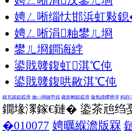
娉ㄥ唽涓汉鐢ㄦ埛
娉ㄥ唽缁忕邯浜虹敤鎴
娉ㄥ唽涓粙鐢ㄦ埛
鐢ㄦ埛鐧诲綍
鍙戝竷鍑虹淇℃伅
鍙戝竷鍑哄敭淇℃伅
鍏充簬鎴戜滑
瀹㈡埛鏈嶅姟
鑱旂郴鎴戜滑
璇氬緛鑻辨墠
杩斿
鐗堟潈鎵€鏈� 鍌茶兘绉戞妧 1
�010077
娉曞緥澹版槑