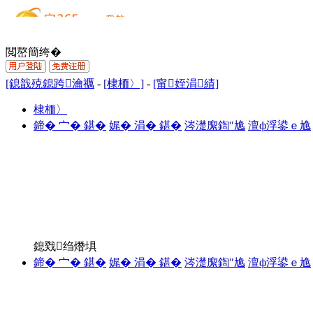
閲嶅簡绔�
[鎴戠殑鎴跨瀹禲
-
[棣栭〉]
-
[甯姪涓績]
棣栭〉
鍗� 宀� 鍖�
娓� 涓� 鍖�
涔濋緳鍧″尯
澶ф浮鍙ｅ尯
鎴戣绉熸埧
鍗� 宀� 鍖�
娓� 涓� 鍖�
涔濋緳鍧″尯
澶ф浮鍙ｅ尯