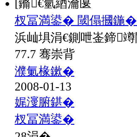
[鏅€氫綇瀹匽
杈冨満鍙� 閾傝摑鍦�
浜屾埧涓€鍘呭崟鍗
77.7 骞崇背
濮氭椽鏉�
2008-01-13
娓濅腑鍖�
杈冨満鍙�
28
涓�