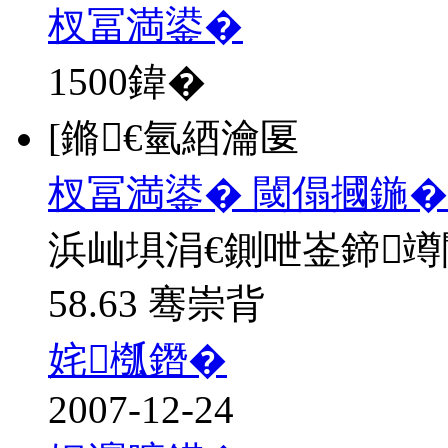
杈冨満鍙�
1500
鍏�
[鏅€氫綇瀹匽
杈冨満鍙� 閾傝摑鍦�
浜屾埧涓€鍘呭崟鍗
58.63 骞崇背
姹槬鐕�
2007-12-24