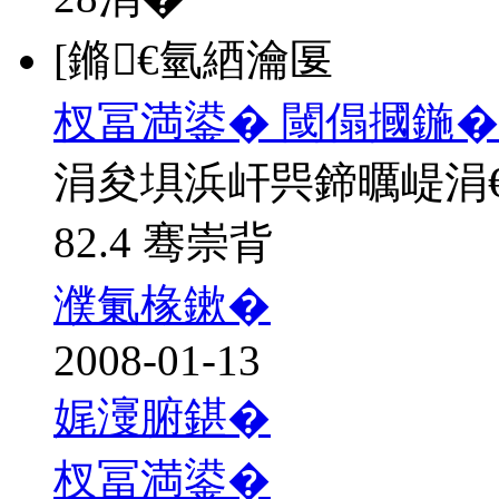
[鏅€氫綇瀹匽
杈冨満鍙� 閾傝摑鍦�
涓夋埧浜屽巺鍗曞崼涓
82.4 骞崇背
濮氭椽鏉�
2008-01-13
娓濅腑鍖�
杈冨満鍙�