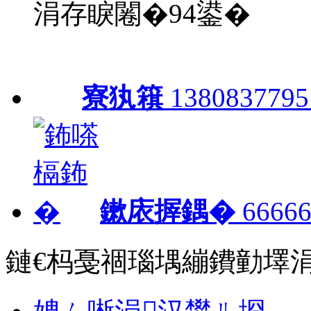
涓存睙闂�94鍙�
寮犱簯
1380837795
鏉庡搱鍝�
66666
鏈€杩戞祻瑙堣繃鐨勭墿