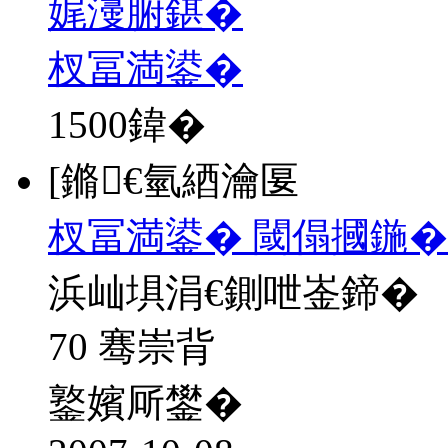
娓濅腑鍖�
杈冨満鍙�
1500
鍏�
[鏅€氫綇瀹匽
杈冨満鍙� 閾傝摑鍦�
浜屾埧涓€鍘呭崟鍗�
70 骞崇背
鐜嬪厛鐢�