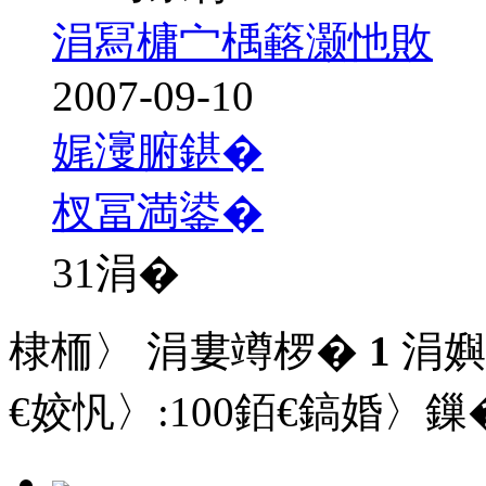
涓冩槦宀楀簵灏忚敗
2007-09-10
娓濅腑鍖�
杈冨満鍙�
31
涓�
棣栭〉 涓婁竴椤�
1
涓嬩
€姣忛〉:
100
銆€鎬婚〉鏁�