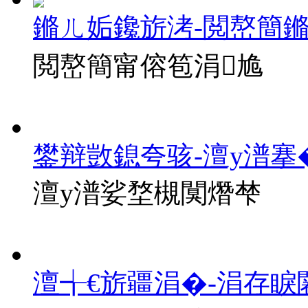
鏅ㄦ姤鑱旂洘-閲嶅簡
閲嶅簡甯傛笣涓尯
鐢辩敳鎴夸骇-澶у潽搴
澶у潽娑堥槻闃熸梺
澶╅€旂疆涓�-涓存睙