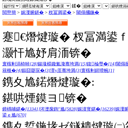
鍒�
閲嶅簡
>
娓濅腑鍖�
>
杈冨満鍙�
>
閾傝摑鍦�
蹇€熸煡璇� 杈冨満鍙
灏忓尯妤肩洏锛�
寰楁剰涓栫晫
[28]
鍚堟櫙鑱氳瀺骞垮満
[15]
鍑棆璺�
[14]
閾傝
簯榧�
[4]
鏂囧寲琛�
[3]
澶у厓骞垮満
[3]
寰楁剰鍟嗗帵
[1]
鎸夊尯鍩熸煡璇�:
鍖哄煙鏌ヨ锛�
鍗楀哺鍖�
[13341]
涔濋緳鍧″尯
[5828]
娓濆寳鍖�
[16239]
娓濅
鍙ｅ尯
[670]
鎸夊晢鍦堟ゼ鐩樻煡璇㈡笣