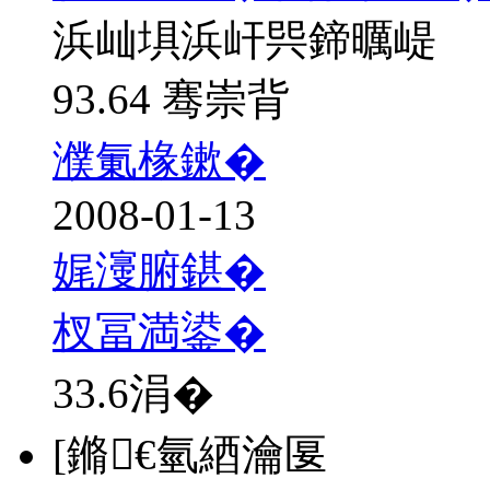
浜屾埧浜屽巺鍗曞崼
93.64 骞崇背
濮氭椽鏉�
2008-01-13
娓濅腑鍖�
杈冨満鍙�
33.6
涓�
[鏅€氫綇瀹匽