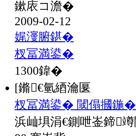
鏉庡コ澹�
2009-02-12
娓濅腑鍖�
杈冨満鍙�
1300
鍏�
[鏅€氫綇瀹匽
杈冨満鍙� 閾傝摑鍦�
浜屾埧涓€鍘呭崟鍗