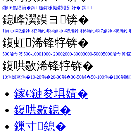
鏅€氫綇瀹�
鍏瘬
鍟嗛摵
鍐欏瓧妤�
鍒
鎴峰瀷鏌ヨ锛�
1瀹ゆ埛
2瀹ゆ埛
3瀹ゆ埛
4瀹ゆ埛
5瀹ゆ埛
6瀹ゆ埛
7瀹ゆ埛
8瀹ゆ
鍑虹浠锋牸锛�
500浠ヤ笅
500-1000
1000- 2000
2000-3000
3000-5000
5000浠ヤ笂
鎵
鍑哄敭浠锋牸锛�
10涓囦互涓�
10-20涓�
20-30涓�
30-50涓�
50-100涓�
100涓
鎵€鏈夋埧婧�
鍑哄敭鎴�
鏁寸鎴�