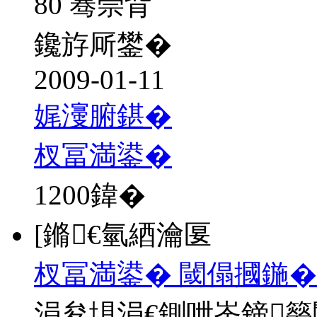
80 骞崇背
鑱斿厛鐢�
2009-01-11
娓濅腑鍖�
杈冨満鍙�
1200
鍏�
[鏅€氫綇瀹匽
杈冨満鍙� 閾傝摑鍦�
涓夋埧涓€鍘呭崟鍗