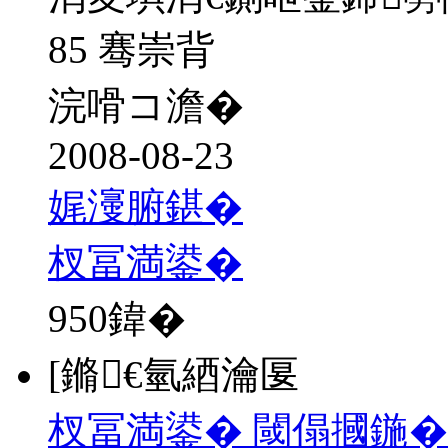
85 骞崇背
浣嗗コ澹�
2008-08-23
娓濅腑鍖�
杈冨満鍙�
950
鍏�
[鏅€氫綇瀹匽
杈冨満鍙� 閾傝摑鍦�