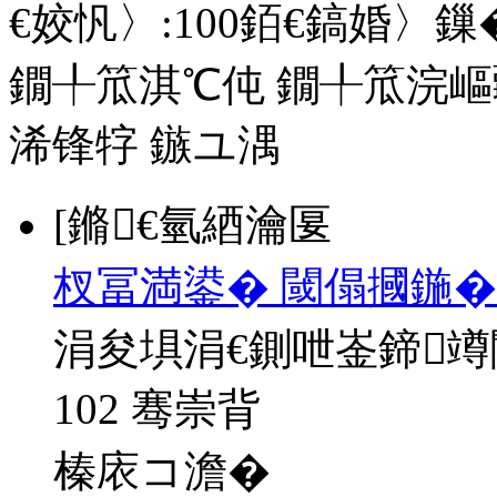
€姣忛〉:
100
銆€鎬婚〉鏁�
鐗╀笟淇℃伅
鐗╀笟浣嶇
浠锋牸
鏃ユ湡
[鏅€氫綇瀹匽
杈冨満鍙� 閾傝摑鍦�
涓夋埧涓€鍘呭崟鍗
102 骞崇背
榛庡コ澹�