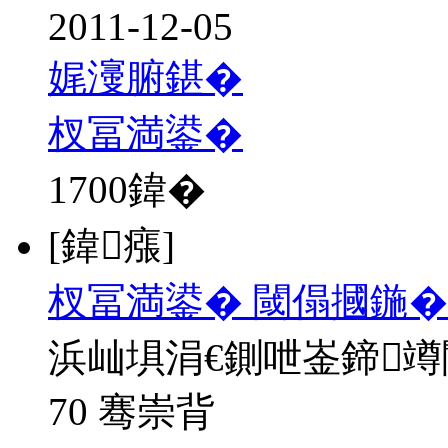
2011-12-05
娓濅腑鍖�
杈冨満鍙�
1700
鍏�
[鍏瘬]
杈冨満鍙� 閾傝摑鍦�
浜屾埧涓€鍘呭崟鍗
70 骞崇背