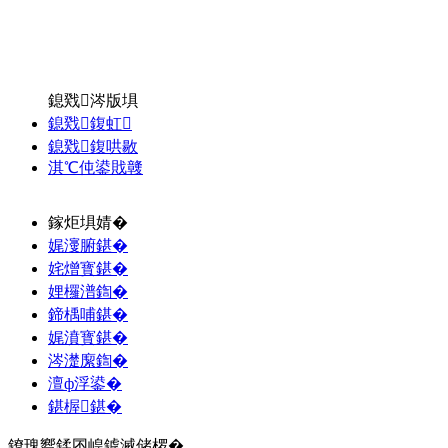
鎴戣涔版埧
鎴戣鍑虹
鎴戣鍑哄敭
淇℃伅鍙戝竷
鎵炬埧婧�
娓濅腑鍖�
姹熷寳鍖�
娌欏潽鍧�
鍗楀哺鍖�
娓濆寳鍖�
涔濋緳鍧�
澶ф浮鍙�
鍖楃鍖�
鐐瑰嚮鍒囨崲鎼滅储椤�