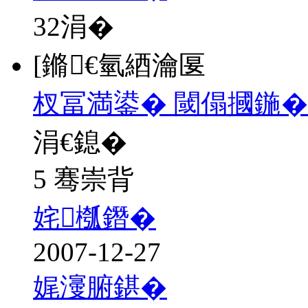
32
涓�
[鏅€氫綇瀹匽
杈冨満鍙� 閾傝摑鍦�
涓€鎴�
5 骞崇背
姹槬鐕�
2007-12-27
娓濅腑鍖�