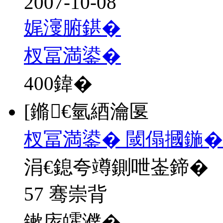
2007-10-08
娓濅腑鍖�
杈冨満鍙�
400
鍏�
[鏅€氫綇瀹匽
杈冨満鍙� 閾傝摑鍦�
涓€鎴夸竴鍘呭崟鍗�
57 骞崇背
鏉庡皬濮�