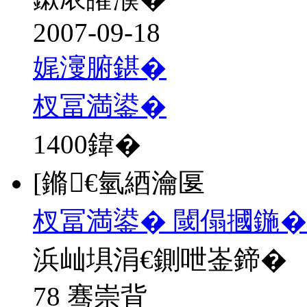
2007-09-18
娓濅腑鍖�
杈冨満鍙�
1400
鍏�
[鏅€氫綇瀹匽
杈冨満鍙� 閾傝摑鍦�
浜屾埧涓€鍘呭崟鍗�
78 骞崇背