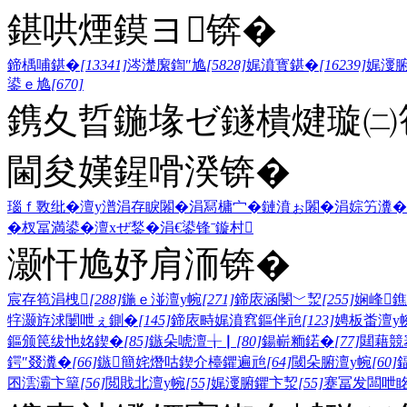
鍖哄煙鏌ヨ锛�
鍗楀哺鍖�
[13341]
涔濋緳鍧″尯
[5828]
娓濆寳鍖�
[16239]
娓濅
鍙ｅ尯
[670]
鎸夊晢鍦堟ゼ鐩樻煡璇㈡笣
閫夋嫨鍟嗗湀锛�
瑙ｆ斁纰�
澶у潽
涓存睙闂�
涓冩槦宀�
鏈濆ぉ闂�
涓婃竻瀵�
�
杈冨満鍙�
澶хぜ鍫�
涓€鍙锋ˉ
鏇村
灏忓尯妤肩洏锛�
宸存笣涓栧
[288]
鍦ｅ湴澶у帵
[271]
鍗庡涵閿﹀洯
[255]
娴峰
牸灏斿浗闄呭ぇ鍘�
[145]
鍗庡畤娓濆窞鏂伴兘
[123]
娉板畨澶у
鏂颁笢绂忚姳鍥�
[85]
鏃朵唬澶╁▏
[80]
鍚嶄粫鍩�
[77]
閮藉競
鍔″叕瀵�
[66]
鏃簡姹熸咕鍥介檯鑺遍兘
[64]
閾朵腑澶у帵
[60]
囨澐灞卞簞
[56]
閲戝北澶у帵
[55]
娓濅腑鑺卞洯
[55]
蹇冨发闆呭