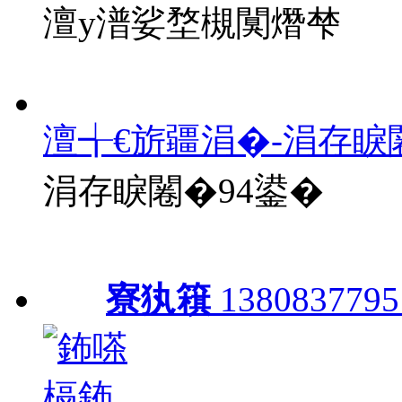
澶у潽娑堥槻闃熸梺
澶╅€旂疆涓�-涓存睙
涓存睙闂�94鍙�
寮犱簯
1380837795