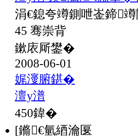
涓€鎴夸竴鍘呭崟鍗
45 骞崇背
鏉庡厛鐢�
2008-06-01
娓濅腑鍖�
澶у潽
450
鍏�
[鏅€氫綇瀹匽