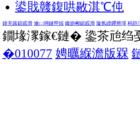
鍙戝竷鍑哄敭淇℃伅
鍏充簬鎴戜滑
瀹㈡埛鏈嶅姟
鑱旂郴鎴戜滑
璇氬緛鑻辨墠
杩斿
鐗堟潈鎵€鏈� 鍌茶兘绉戞妧 1
�010077
娉曞緥澹版槑