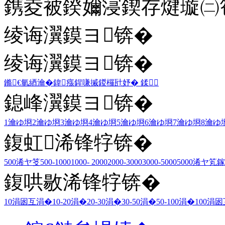
鎸夌被鍨嬭寖鍥存煡璇㈡笣
绫诲瀷鏌ヨ锛�
绫诲瀷鏌ヨ锛�
鏅€氫綇瀹�
鍏瘬
鍟嗛摵
鍐欏瓧妤�
鍒
鎴峰瀷鏌ヨ锛�
1瀹ゆ埛
2瀹ゆ埛
3瀹ゆ埛
4瀹ゆ埛
5瀹ゆ埛
6瀹ゆ埛
7瀹ゆ埛
8瀹ゆ
鍑虹浠锋牸锛�
500浠ヤ笅
500-1000
1000- 2000
2000-3000
3000-5000
5000浠ヤ笂
鎵
鍑哄敭浠锋牸锛�
10涓囦互涓�
10-20涓�
20-30涓�
30-50涓�
50-100涓�
100涓