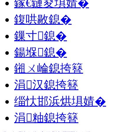
鎵€鏈夋埧婧�
鍑哄敭鎴�
鏁寸鎴�
鍚堢鎴�
鎺ㄨ崘鎴挎簮
涓汉鎴挎簮
缁忕邯浜烘埧婧�
涓粙鎴挎簮