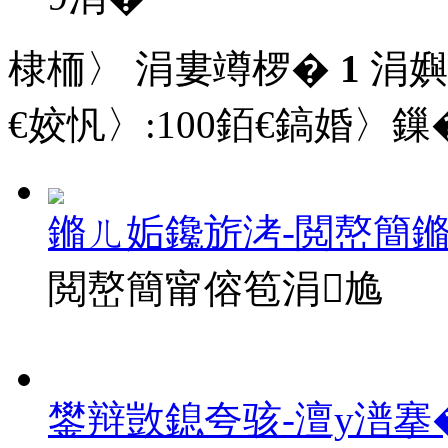
棣栭〉 涓婁竴椤�
1
涓嬩
€姣忛〉:
100
銆€鎬婚〉鏁�
鏅ㄦ姤鑱旂洘-閲嶅簡
閲嶅簡甯傛笣涓尯
鐢辩敳鎴夸骇-澶у潽搴