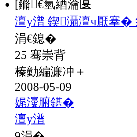
[鏅€氫綇瀹匽
澶у潽 鍥灄澶ч厭搴�
涓€鎴�
25 骞崇背
榛勭編濂冲＋
2008-05-09
娓濅腑鍖�
澶у潽
9
涓�