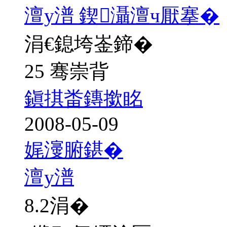
澶у潽 鍥灄澶ч厭搴�
涓€鎴垮崟鍗�
25 骞崇背
鎭掑畨鏄撳眳
2008-05-09
娓濅腑鍖�
澶у潽
8.2
涓�