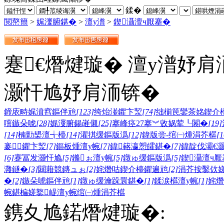
鍒�
閲嶅簡
>
娓濅腑鍖�
>
澶у潽
>
鍥灄澶ч厭搴�
蹇€熸煡璇� 澶у潽妤肩
灏忓尯妤肩洏锛�
鍗庡畤娓濆窞鏂伴兘
[123]
绔炲湴鑺卞洯
[74]
绌椾笢鑾茶姳鍥介
噾鏃朵唬
[28]
娓濅腑鍚嶉儭
[25]
搴峰痉27搴︾敓娲荤┖闂�
[19]
[14]
楠勯槼澶╅檯
[14]
濯掑缓鏂版潙
[12]
鍏版尝-绾㈠煄涓芥櫙
[1
褰鑺卞洯
[7]
鏂板煄澶у帵
[7]
鍏簵瀛愬皬鍖�
[7]
鍏靛伐灞€
[6]
蹇冨发灏忓尯
[5]
鏅ぉ澶у帵
[5]
鐓ゅ缓鏂版潙
[5]
鍥灄澶ч厭
灉鐩�
[3]
閮藉競鏄ュぉ
[2]
姹熸咕鍥介檯鑺遍兘
[2]
涓芥按鑿佽
�
[2]
鏃朵唬鏂伴兘
[1]
鐓ゅ缓瀹跺睘鍖�
[1]
鍒涙櫙澶у帵
[1]
姹熸
帵
鍖楄嫅
鐜崼澶у帵
绾㈠煄涓芥櫙
鎸夊尯鍩熸煡璇�: