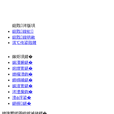
鎴戣涔版埧
鎴戣鍑虹
鎴戣鍑哄敭
淇℃伅鍙戝竷
鎵炬埧婧�
娓濅腑鍖�
姹熷寳鍖�
娌欏潽鍧�
鍗楀哺鍖�
娓濆寳鍖�
涔濋緳鍧�
澶ф浮鍙�
鍖楃鍖�
鐐瑰嚮鍒囨崲鎼滅储椤�