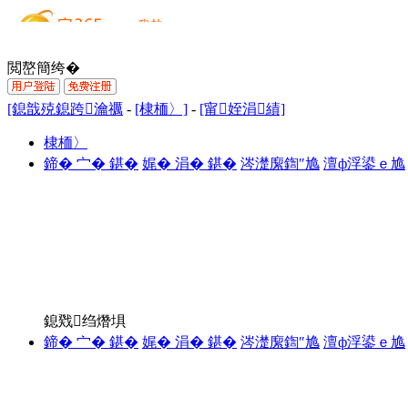
閲嶅簡绔�
[鎴戠殑鎴跨瀹禲
-
[棣栭〉]
-
[甯姪涓績]
棣栭〉
鍗� 宀� 鍖�
娓� 涓� 鍖�
涔濋緳鍧″尯
澶ф浮鍙ｅ尯
鎴戣绉熸埧
鍗� 宀� 鍖�
娓� 涓� 鍖�
涔濋緳鍧″尯
澶ф浮鍙ｅ尯