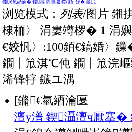
鏅€氫綇瀹�
鍏瘬
鍟嗛摵
鍐欏瓧妤�
鍒
浏览模式：
列表
/图片
鎺
棣栭〉 涓婁竴椤�
1
涓嬩
€姣忛〉:
100
銆€鎬婚〉鏁�
鐗╀笟淇℃伅
鐗╀笟浣嶇
浠锋牸
鏃ユ湡
[鏅€氫綇瀹匽
澶у潽 鍥灄澶ч厭搴�