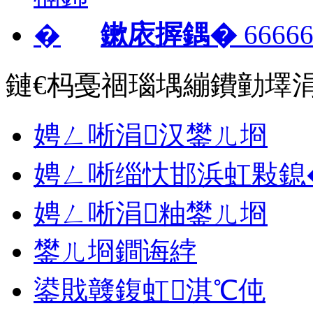
鏉庡搱鍝�
66666
鏈€杩戞祻瑙堣繃鐨勭墿
娉ㄥ唽涓汉鐢ㄦ埛
娉ㄥ唽缁忕邯浜虹敤鎴
娉ㄥ唽涓粙鐢ㄦ埛
鐢ㄦ埛鐧诲綍
鍙戝竷鍑虹淇℃伅