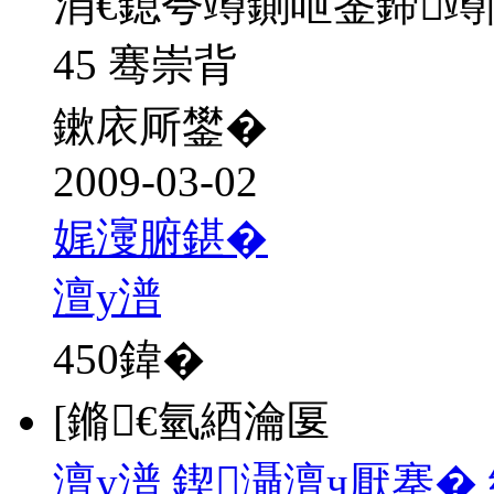
涓€鎴夸竴鍘呭崟鍗
45 骞崇背
鏉庡厛鐢�
2009-03-02
娓濅腑鍖�
澶у潽
450
鍏�
[鏅€氫綇瀹匽
澶у潽 鍥灄澶ч厭搴�