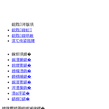
鎴戣涔版埧
鎴戣鍑虹
鎴戣鍑哄敭
淇℃伅鍙戝竷
鎵炬埧婧�
娓濅腑鍖�
姹熷寳鍖�
娌欏潽鍧�
鍗楀哺鍖�
娓濆寳鍖�
涔濋緳鍧�
澶ф浮鍙�
鍖楃鍖�
鐐瑰嚮鍒囨崲鎼滅储椤�