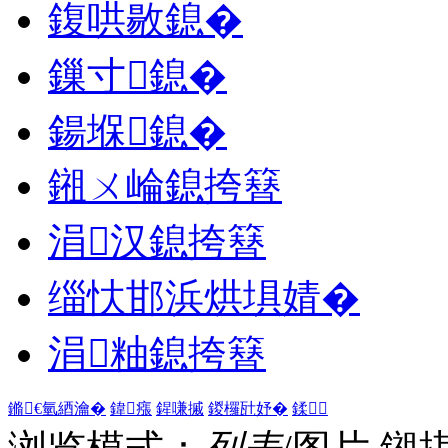
鍑哄敭鎴�
鏁寸鎴�
鍚堢鎴�
鎺ㄨ崘鎴挎簮
涓汉鎴挎簮
缁忕邯浜烘埧婧�
涓粙鎴挎簮
鏅€氫綇瀹�
鍏瘬
鍟嗛摵
鍐欏瓧妤�
鍒