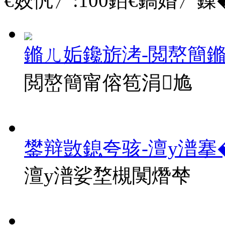
€姣忛〉:
100
銆€鎬婚〉鏁�
鏅ㄦ姤鑱旂洘-閲嶅簡
閲嶅簡甯傛笣涓尯
鐢辩敳鎴夸骇-澶у潽搴
澶у潽娑堥槻闃熸梺