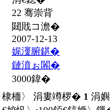
22 骞崇背
閮戝コ澹�
2007-12-13
娓濅腑鍖�
鏈濆ぉ闂�
3000
鍏�
棣栭〉 涓婁竴椤�
1
涓嬩