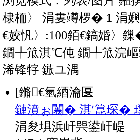
浏览模式：
列表
/图片
鎺
棣栭〉 涓婁竴椤�
1
涓嬩
€姣忛〉:
100
銆€鎬婚〉鏁�
鐗╀笟淇℃伅
鐗╀笟浣嶇
浠锋牸
鏃ユ湡
[鏅€氫綇瀹匽
鏈濆ぉ闂� 淇′箟琛� 
涓夋埧浜屽巺鍙屽崼