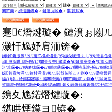
鍒�
閲嶅簡
>
娓濅腑鍖�
>
鏈濆ぉ闂�
>
淇′箟琛�
蹇€熸煡璇� 鏈濆ぉ闂
灏忓尯妤肩洏锛�
娴峰鐎涙床
[191]
寰℃櫙姹熷北
[95]
鏃朵唬澶╁▏
[80]
涓滃拰婀
涓浗浜哄澶у帵
[12]
闄曡タ璺竴鍙�
[6]
鏈濆崈璺�
[5]
涓ゆ
淇′箟琛�
[2]
妫夎姳琛�
[2]
鐧借薄琛�
[2]
闀挎花澶у帵
[2]
鎭掓
娓笣骞垮満
[1]
鍏村満澶у帵
[1]
閲戠传闂ㄥぇ鍘�
[1]
9鍙峰晢鍔
編
[1]
鍏ㄩ紟鏂囧寲鐢ㄥ搧骞垮満
[1]
閲嶅簡娓ぇ鍘�
[1]
闀垮痉
虹憺澶у帵
灏忔花妤�
涓夋睙瀹鹃
鍏夊崕鍦颁骇
娌佹€℃ゼ
鑺
鎸夊尯鍩熸煡璇�:
鍖哄煙鏌ヨ锛�