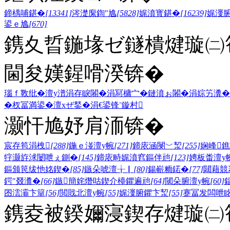
鍗楀哺鍖�
[13341]
涔濋緳鍧″尯
[5828]
娓濆寳鍖�
[16239]
娓濅
鍙ｅ尯
[670]
鎸夊晢鍦堟ゼ鐩樻煡璇㈡笣
閫夋嫨鍟嗗湀锛�
瑙ｆ斁纰�
澶у潽
涓存睙闂�
涓冩槦宀�
鏈濆ぉ闂�
涓婃竻瀵�
�
杈冨満鍙�
澶хぜ鍫�
涓€鍙锋ˉ
鏇村
灏忓尯妤肩洏锛�
宸存笣涓栧
[288]
鍦ｅ湴澶у帵
[271]
鍗庡涵閿﹀洯
[255]
娴峰
牸灏斿浗闄呭ぇ鍘�
[145]
鍗庡畤娓濆窞鏂伴兘
[123]
娉板畨澶у
鏂颁笢绂忚姳鍥�
[85]
鏃朵唬澶╁▏
[80]
鍚嶄粫鍩�
[77]
閮藉競
鍔″叕瀵�
[66]
鏃簡姹熸咕鍥介檯鑺遍兘
[64]
閾朵腑澶у帵
[60]
囨澐灞卞簞
[56]
閲戝北澶у帵
[55]
娓濅腑鑺卞洯
[55]
蹇冨发闆呭
鎸夌被鍨嬭寖鍥存煡璇㈡笣