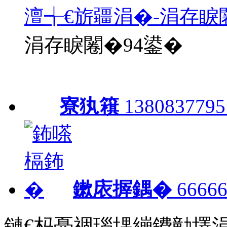
澶╅€旂疆涓�-涓存睙
涓存睙闂�94鍙�
寮犱簯
1380837795
鏉庡搱鍝�
66666
鏈€杩戞祻瑙堣繃鐨勭墿