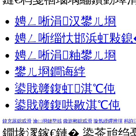
娉ㄥ唽涓汉鐢ㄦ埛
娉ㄥ唽缁忕邯浜虹敤鎴
娉ㄥ唽涓粙鐢ㄦ埛
鐢ㄦ埛鐧诲綍
鍙戝竷鍑虹淇℃伅
鍙戝竷鍑哄敭淇℃伅
鍏充簬鎴戜滑
瀹㈡埛鏈嶅姟
鑱旂郴鎴戜滑
璇氬緛鑻辨墠
杩斿
鐗堟潈鎵€鏈� 鍌茶兘绉戞妧 1