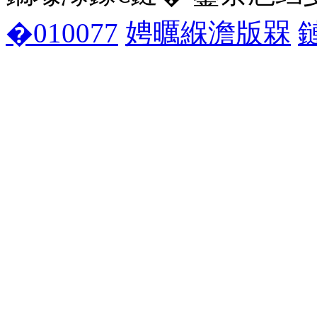
�010077
娉曞緥澹版槑