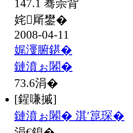
147.1 骞崇背
姹厛鐢�
2008-04-11
娓濅腑鍖�
鏈濆ぉ闂�
73.6
涓�
[鍟嗛摵]
鏈濆ぉ闂� 淇′箟琛�
涓€鎴�