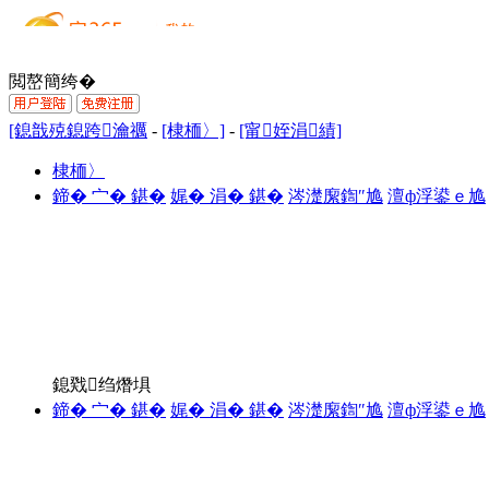
閲嶅簡绔�
[鎴戠殑鎴跨瀹禲
-
[棣栭〉]
-
[甯姪涓績]
棣栭〉
鍗� 宀� 鍖�
娓� 涓� 鍖�
涔濋緳鍧″尯
澶ф浮鍙ｅ尯
鎴戣绉熸埧
鍗� 宀� 鍖�
娓� 涓� 鍖�
涔濋緳鍧″尯
澶ф浮鍙ｅ尯