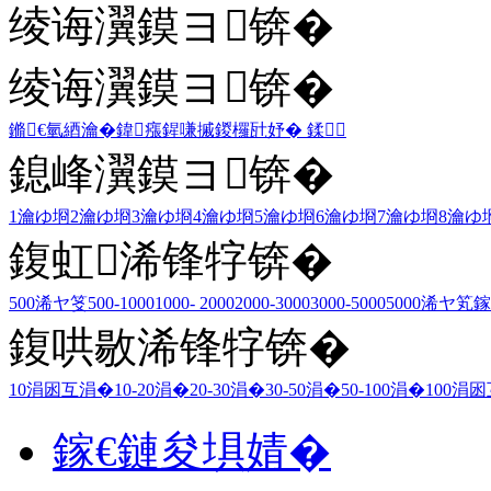
绫诲瀷鏌ヨ锛�
绫诲瀷鏌ヨ锛�
鏅€氫綇瀹�
鍏瘬
鍟嗛摵
鍐欏瓧妤�
鍒
鎴峰瀷鏌ヨ锛�
1瀹ゆ埛
2瀹ゆ埛
3瀹ゆ埛
4瀹ゆ埛
5瀹ゆ埛
6瀹ゆ埛
7瀹ゆ埛
8瀹ゆ
鍑虹浠锋牸锛�
500浠ヤ笅
500-1000
1000- 2000
2000-3000
3000-5000
5000浠ヤ笂
鎵
鍑哄敭浠锋牸锛�
10涓囦互涓�
10-20涓�
20-30涓�
30-50涓�
50-100涓�
100涓
鎵€鏈夋埧婧�