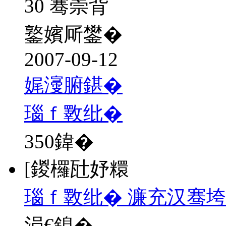
30 骞崇背
鐜嬪厛鐢�
2007-09-12
娓濅腑鍖�
瑙ｆ斁纰�
350
鍏�
[鍐欏瓧妤糫
瑙ｆ斁纰� 濂充汉骞
涓€鎴�