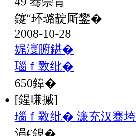
49 骞崇背
鑳″环璐靛厛鐢�
2008-10-28
娓濅腑鍖�
瑙ｆ斁纰�
650
鍏�
[鍟嗛摵]
瑙ｆ斁纰� 濂充汉骞垮
涓€鎴�