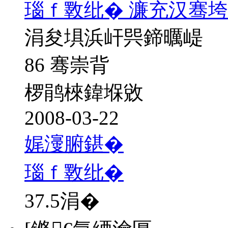
瑙ｆ斁纰� 濂充汉骞垮
涓夋埧浜屽巺鍗曞崼
86 骞崇背
椤鹃棶鍏堢敓
2008-03-22
娓濅腑鍖�
瑙ｆ斁纰�
37.5
涓�