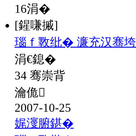
16
涓�
[鍟嗛摵]
瑙ｆ斁纰� 濂充汉骞垮
涓€鎴�
34 骞崇背
瀹佹
2007-10-25
娓濅腑鍖�