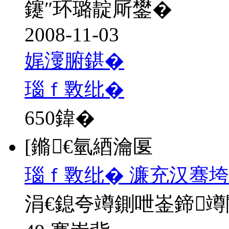
鑳″环璐靛厛鐢�
2008-11-03
娓濅腑鍖�
瑙ｆ斁纰�
650
鍏�
[鏅€氫綇瀹匽
瑙ｆ斁纰� 濂充汉骞垮
涓€鎴夸竴鍘呭崟鍗