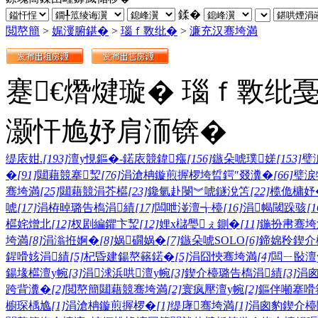
鍒�
閲嶅簡
>
娓濅腑鍖�
>
瑙ｆ斁纰�
>
濂充汉骞垮満
蹇€熸煡璇� 瑙ｆ斁纰
灏忓尯妤肩洏锛�
缇庡姏.
[193]
澶у悓鏂�-鍩庡競鍏瘬
[156]
鏃朵唬璞嫅
[153]
璧
�
[91]
閮藉競搴洯
[76]
涓滄柟鏇煎搱椤垮晢鍔″叕瀵�
[66]
璧涙
骞垮満
[25]
閮藉競涓芥櫙
[23]
鑱氫赴閿︾唬鐩涗笘
[22]
榄佹槦妤
唬
[17]
涓栫晫璐告槗涓績
[17]
闆呭湴澶╅檯
[16]
涓幆閾跺骇
[1
櫙姹熷北
[12]
杈剧編鑺卞洯
[12]
娌х櫧璺ぇ鍘�
[11]
鍦扮帇骞垮
垮満
[8]
涓滃拰婀�
[8]
娲礀娲�
[7]
鏃朵唬SOLO
[6]
鍗婂矝鍥介
鍟嗗姟涓績
[5]
杞昏建鍚嶅簵鍩�
[5]
涓囧悏骞垮満
[4]
闆ㄧ敯澶
鍚堟櫙澶у帵
[3]
涓浗浜哄澶у帵
[3]
鍥介檯璐告槗涓績
[3]
涓
跨背瀵�
[2]
閲嶅簡閮藉競骞垮満
[2]
寰疯壓澶у帵
[2]
鏂伴噸搴嗗
櫥琛楀尯
[1]
涓滄柟鏇煎搱椤�
[1]
缇庨骞垮満
[1]
涓囪豹鍥介檯