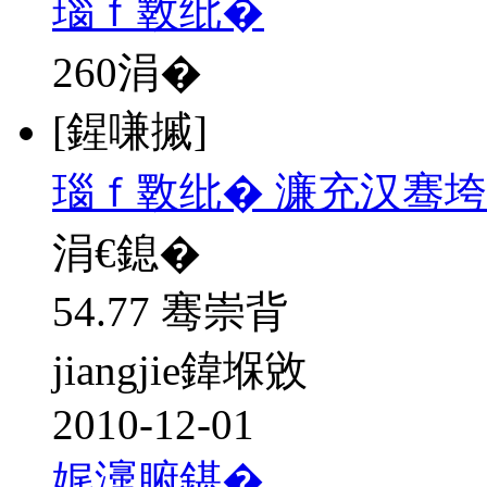
瑙ｆ斁纰�
260
涓�
[鍟嗛摵]
瑙ｆ斁纰� 濂充汉骞垮
涓€鎴�
54.77 骞崇背
jiangjie鍏堢敓
2010-12-01
娓濅腑鍖�