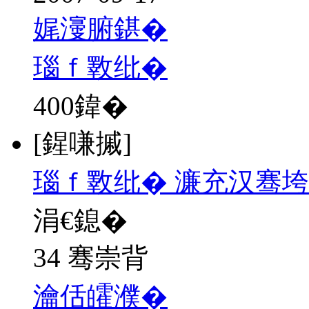
娓濅腑鍖�
瑙ｆ斁纰�
400
鍏�
[鍟嗛摵]
瑙ｆ斁纰� 濂充汉骞垮
涓€鎴�
34 骞崇背
瀹佸皬濮�