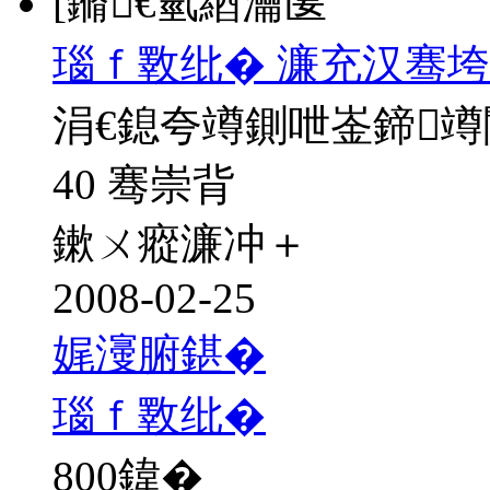
[鏅€氫綇瀹匽
瑙ｆ斁纰� 濂充汉骞垮
涓€鎴夸竴鍘呭崟鍗
40 骞崇背
鏉ㄨ瘲濂冲＋
2008-02-25
娓濅腑鍖�
瑙ｆ斁纰�
800
鍏�