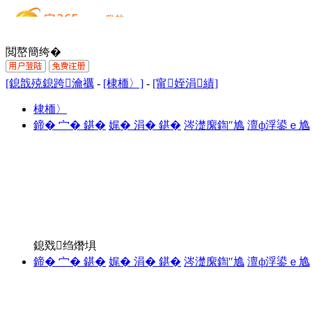
閲嶅簡绔�
[鎴戠殑鎴跨瀹禲
-
[棣栭〉]
-
[甯姪涓績]
棣栭〉
鍗� 宀� 鍖�
娓� 涓� 鍖�
涔濋緳鍧″尯
澶ф浮鍙ｅ尯
鎴戣绉熸埧
鍗� 宀� 鍖�
娓� 涓� 鍖�
涔濋緳鍧″尯
澶ф浮鍙ｅ尯