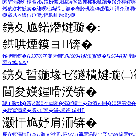
閲嶅簡鍥介檯澶у帵
鏂扮憺濂囦簲閲戠伅楗板箍鍦�
鍥介檯鍟嗕
熷骇
姘村競宸�
绌嗘柉鏋楀ぇ鍘�
骞胯矾澶у帵
閲戠涓介兘
涓
帵
搴风ゥ
鍥借锤澶у帵
鍜屽钩澶у帵
鎸夊尯鍩熸煡璇�:
鍖哄煙鏌ヨ锛�
鍗楀哺鍖�
[13978]
涔濋緳鍧″尯
[6004]
娓濆寳鍖�
[16644]
娓濅
鍙ｅ尯
[690]
鎸夊晢鍦堟ゼ鐩樻煡璇㈡笣
閫夋嫨鍟嗗湀锛�
瑙ｆ斁纰�
澶у潽
涓存睙闂�
涓冩槦宀�
鏈濆ぉ闂�
涓婃竻瀵�
�
杈冨満鍙�
澶хぜ鍫�
涓€鍙锋ˉ
鏇村
灏忓尯妤肩洏锛�
宸存笣涓栧
[291]
鍦ｅ湴澶у帵
[273]
鍗庡涵閿﹀洯
[259]
缇庡姏.