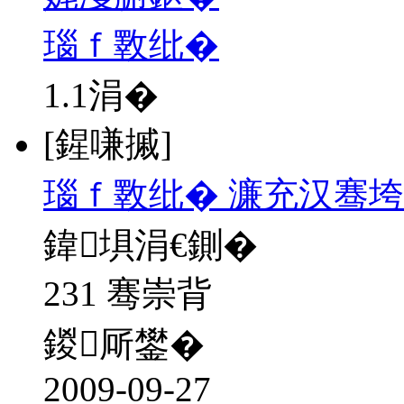
瑙ｆ斁纰�
1.1
涓�
[鍟嗛摵]
瑙ｆ斁纰� 濂充汉骞垮
鍏埧涓€鍘�
231 骞崇背
鍐厛鐢�
2009-09-27