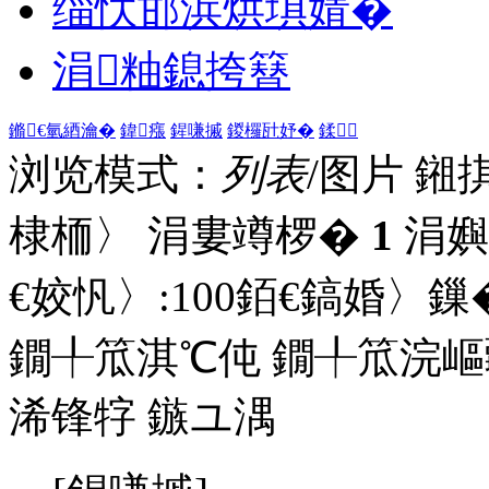
缁忕邯浜烘埧婧�
涓粙鎴挎簮
鏅€氫綇瀹�
鍏瘬
鍟嗛摵
鍐欏瓧妤�
鍒
浏览模式：
列表
/图片
鎺
棣栭〉 涓婁竴椤�
1
涓嬩
€姣忛〉:
100
銆€鎬婚〉鏁�
鐗╀笟淇℃伅
鐗╀笟浣嶇
浠锋牸
鏃ユ湡