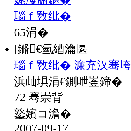
瑙ｆ斁纰�
65
涓�
[鏅€氫綇瀹匽
瑙ｆ斁纰� 濂充汉骞
浜屾埧涓€鍘呭崟鍗�
72 骞崇背
鐜嬪コ澹�
2007-09-17