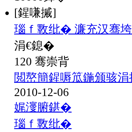
[鍟嗛摵]
瑙ｆ斁纰� 濂充汉骞
涓€鎴�
120 骞崇背
閲嶅簡鍟嗕笟鍦颁骇涓
2010-12-06
娓濅腑鍖�
瑙ｆ斁纰�