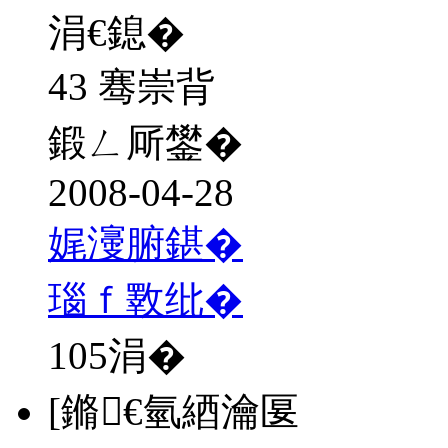
涓€鎴�
43 骞崇背
鍛ㄥ厛鐢�
2008-04-28
娓濅腑鍖�
瑙ｆ斁纰�
105
涓�
[鏅€氫綇瀹匽