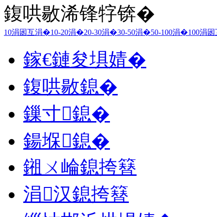
鍑哄敭浠锋牸锛�
10涓囦互涓�
10-20涓�
20-30涓�
30-50涓�
50-100涓�
100涓
鎵€鏈夋埧婧�
鍑哄敭鎴�
鏁寸鎴�
鍚堢鎴�
鎺ㄨ崘鎴挎簮
涓汉鎴挎簮