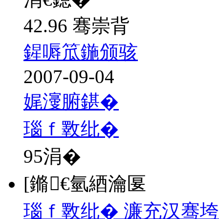
42.96 骞崇背
鍟嗕笟鍦颁骇
2007-09-04
娓濅腑鍖�
瑙ｆ斁纰�
95
涓�
[鏅€氫綇瀹匽
瑙ｆ斁纰� 濂充汉骞垮