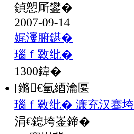
鍞愬厛鐢�
2007-09-14
娓濅腑鍖�
瑙ｆ斁纰�
1300
鍏�
[鏅€氫綇瀹匽
瑙ｆ斁纰� 濂充汉骞
涓€鎴垮崟鍗�