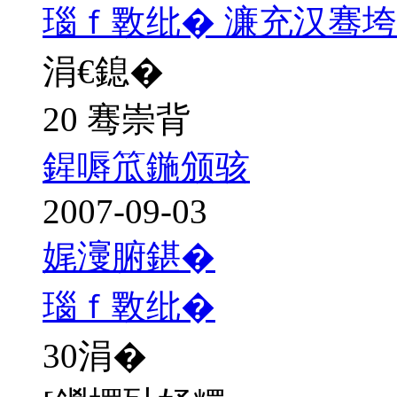
瑙ｆ斁纰� 濂充汉骞
涓€鎴�
20 骞崇背
鍟嗕笟鍦颁骇
2007-09-03
娓濅腑鍖�
瑙ｆ斁纰�
30
涓�