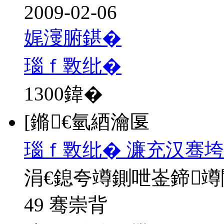
2009-02-06
娓濅腑鍖�
瑙ｆ斁纰�
1300
鍏�
[鏅€氫綇瀹匽
瑙ｆ斁纰� 濂充汉骞垮
涓€鎴夸竴鍘呭崟鍗
49 骞崇背