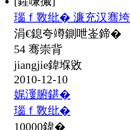
[鍟嗛摵]
瑙ｆ斁纰� 濂充汉骞垮
涓€鎴夸竴鍘呭崟鍗�
54 骞崇背
jiangjie鍏堢敓
2010-12-10
娓濅腑鍖�
瑙ｆ斁纰�
10000
鍏�