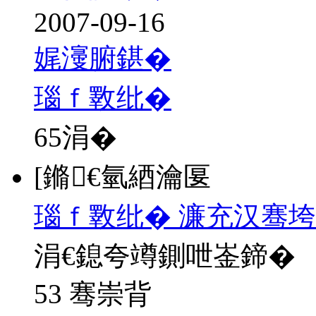
2007-09-16
娓濅腑鍖�
瑙ｆ斁纰�
65
涓�
[鏅€氫綇瀹匽
瑙ｆ斁纰� 濂充汉骞
涓€鎴夸竴鍘呭崟鍗�
53 骞崇背