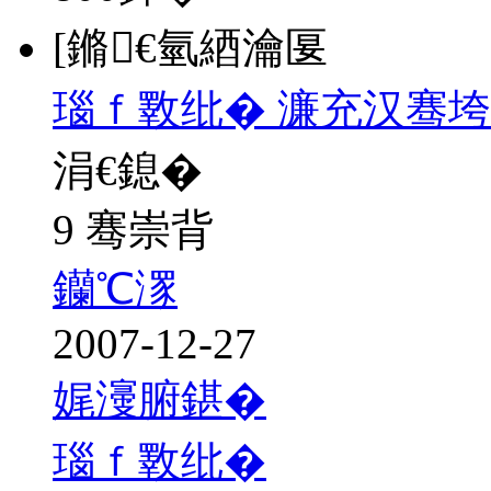
[鏅€氫綇瀹匽
瑙ｆ斁纰� 濂充汉骞垮
涓€鎴�
9 骞崇背
钄℃潈
2007-12-27
娓濅腑鍖�
瑙ｆ斁纰�