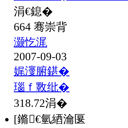
涓€鎴�
664 骞崇背
灏忔浘
2007-09-03
娓濅腑鍖�
瑙ｆ斁纰�
318.72
涓�
[鏅€氫綇瀹匽