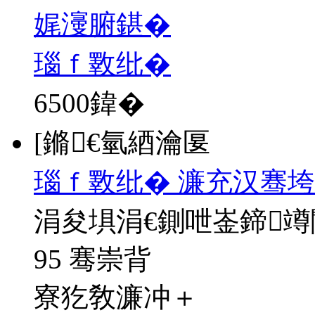
娓濅腑鍖�
瑙ｆ斁纰�
6500
鍏�
[鏅€氫綇瀹匽
瑙ｆ斁纰� 濂充汉骞垮
涓夋埧涓€鍘呭崟鍗
95 骞崇背
寮犵敎濂冲＋