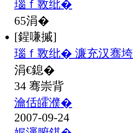
瑙ｆ斁纰�
65
涓�
[鍟嗛摵]
瑙ｆ斁纰� 濂充汉骞
涓€鎴�
34 骞崇背
瀹佸皬濮�
2007-09-24
娓濅腑鍖�