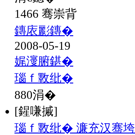
1466 骞崇背
鏄庡彲鏄�
2008-05-19
娓濅腑鍖�
瑙ｆ斁纰�
880
涓�
[鍟嗛摵]
瑙ｆ斁纰� 濂充汉骞