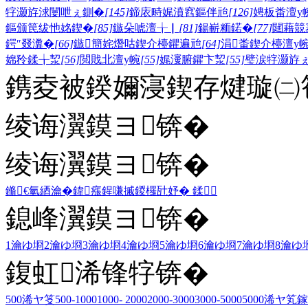
牸灏斿浗闄呭ぇ鍘�
[145]
鍗庡畤娓濆窞鏂伴兘
[126]
娉板畨澶у
鏂颁笢绂忚姳鍥�
[85]
鏃朵唬澶╁▏
[81]
鍚嶄粫鍩�
[77]
閮藉競
鍔″叕瀵�
[66]
鏃簡姹熸咕鍥介檯鑺遍兘
[64]
涓畨鍥介檯澶у
婂矝鍒╁洯
[56]
閲戝北澶у帵
[55]
娓濅腑鑺卞洯
[55]
璧涙牸灏斿
鎸夌被鍨嬭寖鍥存煡璇㈡笣
绫诲瀷鏌ヨ锛�
绫诲瀷鏌ヨ锛�
鏅€氫綇瀹�
鍏瘬
鍟嗛摵
鍐欏瓧妤�
鍒
鎴峰瀷鏌ヨ锛�
1瀹ゆ埛
2瀹ゆ埛
3瀹ゆ埛
4瀹ゆ埛
5瀹ゆ埛
6瀹ゆ埛
7瀹ゆ埛
8瀹ゆ
鍑虹浠锋牸锛�
500浠ヤ笅
500-1000
1000- 2000
2000-3000
3000-5000
5000浠ヤ笂
鎵