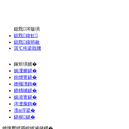
鎴戣涔版埧
鎴戣鍑虹
鎴戣鍑哄敭
淇℃伅鍙戝竷
鎵炬埧婧�
娓濅腑鍖�
姹熷寳鍖�
娌欏潽鍧�
鍗楀哺鍖�
娓濆寳鍖�
涔濋緳鍧�
澶ф浮鍙�
鍖楃鍖�
鐐瑰嚮鍒囨崲鎼滅储椤�