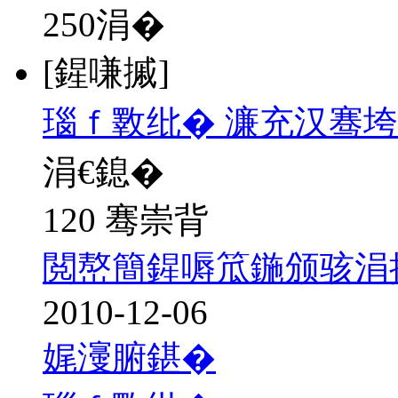
250
涓�
[鍟嗛摵]
瑙ｆ斁纰� 濂充汉骞垮
涓€鎴�
120 骞崇背
閲嶅簡鍟嗕笟鍦颁骇涓
2010-12-06
娓濅腑鍖�