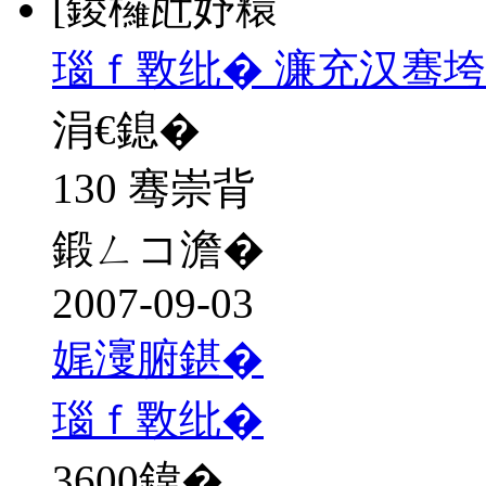
[鍐欏瓧妤糫
瑙ｆ斁纰� 濂充汉骞垮
涓€鎴�
130 骞崇背
鍛ㄥコ澹�
2007-09-03
娓濅腑鍖�
瑙ｆ斁纰�
3600
鍏�