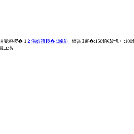
 涓婁竴椤�
1
2
涓嬩竴椤�
灏鹃〉
鎬昏褰�:
156
銆€姣忛〉:
100
鏃ユ湡