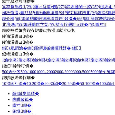
灏忓尯妤肩洏锛�
宸存笣涓栧
[291]
鍦ｅ湴澶у帵
[273]
鍗庡涵閿﹀洯
[259]
缇庡姏.
娉板畨澶у帵
[115]
娉板彜骞垮満
[95]
寰℃櫙姹熷北
[94]
鎭掗€氫
鍥介檯
[68]
涓滄柟鏇煎搱椤垮晢鍔″叕瀵�
[66]
鏃簡姹熸咕鍥
北澶у帵
[55]
娓濅腑鑺卞洯
[55]
璧涙牸灏斿ぇ鍘�
[53]
鏇村
鎸夌被鍨嬭寖鍥存煡璇㈡笣涓尯淇℃伅:
绫诲瀷鏌ヨ锛�
绫诲瀷鏌ヨ锛�
鏅€氫綇瀹�
鍏瘬
鍟嗛摵
鍐欏瓧妤�
鍒
鎴峰瀷鏌ヨ锛�
1瀹ゆ埛
2瀹ゆ埛
3瀹ゆ埛
4瀹ゆ埛
5瀹ゆ埛
6瀹ゆ埛
7瀹ゆ埛
8瀹ゆ
鍑虹浠锋牸锛�
500浠ヤ笅
500-1000
1000- 2000
2000-3000
3000-5000
5000浠ヤ笂
鎵
鍑哄敭浠锋牸锛�
10涓囦互涓�
10-20涓�
20-30涓�
30-50涓�
50-100涓�
100涓
鎵€鏈夋埧婧�
鍑哄敭鎴�
鏁寸鎴�
鍚堢鎴�