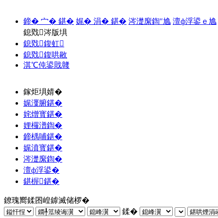
鍗� 宀� 鍖�
娓� 涓� 鍖�
涔濋緳鍧″尯
澶ф浮鍙ｅ尯
鎴戣涔版埧
鎴戣鍑虹
鎴戣鍑哄敭
淇℃伅鍙戝竷
鎵炬埧婧�
娓濅腑鍖�
姹熷寳鍖�
娌欏潽鍧�
鍗楀哺鍖�
娓濆寳鍖�
涔濋緳鍧�
澶ф浮鍙�
鍖楃鍖�
鐐瑰嚮鍒囨崲鎼滅储椤�
鍒�