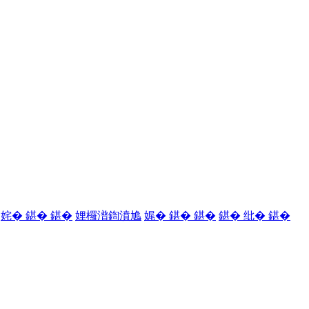
姹� 鍖� 鍖�
娌欏潽鍧濆尯
娓� 鍖� 鍖�
鍖� 纰� 鍖�