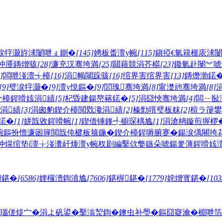
涙牸灏斿浗闄呭ぇ鍘�
[145]
娉板畨澶у帵
[115]
鎭掗€氫簯榧庡浗
冲厜鏄熷骇
[28]
濂充汉骞垮満
[25]
閮藉競涓芥櫙
[23]
鑱氫赴閿︾唬
]
闆呭湴澶╅檯
[16]
涓幆閾跺骇
[16]
绾界害绾界害
[13]
鏄熸渤鍩
[9]
璧涙牸灏�
[9]
澶у悓鏂�
[9]
閭瑰骞垮満
[8]
甯濋兘骞垮満
[8]
介檯鍟嗗姟涓績
[5]
杞昏建鍚嶅簵鍩�
[5]
涓囧悏骞垮満
[4]
闆ㄧ敯
涓績
[3]
涓囪豹鍥介檯閲戣瀺涓績
[2]
榛勯噾璧板粖
[2]
楦ラ箯鐢
鍩�
[1]
姘戠敓鍟嗗帵
[1]
鍥借锤鎽╃櫥琛楀尯
[1]
涓滄柟鏇煎搱椤
帵
鏂扮憺濂囦簲閲戠伅楗板箍鍦�
鍥介檯鍟嗕腑蹇�
鍚涙偊闀挎
冲熀绾垫í澶╁湴
瀵屽煄澶у帵
杈剧編鑿佽嫳鏃朵唬
鍚夎薄鍟嗗姟澶
腑鍖�
[6586]
娌欏潽鍧濆尯
[7606]
鍖楃鍖�
[1779]
姹熷寳鍖�
[103
瑙傞煶宀�
涓よ矾鍙�
鑿滃洯鍧�
鐭虫补璺�
鏂囧寲瀹�
楣呭箔