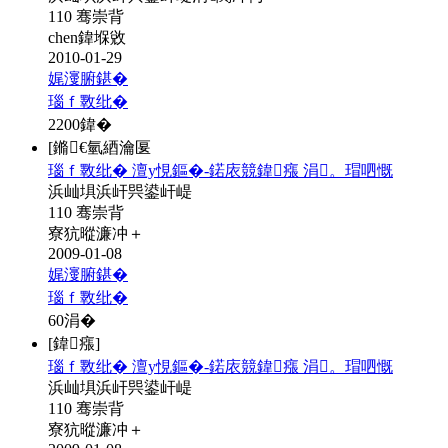
110 骞崇背
chen鍏堢敓
2010-01-29
娓濅腑鍖�
瑙ｆ斁纰�
2200
鍏�
[鏅€氫綇瀹匽
瑙ｆ斁纰� 澶у悓鏂�-鍩庡競鍏瘬 涓。瑁呬慨
浜屾埧浜屽巺鍙屽崼
110 骞崇背
寮犺暰濂冲＋
2009-01-08
娓濅腑鍖�
瑙ｆ斁纰�
60
涓�
[鍏瘬]
瑙ｆ斁纰� 澶у悓鏂�-鍩庡競鍏瘬 涓。瑁呬慨
浜屾埧浜屽巺鍙屽崼
110 骞崇背
寮犺暰濂冲＋