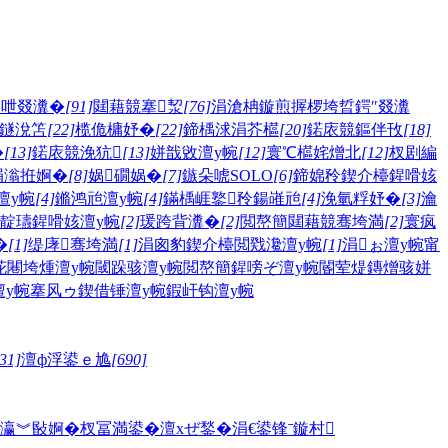
闄呭叕瀵�
[91]
閮藉競搴洯
[76]
涓滄柟鏇煎搱椤垮晢鍔″叕瀵
鐩涗笘
[22]
榄佹槦妤�
[22]
鍗楀浗涓芥櫙
[20]
鍩庡競鏂伴攼
[18]
�
[13]
鍩庡競浼犺
[13]
姘戠敓澶у帵
[12]
寰℃櫙姹熷北
[12]
杈剧編
涓滃拰婀�
[8]
娲礀娲�
[7]
鏃朵唬SOLO
[6]
鍗婂矝鍥介檯鍟嗗姟
澶у帵
[4]
鏅鸿兘澶у帵
[4]
鏋楀崕鐜矝鍚嶉兘
[4]
浼氫粰妤�
[3]
瀹
靛瓙鍟嗗姟澶у帵
[2]
瑗跨背瀵�
[2]
閲嶅簡閮藉競骞垮満
[2]
寰疯
�
[1]
缇庨骞垮満
[1]
涓囪豹鍥介檯閲戣瀺澶у帵
[1]
涓ぉ澶у帵
甯
花
闀垮煄澶у帵
閾跺骇澶у帵
閲嶅簡鍟嗙ぞ澶у帵
閽荤煶鏄熷骇
姘
у帵
搴风ゥ
鍥借锤澶у帵
鍜屽钩澶у帵
31]
澶ф浮鍙ｅ尯
[690]
瀛︾敯婀�
杈冨満鍙�
澶хぜ鍫�
涓€鍙锋ˉ
鏇村