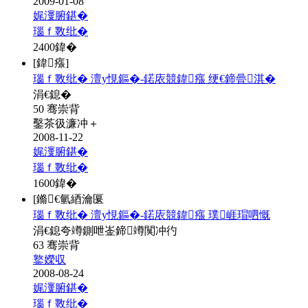
2009-01-08
娓濅腑鍖�
瑙ｆ斁纰�
2400
鍏�
[鍏瘬]
瑙ｆ斁纰� 澶у悓鏂�-鍩庡競鍏瘬 绠€鍗曡淇�
涓€鎴�
50 骞崇背
鑿茶彶濂冲＋
2008-11-22
娓濅腑鍖�
瑙ｆ斁纰�
1600
鍏�
[鏅€氫綇瀹匽
瑙ｆ斁纰� 澶у悓鏂�-鍩庡競鍏瘬 璞崕瑁呬慨
涓€鎴夸竴鍘呭崟鍗竴闃冲彴
63 骞崇背
鐜嬫収
2008-08-24
娓濅腑鍖�
瑙ｆ斁纰�