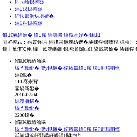
鎺ㄨ崘鎴挎簮
涓汉鎴挎簮
缁忕邯浜烘埧婧�
涓粙鎴挎簮
鏅€氫綇瀹�
鍏瘬
鍟嗛摵
鍐欏瓧妤�
鍒
浏览模式：
列表
/图片
鎺掑簭鏂瑰紡锛�
浠锋牸
/鏃堕棿
棣栭〉
鐗╀笟淇℃伅
鐗╀笟浣嶇疆
鎴垮瀷
闈㈢Н
鍙戝竷鑰�
浠锋牸
[鏅€氫綇瀹匽
瑙ｆ斁纰� 澶у悓鏂�-鍩庡競鍏瘬 璞崕瑁呬慨
涓€鎴�
110 骞崇背
闄堝厛鐢�
2010-02-04
娓濅腑鍖�
瑙ｆ斁纰�
2200
鍏�
[鏅€氫綇瀹匽
瑙ｆ斁纰� 澶у悓鏂�-鍩庡競鍏瘬 璞崕瑁呬慨
浜屾埧浜屽巺鍙屽崼涓€闃冲彴