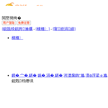
閲嶅簡绔�
[鎴戠殑鎴跨瀹禲
-
[棣栭〉]
-
[甯姪涓績]
棣栭〉
鍗� 宀� 鍖�
娓� 涓� 鍖�
涔濋緳鍧″尯
澶ф浮鍙ｅ尯
鎴戣绉熸埧