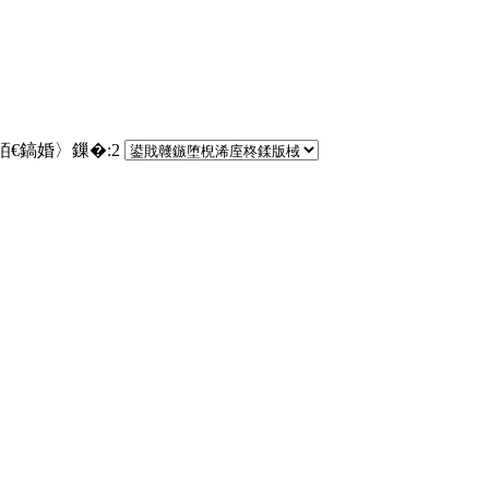
銆€鎬婚〉鏁�:
2