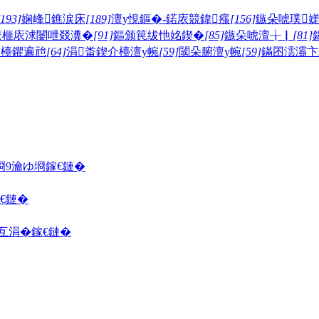
[193]
娴峰鐎涙床
[189]
澶у悓鏂�-鍩庡競鍏瘬
[156]
鏃朵唬璞
簯榧庡浗闄呭叕瀵�
[91]
鏂颁笢绂忚姳鍥�
[85]
鏃朵唬澶╁▏
[81]
介檯鑺遍兘
[64]
涓畨鍥介檯澶у帵
[59]
閾朵腑澶у帵
[59]
鏋囨澐灞卞
埛
9瀹ゆ埛
鎵€鏈�
€鏈�
囦互涓�
鎵€鏈�