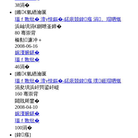
38
涓�
[鏅€氫綇瀹匽
瑙ｆ斁纰� 澶у悓鏂�-鍩庡競鍏瘬 涓。瑁呬慨
浜屾埧涓€鍘呭崟鍗�
80 骞崇背
榛勬濂冲＋
2008-06-16
娓濅腑鍖�
瑙ｆ斁纰�
46
涓�
[鏅€氫綇瀹匽
瑙ｆ斁纰� 澶у悓鏂�-鍩庡競鍏瘬 璞崕瑁呬慨
涓夋埧浜屽巺鍙屽崼
160 骞崇背
閮戝厛鐢�
2008-04-10
娓濅腑鍖�
瑙ｆ斁纰�
100
涓�
[鍏瘬]