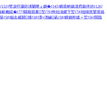
嫅
[153]
璧涙牸灏斿浗闄呭ぇ鍘�
[145]
鍗庡畤娓濆窞鏂伴兘
[126]
鍚嶄粫鍩�
[77]
閮藉競搴洯
[76]
绔炲湴鑺卞洯
[74]
绌椾笢鑾茶姳
簞
[58]
鍢夊崕閼煄
[58]
澶у潽鏀矾
[58]
鍗婂矝鍒╁洯
[56]
閲戝